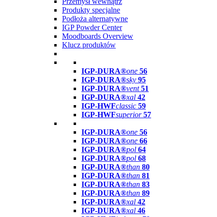
Przemysł wewnątrz
Produkty specjalne
Podłoża alternatywne
IGP Powder Center
Moodboards Overview
Klucz produktów
IGP-DURA®
one
56
IGP-DURA®
sky
95
IGP-DURA®
vent
51
IGP-DURA®
xal
42
IGP-HWF
classic
59
IGP-HWF
superior
57
IGP-DURA®
one
56
IGP-DURA®
one
66
IGP-DURA®
pol
64
IGP-DURA®
pol
68
IGP-DURA®
than
80
IGP-DURA®
than
81
IGP-DURA®
than
83
IGP-DURA®
than
89
IGP-DURA®
xal
42
IGP-DURA®
xal
46