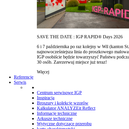
SAVE THE DATE : IGP RAPID® Days 2026
6 i 7 października po raz kolejny w Wil (kanton
najnowocześniejsza linia do proszkowego malowan
IGP osobiście będzie towarzyszyć Państwu podcza
30 osób. Zarezerwuj miejsce już teraz!
Więcej
Referencje
Serwis
Centrum serwisowe IGP
Inspiracja
Broszury i kolekcje wzorów
Kalkulator ANALYZEit Reflect
Informacje techniczne
Arkusze techniczne
Wytyczne dotyczące przerobu
karty charakterystyki