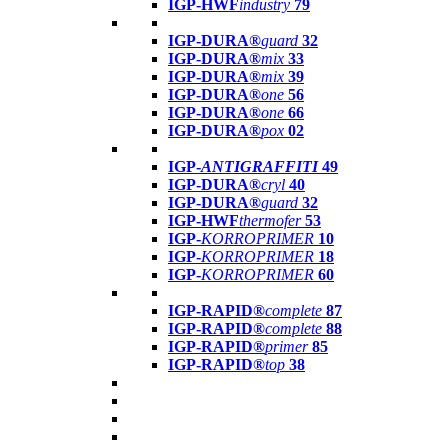
IGP-HWF
industry
79
IGP-DURA®
guard
32
IGP-DURA®
mix
33
IGP-DURA®
mix
39
IGP-DURA®
one
56
IGP-DURA®
one
66
IGP-DURA®
pox
02
IGP-
ANTIGRAFFITI
49
IGP-DURA®
cryl
40
IGP-DURA®
guard
32
IGP-HWF
thermofer
53
IGP-
KORROPRIMER
10
IGP-
KORROPRIMER
18
IGP-
KORROPRIMER
60
IGP-RAPID®
complete
87
IGP-RAPID®
complete
88
IGP-RAPID®
primer
85
IGP-RAPID®
top
38