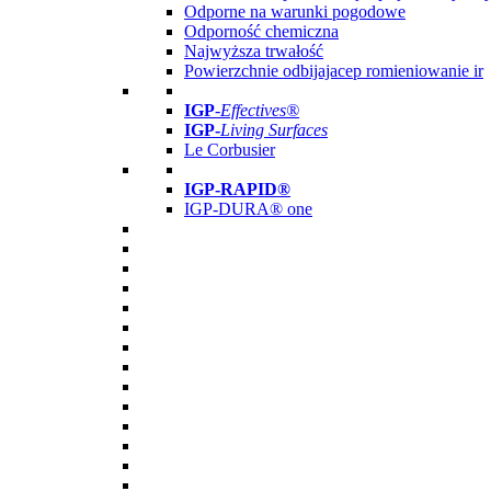
Odporne na warunki pogodowe
Odporność chemiczna
Najwyższa trwałość
Powierzchnie odbijajacep romieniowanie ir
IGP
-
Effectives®
IGP-
Living Surfaces
Le Corbusier
IGP-RAPID®
IGP-DURA® one