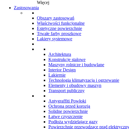
Więcej
Zastosowania
Obszary zastosowań
Właściwości funkcjonalne
Estetyczne powierzchnie
Trwałe farby proszkowe
Lakiery systemowe
Architektura
Konstrukcje stalowe
Maszyny rolnicze i budowlane
Interior Design
Lakiernie
Technologia klimatyzacja i ogrzewanie
Elementy i obudowy maszyn
Transport publiczny
Antygraffiti Powłoki
Ochrona przed korozją
Solidne powierzchnie
Łatwe czyszczenie
Podłoża wydzielające gazy
Powierzchnie przewodzące prąd elektryczn