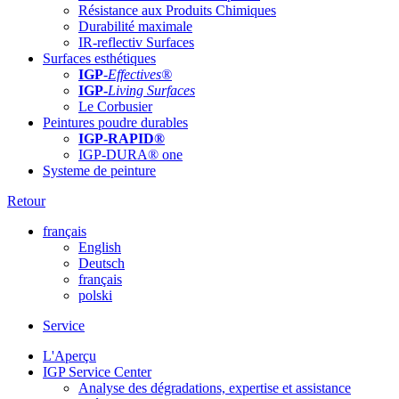
Résistance aux Produits Chimiques
Durabilité maximale
IR-reflectiv Surfaces
Surfaces esthétiques
IGP
-
Effectives®
IGP-
Living Surfaces
Le Corbusier
Peintures poudre durables
IGP-RAPID®
IGP-DURA® one
Systeme de peinture
Retour
français
English
Deutsch
français
polski
Service
L'Aperçu
IGP Service Center
Analyse des dégradations, expertise et assistance