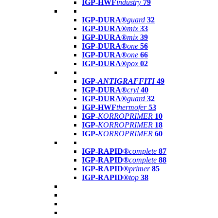
IGP-HWF
industry
79
IGP-DURA®
guard
32
IGP-DURA®
mix
33
IGP-DURA®
mix
39
IGP-DURA®
one
56
IGP-DURA®
one
66
IGP-DURA®
pox
02
IGP-
ANTIGRAFFITI
49
IGP-DURA®
cryl
40
IGP-DURA®
guard
32
IGP-HWF
thermofer
53
IGP-
KORROPRIMER
10
IGP-
KORROPRIMER
18
IGP-
KORROPRIMER
60
IGP-RAPID®
complete
87
IGP-RAPID®
complete
88
IGP-RAPID®
primer
85
IGP-RAPID®
top
38