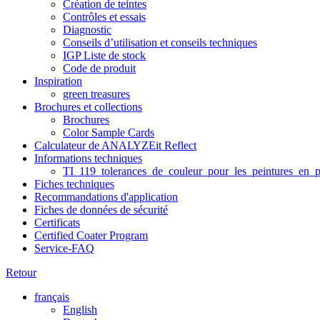
Création de teintes
Contrôles et essais
Diagnostic
Conseils d’utilisation et conseils techniques
IGP Liste de stock
Code de produit
Inspiration
green treasures
Brochures et collections
Brochures
Color Sample Cards
Calculateur de ANALYZEit Reflect
Informations techniques
TI_119_tolerances_de_couleur_pour_les_peintures_en_p
Fiches techniques
Recommandations d'application
Fiches de données de sécurité
Certificats
Certified Coater Program
Service-FAQ
Retour
français
English