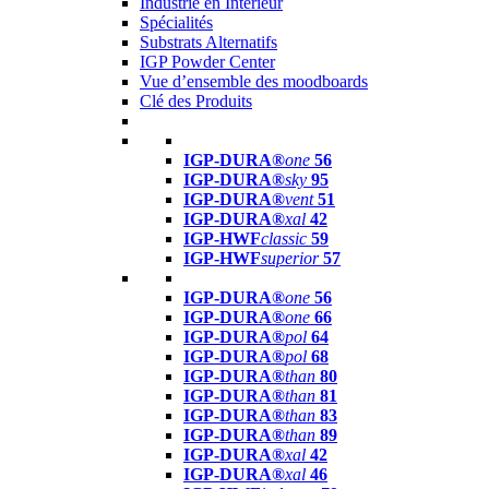
Industrie en Intérieur
Spécialités
Substrats Alternatifs
IGP Powder Center
Vue d’ensemble des moodboards
Clé des Produits
IGP-DURA®
one
56
IGP-DURA®
sky
95
IGP-DURA®
vent
51
IGP-DURA®
xal
42
IGP-HWF
classic
59
IGP-HWF
superior
57
IGP-DURA®
one
56
IGP-DURA®
one
66
IGP-DURA®
pol
64
IGP-DURA®
pol
68
IGP-DURA®
than
80
IGP-DURA®
than
81
IGP-DURA®
than
83
IGP-DURA®
than
89
IGP-DURA®
xal
42
IGP-DURA®
xal
46