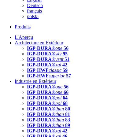
Deutsch
français
polski
Produits
L'Aperçu
Architecture en Extérieur
IGP-DURA®
one
56
IGP-DURA®
sky
95
IGP-DURA®
vent
51
IGP-DURA®
xal
42
IGP-HWF
classic
59
IGP-HWF
superior
57
Industrie en Extérieur
IGP-DURA®
one
56
IGP-DURA®
one
66
IGP-DURA®
pol
64
IGP-DURA®
pol
68
IGP-DURA®
than
80
IGP-DURA®
than
81
IGP-DURA®
than
83
IGP-DURA®
than
89
IGP-DURA®
xal
42
IGP-DURA®
xal
46