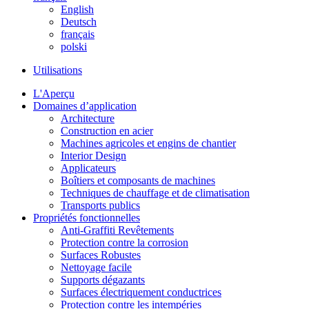
English
Deutsch
français
polski
Utilisations
L'Aperçu
Domaines d’application
Architecture
Construction en acier
Machines agricoles et engins de chantier
Interior Design
Applicateurs
Boîtiers et composants de machines
Techniques de chauffage et de climatisation
Transports publics
Propriétés fonctionnelles
Anti-Graffiti Revêtements
Protection contre la corrosion
Surfaces Robustes
Nettoyage facile
Supports dégazants
Surfaces électriquement conductrices
Protection contre les intempéries