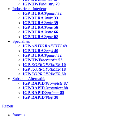
IGP-HWF
industry
79
Industrie en Intérieur
IGP-DURA®
guard
32
IGP-DURA®
mix
33
IGP-DURA®
mix
39
IGP-DURA®
one
56
IGP-DURA®
one
66
IGP-DURA®
pox
02
Spécialités
IGP-
ANTIGRAFFITI
49
IGP-DURA®
cryl
40
IGP-DURA®
guard
32
IGP-HWF
thermofer
53
IGP-
KORROPRIMER
10
IGP-
KORROPRIMER
18
IGP-
KORROPRIMER
60
Substrats Alternatifs
IGP-RAPID®
complete
87
IGP-RAPID®
complete
88
IGP-RAPID®
primer
85
IGP-RAPID®
top
38
Retour
français