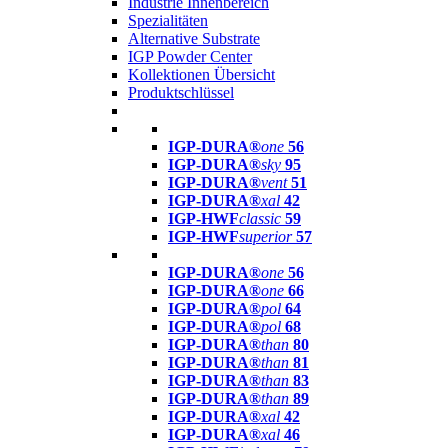
Industrie Innenbereich
Spezialitäten
Alternative Substrate
IGP Powder Center
Kollektionen Übersicht
Produktschlüssel
IGP-DURA®
one
56
IGP-DURA®
sky
95
IGP-DURA®
vent
51
IGP-DURA®
xal
42
IGP-HWF
classic
59
IGP-HWF
superior
57
IGP-DURA®
one
56
IGP-DURA®
one
66
IGP-DURA®
pol
64
IGP-DURA®
pol
68
IGP-DURA®
than
80
IGP-DURA®
than
81
IGP-DURA®
than
83
IGP-DURA®
than
89
IGP-DURA®
xal
42
IGP-DURA®
xal
46