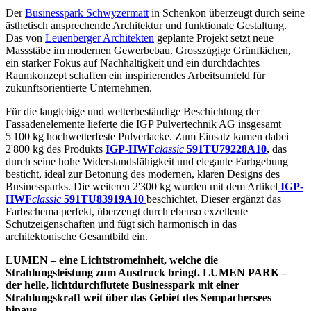
Der
Businesspark Schwyzermatt
in Schenkon überzeugt durch seine
ästhetisch ansprechende Architektur und funktionale Gestaltung.
Das von
Leuenberger Architekten
geplante Projekt setzt neue
Massstäbe im modernen Gewerbebau. Grosszügige Grünflächen,
ein starker Fokus auf Nachhaltigkeit und ein durchdachtes
Raumkonzept schaffen ein inspirierendes Arbeitsumfeld für
zukunftsorientierte Unternehmen.
Für die langlebige und wetterbeständige Beschichtung der
Fassadenelemente lieferte die IGP Pulvertechnik AG insgesamt
5'100 kg hochwetterfeste Pulverlacke. Zum Einsatz kamen dabei
2'800 kg des Produkts
IGP-HWF
classic
591TU79228A10
,
das
durch seine hohe Widerstandsfähigkeit und elegante Farbgebung
besticht, ideal zur Betonung des modernen, klaren Designs des
Businessparks. Die weiteren 2'300 kg wurden mit dem Artikel
IGP-
HWF
classic
591TU83919A10
beschichtet. Dieser ergänzt das
Farbschema perfekt, überzeugt durch ebenso exzellente
Schutzeigenschaften und fügt sich harmonisch in das
architektonische Gesamtbild ein.
LUMEN – eine Lichtstromeinheit, welche die
Strahlungsleistung zum Ausdruck bringt. LUMEN PARK –
der helle, lichtdurchflutete Businesspark mit einer
Strahlungskraft weit über das Gebiet des Sempachersees
hinaus.