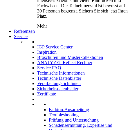
intensives Erlebnis mit vielen Eindrücken und
Fachwissen. Die Teilnehmerzahl ist bewusst auf
30 Personen begrenzt. Sichern Sie sich jetzt Ihren
Platz.
Mehr
Referenzen
Service
IGP Service Center
Inspiration
Broschüren und Musterkollektionen
ANALYZEit Reflect Rechner
Service FAQ
Technische Informationen
Technische Datenblätter
Verarbeitungsrichtlinien
Sicherheitsdatenblätter
Zertifikate
Farbton-Ausarbeitung
Troubleshooting
Prüfung und Untersuchung
Schadensermittlung, Expertise und