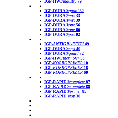
IGP-HWF
industry
79
IGP-DURA®
guard
32
IGP-DURA®
mix
33
IGP-DURA®
mix
39
IGP-DURA®
one
56
IGP-DURA®
one
66
IGP-DURA®
pox
02
IGP-
ANTIGRAFFITI
49
IGP-DURA®
cryl
40
IGP-DURA®
guard
32
IGP-HWF
thermofer
53
IGP-
KORROPRIMER
10
IGP-
KORROPRIMER
18
IGP-
KORROPRIMER
60
IGP-RAPID®
complete
87
IGP-RAPID®
complete
88
IGP-RAPID®
primer
85
IGP-RAPID®
top
38