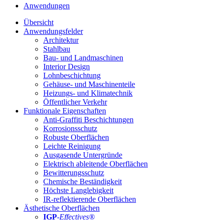
Anwendungen
Übersicht
Anwendungsfelder
Architektur
Stahlbau
Bau- und Landmaschinen
Interior Design
Lohnbeschichtung
Gehäuse- und Maschinenteile
Heizungs- und Klimatechnik
Öffentlicher Verkehr
Funktionale Eigenschaften
Anti-Graffiti Beschichtungen
Korrosionsschutz
Robuste Oberflächen
Leichte Reinigung
Ausgasende Untergründe
Elektrisch ableitende Oberflächen
Bewitterungsschutz
Chemische Beständigkeit
Höchste Langlebigkeit
IR-reflektierende Oberflächen
Ästhetische Oberflächen
IGP
-
Effectives®