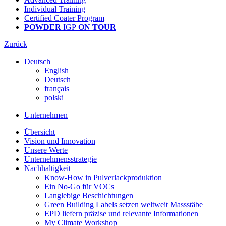
Individual Training
Certified Coater Program
POWDER
IGP
ON TOUR
Zurück
Deutsch
English
Deutsch
français
polski
Unternehmen
Übersicht
Vision und Innovation
Unsere Werte
Unternehmensstrategie
Nachhaltigkeit
Know-How in Pulverlackproduktion
Ein No-Go für VOCs
Langlebige Beschichtungen
Green Building Labels setzen weltweit Massstäbe
EPD liefern präzise und relevante Informationen
My Climate Workshop