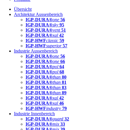
Übersicht
Architektur Aussenbereich
IGP-DURA®
one
56
IGP-DURA®
sky
95
IGP-DURA®
vent
51
IGP-DURA®
xal
42
IGP-HWF
classic
59
IGP-HWF
superior
57
Industrie Aussenbereich
IGP-DURA®
one
56
IGP-DURA®
one
66
IGP-DURA®
pol
64
IGP-DURA®
pol
68
IGP-DURA®
than
80
IGP-DURA®
than
81
IGP-DURA®
than
83
IGP-DURA®
than
89
IGP-DURA®
xal
42
IGP-DURA®
xal
46
IGP-HWF
industry
79
Industrie Innenbereich
IGP-DURA®
guard
32
IGP-DURA®
mix
33
IGP-DURA®
mix
39