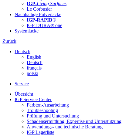
IGP-
Living Surfaces
Le Corbusier
Nachhaltige Pulverlacke
IGP-RAPID®
IGP-DURA® one
Systemlacke
Zurück
Deutsch
English
Deutsch
français
polski
Service
Übersicht
IGP Service Center
Farbton-Ausarbeitung
Troubleshooting
Prüfung und Untersuchung
Schadensermittlung, Expertise und Unterstützung
Anwendungs- und technische Beratung
IGP Lagerliste