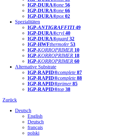
IGP-DURA®
one
56
IGP-DURA®
one
66
IGP-DURA®
pox
02
Spezialitäten
IGP-
ANTIGRAFFITI
49
IGP-DURA®
cryl
40
IGP-DURA®
guard
32
IGP-HWF
thermofer
53
IGP-
KORROPRIMER
10
IGP-
KORROPRIMER
18
IGP-
KORROPRIMER
60
Alternative Substrate
IGP-RAPID®
complete
87
IGP-RAPID®
complete
88
IGP-RAPID®
primer
85
IGP-RAPID®
top
38
Zurück
Deutsch
English
Deutsch
français
polski