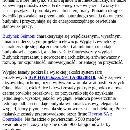
frontami, które nie tylko stanowią akcent architektoniczny, ale także
zapewniają mnóstwo światła dziennego we wnętrzu. Tworzy to
jasną, przyjazną i produktywną atmosferę pracy. Ponadto okrągłe
świetliki pozwalają na przenikanie naturalnego światła do wnętrza
budynku i przyczyniają się do energooszczędnego oświetlenia
stanowisk pracy.
Budynek Selmoni
charakteryzuje się współczesnymi, wyraźnymi
liniami i uderzającym projektem elewacji. Wygląd zewnętrzny
charakteryzuje się połączeniem szkła i aluminium, co nadaje
budynkowi elegancki, a jednocześnie futurystyczny wygląd.
Budynek reprezentuje nowoczesną architekturę, zrównoważony
rozwój, funkcjonalność, innowacyjność i orientację na przyszłość.
Wygląd fasady podkreśla wysokiej jakości system farb
proszkowych
IGP-HWF
classic
591TA80220R10
,
który zapewnia
niezawodną ochronę przed wpływem warunków atmosferycznych.
Okna, blacha, ościeżnice i drzwi zostały pokryte głęboko matową,
czarną powłoką proszkową, co przyczyniło się do uzyskania
jednolitego, wysokiej jakości wyglądu. Matowa powierzchnia
redukuje odbicia i nadaje budynkowi ponadczasowy, elegancki
wygląd, który płynnie wtapia się w nowoczesną architekturę. Prace
malarskie zostały przeprowadzone przez firmę
Hevron SA z
Courtételle
. Na fasadzie o powierzchni 5 500 metrów
kwadratowych zużyto łącznie około 960 kilogramów farby
proszkowej.