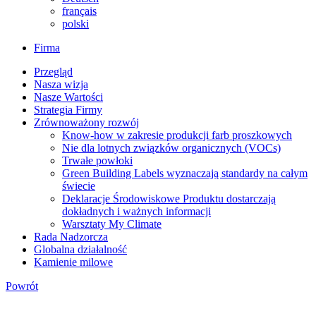
français
polski
Firma
Przegląd
Nasza wizja
Nasze Wartości
Strategia Firmy
Zrównoważony rozwój
Know-how w zakresie produkcji farb proszkowych
Nie dla lotnych związków organicznych (VOCs)
Trwałe powłoki
Green Building Labels wyznaczają standardy na całym
świecie
Deklaracje Środowiskowe Produktu dostarczają
dokładnych i ważnych informacji
Warsztaty My Climate
Rada Nadzorcza
Globalna działalność
Kamienie milowe
Powrót