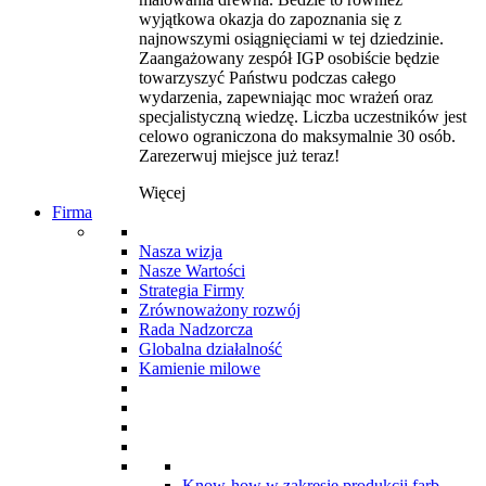
wyjątkowa okazja do zapoznania się z
najnowszymi osiągnięciami w tej dziedzinie.
Zaangażowany zespół IGP osobiście będzie
towarzyszyć Państwu podczas całego
wydarzenia, zapewniając moc wrażeń oraz
specjalistyczną wiedzę. Liczba uczestników jest
celowo ograniczona do maksymalnie 30 osób.
Zarezerwuj miejsce już teraz!
Więcej
Firma
Nasza wizja
Nasze Wartości
Strategia Firmy
Zrównoważony rozwój
Rada Nadzorcza
Globalna działalność
Kamienie milowe
Know-how w zakresie produkcji farb