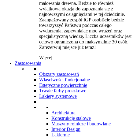
malowania drewna. Bedzie to również
wyjątkowa okazja do zapoznania się z
najnowszymi osiągnięciami w tej dziedzinie.
Zaangażowany zespół IGP osobiście będzie
towarzyszyć Państwu podczas całego
wydarzenia, zapewniając moc wrażeń oraz
specjalistyczną wiedzę. Liczba uczestników jest
celowo ograniczona do maksymalnie 30 osób.
Zarezerwuj miejsce już teraz!
Więcej
Zastosowania
Obszary zastosowań
Właściwości funkcjonalne
Estetyczne powierzchnie
Trwałe farby proszkowe
Lakiery systemowe
Architektura
Konstrukcje stalowe
Maszyny rolnicze i budowlane
Interior Design
Lakiernie