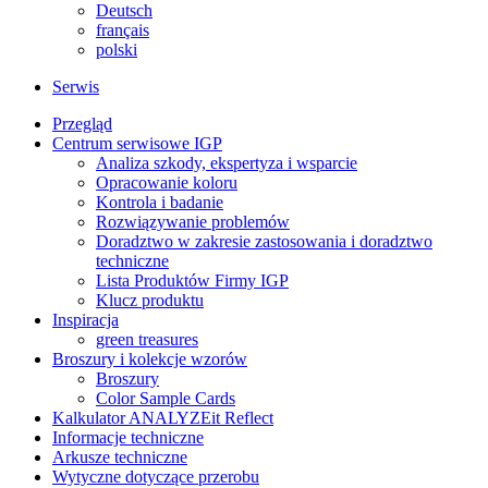
Deutsch
français
polski
Serwis
Przegląd
Centrum serwisowe IGP
Analiza szkody, ekspertyza i wsparcie
Opracowanie koloru
Kontrola i badanie
Rozwiązywanie problemów
Doradztwo w zakresie zastosowania i doradztwo
techniczne
Lista Produktów Firmy IGP
Klucz produktu
Inspiracja
green treasures
Broszury i kolekcje wzorów
Broszury
Color Sample Cards
Kalkulator ANALYZEit Reflect
Informacje techniczne
Arkusze techniczne
Wytyczne dotyczące przerobu