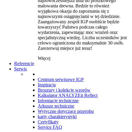
najnowocześniejsza linia do proszkowego
malowania drewna. Bedzie to również
wyjątkowa okazja do zapoznania się z
najnowszymi osiągnięciami w tej dziedzinie.
Zaangażowany zespół IGP osobiście będzie
towarzyszyć Państwu podczas całego
wydarzenia, zapewniając moc wrażeń oraz
specjalistyczną wiedzę. Liczba uczestników jest
celowo ograniczona do maksymalnie 30 osób.
Zarezerwuj miejsce już teraz!
Więcej
Referencje
Serwis
Centrum serwisowe IGP
Inspiracja
Broszury i kolekcje wzorów
Kalkulator ANALYZEit Reflect
Informacje techniczne
Arkusze techniczne
Wytyczne dotyczące przerobu
karty charakterystyki
Certyfikaty
Service FAQ