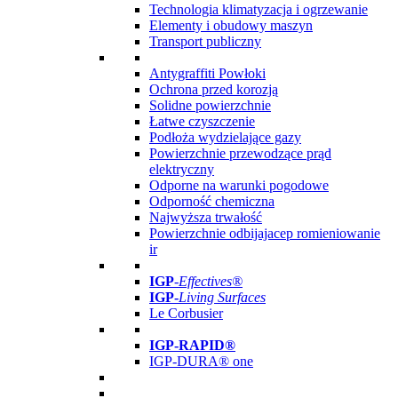
Technologia klimatyzacja i ogrzewanie
Elementy i obudowy maszyn
Transport publiczny
Antygraffiti Powłoki
Ochrona przed korozją
Solidne powierzchnie
Łatwe czyszczenie
Podłoża wydzielające gazy
Powierzchnie przewodzące prąd
elektryczny
Odporne na warunki pogodowe
Odporność chemiczna
Najwyższa trwałość
Powierzchnie odbijajacep romieniowanie
ir
IGP
-
Effectives®
IGP-
Living Surfaces
Le Corbusier
IGP-RAPID®
IGP-DURA® one