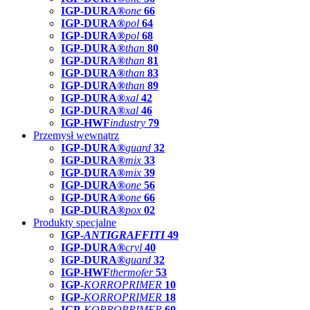
IGP-DURA®
one
66
IGP-DURA®
pol
64
IGP-DURA®
pol
68
IGP-DURA®
than
80
IGP-DURA®
than
81
IGP-DURA®
than
83
IGP-DURA®
than
89
IGP-DURA®
xal
42
IGP-DURA®
xal
46
IGP-HWF
industry
79
Przemysł wewnątrz
IGP-DURA®
guard
32
IGP-DURA®
mix
33
IGP-DURA®
mix
39
IGP-DURA®
one
56
IGP-DURA®
one
66
IGP-DURA®
pox
02
Produkty specjalne
IGP-
ANTIGRAFFITI
49
IGP-DURA®
cryl
40
IGP-DURA®
guard
32
IGP-HWF
thermofer
53
IGP-
KORROPRIMER
10
IGP-
KORROPRIMER
18
IGP-
KORROPRIMER
60