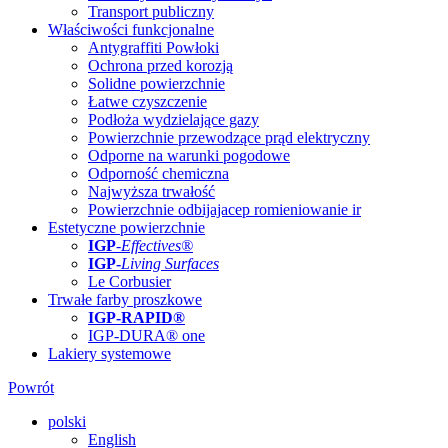
Transport publiczny
Właściwości funkcjonalne
Antygraffiti Powłoki
Ochrona przed korozją
Solidne powierzchnie
Łatwe czyszczenie
Podłoża wydzielające gazy
Powierzchnie przewodzące prąd elektryczny
Odporne na warunki pogodowe
Odporność chemiczna
Najwyższa trwałość
Powierzchnie odbijajacep romieniowanie ir
Estetyczne powierzchnie
IGP
-
Effectives®
IGP-
Living Surfaces
Le Corbusier
Trwałe farby proszkowe
IGP-RAPID®
IGP-DURA® one
Lakiery systemowe
Powrót
polski
English