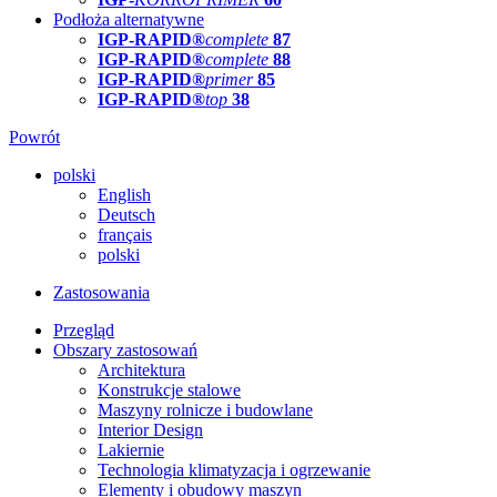
Podłoża alternatywne
IGP-RAPID®
complete
87
IGP-RAPID®
complete
88
IGP-RAPID®
primer
85
IGP-RAPID®
top
38
Powrót
polski
English
Deutsch
français
polski
Zastosowania
Przegląd
Obszary zastosowań
Architektura
Konstrukcje stalowe
Maszyny rolnicze i budowlane
Interior Design
Lakiernie
Technologia klimatyzacja i ogrzewanie
Elementy i obudowy maszyn