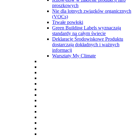
proszkowych
Nie dla lotnych związków organicznych
(VOCs)
Trwałe powłoki
Green Building Labels wyznaczają
standardy na całym świecie
Deklaracje Środowiskowe Produktu
dostarczają dokładnych i ważnych
informacji
Warsztaty My Climate