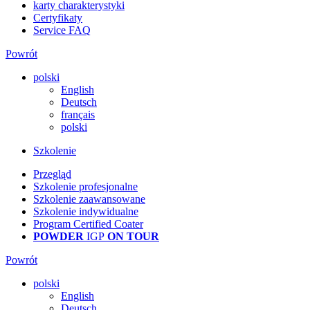
karty charakterystyki
Certyfikaty
Service FAQ
Powrót
polski
English
Deutsch
français
polski
Szkolenie
Przegląd
Szkolenie profesjonalne
Szkolenie zaawansowane
Szkolenie indywidualne
Program Certified Coater
POWDER
IGP
ON TOUR
Powrót
polski
English
Deutsch