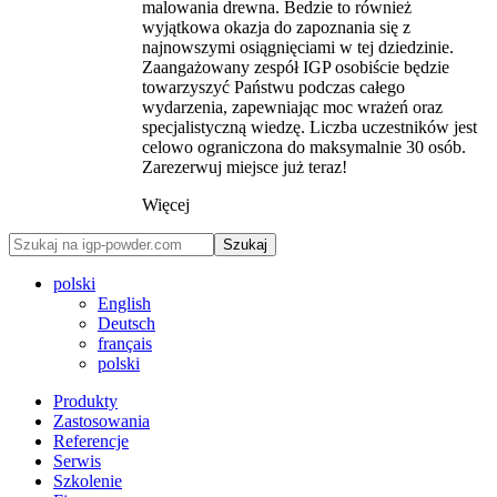
malowania drewna. Bedzie to również
wyjątkowa okazja do zapoznania się z
najnowszymi osiągnięciami w tej dziedzinie.
Zaangażowany zespół IGP osobiście będzie
towarzyszyć Państwu podczas całego
wydarzenia, zapewniając moc wrażeń oraz
specjalistyczną wiedzę. Liczba uczestników jest
celowo ograniczona do maksymalnie 30 osób.
Zarezerwuj miejsce już teraz!
Więcej
Szukaj
polski
English
Deutsch
français
polski
Produkty
Zastosowania
Referencje
Serwis
Szkolenie