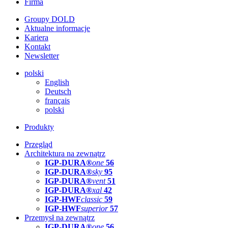
Firma
Groupy DOLD
Aktualne informacje
Kariera
Kontakt
Newsletter
polski
English
Deutsch
français
polski
Produkty
Przegląd
Architektura na zewnątrz
IGP-DURA®
one
56
IGP-DURA®
sky
95
IGP-DURA®
vent
51
IGP-DURA®
xal
42
IGP-HWF
classic
59
IGP-HWF
superior
57
Przemysł na zewnątrz
IGP-DURA®
one
56