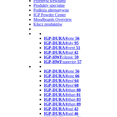
Przemysł wewnątrz
Produkty specjalne
Podłoża alternatywne
IGP Powder Center
Moodboards Overview
Klucz produktów
IGP-DURA®
one
56
IGP-DURA®
sky
95
IGP-DURA®
vent
51
IGP-DURA®
xal
42
IGP-HWF
classic
59
IGP-HWF
superior
57
IGP-DURA®
one
56
IGP-DURA®
one
66
IGP-DURA®
pol
64
IGP-DURA®
pol
68
IGP-DURA®
than
80
IGP-DURA®
than
81
IGP-DURA®
than
83
IGP-DURA®
than
89
IGP-DURA®
xal
42
IGP-DURA®
xal
46