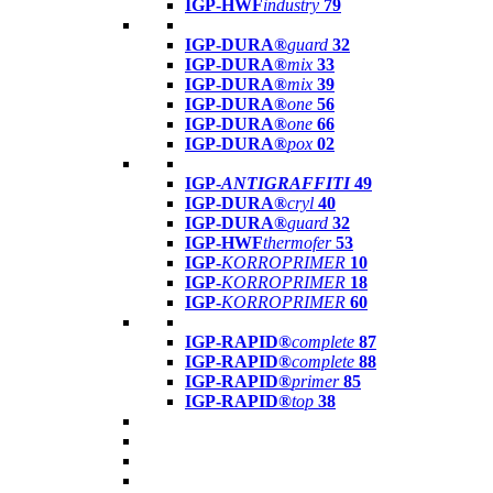
IGP-HWF
industry
79
IGP-DURA®
guard
32
IGP-DURA®
mix
33
IGP-DURA®
mix
39
IGP-DURA®
one
56
IGP-DURA®
one
66
IGP-DURA®
pox
02
IGP-
ANTIGRAFFITI
49
IGP-DURA®
cryl
40
IGP-DURA®
guard
32
IGP-HWF
thermofer
53
IGP-
KORROPRIMER
10
IGP-
KORROPRIMER
18
IGP-
KORROPRIMER
60
IGP-RAPID®
complete
87
IGP-RAPID®
complete
88
IGP-RAPID®
primer
85
IGP-RAPID®
top
38