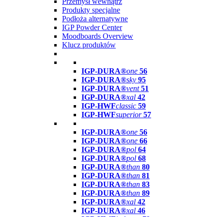
Przemysł wewnątrz
Produkty specjalne
Podłoża alternatywne
IGP Powder Center
Moodboards Overview
Klucz produktów
IGP-DURA®
one
56
IGP-DURA®
sky
95
IGP-DURA®
vent
51
IGP-DURA®
xal
42
IGP-HWF
classic
59
IGP-HWF
superior
57
IGP-DURA®
one
56
IGP-DURA®
one
66
IGP-DURA®
pol
64
IGP-DURA®
pol
68
IGP-DURA®
than
80
IGP-DURA®
than
81
IGP-DURA®
than
83
IGP-DURA®
than
89
IGP-DURA®
xal
42
IGP-DURA®
xal
46