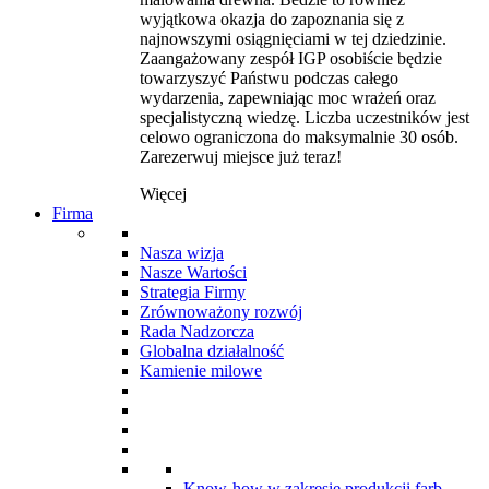
wyjątkowa okazja do zapoznania się z
najnowszymi osiągnięciami w tej dziedzinie.
Zaangażowany zespół IGP osobiście będzie
towarzyszyć Państwu podczas całego
wydarzenia, zapewniając moc wrażeń oraz
specjalistyczną wiedzę. Liczba uczestników jest
celowo ograniczona do maksymalnie 30 osób.
Zarezerwuj miejsce już teraz!
Więcej
Firma
Nasza wizja
Nasze Wartości
Strategia Firmy
Zrównoważony rozwój
Rada Nadzorcza
Globalna działalność
Kamienie milowe
Know-how w zakresie produkcji farb