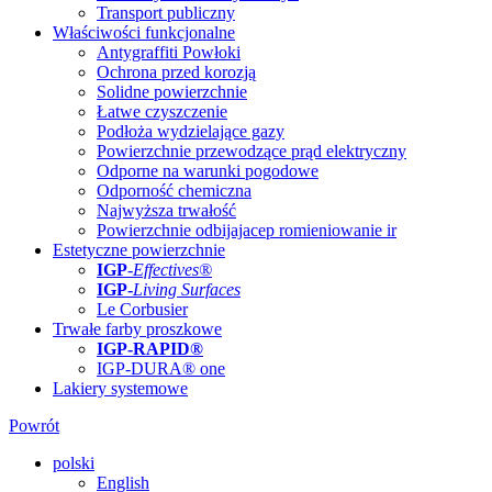
Transport publiczny
Właściwości funkcjonalne
Antygraffiti Powłoki
Ochrona przed korozją
Solidne powierzchnie
Łatwe czyszczenie
Podłoża wydzielające gazy
Powierzchnie przewodzące prąd elektryczny
Odporne na warunki pogodowe
Odporność chemiczna
Najwyższa trwałość
Powierzchnie odbijajacep romieniowanie ir
Estetyczne powierzchnie
IGP
-
Effectives®
IGP-
Living Surfaces
Le Corbusier
Trwałe farby proszkowe
IGP-RAPID®
IGP-DURA® one
Lakiery systemowe
Powrót
polski
English