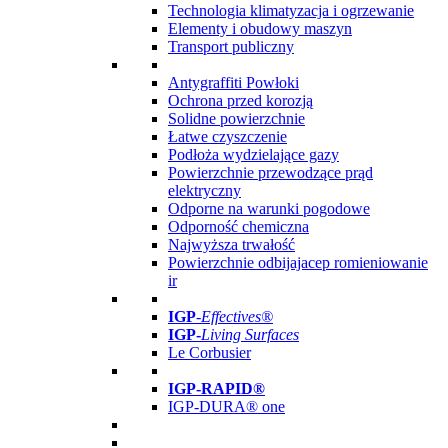
Technologia klimatyzacja i ogrzewanie
Elementy i obudowy maszyn
Transport publiczny
Antygraffiti Powłoki
Ochrona przed korozją
Solidne powierzchnie
Łatwe czyszczenie
Podłoża wydzielające gazy
Powierzchnie przewodzące prąd
elektryczny
Odporne na warunki pogodowe
Odporność chemiczna
Najwyższa trwałość
Powierzchnie odbijajacep romieniowanie
ir
IGP
-
Effectives®
IGP-
Living Surfaces
Le Corbusier
IGP-RAPID®
IGP-DURA® one