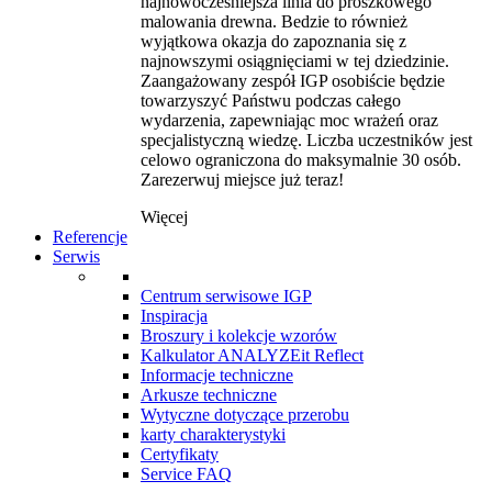
najnowocześniejsza linia do proszkowego
malowania drewna. Bedzie to również
wyjątkowa okazja do zapoznania się z
najnowszymi osiągnięciami w tej dziedzinie.
Zaangażowany zespół IGP osobiście będzie
towarzyszyć Państwu podczas całego
wydarzenia, zapewniając moc wrażeń oraz
specjalistyczną wiedzę. Liczba uczestników jest
celowo ograniczona do maksymalnie 30 osób.
Zarezerwuj miejsce już teraz!
Więcej
Referencje
Serwis
Centrum serwisowe IGP
Inspiracja
Broszury i kolekcje wzorów
Kalkulator ANALYZEit Reflect
Informacje techniczne
Arkusze techniczne
Wytyczne dotyczące przerobu
karty charakterystyki
Certyfikaty
Service FAQ