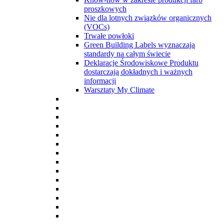
proszkowych
Nie dla lotnych związków organicznych
(VOCs)
Trwałe powłoki
Green Building Labels wyznaczają
standardy na całym świecie
Deklaracje Środowiskowe Produktu
dostarczają dokładnych i ważnych
informacji
Warsztaty My Climate