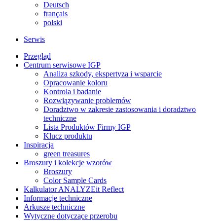
Deutsch
français
polski
Serwis
Przegląd
Centrum serwisowe IGP
Analiza szkody, ekspertyza i wsparcie
Opracowanie koloru
Kontrola i badanie
Rozwiązywanie problemów
Doradztwo w zakresie zastosowania i doradztwo
techniczne
Lista Produktów Firmy IGP
Klucz produktu
Inspiracja
green treasures
Broszury i kolekcje wzorów
Broszury
Color Sample Cards
Kalkulator ANALYZEit Reflect
Informacje techniczne
Arkusze techniczne
Wytyczne dotyczące przerobu