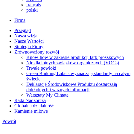
français
polski
Firma
Przegląd
Nasza wizja
Nasze Wartości
Strategia Firmy
Zrównoważony rozwój
Know-how w zakresie produkcji farb proszkowych
Nie dla lotnych związków organicznych (VOCs)
Trwałe powłoki
Green Building Labels wyznaczają standardy na całym
świecie
Deklaracje Środowiskowe Produktu dostarczają
dokładnych i ważnych informacji
Warsztaty My Climate
Rada Nadzorcza
Globalna działalność
Kamienie milowe
Powrót