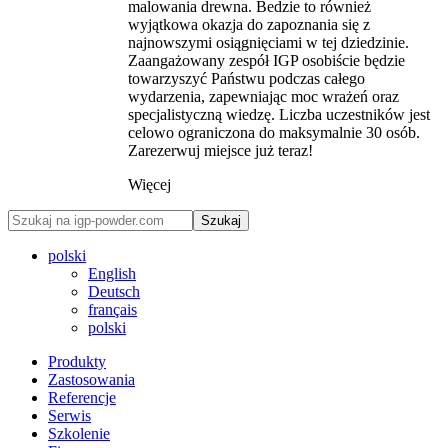
malowania drewna. Bedzie to również
wyjątkowa okazja do zapoznania się z
najnowszymi osiągnięciami w tej dziedzinie.
Zaangażowany zespół IGP osobiście będzie
towarzyszyć Państwu podczas całego
wydarzenia, zapewniając moc wrażeń oraz
specjalistyczną wiedzę. Liczba uczestników jest
celowo ograniczona do maksymalnie 30 osób.
Zarezerwuj miejsce już teraz!
Więcej
Szukaj
polski
English
Deutsch
français
polski
Produkty
Zastosowania
Referencje
Serwis
Szkolenie