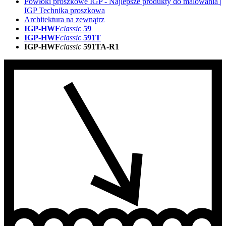
Powłoki proszkowe IGP - Najlepsze produkty do malowania |
IGP Technika proszkowa
Architektura na zewnątrz
IGP-HWF
classic
59
IGP-HWF
classic
591T
IGP-HWF
classic
591TA-R1