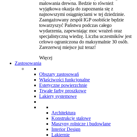
malowania drewna. Bedzie to również
wyjątkowa okazja do zapoznania się z
najnowszymi osiągnięciami w tej dziedzinie.
Zaangażowany zespół IGP osobiście będzie
towarzyszyć Państwu podczas całego
wydarzenia, zapewniając moc wrażeń oraz
specjalistyczną wiedzę. Liczba uczestników jest
celowo ograniczona do maksymalnie 30 osób.
Zarezerwuj miejsce już teraz!
Więcej
Zastosowania
Obszary zastosowań
Właściwości funkcjonalne
Estetyczne powierzchnie
Trwałe farby proszkowe
Lakiery systemowe
Architektura
Konstrukcje stalowe
Maszyny rolnicze i budowlane
Interior Design
Lakiernie