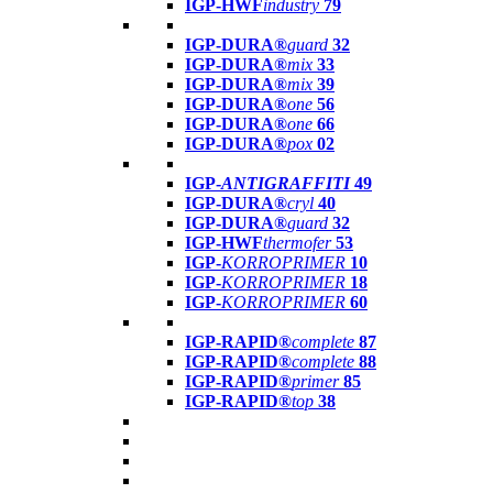
IGP-HWF
industry
79
IGP-DURA®
guard
32
IGP-DURA®
mix
33
IGP-DURA®
mix
39
IGP-DURA®
one
56
IGP-DURA®
one
66
IGP-DURA®
pox
02
IGP-
ANTIGRAFFITI
49
IGP-DURA®
cryl
40
IGP-DURA®
guard
32
IGP-HWF
thermofer
53
IGP-
KORROPRIMER
10
IGP-
KORROPRIMER
18
IGP-
KORROPRIMER
60
IGP-RAPID®
complete
87
IGP-RAPID®
complete
88
IGP-RAPID®
primer
85
IGP-RAPID®
top
38