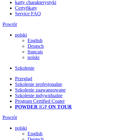
karty charakterystyki
Certyfikaty
Service FAQ
Powrót
polski
English
Deutsch
français
polski
Szkolenie
Przegląd
Szkolenie profesjonalne
Szkolenie zaawansowane
Szkolenie indywidualne
Program Certified Coater
POWDER
IGP
ON TOUR
Powrót
polski
English
Deutsch