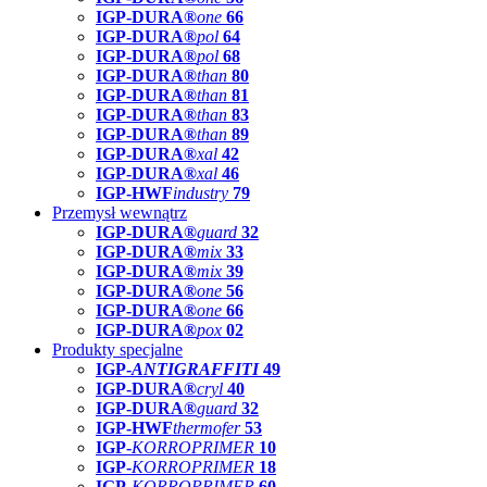
IGP-DURA®
one
66
IGP-DURA®
pol
64
IGP-DURA®
pol
68
IGP-DURA®
than
80
IGP-DURA®
than
81
IGP-DURA®
than
83
IGP-DURA®
than
89
IGP-DURA®
xal
42
IGP-DURA®
xal
46
IGP-HWF
industry
79
Przemysł wewnątrz
IGP-DURA®
guard
32
IGP-DURA®
mix
33
IGP-DURA®
mix
39
IGP-DURA®
one
56
IGP-DURA®
one
66
IGP-DURA®
pox
02
Produkty specjalne
IGP-
ANTIGRAFFITI
49
IGP-DURA®
cryl
40
IGP-DURA®
guard
32
IGP-HWF
thermofer
53
IGP-
KORROPRIMER
10
IGP-
KORROPRIMER
18
IGP-
KORROPRIMER
60