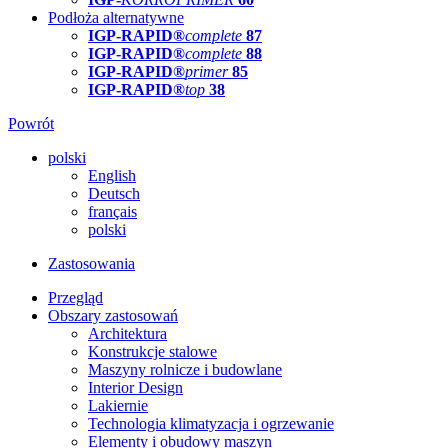
Podłoża alternatywne
IGP-RAPID®
complete
87
IGP-RAPID®
complete
88
IGP-RAPID®
primer
85
IGP-RAPID®
top
38
Powrót
polski
English
Deutsch
français
polski
Zastosowania
Przegląd
Obszary zastosowań
Architektura
Konstrukcje stalowe
Maszyny rolnicze i budowlane
Interior Design
Lakiernie
Technologia klimatyzacja i ogrzewanie
Elementy i obudowy maszyn