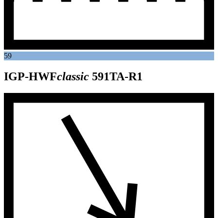
59
IGP-HWF
classic
591TA-R1