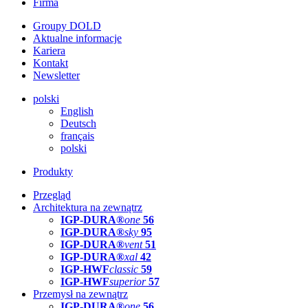
Firma
Groupy DOLD
Aktualne informacje
Kariera
Kontakt
Newsletter
polski
English
Deutsch
français
polski
Produkty
Przegląd
Architektura na zewnątrz
IGP-DURA®
one
56
IGP-DURA®
sky
95
IGP-DURA®
vent
51
IGP-DURA®
xal
42
IGP-HWF
classic
59
IGP-HWF
superior
57
Przemysł na zewnątrz
IGP-DURA®
one
56