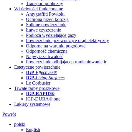
Transport publiczny
Właściwości funkcjonalne
Antygraffiti Powłoki
Ochrona przed korozją
Solidne powierzchnie
Łatwe czyszczenie
Podłoża wydzielające gazy
Powierzchnie przewodzące prąd elektryczny
Odporne na warunki pogodowe
Odporność chemiczna
Najwyższa trwałość
Powierzchnie odbijajacep romieniowanie ir
Estetyczne powierzchnie
IGP
-
Effectives®
IGP-
Living Surfaces
Le Corbusier
Trwałe farby proszkowe
IGP-RAPID®
IGP-DURA® one
Lakiery systemowe
Powrót
polski
English