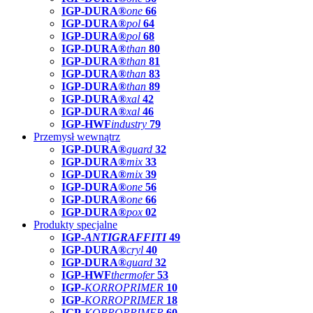
IGP-DURA®
one
66
IGP-DURA®
pol
64
IGP-DURA®
pol
68
IGP-DURA®
than
80
IGP-DURA®
than
81
IGP-DURA®
than
83
IGP-DURA®
than
89
IGP-DURA®
xal
42
IGP-DURA®
xal
46
IGP-HWF
industry
79
Przemysł wewnątrz
IGP-DURA®
guard
32
IGP-DURA®
mix
33
IGP-DURA®
mix
39
IGP-DURA®
one
56
IGP-DURA®
one
66
IGP-DURA®
pox
02
Produkty specjalne
IGP-
ANTIGRAFFITI
49
IGP-DURA®
cryl
40
IGP-DURA®
guard
32
IGP-HWF
thermofer
53
IGP-
KORROPRIMER
10
IGP-
KORROPRIMER
18
IGP-
KORROPRIMER
60