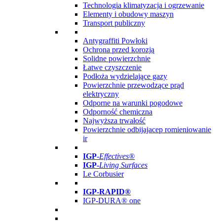
Technologia klimatyzacja i ogrzewanie
Elementy i obudowy maszyn
Transport publiczny
Antygraffiti Powłoki
Ochrona przed korozją
Solidne powierzchnie
Łatwe czyszczenie
Podłoża wydzielające gazy
Powierzchnie przewodzące prąd
elektryczny
Odporne na warunki pogodowe
Odporność chemiczna
Najwyższa trwałość
Powierzchnie odbijajacep romieniowanie
ir
IGP
-
Effectives®
IGP-
Living Surfaces
Le Corbusier
IGP-RAPID®
IGP-DURA® one