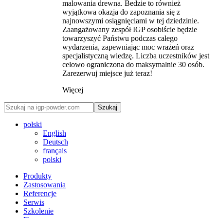
malowania drewna. Bedzie to również
wyjątkowa okazja do zapoznania się z
najnowszymi osiągnięciami w tej dziedzinie.
Zaangażowany zespół IGP osobiście będzie
towarzyszyć Państwu podczas całego
wydarzenia, zapewniając moc wrażeń oraz
specjalistyczną wiedzę. Liczba uczestników jest
celowo ograniczona do maksymalnie 30 osób.
Zarezerwuj miejsce już teraz!
Więcej
Szukaj
polski
English
Deutsch
français
polski
Produkty
Zastosowania
Referencje
Serwis
Szkolenie