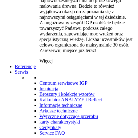
najnowocześniejsza linia do proszkowego
malowania drewna. Bedzie to również
wyjątkowa okazja do zapoznania się z
najnowszymi osiągnięciami w tej dziedzinie.
Zaangażowany zespół IGP osobiście będzie
towarzyszyć Państwu podczas całego
wydarzenia, zapewniając moc wrażeń oraz
specjalistyczną wiedzę. Liczba uczestników jest
celowo ograniczona do maksymalnie 30 osób.
Zarezerwuj miejsce już teraz!
Więcej
Referencje
Serwis
Centrum serwisowe IGP
Inspiracja
Broszury i kolekcje wzorów
Kalkulator ANALYZEit Reflect
Informacje techniczne
Arkusze techniczne
Wytyczne dotyczące przerobu
karty charakterystyki
Certyfikaty
Service FAQ