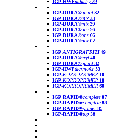
IGP-HWF
industry
79
IGP-DURA®
guard
32
IGP-DURA®
mix
33
IGP-DURA®
mix
39
IGP-DURA®
one
56
IGP-DURA®
one
66
IGP-DURA®
pox
02
IGP-
ANTIGRAFFITI
49
IGP-DURA®
cryl
40
IGP-DURA®
guard
32
IGP-HWF
thermofer
53
IGP-
KORROPRIMER
10
IGP-
KORROPRIMER
18
IGP-
KORROPRIMER
60
IGP-RAPID®
complete
87
IGP-RAPID®
complete
88
IGP-RAPID®
primer
85
IGP-RAPID®
top
38