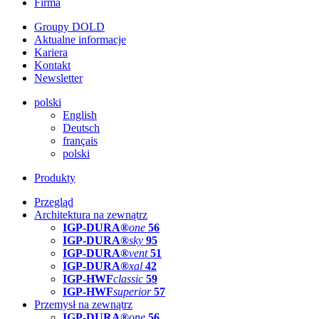
Firma
Groupy DOLD
Aktualne informacje
Kariera
Kontakt
Newsletter
polski
English
Deutsch
français
polski
Produkty
Przegląd
Architektura na zewnątrz
IGP-DURA®
one
56
IGP-DURA®
sky
95
IGP-DURA®
vent
51
IGP-DURA®
xal
42
IGP-HWF
classic
59
IGP-HWF
superior
57
Przemysł na zewnątrz
IGP-DURA®
one
56