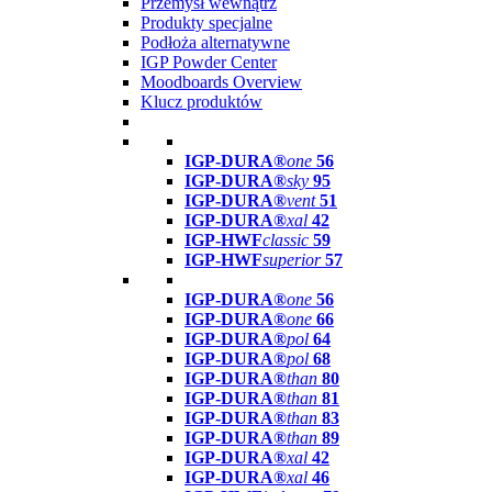
Przemysł wewnątrz
Produkty specjalne
Podłoża alternatywne
IGP Powder Center
Moodboards Overview
Klucz produktów
IGP-DURA®
one
56
IGP-DURA®
sky
95
IGP-DURA®
vent
51
IGP-DURA®
xal
42
IGP-HWF
classic
59
IGP-HWF
superior
57
IGP-DURA®
one
56
IGP-DURA®
one
66
IGP-DURA®
pol
64
IGP-DURA®
pol
68
IGP-DURA®
than
80
IGP-DURA®
than
81
IGP-DURA®
than
83
IGP-DURA®
than
89
IGP-DURA®
xal
42
IGP-DURA®
xal
46