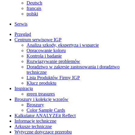
Deutsch
français
polski
Serwis
Przegląd
Centrum serwisowe IGP
Analiza szkody, ekspertyza i wsparcie
Opracowanie koloru
Kontrola i badanie
Rozwiązywanie problemów
Doradztwo w zakresie zastosowania i doradztwo
techniczne
Lista Produktów Firmy IGP
Klucz produktu
Inspiracja
green treasures
Broszury i kolekcje wzorów
Broszury
Color Sample Cards
Kalkulator ANALYZEit Reflect
Informacje techniczne
Arkusze techniczne
Wytyczne dotyczące przerobu