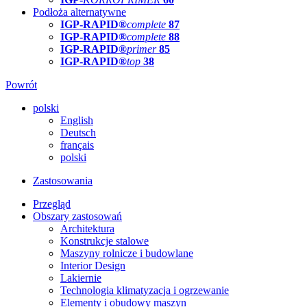
Podłoża alternatywne
IGP-RAPID®
complete
87
IGP-RAPID®
complete
88
IGP-RAPID®
primer
85
IGP-RAPID®
top
38
Powrót
polski
English
Deutsch
français
polski
Zastosowania
Przegląd
Obszary zastosowań
Architektura
Konstrukcje stalowe
Maszyny rolnicze i budowlane
Interior Design
Lakiernie
Technologia klimatyzacja i ogrzewanie
Elementy i obudowy maszyn