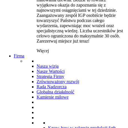
wyjątkowa okazja do zapoznania się z
najnowszymi osiągnięciami w tej dziedzinie.
Zaangażowany zespół IGP osobiście będzie
towarzyszyć Państwu podczas całego
wydarzenia, zapewniając moc wrażeń oraz
specjalistyczną wiedzę. Liczba uczestników jest
celowo ograniczona do maksymalnie 30 osób.
Zarezerwuj miejsce już teraz!
Więcej
Firma
Nasza wizja
Nasze Wartości
Strategia Firmy
Zrównoważony rozwój
Rada Nadzorcza
Globalna działalność
Kamienie milowe
Know-how w zakresie produkcji farb