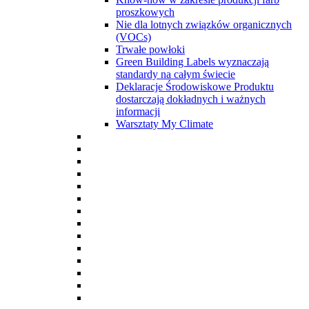
proszkowych
Nie dla lotnych związków organicznych
(VOCs)
Trwałe powłoki
Green Building Labels wyznaczają
standardy na całym świecie
Deklaracje Środowiskowe Produktu
dostarczają dokładnych i ważnych
informacji
Warsztaty My Climate