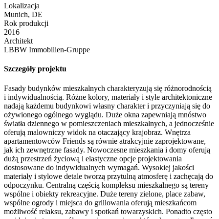
Lokalizacja
Munich, DE
Rok produkcji
2016
Architekt
LBBW Immobilien-Gruppe
Szczegóły projektu
Fasady budynków mieszkalnych charakteryzują się różnorodnością
i indywidualnością. Różne kolory, materiały i style architektoniczne
nadają każdemu budynkowi własny charakter i przyczyniają się do
ożywionego ogólnego wyglądu. Duże okna zapewniają mnóstwo
światła dziennego w pomieszczeniach mieszkalnych, a jednocześnie
oferują malowniczy widok na otaczający krajobraz. Wnętrza
apartamentowców Friends są równie atrakcyjnie zaprojektowane,
jak ich zewnętrzne fasady. Nowoczesne mieszkania i domy oferują
dużą przestrzeń życiową i elastyczne opcje projektowania
dostosowane do indywidualnych wymagań. Wysokiej jakości
materiały i stylowe detale tworzą przytulną atmosferę i zachęcają do
odpoczynku. Centralną częścią kompleksu mieszkalnego są tereny
wspólne i obiekty rekreacyjne. Duże tereny zielone, place zabaw,
wspólne ogrody i miejsca do grillowania oferują mieszkańcom
możliwość relaksu, zabawy i spotkań towarzyskich. Ponadto często