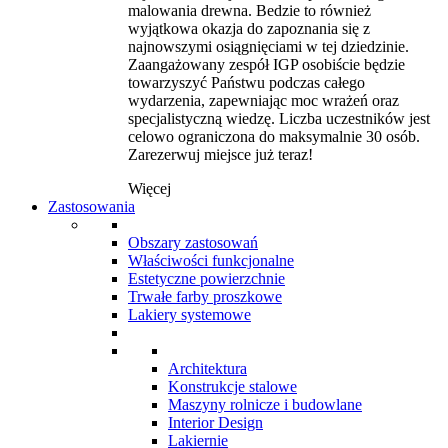
malowania drewna. Bedzie to również
wyjątkowa okazja do zapoznania się z
najnowszymi osiągnięciami w tej dziedzinie.
Zaangażowany zespół IGP osobiście będzie
towarzyszyć Państwu podczas całego
wydarzenia, zapewniając moc wrażeń oraz
specjalistyczną wiedzę. Liczba uczestników jest
celowo ograniczona do maksymalnie 30 osób.
Zarezerwuj miejsce już teraz!
Więcej
Zastosowania
Obszary zastosowań
Właściwości funkcjonalne
Estetyczne powierzchnie
Trwałe farby proszkowe
Lakiery systemowe
Architektura
Konstrukcje stalowe
Maszyny rolnicze i budowlane
Interior Design
Lakiernie