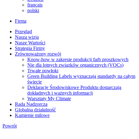
français
polski
Firma
Przegląd
Nasza wizja
Nasze Wartości
Strategia Firmy
Zrównoważony rozwój
Know-how w zakresie produkcji farb proszkowych
Nie dla lotnych związków organicznych (VOCs)
Trwałe powłoki
Green Building Labels wyznaczają standardy na całym
świecie
Deklaracje Środowiskowe Produktu dostarczają
dokładnych i ważnych informacji
Warsztaty My Climate
Rada Nadzorcza
Globalna działalność
Kamienie milowe
Powrót