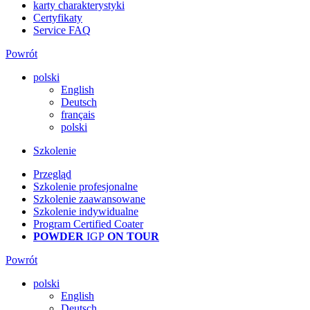
karty charakterystyki
Certyfikaty
Service FAQ
Powrót
polski
English
Deutsch
français
polski
Szkolenie
Przegląd
Szkolenie profesjonalne
Szkolenie zaawansowane
Szkolenie indywidualne
Program Certified Coater
POWDER
IGP
ON TOUR
Powrót
polski
English
Deutsch