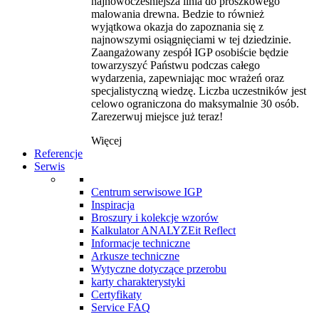
najnowocześniejsza linia do proszkowego
malowania drewna. Bedzie to również
wyjątkowa okazja do zapoznania się z
najnowszymi osiągnięciami w tej dziedzinie.
Zaangażowany zespół IGP osobiście będzie
towarzyszyć Państwu podczas całego
wydarzenia, zapewniając moc wrażeń oraz
specjalistyczną wiedzę. Liczba uczestników jest
celowo ograniczona do maksymalnie 30 osób.
Zarezerwuj miejsce już teraz!
Więcej
Referencje
Serwis
Centrum serwisowe IGP
Inspiracja
Broszury i kolekcje wzorów
Kalkulator ANALYZEit Reflect
Informacje techniczne
Arkusze techniczne
Wytyczne dotyczące przerobu
karty charakterystyki
Certyfikaty
Service FAQ