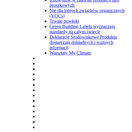
proszkowych
Nie dla lotnych związków organicznych
(VOCs)
Trwałe powłoki
Green Building Labels wyznaczają
standardy na całym świecie
Deklaracje Środowiskowe Produktu
dostarczają dokładnych i ważnych
informacji
Warsztaty My Climate