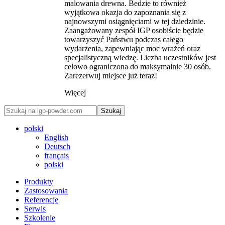
malowania drewna. Bedzie to również
wyjątkowa okazja do zapoznania się z
najnowszymi osiągnięciami w tej dziedzinie.
Zaangażowany zespół IGP osobiście będzie
towarzyszyć Państwu podczas całego
wydarzenia, zapewniając moc wrażeń oraz
specjalistyczną wiedzę. Liczba uczestników jest
celowo ograniczona do maksymalnie 30 osób.
Zarezerwuj miejsce już teraz!
Więcej
Szukaj
polski
English
Deutsch
français
polski
Produkty
Zastosowania
Referencje
Serwis
Szkolenie