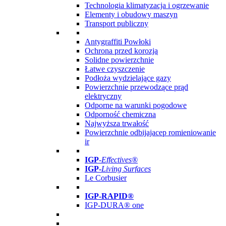
Technologia klimatyzacja i ogrzewanie
Elementy i obudowy maszyn
Transport publiczny
Antygraffiti Powłoki
Ochrona przed korozją
Solidne powierzchnie
Łatwe czyszczenie
Podłoża wydzielające gazy
Powierzchnie przewodzące prąd
elektryczny
Odporne na warunki pogodowe
Odporność chemiczna
Najwyższa trwałość
Powierzchnie odbijajacep romieniowanie
ir
IGP
-
Effectives®
IGP-
Living Surfaces
Le Corbusier
IGP-RAPID®
IGP-DURA® one