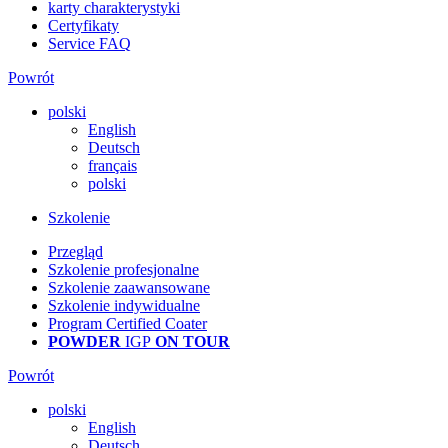
karty charakterystyki
Certyfikaty
Service FAQ
Powrót
polski
English
Deutsch
français
polski
Szkolenie
Przegląd
Szkolenie profesjonalne
Szkolenie zaawansowane
Szkolenie indywidualne
Program Certified Coater
POWDER
IGP
ON TOUR
Powrót
polski
English
Deutsch