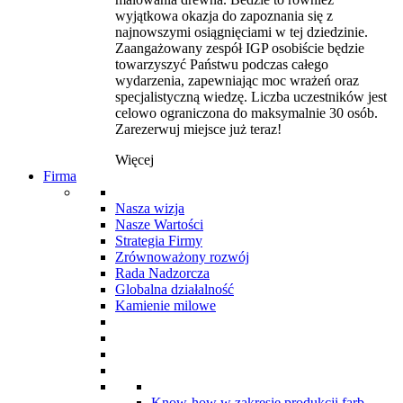
wyjątkowa okazja do zapoznania się z
najnowszymi osiągnięciami w tej dziedzinie.
Zaangażowany zespół IGP osobiście będzie
towarzyszyć Państwu podczas całego
wydarzenia, zapewniając moc wrażeń oraz
specjalistyczną wiedzę. Liczba uczestników jest
celowo ograniczona do maksymalnie 30 osób.
Zarezerwuj miejsce już teraz!
Więcej
Firma
Nasza wizja
Nasze Wartości
Strategia Firmy
Zrównoważony rozwój
Rada Nadzorcza
Globalna działalność
Kamienie milowe
Know-how w zakresie produkcji farb