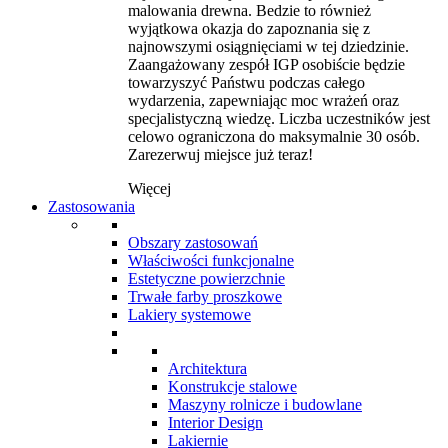
malowania drewna. Bedzie to również
wyjątkowa okazja do zapoznania się z
najnowszymi osiągnięciami w tej dziedzinie.
Zaangażowany zespół IGP osobiście będzie
towarzyszyć Państwu podczas całego
wydarzenia, zapewniając moc wrażeń oraz
specjalistyczną wiedzę. Liczba uczestników jest
celowo ograniczona do maksymalnie 30 osób.
Zarezerwuj miejsce już teraz!
Więcej
Zastosowania
Obszary zastosowań
Właściwości funkcjonalne
Estetyczne powierzchnie
Trwałe farby proszkowe
Lakiery systemowe
Architektura
Konstrukcje stalowe
Maszyny rolnicze i budowlane
Interior Design
Lakiernie