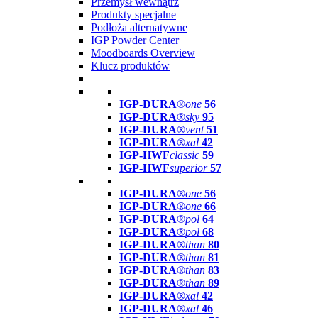
Przemysł wewnątrz
Produkty specjalne
Podłoża alternatywne
IGP Powder Center
Moodboards Overview
Klucz produktów
IGP-DURA®
one
56
IGP-DURA®
sky
95
IGP-DURA®
vent
51
IGP-DURA®
xal
42
IGP-HWF
classic
59
IGP-HWF
superior
57
IGP-DURA®
one
56
IGP-DURA®
one
66
IGP-DURA®
pol
64
IGP-DURA®
pol
68
IGP-DURA®
than
80
IGP-DURA®
than
81
IGP-DURA®
than
83
IGP-DURA®
than
89
IGP-DURA®
xal
42
IGP-DURA®
xal
46