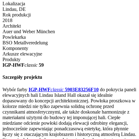
Lokalizacja
Lindau, DE
Rok produkcji
2018
Architekt
Auer und Weber München
Powlekarka
BSO Metallveredelung
Komponenty
Arkusze elewacyjne
Produkty
IGP-HWF
classic
59
Szczegóły projektu
Wybór farby
IGP-HWF
classic
5903E83256F10
do pokrycia paneli
elewacyjnych hali Lindau Island Hall okazał się idealnie
dopasowany do koncepcji architektonicznej. Powłoka proszkowa w
kolorze miedzi nie tylko zapewnia solidną ochronę przed
czynnikami atmosferycznymi, ale także doskonale harmonizuje z
materiałami użytymi do budowy tej imponującej hali. Ciepłe
miedziane odcienie powłoki dodają elewacji odrobiny elegancji,
jednocześnie zapewniając ponadczasową estetykę, która płynnie
łączy się z otaczającym krajobrazem i historyczną atmosferą Lindau.