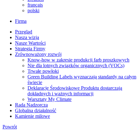
français
polski
Firma
Przegląd
Nasza wizja
Nasze Wartości
Strategia Firmy
Zrównoważony rozwój
Know-how w zakresie produkcji farb proszkowych
Nie dla lotnych związków organicznych (VOCs)
Trwałe powłoki
Green Building Labels wyznaczają standardy na całym
świecie
Deklaracje Środowiskowe Produktu dostarczają
dokładnych i ważnych informacji
Warsztaty My Climate
Rada Nadzorcza
Globalna działalność
Kamienie milowe
Powrót