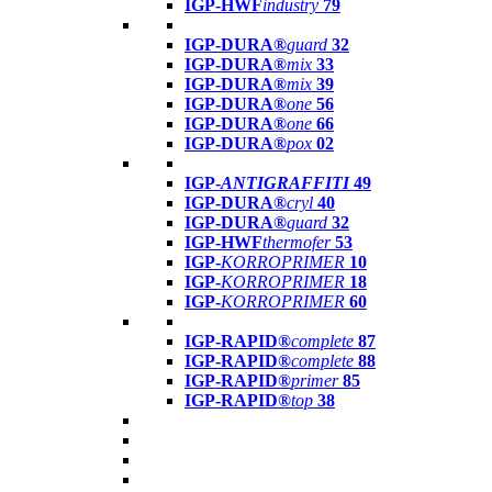
IGP-HWF
industry
79
IGP-DURA®
guard
32
IGP-DURA®
mix
33
IGP-DURA®
mix
39
IGP-DURA®
one
56
IGP-DURA®
one
66
IGP-DURA®
pox
02
IGP-
ANTIGRAFFITI
49
IGP-DURA®
cryl
40
IGP-DURA®
guard
32
IGP-HWF
thermofer
53
IGP-
KORROPRIMER
10
IGP-
KORROPRIMER
18
IGP-
KORROPRIMER
60
IGP-RAPID®
complete
87
IGP-RAPID®
complete
88
IGP-RAPID®
primer
85
IGP-RAPID®
top
38