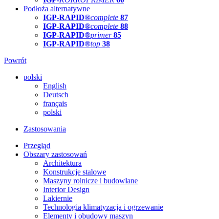
Podłoża alternatywne
IGP-RAPID®
complete
87
IGP-RAPID®
complete
88
IGP-RAPID®
primer
85
IGP-RAPID®
top
38
Powrót
polski
English
Deutsch
français
polski
Zastosowania
Przegląd
Obszary zastosowań
Architektura
Konstrukcje stalowe
Maszyny rolnicze i budowlane
Interior Design
Lakiernie
Technologia klimatyzacja i ogrzewanie
Elementy i obudowy maszyn