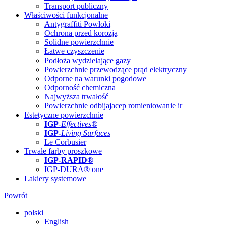
Transport publiczny
Właściwości funkcjonalne
Antygraffiti Powłoki
Ochrona przed korozją
Solidne powierzchnie
Łatwe czyszczenie
Podłoża wydzielające gazy
Powierzchnie przewodzące prąd elektryczny
Odporne na warunki pogodowe
Odporność chemiczna
Najwyższa trwałość
Powierzchnie odbijajacep romieniowanie ir
Estetyczne powierzchnie
IGP
-
Effectives®
IGP-
Living Surfaces
Le Corbusier
Trwałe farby proszkowe
IGP-RAPID®
IGP-DURA® one
Lakiery systemowe
Powrót
polski
English