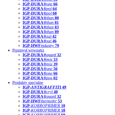
IGP-DURA®
one
66
IGP-DURA®
pol
64
IGP-DURA®
pol
68
IGP-DURA®
than
80
IGP-DURA®
than
81
IGP-DURA®
than
83
IGP-DURA®
than
89
IGP-DURA®
xal
42
IGP-DURA®
xal
46
IGP-HWF
industry
79
Przemysł wewnątrz
IGP-DURA®
guard
32
IGP-DURA®
mix
33
IGP-DURA®
mix
39
IGP-DURA®
one
56
IGP-DURA®
one
66
IGP-DURA®
pox
02
Produkty specjalne
IGP-
ANTIGRAFFITI
49
IGP-DURA®
cryl
40
IGP-DURA®
guard
32
IGP-HWF
thermofer
53
IGP-
KORROPRIMER
10
IGP-
KORROPRIMER
18
IGP-
KORROPRIMER
60