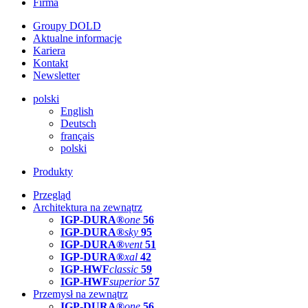
Firma
Groupy DOLD
Aktualne informacje
Kariera
Kontakt
Newsletter
polski
English
Deutsch
français
polski
Produkty
Przegląd
Architektura na zewnątrz
IGP-DURA®
one
56
IGP-DURA®
sky
95
IGP-DURA®
vent
51
IGP-DURA®
xal
42
IGP-HWF
classic
59
IGP-HWF
superior
57
Przemysł na zewnątrz
IGP-DURA®
one
56