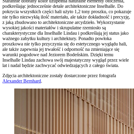
Starannie dobrany kolor uzupełnia naturalne elementy otoczenia,
podkreślając jednocześnie detale architektoniczne Inselhalle. Do
pokrycia wszystkich części hali użyto 1,2 tony proszku, co pokazuje
nie tylko niezwykłą ilość materiału, ale także dokładność i precyzję,
z jaką zbudowano to architektoniczne arcydzieło. Wykorzystanie
wysokiej jakości materiałów i skrupulatne rzemiosło są
charakterystyczne dla Inselhalle Lindau i podkreślają jej status jako
ważnego zabytku kultury i architektury. Ponadto powłoka
proszkowa nie tylko przyczynia się do estetycznego wyglądu hali,
ale także zapewnia jej trwałość i odporność na zmieniające się
warunki pogodowe nad Jeziorem Bodeńskim. Dzięki temu
Inselhalle Lindau zachowa swój majestatyczny wygląd przez wiele
lat i nadal będzie zachwycać odwiedzających z całego świata.
Zdjęcia architektoniczne zostały dostarczone przez fotografa
Alexander Bernhard
.