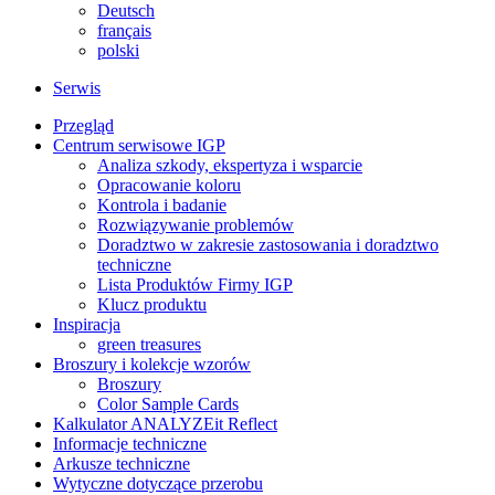
Deutsch
français
polski
Serwis
Przegląd
Centrum serwisowe IGP
Analiza szkody, ekspertyza i wsparcie
Opracowanie koloru
Kontrola i badanie
Rozwiązywanie problemów
Doradztwo w zakresie zastosowania i doradztwo
techniczne
Lista Produktów Firmy IGP
Klucz produktu
Inspiracja
green treasures
Broszury i kolekcje wzorów
Broszury
Color Sample Cards
Kalkulator ANALYZEit Reflect
Informacje techniczne
Arkusze techniczne
Wytyczne dotyczące przerobu