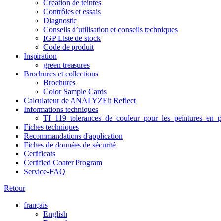
Création de teintes
Contrôles et essais
Diagnostic
Conseils d’utilisation et conseils techniques
IGP Liste de stock
Code de produit
Inspiration
green treasures
Brochures et collections
Brochures
Color Sample Cards
Calculateur de ANALYZEit Reflect
Informations techniques
TI_119_tolerances_de_couleur_pour_les_peintures_en_p
Fiches techniques
Recommandations d'application
Fiches de données de sécurité
Certificats
Certified Coater Program
Service-FAQ
Retour
français
English