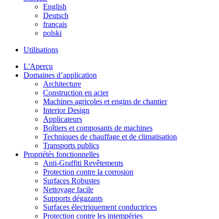
English
Deutsch
français
polski
Utilisations
L'Aperçu
Domaines d’application
Architecture
Construction en acier
Machines agricoles et engins de chantier
Interior Design
Applicateurs
Boîtiers et composants de machines
Techniques de chauffage et de climatisation
Transports publics
Propriétés fonctionnelles
Anti-Graffiti Revêtements
Protection contre la corrosion
Surfaces Robustes
Nettoyage facile
Supports dégazants
Surfaces électriquement conductrices
Protection contre les intempéries