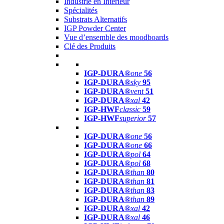
Industrie en Intérieur
Spécialités
Substrats Alternatifs
IGP Powder Center
Vue d’ensemble des moodboards
Clé des Produits
IGP-DURA®
one
56
IGP-DURA®
sky
95
IGP-DURA®
vent
51
IGP-DURA®
xal
42
IGP-HWF
classic
59
IGP-HWF
superior
57
IGP-DURA®
one
56
IGP-DURA®
one
66
IGP-DURA®
pol
64
IGP-DURA®
pol
68
IGP-DURA®
than
80
IGP-DURA®
than
81
IGP-DURA®
than
83
IGP-DURA®
than
89
IGP-DURA®
xal
42
IGP-DURA®
xal
46