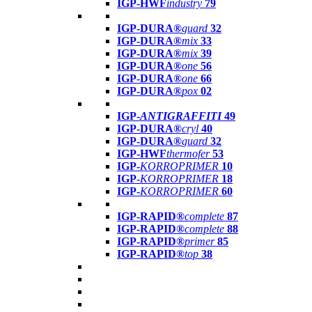
IGP-HWF
industry
79
IGP-DURA®
guard
32
IGP-DURA®
mix
33
IGP-DURA®
mix
39
IGP-DURA®
one
56
IGP-DURA®
one
66
IGP-DURA®
pox
02
IGP-
ANTIGRAFFITI
49
IGP-DURA®
cryl
40
IGP-DURA®
guard
32
IGP-HWF
thermofer
53
IGP-
KORROPRIMER
10
IGP-
KORROPRIMER
18
IGP-
KORROPRIMER
60
IGP-RAPID®
complete
87
IGP-RAPID®
complete
88
IGP-RAPID®
primer
85
IGP-RAPID®
top
38