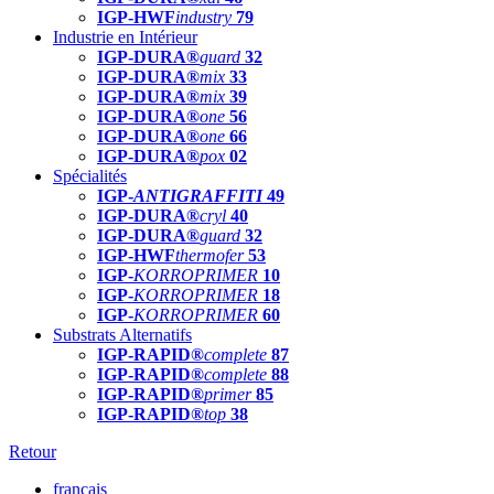
IGP-HWF
industry
79
Industrie en Intérieur
IGP-DURA®
guard
32
IGP-DURA®
mix
33
IGP-DURA®
mix
39
IGP-DURA®
one
56
IGP-DURA®
one
66
IGP-DURA®
pox
02
Spécialités
IGP-
ANTIGRAFFITI
49
IGP-DURA®
cryl
40
IGP-DURA®
guard
32
IGP-HWF
thermofer
53
IGP-
KORROPRIMER
10
IGP-
KORROPRIMER
18
IGP-
KORROPRIMER
60
Substrats Alternatifs
IGP-RAPID®
complete
87
IGP-RAPID®
complete
88
IGP-RAPID®
primer
85
IGP-RAPID®
top
38
Retour
français