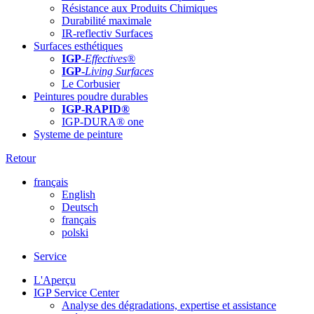
Résistance aux Produits Chimiques
Durabilité maximale
IR-reflectiv Surfaces
Surfaces esthétiques
IGP
-
Effectives®
IGP-
Living Surfaces
Le Corbusier
Peintures poudre durables
IGP-RAPID®
IGP-DURA® one
Systeme de peinture
Retour
français
English
Deutsch
français
polski
Service
L'Aperçu
IGP Service Center
Analyse des dégradations, expertise et assistance