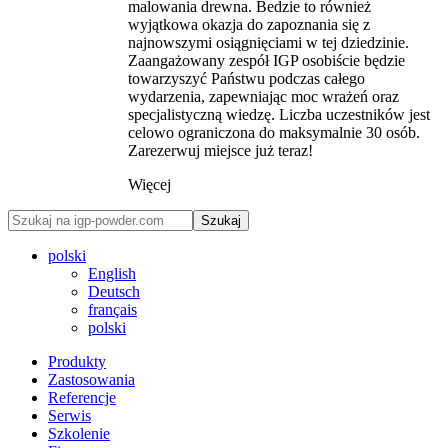
malowania drewna. Bedzie to również
wyjątkowa okazja do zapoznania się z
najnowszymi osiągnięciami w tej dziedzinie.
Zaangażowany zespół IGP osobiście będzie
towarzyszyć Państwu podczas całego
wydarzenia, zapewniając moc wrażeń oraz
specjalistyczną wiedzę. Liczba uczestników jest
celowo ograniczona do maksymalnie 30 osób.
Zarezerwuj miejsce już teraz!
Więcej
Szukaj
polski
English
Deutsch
français
polski
Produkty
Zastosowania
Referencje
Serwis
Szkolenie