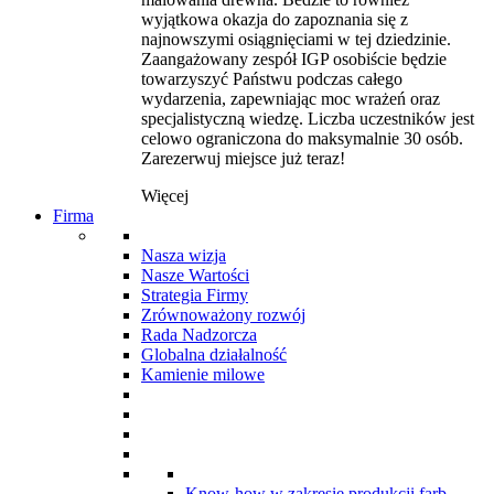
wyjątkowa okazja do zapoznania się z
najnowszymi osiągnięciami w tej dziedzinie.
Zaangażowany zespół IGP osobiście będzie
towarzyszyć Państwu podczas całego
wydarzenia, zapewniając moc wrażeń oraz
specjalistyczną wiedzę. Liczba uczestników jest
celowo ograniczona do maksymalnie 30 osób.
Zarezerwuj miejsce już teraz!
Więcej
Firma
Nasza wizja
Nasze Wartości
Strategia Firmy
Zrównoważony rozwój
Rada Nadzorcza
Globalna działalność
Kamienie milowe
Know-how w zakresie produkcji farb