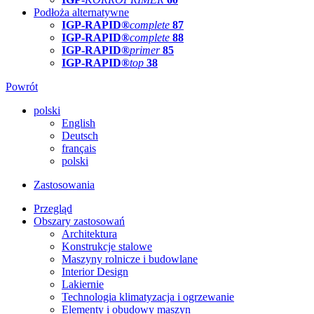
Podłoża alternatywne
IGP-RAPID®
complete
87
IGP-RAPID®
complete
88
IGP-RAPID®
primer
85
IGP-RAPID®
top
38
Powrót
polski
English
Deutsch
français
polski
Zastosowania
Przegląd
Obszary zastosowań
Architektura
Konstrukcje stalowe
Maszyny rolnicze i budowlane
Interior Design
Lakiernie
Technologia klimatyzacja i ogrzewanie
Elementy i obudowy maszyn