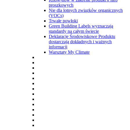
proszkowych
Nie dla lotnych związków organicznych
(VOCs)
Trwałe powłoki
Green Building Labels wyznaczają
standardy na całym świecie
Deklaracje Środowiskowe Produktu
dostarczają dokładnych i ważnych
informacji
Warsztaty My Climate