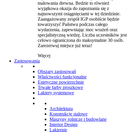
malowania drewna. Bedzie to również
wyjątkowa okazja do zapoznania się z
najnowszymi osiągnięciami w tej dziedzinie.
Zaangażowany zespół IGP osobiście będzie
towarzyszyć Państwu podczas całego
wydarzenia, zapewniając moc wrażeń oraz
specjalistyczną wiedzę. Liczba uczestników jest
celowo ograniczona do maksymalnie 30 osób.
Zarezerwuj miejsce już teraz!
Więcej
Zastosowania
Obszary zastosowań
Właściwości funkcjonalne
Estetyczne powierzchnie
Trwałe farby proszkowe
Lakiery systemowe
Architektura
Konstrukcje stalowe
Maszyny rolnicze i budowlane
Interior Design
Lakiernie