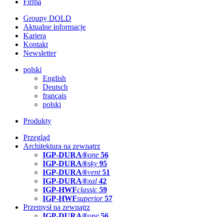
Firma
Groupy DOLD
Aktualne informacje
Kariera
Kontakt
Newsletter
polski
English
Deutsch
français
polski
Produkty
Przegląd
Architektura na zewnątrz
IGP-DURA®
one
56
IGP-DURA®
sky
95
IGP-DURA®
vent
51
IGP-DURA®
xal
42
IGP-HWF
classic
59
IGP-HWF
superior
57
Przemysł na zewnątrz
IGP-DURA®
one
56