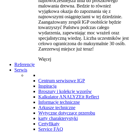
najnowocześniejsza linia do proszkowego
malowania drewna. Bedzie to również
wyjątkowa okazja do zapoznania się z
najnowszymi osiągnięciami w tej dziedzinie.
Zaangażowany zespół IGP osobiście będzie
towarzyszyć Państwu podczas całego
wydarzenia, zapewniając moc wrażeń oraz
specjalistyczną wiedzę. Liczba uczestników jest
celowo ograniczona do maksymalnie 30 osób.
Zarezerwuj miejsce już teraz!
Więcej
Referencje
Serwis
Centrum serwisowe IGP
Inspiracja
Broszury i kolekcje wzorów
Kalkulator ANALYZEit Reflect
Informacje techniczne
Arkusze techniczne
Wytyczne dotyczące przerobu
karty charakterystyki
Certyfikaty
Service FAQ