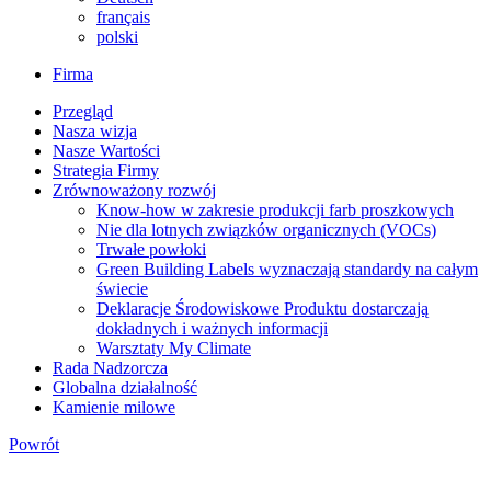
français
polski
Firma
Przegląd
Nasza wizja
Nasze Wartości
Strategia Firmy
Zrównoważony rozwój
Know-how w zakresie produkcji farb proszkowych
Nie dla lotnych związków organicznych (VOCs)
Trwałe powłoki
Green Building Labels wyznaczają standardy na całym
świecie
Deklaracje Środowiskowe Produktu dostarczają
dokładnych i ważnych informacji
Warsztaty My Climate
Rada Nadzorcza
Globalna działalność
Kamienie milowe
Powrót