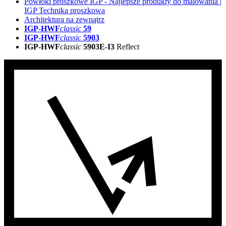
Powłoki proszkowe IGP - Najlepsze produkty do malowania |
IGP Technika proszkowa
Architektura na zewnątrz
IGP-HWF
classic
59
IGP-HWF
classic
5903
IGP-HWF
classic
5903E-I3
Reflect