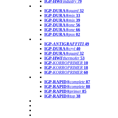
IGP-HWF
industry
79
IGP-DURA®
guard
32
IGP-DURA®
mix
33
IGP-DURA®
mix
39
IGP-DURA®
one
56
IGP-DURA®
one
66
IGP-DURA®
pox
02
IGP-
ANTIGRAFFITI
49
IGP-DURA®
cryl
40
IGP-DURA®
guard
32
IGP-HWF
thermofer
53
IGP-
KORROPRIMER
10
IGP-
KORROPRIMER
18
IGP-
KORROPRIMER
60
IGP-RAPID®
complete
87
IGP-RAPID®
complete
88
IGP-RAPID®
primer
85
IGP-RAPID®
top
38