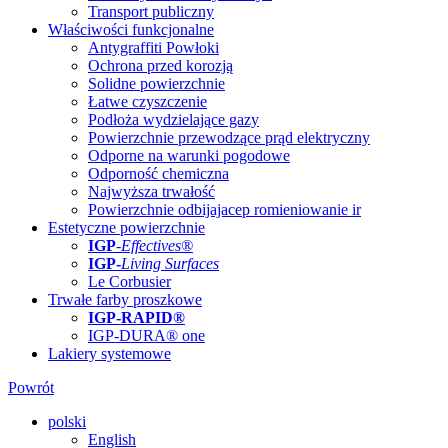
Transport publiczny
Właściwości funkcjonalne
Antygraffiti Powłoki
Ochrona przed korozją
Solidne powierzchnie
Łatwe czyszczenie
Podłoża wydzielające gazy
Powierzchnie przewodzące prąd elektryczny
Odporne na warunki pogodowe
Odporność chemiczna
Najwyższa trwałość
Powierzchnie odbijajacep romieniowanie ir
Estetyczne powierzchnie
IGP
-
Effectives®
IGP-
Living Surfaces
Le Corbusier
Trwałe farby proszkowe
IGP-RAPID®
IGP-DURA® one
Lakiery systemowe
Powrót
polski
English