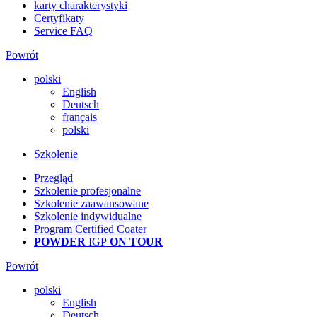
karty charakterystyki
Certyfikaty
Service FAQ
Powrót
polski
English
Deutsch
français
polski
Szkolenie
Przegląd
Szkolenie profesjonalne
Szkolenie zaawansowane
Szkolenie indywidualne
Program Certified Coater
POWDER
IGP
ON TOUR
Powrót
polski
English
Deutsch