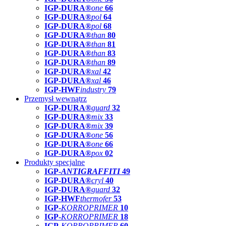
IGP-DURA®
one
66
IGP-DURA®
pol
64
IGP-DURA®
pol
68
IGP-DURA®
than
80
IGP-DURA®
than
81
IGP-DURA®
than
83
IGP-DURA®
than
89
IGP-DURA®
xal
42
IGP-DURA®
xal
46
IGP-HWF
industry
79
Przemysł wewnątrz
IGP-DURA®
guard
32
IGP-DURA®
mix
33
IGP-DURA®
mix
39
IGP-DURA®
one
56
IGP-DURA®
one
66
IGP-DURA®
pox
02
Produkty specjalne
IGP-
ANTIGRAFFITI
49
IGP-DURA®
cryl
40
IGP-DURA®
guard
32
IGP-HWF
thermofer
53
IGP-
KORROPRIMER
10
IGP-
KORROPRIMER
18
IGP-
KORROPRIMER
60