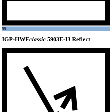
59
IGP-HWF
classic
5903E-I3
Reflect