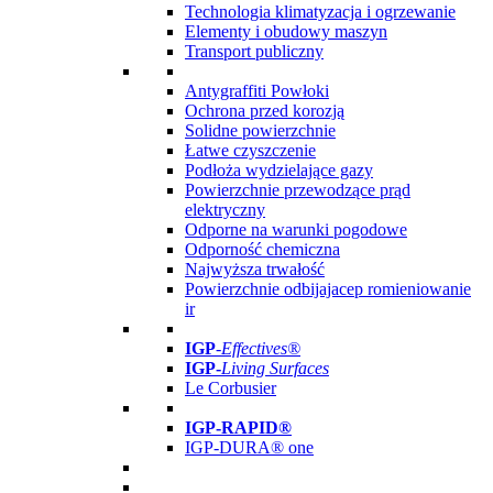
Technologia klimatyzacja i ogrzewanie
Elementy i obudowy maszyn
Transport publiczny
Antygraffiti Powłoki
Ochrona przed korozją
Solidne powierzchnie
Łatwe czyszczenie
Podłoża wydzielające gazy
Powierzchnie przewodzące prąd
elektryczny
Odporne na warunki pogodowe
Odporność chemiczna
Najwyższa trwałość
Powierzchnie odbijajacep romieniowanie
ir
IGP
-
Effectives®
IGP-
Living Surfaces
Le Corbusier
IGP-RAPID®
IGP-DURA® one