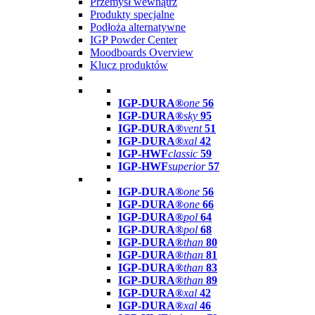
Przemysł wewnątrz
Produkty specjalne
Podłoża alternatywne
IGP Powder Center
Moodboards Overview
Klucz produktów
IGP-DURA®
one
56
IGP-DURA®
sky
95
IGP-DURA®
vent
51
IGP-DURA®
xal
42
IGP-HWF
classic
59
IGP-HWF
superior
57
IGP-DURA®
one
56
IGP-DURA®
one
66
IGP-DURA®
pol
64
IGP-DURA®
pol
68
IGP-DURA®
than
80
IGP-DURA®
than
81
IGP-DURA®
than
83
IGP-DURA®
than
89
IGP-DURA®
xal
42
IGP-DURA®
xal
46