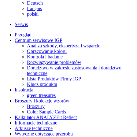
Deutsch
français
polski
Serwis
Przegląd
Centrum serwisowe IGP
Analiza szkody, ekspertyza i wsparcie
Opracowanie koloru
Kontrola i badanie
Rozwiązywanie problemów
Doradztwo w zakresie zastosowania i doradztwo
techniczne
Lista Produktów Firmy IGP
Klucz produktu
Inspiracja
green treasures
Broszury i kolekcje wzorów
Broszury
Color Sample Cards
Kalkulator ANALYZEit Reflect
Informacje techniczne
Arkusze techniczne
Wytyczne dotyczące przerobu