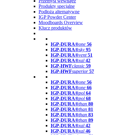
Przemysł wewnątrz
Produkty specjalne
Podłoża alternatywne
IGP Powder Center
Moodboards Overview
Klucz produktów
IGP-DURA®
one
56
IGP-DURA®
sky
95
IGP-DURA®
vent
51
IGP-DURA®
xal
42
IGP-HWF
classic
59
IGP-HWF
superior
57
IGP-DURA®
one
56
IGP-DURA®
one
66
IGP-DURA®
pol
64
IGP-DURA®
pol
68
IGP-DURA®
than
80
IGP-DURA®
than
81
IGP-DURA®
than
83
IGP-DURA®
than
89
IGP-DURA®
xal
42
IGP-DURA®
xal
46