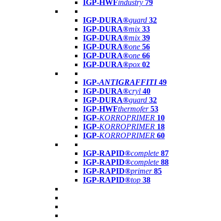
IGP-HWF
industry
79
IGP-DURA®
guard
32
IGP-DURA®
mix
33
IGP-DURA®
mix
39
IGP-DURA®
one
56
IGP-DURA®
one
66
IGP-DURA®
pox
02
IGP-
ANTIGRAFFITI
49
IGP-DURA®
cryl
40
IGP-DURA®
guard
32
IGP-HWF
thermofer
53
IGP-
KORROPRIMER
10
IGP-
KORROPRIMER
18
IGP-
KORROPRIMER
60
IGP-RAPID®
complete
87
IGP-RAPID®
complete
88
IGP-RAPID®
primer
85
IGP-RAPID®
top
38