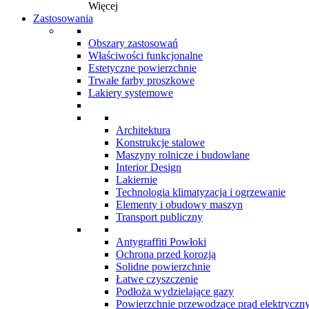
Więcej
Zastosowania
Obszary zastosowań
Właściwości funkcjonalne
Estetyczne powierzchnie
Trwałe farby proszkowe
Lakiery systemowe
Architektura
Konstrukcje stalowe
Maszyny rolnicze i budowlane
Interior Design
Lakiernie
Technologia klimatyzacja i ogrzewanie
Elementy i obudowy maszyn
Transport publiczny
Antygraffiti Powłoki
Ochrona przed korozją
Solidne powierzchnie
Łatwe czyszczenie
Podłoża wydzielające gazy
Powierzchnie przewodzące prąd elektryczn