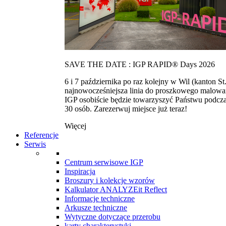
SAVE THE DATE : IGP RAPID® Days 2026
6 i 7 października po raz kolejny w Wil (kanton
najnowocześniejsza linia do proszkowego malowan
IGP osobiście będzie towarzyszyć Państwu podcza
30 osób. Zarezerwuj miejsce już teraz!
Więcej
Referencje
Serwis
Centrum serwisowe IGP
Inspiracja
Broszury i kolekcje wzorów
Kalkulator ANALYZEit Reflect
Informacje techniczne
Arkusze techniczne
Wytyczne dotyczące przerobu
karty charakterystyki