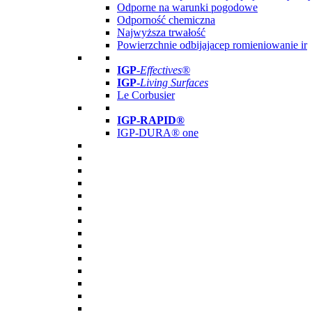
Odporne na warunki pogodowe
Odporność chemiczna
Najwyższa trwałość
Powierzchnie odbijajacep romieniowanie ir
IGP
-
Effectives®
IGP-
Living Surfaces
Le Corbusier
IGP-RAPID®
IGP-DURA® one