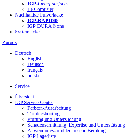
IGP-
Living Surfaces
Le Corbusier
Nachhaltige Pulverlacke
IGP-RAPID®
IGP-DURA® one
Systemlacke
Zurück
Deutsch
English
Deutsch
français
polski
Service
Übersicht
IGP Service Center
Farbton-Ausarbeitung
Troubleshooting
Prüfung und Untersuchung
Schadensermittlung, Expertise und Unterstützung
Anwendungs- und technische Beratung
IGP Lagerliste