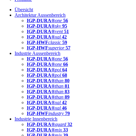
Übersicht
Architektur Aussenbereich
IGP-DURA®
one
56
IGP-DURA®
sky
95
IGP-DURA®
vent
51
IGP-DURA®
xal
42
IGP-HWF
classic
59
IGP-HWF
superior
57
Industrie Aussenbereich
IGP-DURA®
one
56
IGP-DURA®
one
66
IGP-DURA®
pol
64
IGP-DURA®
pol
68
IGP-DURA®
than
80
IGP-DURA®
than
81
IGP-DURA®
than
83
IGP-DURA®
than
89
IGP-DURA®
xal
42
IGP-DURA®
xal
46
IGP-HWF
industry
79
Industrie Innenbereich
IGP-DURA®
guard
32
IGP-DURA®
mix
33
IGP-DURA®
mix
39