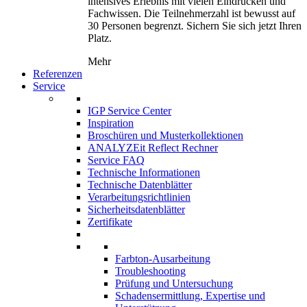
intensives Erlebnis mit vielen Eindrücken und
Fachwissen. Die Teilnehmerzahl ist bewusst auf
30 Personen begrenzt. Sichern Sie sich jetzt Ihren
Platz.
Mehr
Referenzen
Service
IGP Service Center
Inspiration
Broschüren und Musterkollektionen
ANALYZEit Reflect Rechner
Service FAQ
Technische Informationen
Technische Datenblätter
Verarbeitungsrichtlinien
Sicherheitsdatenblätter
Zertifikate
Farbton-Ausarbeitung
Troubleshooting
Prüfung und Untersuchung
Schadensermittlung, Expertise und