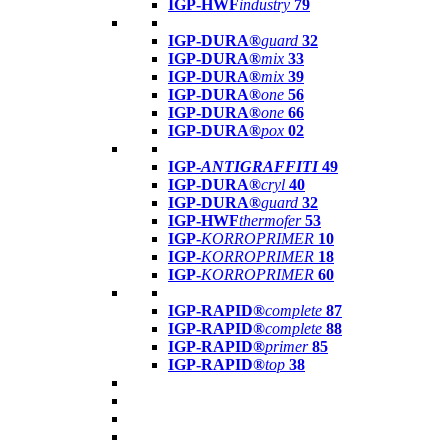
IGP-HWF
industry
79
IGP-DURA®
guard
32
IGP-DURA®
mix
33
IGP-DURA®
mix
39
IGP-DURA®
one
56
IGP-DURA®
one
66
IGP-DURA®
pox
02
IGP-
ANTIGRAFFITI
49
IGP-DURA®
cryl
40
IGP-DURA®
guard
32
IGP-HWF
thermofer
53
IGP-
KORROPRIMER
10
IGP-
KORROPRIMER
18
IGP-
KORROPRIMER
60
IGP-RAPID®
complete
87
IGP-RAPID®
complete
88
IGP-RAPID®
primer
85
IGP-RAPID®
top
38