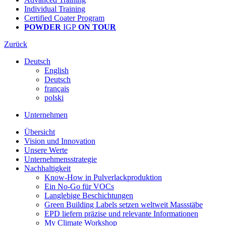
Individual Training
Certified Coater Program
POWDER
IGP
ON TOUR
Zurück
Deutsch
English
Deutsch
français
polski
Unternehmen
Übersicht
Vision und Innovation
Unsere Werte
Unternehmensstrategie
Nachhaltigkeit
Know-How in Pulverlackproduktion
Ein No-Go für VOCs
Langlebige Beschichtungen
Green Building Labels setzen weltweit Massstäbe
EPD liefern präzise und relevante Informationen
My Climate Workshop