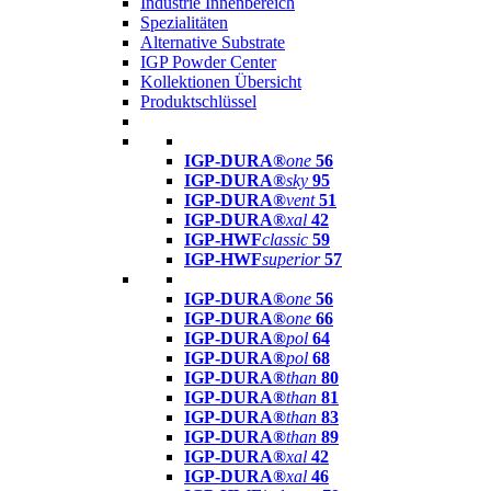
Industrie Innenbereich
Spezialitäten
Alternative Substrate
IGP Powder Center
Kollektionen Übersicht
Produktschlüssel
IGP-DURA®
one
56
IGP-DURA®
sky
95
IGP-DURA®
vent
51
IGP-DURA®
xal
42
IGP-HWF
classic
59
IGP-HWF
superior
57
IGP-DURA®
one
56
IGP-DURA®
one
66
IGP-DURA®
pol
64
IGP-DURA®
pol
68
IGP-DURA®
than
80
IGP-DURA®
than
81
IGP-DURA®
than
83
IGP-DURA®
than
89
IGP-DURA®
xal
42
IGP-DURA®
xal
46