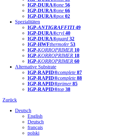
IGP-DURA®
one
56
IGP-DURA®
one
66
IGP-DURA®
pox
02
Spezialitäten
IGP-
ANTIGRAFFITI
49
IGP-DURA®
cryl
40
IGP-DURA®
guard
32
IGP-HWF
thermofer
53
IGP-
KORROPRIMER
10
IGP-
KORROPRIMER
18
IGP-
KORROPRIMER
60
Alternative Substrate
IGP-RAPID®
complete
87
IGP-RAPID®
complete
88
IGP-RAPID®
primer
85
IGP-RAPID®
top
38
Zurück
Deutsch
English
Deutsch
français
polski