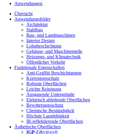
Anwendungen
Übersicht
Anwendungsfelder
Architektur
Stahlbau
Bau- und Landmaschinen
Interior Design
Lohnbeschichtung
Gehäuse- und Maschinenteile
Heizungs- und Klimatechnik
Öffentlicher Verkehr
Funktionale Eigenschaften
Anti-Graffiti Beschichtungen
Korrosionsschutz
Robuste Oberflächen
Leichte Reinigung
Ausgasende Untergründe
Elektrisch ableitende Oberflächen
Bewitterungsschutz
Chemische Beständigkeit
Höchste Langlebigkeit
IR-reflektierende Oberflächen
Ästhetische Oberflächen
IGP
-
Effectives®