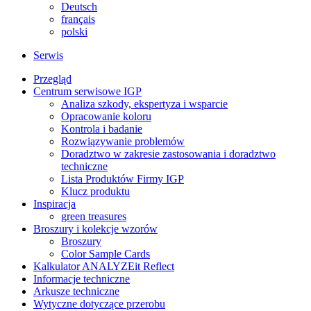
Deutsch
français
polski
Serwis
Przegląd
Centrum serwisowe IGP
Analiza szkody, ekspertyza i wsparcie
Opracowanie koloru
Kontrola i badanie
Rozwiązywanie problemów
Doradztwo w zakresie zastosowania i doradztwo
techniczne
Lista Produktów Firmy IGP
Klucz produktu
Inspiracja
green treasures
Broszury i kolekcje wzorów
Broszury
Color Sample Cards
Kalkulator ANALYZEit Reflect
Informacje techniczne
Arkusze techniczne
Wytyczne dotyczące przerobu