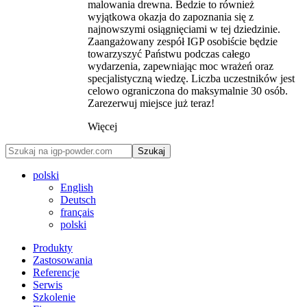
malowania drewna. Bedzie to również
wyjątkowa okazja do zapoznania się z
najnowszymi osiągnięciami w tej dziedzinie.
Zaangażowany zespół IGP osobiście będzie
towarzyszyć Państwu podczas całego
wydarzenia, zapewniając moc wrażeń oraz
specjalistyczną wiedzę. Liczba uczestników jest
celowo ograniczona do maksymalnie 30 osób.
Zarezerwuj miejsce już teraz!
Więcej
Szukaj
polski
English
Deutsch
français
polski
Produkty
Zastosowania
Referencje
Serwis
Szkolenie