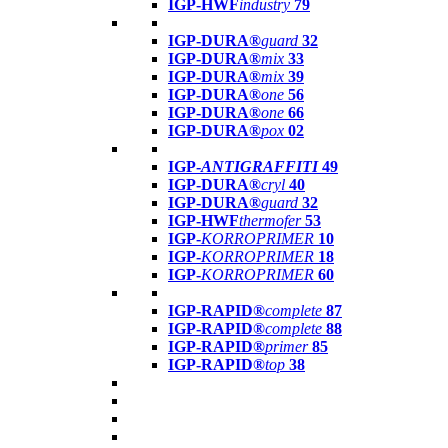
IGP-HWF
industry
79
IGP-DURA®
guard
32
IGP-DURA®
mix
33
IGP-DURA®
mix
39
IGP-DURA®
one
56
IGP-DURA®
one
66
IGP-DURA®
pox
02
IGP-
ANTIGRAFFITI
49
IGP-DURA®
cryl
40
IGP-DURA®
guard
32
IGP-HWF
thermofer
53
IGP-
KORROPRIMER
10
IGP-
KORROPRIMER
18
IGP-
KORROPRIMER
60
IGP-RAPID®
complete
87
IGP-RAPID®
complete
88
IGP-RAPID®
primer
85
IGP-RAPID®
top
38