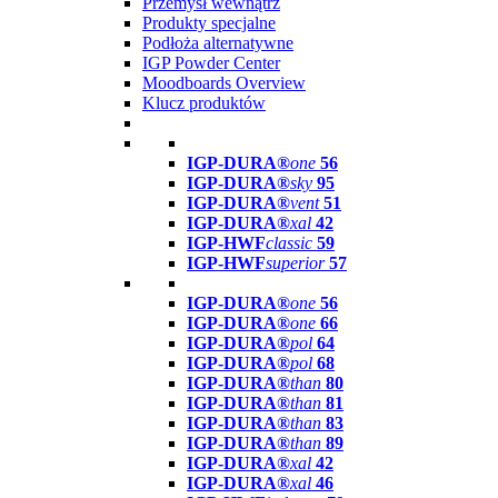
Przemysł wewnątrz
Produkty specjalne
Podłoża alternatywne
IGP Powder Center
Moodboards Overview
Klucz produktów
IGP-DURA®
one
56
IGP-DURA®
sky
95
IGP-DURA®
vent
51
IGP-DURA®
xal
42
IGP-HWF
classic
59
IGP-HWF
superior
57
IGP-DURA®
one
56
IGP-DURA®
one
66
IGP-DURA®
pol
64
IGP-DURA®
pol
68
IGP-DURA®
than
80
IGP-DURA®
than
81
IGP-DURA®
than
83
IGP-DURA®
than
89
IGP-DURA®
xal
42
IGP-DURA®
xal
46