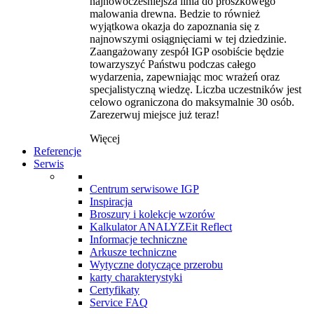
najnowocześniejsza linia do proszkowego
malowania drewna. Bedzie to również
wyjątkowa okazja do zapoznania się z
najnowszymi osiągnięciami w tej dziedzinie.
Zaangażowany zespół IGP osobiście będzie
towarzyszyć Państwu podczas całego
wydarzenia, zapewniając moc wrażeń oraz
specjalistyczną wiedzę. Liczba uczestników jest
celowo ograniczona do maksymalnie 30 osób.
Zarezerwuj miejsce już teraz!
Więcej
Referencje
Serwis
Centrum serwisowe IGP
Inspiracja
Broszury i kolekcje wzorów
Kalkulator ANALYZEit Reflect
Informacje techniczne
Arkusze techniczne
Wytyczne dotyczące przerobu
karty charakterystyki
Certyfikaty
Service FAQ