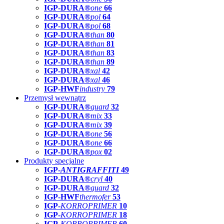
IGP-DURA®
one
66
IGP-DURA®
pol
64
IGP-DURA®
pol
68
IGP-DURA®
than
80
IGP-DURA®
than
81
IGP-DURA®
than
83
IGP-DURA®
than
89
IGP-DURA®
xal
42
IGP-DURA®
xal
46
IGP-HWF
industry
79
Przemysł wewnątrz
IGP-DURA®
guard
32
IGP-DURA®
mix
33
IGP-DURA®
mix
39
IGP-DURA®
one
56
IGP-DURA®
one
66
IGP-DURA®
pox
02
Produkty specjalne
IGP-
ANTIGRAFFITI
49
IGP-DURA®
cryl
40
IGP-DURA®
guard
32
IGP-HWF
thermofer
53
IGP-
KORROPRIMER
10
IGP-
KORROPRIMER
18
IGP-
KORROPRIMER
60