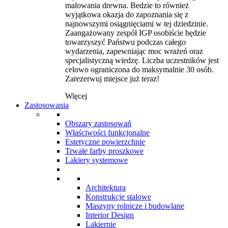
malowania drewna. Bedzie to również
wyjątkowa okazja do zapoznania się z
najnowszymi osiągnięciami w tej dziedzinie.
Zaangażowany zespół IGP osobiście będzie
towarzyszyć Państwu podczas całego
wydarzenia, zapewniając moc wrażeń oraz
specjalistyczną wiedzę. Liczba uczestników jest
celowo ograniczona do maksymalnie 30 osób.
Zarezerwuj miejsce już teraz!
Więcej
Zastosowania
Obszary zastosowań
Właściwości funkcjonalne
Estetyczne powierzchnie
Trwałe farby proszkowe
Lakiery systemowe
Architektura
Konstrukcje stalowe
Maszyny rolnicze i budowlane
Interior Design
Lakiernie