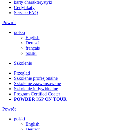
karty charakterystyki
Certyfikaty
Service FAQ
Powrót
polski
English
Deutsch
français
polski
Szkolenie
Przegląd
Szkolenie profesjonalne
Szkolenie zaawansowane
Szkolenie indywidualne
Program Certified Coater
POWDER
IGP
ON TOUR
Powrót
polski
English
Deutsch