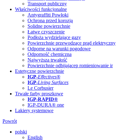
Transport publiczny
Właściwości funkcjonalne
Antygraffiti Powłoki
Ochrona przed korozją
Solidne powierzchnie
Łatwe czyszczenie
Podłoża wydzielające gazy
Powierzchnie przewodzące prąd elektryczny
Odporne na warunki pogodowe
Odporność chemiczna
Najwyższa trwałość
Powierzchnie odbijajacep romieniowanie ir
Estetyczne powierzchnie
IGP
-
Effectives®
IGP-
Living Surfaces
Le Corbusier
Trwałe farby proszkowe
IGP-RAPID®
IGP-DURA® one
Lakiery systemowe
Powrót
polski
English