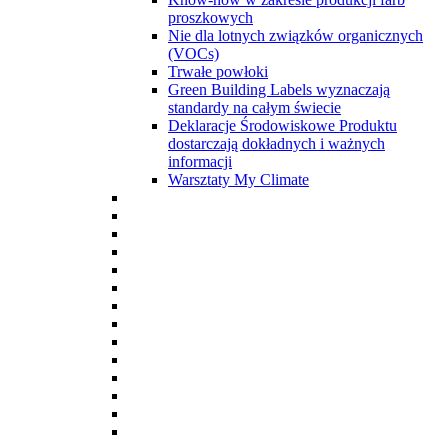
proszkowych
Nie dla lotnych związków organicznych
(VOCs)
Trwałe powłoki
Green Building Labels wyznaczają
standardy na całym świecie
Deklaracje Środowiskowe Produktu
dostarczają dokładnych i ważnych
informacji
Warsztaty My Climate