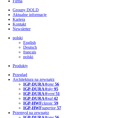
Firma
Groupy DOLD
Aktualne informacje
Kariera
Kontakt
Newsletter
polski
English
Deutsch
français
polski
Produkty
Przegląd
Architektura na zewnątrz
IGP-DURA®
one
56
IGP-DURA®
sky
95
IGP-DURA®
vent
51
IGP-DURA®
xal
42
IGP-HWF
classic
59
IGP-HWF
superior
57
Przemysł na zewnątrz
IGP-DURA®
one
56