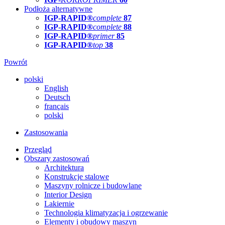
Podłoża alternatywne
IGP-RAPID®
complete
87
IGP-RAPID®
complete
88
IGP-RAPID®
primer
85
IGP-RAPID®
top
38
Powrót
polski
English
Deutsch
français
polski
Zastosowania
Przegląd
Obszary zastosowań
Architektura
Konstrukcje stalowe
Maszyny rolnicze i budowlane
Interior Design
Lakiernie
Technologia klimatyzacja i ogrzewanie
Elementy i obudowy maszyn