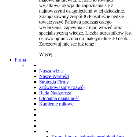
wyjątkowa okazja do zapoznania się z
najnowszymi osiągnięciami w tej dziedzinie.
Zaangażowany zespół IGP osobiście będzie
towarzyszyć Państwu podczas całego
wydarzenia, zapewniając moc wrażeń oraz
specjalistyczną wiedzę. Liczba uczestników jest
celowo ograniczona do maksymalnie 30 osób.
Zarezerwuj miejsce już teraz!
Więcej
Firma
Nasza wizja
Nasze Wartości
Strategia Firmy
Zrównoważony rozwój
Rada Nadzorcza
Globalna działalność
Kamienie milowe
Know-how w zakresie produkcji farb