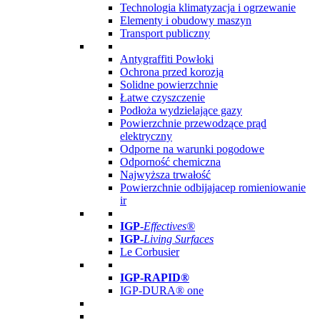
Technologia klimatyzacja i ogrzewanie
Elementy i obudowy maszyn
Transport publiczny
Antygraffiti Powłoki
Ochrona przed korozją
Solidne powierzchnie
Łatwe czyszczenie
Podłoża wydzielające gazy
Powierzchnie przewodzące prąd
elektryczny
Odporne na warunki pogodowe
Odporność chemiczna
Najwyższa trwałość
Powierzchnie odbijajacep romieniowanie
ir
IGP
-
Effectives®
IGP-
Living Surfaces
Le Corbusier
IGP-RAPID®
IGP-DURA® one