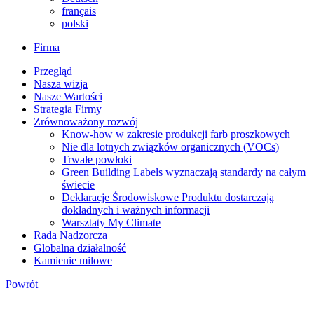
français
polski
Firma
Przegląd
Nasza wizja
Nasze Wartości
Strategia Firmy
Zrównoważony rozwój
Know-how w zakresie produkcji farb proszkowych
Nie dla lotnych związków organicznych (VOCs)
Trwałe powłoki
Green Building Labels wyznaczają standardy na całym
świecie
Deklaracje Środowiskowe Produktu dostarczają
dokładnych i ważnych informacji
Warsztaty My Climate
Rada Nadzorcza
Globalna działalność
Kamienie milowe
Powrót