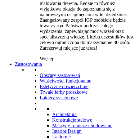
malowania drewna. Bedzie to również
wyjątkowa okazja do zapoznania się z
najnowszymi osiągnięciami w tej dziedzinie.
Zaangażowany zespół IGP osobiście będzie
towarzyszyć Państwu podczas całego
wydarzenia, zapewniając moc wrażeń oraz
specjalistyczną wiedzę. Liczba uczestników jest
celowo ograniczona do maksymalnie 30 osób.
Zarezerwuj miejsce już teraz!
Więcej
Zastosowania
Obszary zastosowań
Właściwości funkcjonalne
Estetyczne powierzchnie
Trwałe farby proszkowe
Lakiery systemowe
Architektura
Konstrukcje stalowe
Maszyny rolnicze i budowlane
Interior Design
Lakiernie