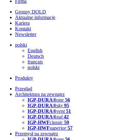
Firma
Groupy DOLD
Aktualne informacje
Kariera
Kontakt
Newsletter
polski
English
Deutsch
français
polski
Produkty
Przegląd
Architektura na zewnątrz
IGP-DURA®
one
56
IGP-DURA®
sky
95
IGP-DURA®
vent
51
IGP-DURA®
xal
42
IGP-HWF
classic
59
IGP-HWF
superior
57
Przemysł na zewnątrz
IGP-DURA®
one
56