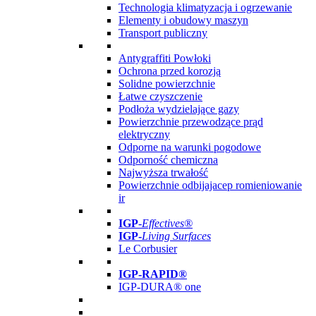
Technologia klimatyzacja i ogrzewanie
Elementy i obudowy maszyn
Transport publiczny
Antygraffiti Powłoki
Ochrona przed korozją
Solidne powierzchnie
Łatwe czyszczenie
Podłoża wydzielające gazy
Powierzchnie przewodzące prąd
elektryczny
Odporne na warunki pogodowe
Odporność chemiczna
Najwyższa trwałość
Powierzchnie odbijajacep romieniowanie
ir
IGP
-
Effectives®
IGP-
Living Surfaces
Le Corbusier
IGP-RAPID®
IGP-DURA® one