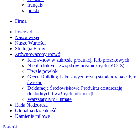
français
polski
Firma
Przegląd
Nasza wizja
Nasze Wartości
Strategia Firmy
Zrównoważony rozwój
Know-how w zakresie produkcji farb proszkowych
Nie dla lotnych związków organicznych (VOCs)
Trwałe powłoki
Green Building Labels wyznaczają standardy na całym
świecie
Deklaracje Środowiskowe Produktu dostarczają
dokładnych i ważnych informacji
Warsztaty My Climate
Rada Nadzorcza
Globalna działalność
Kamienie milowe
Powrót