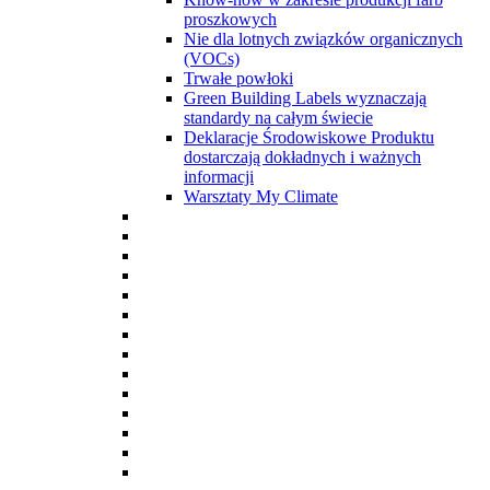
proszkowych
Nie dla lotnych związków organicznych
(VOCs)
Trwałe powłoki
Green Building Labels wyznaczają
standardy na całym świecie
Deklaracje Środowiskowe Produktu
dostarczają dokładnych i ważnych
informacji
Warsztaty My Climate