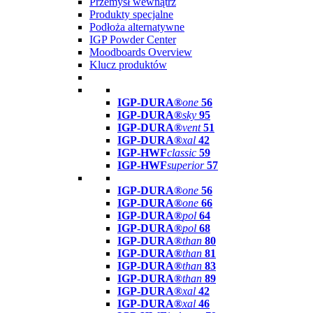
Przemysł wewnątrz
Produkty specjalne
Podłoża alternatywne
IGP Powder Center
Moodboards Overview
Klucz produktów
IGP-DURA®
one
56
IGP-DURA®
sky
95
IGP-DURA®
vent
51
IGP-DURA®
xal
42
IGP-HWF
classic
59
IGP-HWF
superior
57
IGP-DURA®
one
56
IGP-DURA®
one
66
IGP-DURA®
pol
64
IGP-DURA®
pol
68
IGP-DURA®
than
80
IGP-DURA®
than
81
IGP-DURA®
than
83
IGP-DURA®
than
89
IGP-DURA®
xal
42
IGP-DURA®
xal
46