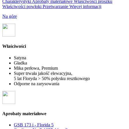
Charakterystyki
Aprobaty materiałowe
Właściwości proszku
Właściwości powłoki
Przetwarzanie
Więcej informacji
Na górę
Właściwości
Satyna
Gładka
Mika perłowa, Premium
Super trwała jakość elewacyjna,
5 lat Floryda > 50% połysku resztkowego
Odporne na zarysowania
Aprobaty materiałowe
GSB 173 i - Florida 5