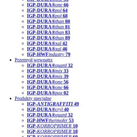
IGP-DURA®
one
66
IGP-DURA®
pol
64
IGP-DURA®
pol
68
IGP-DURA®
than
80
IGP-DURA®
than
81
IGP-DURA®
than
83
IGP-DURA®
than
89
IGP-DURA®
xal
42
IGP-DURA®
xal
46
IGP-HWF
industry
79
Przemysł wewnątrz
IGP-DURA®
guard
32
IGP-DURA®
mix
33
IGP-DURA®
mix
39
IGP-DURA®
one
56
IGP-DURA®
one
66
IGP-DURA®
pox
02
Produkty specjalne
IGP-
ANTIGRAFFITI
49
IGP-DURA®
cryl
40
IGP-DURA®
guard
32
IGP-HWF
thermofer
53
IGP-
KORROPRIMER
10
IGP-
KORROPRIMER
18
IGP-
KORROPRIMER
60