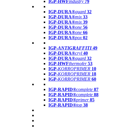
IGP-HWF
industry
79
IGP-DURA®
guard
32
IGP-DURA®
mix
33
IGP-DURA®
mix
39
IGP-DURA®
one
56
IGP-DURA®
one
66
IGP-DURA®
pox
02
IGP-
ANTIGRAFFITI
49
IGP-DURA®
cryl
40
IGP-DURA®
guard
32
IGP-HWF
thermofer
53
IGP-
KORROPRIMER
10
IGP-
KORROPRIMER
18
IGP-
KORROPRIMER
60
IGP-RAPID®
complete
87
IGP-RAPID®
complete
88
IGP-RAPID®
primer
85
IGP-RAPID®
top
38