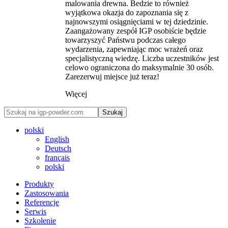
malowania drewna. Bedzie to również
wyjątkowa okazja do zapoznania się z
najnowszymi osiągnięciami w tej dziedzinie.
Zaangażowany zespół IGP osobiście będzie
towarzyszyć Państwu podczas całego
wydarzenia, zapewniając moc wrażeń oraz
specjalistyczną wiedzę. Liczba uczestników jest
celowo ograniczona do maksymalnie 30 osób.
Zarezerwuj miejsce już teraz!
Więcej
Szukaj
polski
English
Deutsch
français
polski
Produkty
Zastosowania
Referencje
Serwis
Szkolenie