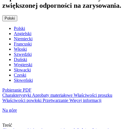
zwiększonej odporności na zarysowania.
Polski
Polski
Angielski
Niemiecki
Francuski
Włoski
Szwedzki
Duński
Węgierski
Słowacki
Czeski
Słoweński
Pobieranie PDF
Charakterystyki
Aprobaty materiałowe
Właściwości proszku
Właściwości powłoki
Przetwarzanie
Więcej informacji
Na górę
Treść