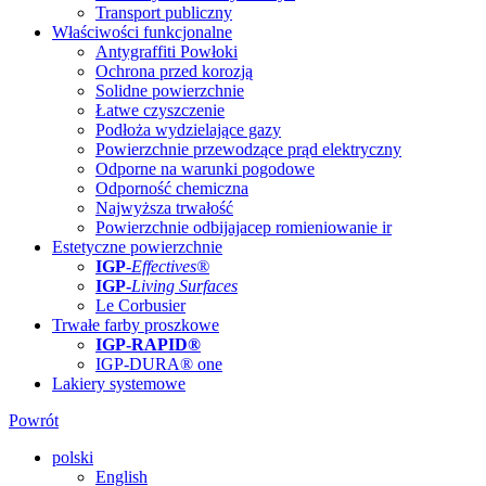
Transport publiczny
Właściwości funkcjonalne
Antygraffiti Powłoki
Ochrona przed korozją
Solidne powierzchnie
Łatwe czyszczenie
Podłoża wydzielające gazy
Powierzchnie przewodzące prąd elektryczny
Odporne na warunki pogodowe
Odporność chemiczna
Najwyższa trwałość
Powierzchnie odbijajacep romieniowanie ir
Estetyczne powierzchnie
IGP
-
Effectives®
IGP-
Living Surfaces
Le Corbusier
Trwałe farby proszkowe
IGP-RAPID®
IGP-DURA® one
Lakiery systemowe
Powrót
polski
English