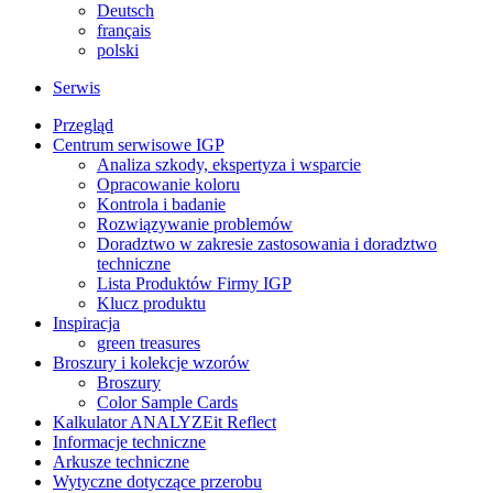
Deutsch
français
polski
Serwis
Przegląd
Centrum serwisowe IGP
Analiza szkody, ekspertyza i wsparcie
Opracowanie koloru
Kontrola i badanie
Rozwiązywanie problemów
Doradztwo w zakresie zastosowania i doradztwo
techniczne
Lista Produktów Firmy IGP
Klucz produktu
Inspiracja
green treasures
Broszury i kolekcje wzorów
Broszury
Color Sample Cards
Kalkulator ANALYZEit Reflect
Informacje techniczne
Arkusze techniczne
Wytyczne dotyczące przerobu