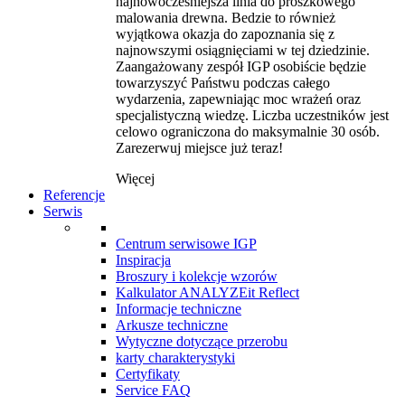
najnowocześniejsza linia do proszkowego
malowania drewna. Bedzie to również
wyjątkowa okazja do zapoznania się z
najnowszymi osiągnięciami w tej dziedzinie.
Zaangażowany zespół IGP osobiście będzie
towarzyszyć Państwu podczas całego
wydarzenia, zapewniając moc wrażeń oraz
specjalistyczną wiedzę. Liczba uczestników jest
celowo ograniczona do maksymalnie 30 osób.
Zarezerwuj miejsce już teraz!
Więcej
Referencje
Serwis
Centrum serwisowe IGP
Inspiracja
Broszury i kolekcje wzorów
Kalkulator ANALYZEit Reflect
Informacje techniczne
Arkusze techniczne
Wytyczne dotyczące przerobu
karty charakterystyki
Certyfikaty
Service FAQ