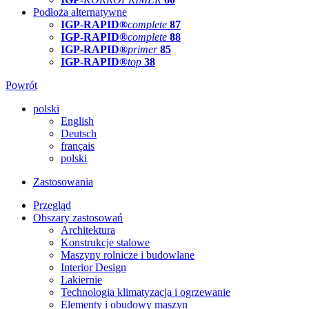
Podłoża alternatywne
IGP-RAPID®
complete
87
IGP-RAPID®
complete
88
IGP-RAPID®
primer
85
IGP-RAPID®
top
38
Powrót
polski
English
Deutsch
français
polski
Zastosowania
Przegląd
Obszary zastosowań
Architektura
Konstrukcje stalowe
Maszyny rolnicze i budowlane
Interior Design
Lakiernie
Technologia klimatyzacja i ogrzewanie
Elementy i obudowy maszyn