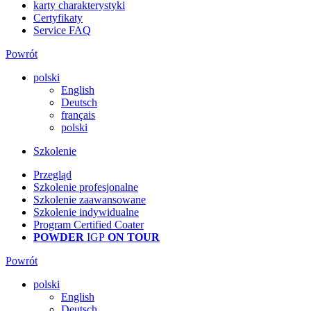
karty charakterystyki
Certyfikaty
Service FAQ
Powrót
polski
English
Deutsch
français
polski
Szkolenie
Przegląd
Szkolenie profesjonalne
Szkolenie zaawansowane
Szkolenie indywidualne
Program Certified Coater
POWDER
IGP
ON TOUR
Powrót
polski
English
Deutsch