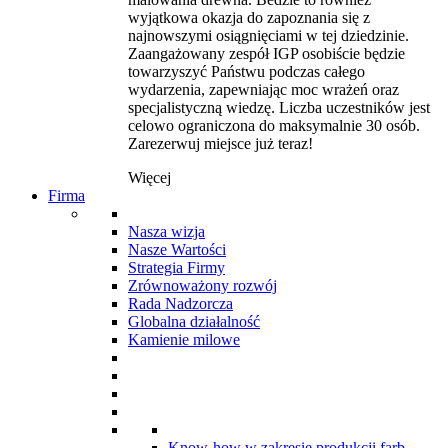
wyjątkowa okazja do zapoznania się z
najnowszymi osiągnięciami w tej dziedzinie.
Zaangażowany zespół IGP osobiście będzie
towarzyszyć Państwu podczas całego
wydarzenia, zapewniając moc wrażeń oraz
specjalistyczną wiedzę. Liczba uczestników jest
celowo ograniczona do maksymalnie 30 osób.
Zarezerwuj miejsce już teraz!
Więcej
Firma
Nasza wizja
Nasze Wartości
Strategia Firmy
Zrównoważony rozwój
Rada Nadzorcza
Globalna działalność
Kamienie milowe
Know-how w zakresie produkcji farb