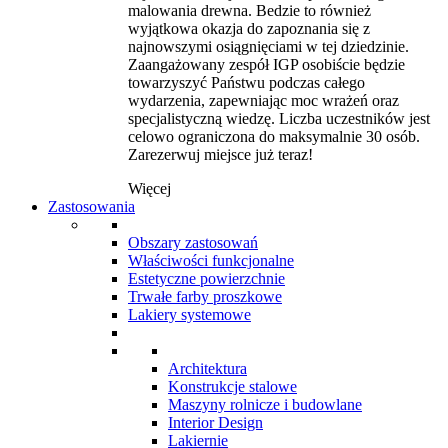
malowania drewna. Bedzie to również
wyjątkowa okazja do zapoznania się z
najnowszymi osiągnięciami w tej dziedzinie.
Zaangażowany zespół IGP osobiście będzie
towarzyszyć Państwu podczas całego
wydarzenia, zapewniając moc wrażeń oraz
specjalistyczną wiedzę. Liczba uczestników jest
celowo ograniczona do maksymalnie 30 osób.
Zarezerwuj miejsce już teraz!
Więcej
Zastosowania
Obszary zastosowań
Właściwości funkcjonalne
Estetyczne powierzchnie
Trwałe farby proszkowe
Lakiery systemowe
Architektura
Konstrukcje stalowe
Maszyny rolnicze i budowlane
Interior Design
Lakiernie