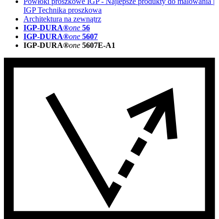
Powłoki proszkowe IGP - Najlepsze produkty do malowania |
IGP Technika proszkowa
Architektura na zewnątrz
IGP-DURA®
one
56
IGP-DURA®
one
5607
IGP-DURA®
one
5607E-A1