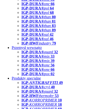
IGP-DURA®
one
66
IGP-DURA®
pol
64
IGP-DURA®
pol
68
IGP-DURA®
than
80
IGP-DURA®
than
81
IGP-DURA®
than
83
IGP-DURA®
than
89
IGP-DURA®
xal
42
IGP-DURA®
xal
46
IGP-HWF
industry
79
Przemysł wewnątrz
IGP-DURA®
guard
32
IGP-DURA®
mix
33
IGP-DURA®
mix
39
IGP-DURA®
one
56
IGP-DURA®
one
66
IGP-DURA®
pox
02
Produkty specjalne
IGP-
ANTIGRAFFITI
49
IGP-DURA®
cryl
40
IGP-DURA®
guard
32
IGP-HWF
thermofer
53
IGP-
KORROPRIMER
10
IGP-
KORROPRIMER
18
IGP-
KORROPRIMER
60