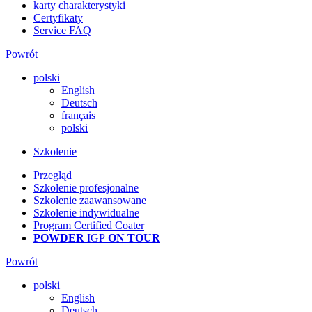
karty charakterystyki
Certyfikaty
Service FAQ
Powrót
polski
English
Deutsch
français
polski
Szkolenie
Przegląd
Szkolenie profesjonalne
Szkolenie zaawansowane
Szkolenie indywidualne
Program Certified Coater
POWDER
IGP
ON TOUR
Powrót
polski
English
Deutsch