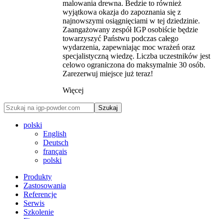
malowania drewna. Bedzie to również
wyjątkowa okazja do zapoznania się z
najnowszymi osiągnięciami w tej dziedzinie.
Zaangażowany zespół IGP osobiście będzie
towarzyszyć Państwu podczas całego
wydarzenia, zapewniając moc wrażeń oraz
specjalistyczną wiedzę. Liczba uczestników jest
celowo ograniczona do maksymalnie 30 osób.
Zarezerwuj miejsce już teraz!
Więcej
Szukaj
polski
English
Deutsch
français
polski
Produkty
Zastosowania
Referencje
Serwis
Szkolenie