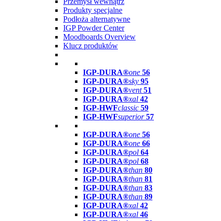
Przemysł wewnątrz
Produkty specjalne
Podłoża alternatywne
IGP Powder Center
Moodboards Overview
Klucz produktów
IGP-DURA®
one
56
IGP-DURA®
sky
95
IGP-DURA®
vent
51
IGP-DURA®
xal
42
IGP-HWF
classic
59
IGP-HWF
superior
57
IGP-DURA®
one
56
IGP-DURA®
one
66
IGP-DURA®
pol
64
IGP-DURA®
pol
68
IGP-DURA®
than
80
IGP-DURA®
than
81
IGP-DURA®
than
83
IGP-DURA®
than
89
IGP-DURA®
xal
42
IGP-DURA®
xal
46