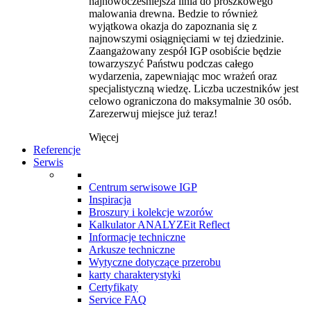
najnowocześniejsza linia do proszkowego
malowania drewna. Bedzie to również
wyjątkowa okazja do zapoznania się z
najnowszymi osiągnięciami w tej dziedzinie.
Zaangażowany zespół IGP osobiście będzie
towarzyszyć Państwu podczas całego
wydarzenia, zapewniając moc wrażeń oraz
specjalistyczną wiedzę. Liczba uczestników jest
celowo ograniczona do maksymalnie 30 osób.
Zarezerwuj miejsce już teraz!
Więcej
Referencje
Serwis
Centrum serwisowe IGP
Inspiracja
Broszury i kolekcje wzorów
Kalkulator ANALYZEit Reflect
Informacje techniczne
Arkusze techniczne
Wytyczne dotyczące przerobu
karty charakterystyki
Certyfikaty
Service FAQ