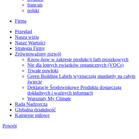
français
polski
Firma
Przegląd
Nasza wizja
Nasze Wartości
Strategia Firmy
Zrównoważony rozwój
Know-how w zakresie produkcji farb proszkowych
Nie dla lotnych związków organicznych (VOCs)
Trwałe powłoki
Green Building Labels wyznaczają standardy na całym
świecie
Deklaracje Środowiskowe Produktu dostarczają
dokładnych i ważnych informacji
Warsztaty My Climate
Rada Nadzorcza
Globalna działalność
Kamienie milowe
Powrót