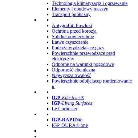
Technologia klimatyzacja i ogrzewanie
Elementy i obudowy maszyn
Transport publiczny
Antygraffiti Powłoki
Ochrona przed korozją
Solidne powierzchnie
Łatwe czyszczenie
Podłoża wydzielające gazy
Powierzchnie przewodzące prąd
elektryczny
Odporne na warunki pogodowe
Odporność chemiczna
Najwyższa trwałość
Powierzchnie odbijajacep romieniowanie
ir
IGP
-
Effectives®
IGP-
Living Surfaces
Le Corbusier
IGP-RAPID®
IGP-DURA® one