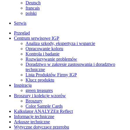
Deutsch
français
polski
Serwis
Przegląd
Centrum serwisowe IGP
Analiza szkody, ekspertyza i wsparcie
Opracowanie koloru
Kontrola i badanie
Rozwiązywanie problemów
Doradztwo w zakresie zastosowania i doradztwo
techniczne
Lista Produktów Firmy IGP
Klucz produktu
Inspiracja
green treasures
Broszury i kolekcje wzorów
Broszury
Color Sample Cards
Kalkulator ANALYZEit Reflect
Informacje techniczne
Arkusze techniczne
Wytyczne dotyczące przerobu