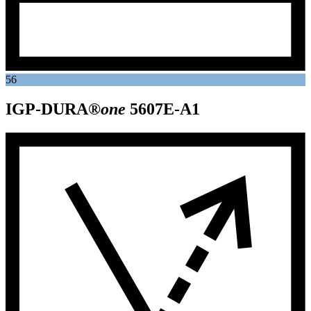
56
IGP-DURA®
one
5607E-A1