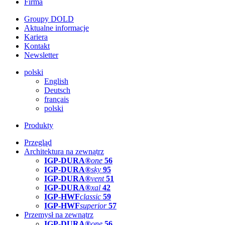
Firma
Groupy DOLD
Aktualne informacje
Kariera
Kontakt
Newsletter
polski
English
Deutsch
français
polski
Produkty
Przegląd
Architektura na zewnątrz
IGP-DURA®
one
56
IGP-DURA®
sky
95
IGP-DURA®
vent
51
IGP-DURA®
xal
42
IGP-HWF
classic
59
IGP-HWF
superior
57
Przemysł na zewnątrz
IGP-DURA®
one
56