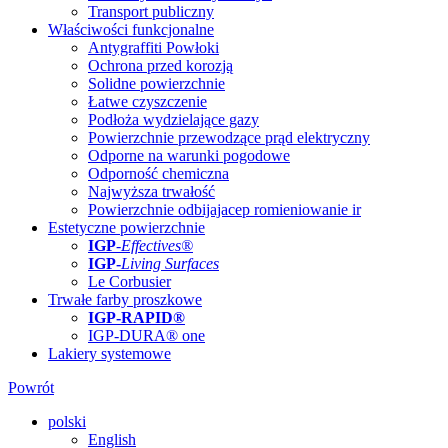
Transport publiczny
Właściwości funkcjonalne
Antygraffiti Powłoki
Ochrona przed korozją
Solidne powierzchnie
Łatwe czyszczenie
Podłoża wydzielające gazy
Powierzchnie przewodzące prąd elektryczny
Odporne na warunki pogodowe
Odporność chemiczna
Najwyższa trwałość
Powierzchnie odbijajacep romieniowanie ir
Estetyczne powierzchnie
IGP
-
Effectives®
IGP-
Living Surfaces
Le Corbusier
Trwałe farby proszkowe
IGP-RAPID®
IGP-DURA® one
Lakiery systemowe
Powrót
polski
English