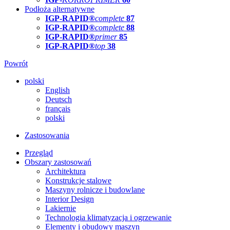
Podłoża alternatywne
IGP-RAPID®
complete
87
IGP-RAPID®
complete
88
IGP-RAPID®
primer
85
IGP-RAPID®
top
38
Powrót
polski
English
Deutsch
français
polski
Zastosowania
Przegląd
Obszary zastosowań
Architektura
Konstrukcje stalowe
Maszyny rolnicze i budowlane
Interior Design
Lakiernie
Technologia klimatyzacja i ogrzewanie
Elementy i obudowy maszyn