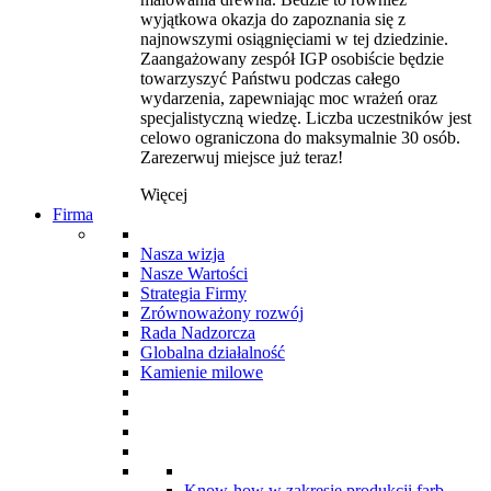
wyjątkowa okazja do zapoznania się z
najnowszymi osiągnięciami w tej dziedzinie.
Zaangażowany zespół IGP osobiście będzie
towarzyszyć Państwu podczas całego
wydarzenia, zapewniając moc wrażeń oraz
specjalistyczną wiedzę. Liczba uczestników jest
celowo ograniczona do maksymalnie 30 osób.
Zarezerwuj miejsce już teraz!
Więcej
Firma
Nasza wizja
Nasze Wartości
Strategia Firmy
Zrównoważony rozwój
Rada Nadzorcza
Globalna działalność
Kamienie milowe
Know-how w zakresie produkcji farb