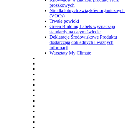
proszkowych
Nie dla lotnych związków organicznych
(VOCs)
Trwałe powłoki
Green Building Labels wyznaczają
standardy na całym świecie
Deklaracje Środowiskowe Produktu
dostarczają dokładnych i ważnych
informacji
Warsztaty My Climate