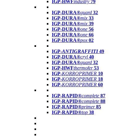
IGP-HWF
industry
79
IGP-DURA®
guard
32
IGP-DURA®
mix
33
IGP-DURA®
mix
39
IGP-DURA®
one
56
IGP-DURA®
one
66
IGP-DURA®
pox
02
IGP-
ANTIGRAFFITI
49
IGP-DURA®
cryl
40
IGP-DURA®
guard
32
IGP-HWF
thermofer
53
IGP-
KORROPRIMER
10
IGP-
KORROPRIMER
18
IGP-
KORROPRIMER
60
IGP-RAPID®
complete
87
IGP-RAPID®
complete
88
IGP-RAPID®
primer
85
IGP-RAPID®
top
38