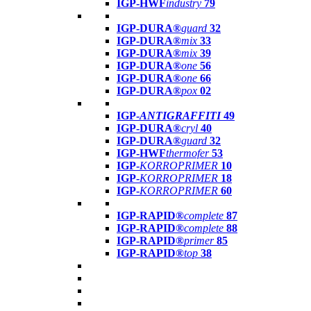
IGP-HWF
industry
79
IGP-DURA®
guard
32
IGP-DURA®
mix
33
IGP-DURA®
mix
39
IGP-DURA®
one
56
IGP-DURA®
one
66
IGP-DURA®
pox
02
IGP-
ANTIGRAFFITI
49
IGP-DURA®
cryl
40
IGP-DURA®
guard
32
IGP-HWF
thermofer
53
IGP-
KORROPRIMER
10
IGP-
KORROPRIMER
18
IGP-
KORROPRIMER
60
IGP-RAPID®
complete
87
IGP-RAPID®
complete
88
IGP-RAPID®
primer
85
IGP-RAPID®
top
38