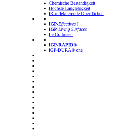
Chemische Beständigkeit
Höchste Langlebigkeit
IR-reflektierende Oberflächen
IGP
-
Effectives®
IGP-
Living Surfaces
Le Corbusier
IGP-RAPID®
IGP-DURA® one