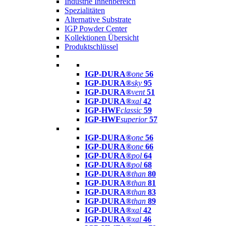
Industrie Innenbereich
Spezialitäten
Alternative Substrate
IGP Powder Center
Kollektionen Übersicht
Produktschlüssel
IGP-DURA®
one
56
IGP-DURA®
sky
95
IGP-DURA®
vent
51
IGP-DURA®
xal
42
IGP-HWF
classic
59
IGP-HWF
superior
57
IGP-DURA®
one
56
IGP-DURA®
one
66
IGP-DURA®
pol
64
IGP-DURA®
pol
68
IGP-DURA®
than
80
IGP-DURA®
than
81
IGP-DURA®
than
83
IGP-DURA®
than
89
IGP-DURA®
xal
42
IGP-DURA®
xal
46