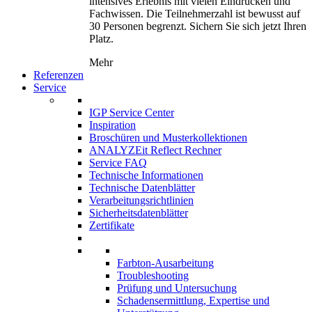
intensives Erlebnis mit vielen Eindrücken und
Fachwissen. Die Teilnehmerzahl ist bewusst auf
30 Personen begrenzt. Sichern Sie sich jetzt Ihren
Platz.
Mehr
Referenzen
Service
IGP Service Center
Inspiration
Broschüren und Musterkollektionen
ANALYZEit Reflect Rechner
Service FAQ
Technische Informationen
Technische Datenblätter
Verarbeitungsrichtlinien
Sicherheitsdatenblätter
Zertifikate
Farbton-Ausarbeitung
Troubleshooting
Prüfung und Untersuchung
Schadensermittlung, Expertise und