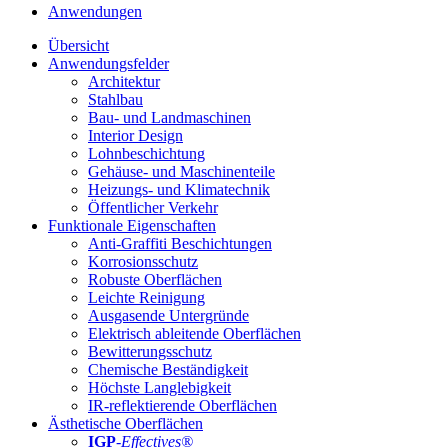
Anwendungen
Übersicht
Anwendungsfelder
Architektur
Stahlbau
Bau- und Landmaschinen
Interior Design
Lohnbeschichtung
Gehäuse- und Maschinenteile
Heizungs- und Klimatechnik
Öffentlicher Verkehr
Funktionale Eigenschaften
Anti-Graffiti Beschichtungen
Korrosionsschutz
Robuste Oberflächen
Leichte Reinigung
Ausgasende Untergründe
Elektrisch ableitende Oberflächen
Bewitterungsschutz
Chemische Beständigkeit
Höchste Langlebigkeit
IR-reflektierende Oberflächen
Ästhetische Oberflächen
IGP
-
Effectives®