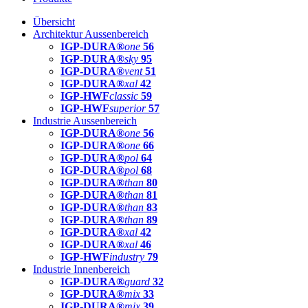
Übersicht
Architektur Aussenbereich
IGP-DURA®
one
56
IGP-DURA®
sky
95
IGP-DURA®
vent
51
IGP-DURA®
xal
42
IGP-HWF
classic
59
IGP-HWF
superior
57
Industrie Aussenbereich
IGP-DURA®
one
56
IGP-DURA®
one
66
IGP-DURA®
pol
64
IGP-DURA®
pol
68
IGP-DURA®
than
80
IGP-DURA®
than
81
IGP-DURA®
than
83
IGP-DURA®
than
89
IGP-DURA®
xal
42
IGP-DURA®
xal
46
IGP-HWF
industry
79
Industrie Innenbereich
IGP-DURA®
guard
32
IGP-DURA®
mix
33
IGP-DURA®
mix
39