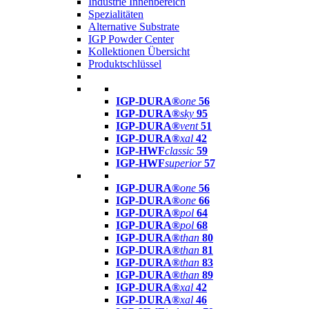
Industrie Innenbereich
Spezialitäten
Alternative Substrate
IGP Powder Center
Kollektionen Übersicht
Produktschlüssel
IGP-DURA®
one
56
IGP-DURA®
sky
95
IGP-DURA®
vent
51
IGP-DURA®
xal
42
IGP-HWF
classic
59
IGP-HWF
superior
57
IGP-DURA®
one
56
IGP-DURA®
one
66
IGP-DURA®
pol
64
IGP-DURA®
pol
68
IGP-DURA®
than
80
IGP-DURA®
than
81
IGP-DURA®
than
83
IGP-DURA®
than
89
IGP-DURA®
xal
42
IGP-DURA®
xal
46