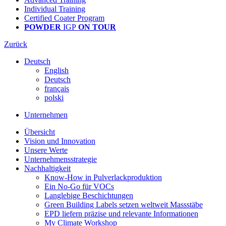
Individual Training
Certified Coater Program
POWDER
IGP
ON TOUR
Zurück
Deutsch
English
Deutsch
français
polski
Unternehmen
Übersicht
Vision und Innovation
Unsere Werte
Unternehmensstrategie
Nachhaltigkeit
Know-How in Pulverlackproduktion
Ein No-Go für VOCs
Langlebige Beschichtungen
Green Building Labels setzen weltweit Massstäbe
EPD liefern präzise und relevante Informationen
My Climate Workshop