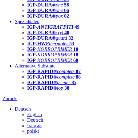
IGP-DURA®
one
56
IGP-DURA®
one
66
IGP-DURA®
pox
02
Spezialitäten
IGP-
ANTIGRAFFITI
49
IGP-DURA®
cryl
40
IGP-DURA®
guard
32
IGP-HWF
thermofer
53
IGP-
KORROPRIMER
10
IGP-
KORROPRIMER
18
IGP-
KORROPRIMER
60
Alternative Substrate
IGP-RAPID®
complete
87
IGP-RAPID®
complete
88
IGP-RAPID®
primer
85
IGP-RAPID®
top
38
Zurück
Deutsch
English
Deutsch
français
polski