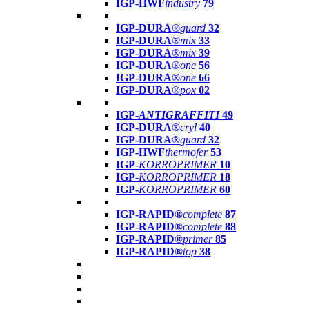
IGP-HWF
industry
79
IGP-DURA®
guard
32
IGP-DURA®
mix
33
IGP-DURA®
mix
39
IGP-DURA®
one
56
IGP-DURA®
one
66
IGP-DURA®
pox
02
IGP-
ANTIGRAFFITI
49
IGP-DURA®
cryl
40
IGP-DURA®
guard
32
IGP-HWF
thermofer
53
IGP-
KORROPRIMER
10
IGP-
KORROPRIMER
18
IGP-
KORROPRIMER
60
IGP-RAPID®
complete
87
IGP-RAPID®
complete
88
IGP-RAPID®
primer
85
IGP-RAPID®
top
38