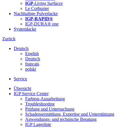
IGP-
Living Surfaces
Le Corbusier
Nachhaltige Pulverlacke
IGP-RAPID®
IGP-DURA® one
Systemlacke
Zurück
Deutsch
English
Deutsch
français
polski
Service
Übersicht
IGP Service Center
Farbton-Ausarbeitung
Troubleshooting
Prüfung und Untersuchung
Schadensermittlung, Expertise und Unterstützung
Anwendungs- und technische Beratung
IGP Lagerliste