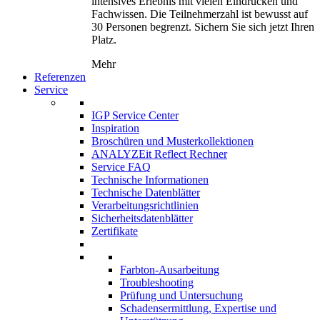
intensives Erlebnis mit vielen Eindrücken und
Fachwissen. Die Teilnehmerzahl ist bewusst auf
30 Personen begrenzt. Sichern Sie sich jetzt Ihren
Platz.
Mehr
Referenzen
Service
IGP Service Center
Inspiration
Broschüren und Musterkollektionen
ANALYZEit Reflect Rechner
Service FAQ
Technische Informationen
Technische Datenblätter
Verarbeitungsrichtlinien
Sicherheitsdatenblätter
Zertifikate
Farbton-Ausarbeitung
Troubleshooting
Prüfung und Untersuchung
Schadensermittlung, Expertise und