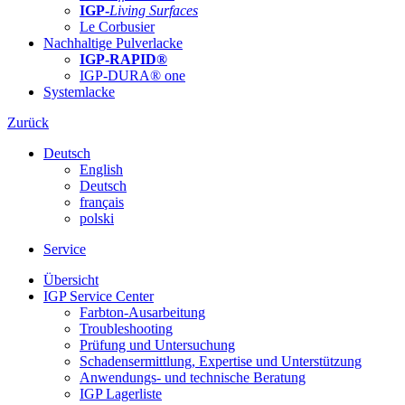
IGP-
Living Surfaces
Le Corbusier
Nachhaltige Pulverlacke
IGP-RAPID®
IGP-DURA® one
Systemlacke
Zurück
Deutsch
English
Deutsch
français
polski
Service
Übersicht
IGP Service Center
Farbton-Ausarbeitung
Troubleshooting
Prüfung und Untersuchung
Schadensermittlung, Expertise und Unterstützung
Anwendungs- und technische Beratung
IGP Lagerliste