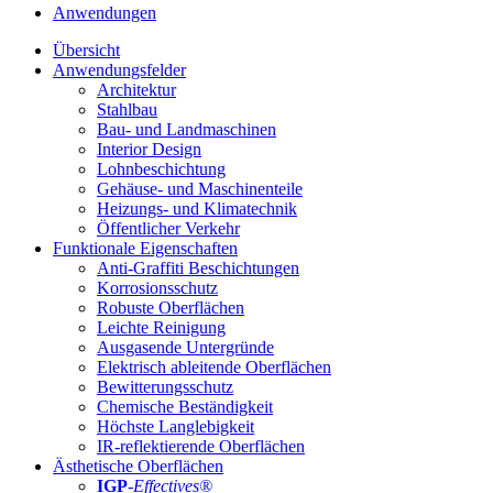
Anwendungen
Übersicht
Anwendungsfelder
Architektur
Stahlbau
Bau- und Landmaschinen
Interior Design
Lohnbeschichtung
Gehäuse- und Maschinenteile
Heizungs- und Klimatechnik
Öffentlicher Verkehr
Funktionale Eigenschaften
Anti-Graffiti Beschichtungen
Korrosionsschutz
Robuste Oberflächen
Leichte Reinigung
Ausgasende Untergründe
Elektrisch ableitende Oberflächen
Bewitterungsschutz
Chemische Beständigkeit
Höchste Langlebigkeit
IR-reflektierende Oberflächen
Ästhetische Oberflächen
IGP
-
Effectives®