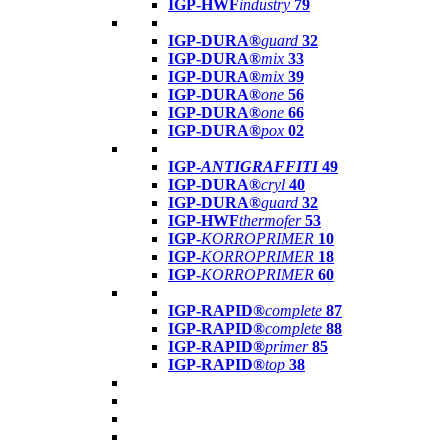
IGP-HWF
industry
79
IGP-DURA®
guard
32
IGP-DURA®
mix
33
IGP-DURA®
mix
39
IGP-DURA®
one
56
IGP-DURA®
one
66
IGP-DURA®
pox
02
IGP-
ANTIGRAFFITI
49
IGP-DURA®
cryl
40
IGP-DURA®
guard
32
IGP-HWF
thermofer
53
IGP-
KORROPRIMER
10
IGP-
KORROPRIMER
18
IGP-
KORROPRIMER
60
IGP-RAPID®
complete
87
IGP-RAPID®
complete
88
IGP-RAPID®
primer
85
IGP-RAPID®
top
38