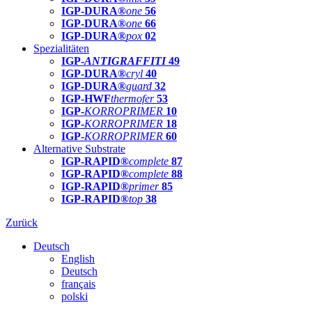
IGP-DURA®
one
56
IGP-DURA®
one
66
IGP-DURA®
pox
02
Spezialitäten
IGP-
ANTIGRAFFITI
49
IGP-DURA®
cryl
40
IGP-DURA®
guard
32
IGP-HWF
thermofer
53
IGP-
KORROPRIMER
10
IGP-
KORROPRIMER
18
IGP-
KORROPRIMER
60
Alternative Substrate
IGP-RAPID®
complete
87
IGP-RAPID®
complete
88
IGP-RAPID®
primer
85
IGP-RAPID®
top
38
Zurück
Deutsch
English
Deutsch
français
polski