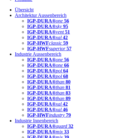
Übersicht
Architektur Aussenbereich
IGP-DURA®
one
56
IGP-DURA®
sky
95
IGP-DURA®
vent
51
IGP-DURA®
xal
42
IGP-HWF
classic
59
IGP-HWF
superior
57
Industrie Aussenbereich
IGP-DURA®
one
56
IGP-DURA®
one
66
IGP-DURA®
pol
64
IGP-DURA®
pol
68
IGP-DURA®
than
80
IGP-DURA®
than
81
IGP-DURA®
than
83
IGP-DURA®
than
89
IGP-DURA®
xal
42
IGP-DURA®
xal
46
IGP-HWF
industry
79
Industrie Innenbereich
IGP-DURA®
guard
32
IGP-DURA®
mix
33
IGP-DURA®
mix
39