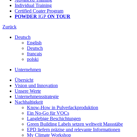
Individual Training
Certified Coater Program
POWDER
IGP
ON TOUR
Zurück
Deutsch
English
Deutsch
français
polski
Unternehmen
Übersicht
Vision und Innovation
Unsere Werte
Unternehmensstrategie
Nachhaltigkeit
Know-How in Pulverlackproduktion
Ein No-Go für VOCs
Langlebige Beschichtungen
Green Building Labels setzen weltweit Massstäbe
EPD liefern präzise und relevante Informationen
My Climate Workshop