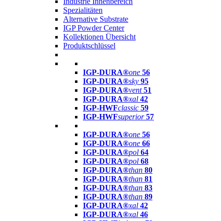
Industrie Innenbereich
Spezialitäten
Alternative Substrate
IGP Powder Center
Kollektionen Übersicht
Produktschlüssel
IGP-DURA®
one
56
IGP-DURA®
sky
95
IGP-DURA®
vent
51
IGP-DURA®
xal
42
IGP-HWF
classic
59
IGP-HWF
superior
57
IGP-DURA®
one
56
IGP-DURA®
one
66
IGP-DURA®
pol
64
IGP-DURA®
pol
68
IGP-DURA®
than
80
IGP-DURA®
than
81
IGP-DURA®
than
83
IGP-DURA®
than
89
IGP-DURA®
xal
42
IGP-DURA®
xal
46