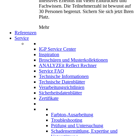
intensives Erlebnis mit vielen Eindrücken und
Fachwissen. Die Teilnehmerzahl ist bewusst auf
30 Personen begrenzt. Sichern Sie sich jetzt Ihren
Platz.
Mehr
Referenzen
Service
IGP Service Center
Inspiration
Broschüren und Musterkollektionen
ANALYZEit Reflect Rechner
Service FAQ
Technische Informationen
Technische Datenblätter
Verarbeitungsrichtlinien
Sicherheitsdatenblätter
Zertifikate
Farbton-Ausarbeitung
Troubleshooting
Prüfung und Untersuchung
Schadensermittlung, Expertise und