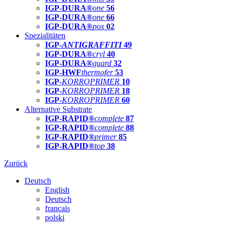
IGP-DURA®
one
56
IGP-DURA®
one
66
IGP-DURA®
pox
02
Spezialitäten
IGP-
ANTIGRAFFITI
49
IGP-DURA®
cryl
40
IGP-DURA®
guard
32
IGP-HWF
thermofer
53
IGP-
KORROPRIMER
10
IGP-
KORROPRIMER
18
IGP-
KORROPRIMER
60
Alternative Substrate
IGP-RAPID®
complete
87
IGP-RAPID®
complete
88
IGP-RAPID®
primer
85
IGP-RAPID®
top
38
Zurück
Deutsch
English
Deutsch
français
polski