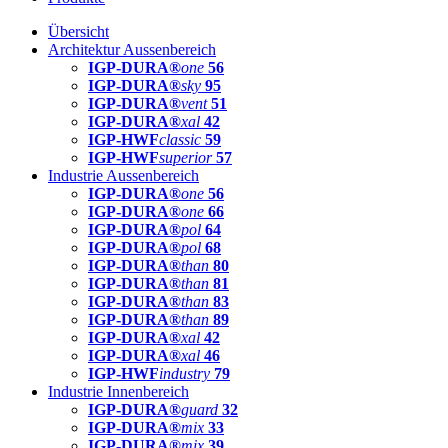
Übersicht
Architektur Aussenbereich
IGP-DURA®
one
56
IGP-DURA®
sky
95
IGP-DURA®
vent
51
IGP-DURA®
xal
42
IGP-HWF
classic
59
IGP-HWF
superior
57
Industrie Aussenbereich
IGP-DURA®
one
56
IGP-DURA®
one
66
IGP-DURA®
pol
64
IGP-DURA®
pol
68
IGP-DURA®
than
80
IGP-DURA®
than
81
IGP-DURA®
than
83
IGP-DURA®
than
89
IGP-DURA®
xal
42
IGP-DURA®
xal
46
IGP-HWF
industry
79
Industrie Innenbereich
IGP-DURA®
guard
32
IGP-DURA®
mix
33
IGP-DURA®
mix
39