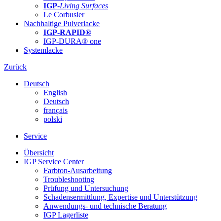
IGP-
Living Surfaces
Le Corbusier
Nachhaltige Pulverlacke
IGP-RAPID®
IGP-DURA® one
Systemlacke
Zurück
Deutsch
English
Deutsch
français
polski
Service
Übersicht
IGP Service Center
Farbton-Ausarbeitung
Troubleshooting
Prüfung und Untersuchung
Schadensermittlung, Expertise und Unterstützung
Anwendungs- und technische Beratung
IGP Lagerliste