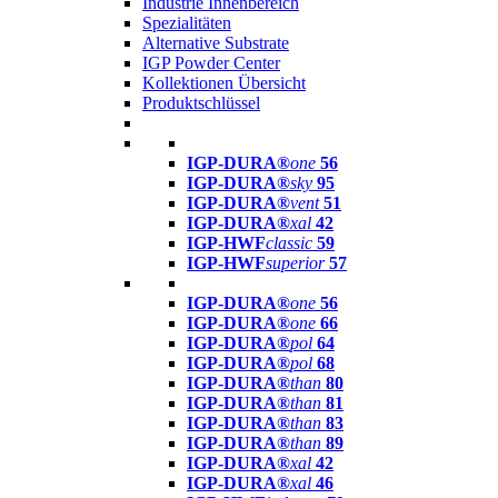
Industrie Innenbereich
Spezialitäten
Alternative Substrate
IGP Powder Center
Kollektionen Übersicht
Produktschlüssel
IGP-DURA®
one
56
IGP-DURA®
sky
95
IGP-DURA®
vent
51
IGP-DURA®
xal
42
IGP-HWF
classic
59
IGP-HWF
superior
57
IGP-DURA®
one
56
IGP-DURA®
one
66
IGP-DURA®
pol
64
IGP-DURA®
pol
68
IGP-DURA®
than
80
IGP-DURA®
than
81
IGP-DURA®
than
83
IGP-DURA®
than
89
IGP-DURA®
xal
42
IGP-DURA®
xal
46