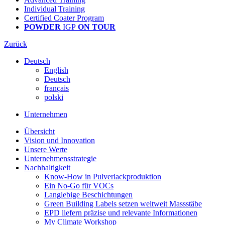
Individual Training
Certified Coater Program
POWDER
IGP
ON TOUR
Zurück
Deutsch
English
Deutsch
français
polski
Unternehmen
Übersicht
Vision und Innovation
Unsere Werte
Unternehmensstrategie
Nachhaltigkeit
Know-How in Pulverlackproduktion
Ein No-Go für VOCs
Langlebige Beschichtungen
Green Building Labels setzen weltweit Massstäbe
EPD liefern präzise und relevante Informationen
My Climate Workshop