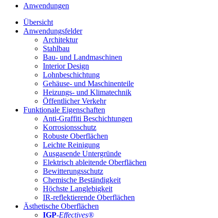
Anwendungen
Übersicht
Anwendungsfelder
Architektur
Stahlbau
Bau- und Landmaschinen
Interior Design
Lohnbeschichtung
Gehäuse- und Maschinenteile
Heizungs- und Klimatechnik
Öffentlicher Verkehr
Funktionale Eigenschaften
Anti-Graffiti Beschichtungen
Korrosionsschutz
Robuste Oberflächen
Leichte Reinigung
Ausgasende Untergründe
Elektrisch ableitende Oberflächen
Bewitterungsschutz
Chemische Beständigkeit
Höchste Langlebigkeit
IR-reflektierende Oberflächen
Ästhetische Oberflächen
IGP
-
Effectives®