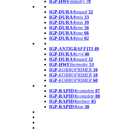
IGP-HWF
industry
79
IGP-DURA®
guard
32
IGP-DURA®
mix
33
IGP-DURA®
mix
39
IGP-DURA®
one
56
IGP-DURA®
one
66
IGP-DURA®
pox
02
IGP-
ANTIGRAFFITI
49
IGP-DURA®
cryl
40
IGP-DURA®
guard
32
IGP-HWF
thermofer
53
IGP-
KORROPRIMER
10
IGP-
KORROPRIMER
18
IGP-
KORROPRIMER
60
IGP-RAPID®
complete
87
IGP-RAPID®
complete
88
IGP-RAPID®
primer
85
IGP-RAPID®
top
38