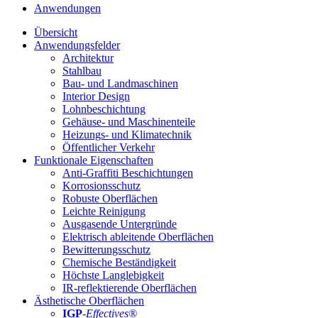
Anwendungen
Übersicht
Anwendungsfelder
Architektur
Stahlbau
Bau- und Landmaschinen
Interior Design
Lohnbeschichtung
Gehäuse- und Maschinenteile
Heizungs- und Klimatechnik
Öffentlicher Verkehr
Funktionale Eigenschaften
Anti-Graffiti Beschichtungen
Korrosionsschutz
Robuste Oberflächen
Leichte Reinigung
Ausgasende Untergründe
Elektrisch ableitende Oberflächen
Bewitterungsschutz
Chemische Beständigkeit
Höchste Langlebigkeit
IR-reflektierende Oberflächen
Ästhetische Oberflächen
IGP
-
Effectives®