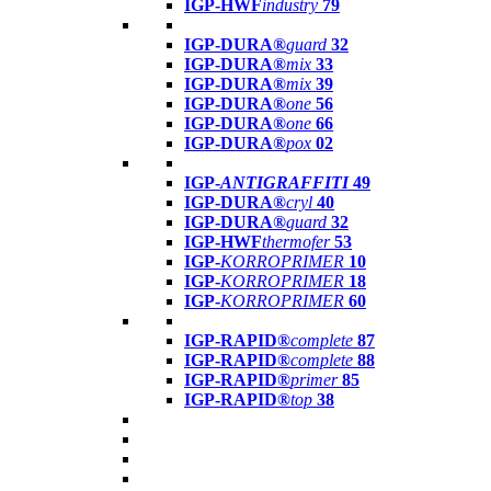
IGP-HWF
industry
79
IGP-DURA®
guard
32
IGP-DURA®
mix
33
IGP-DURA®
mix
39
IGP-DURA®
one
56
IGP-DURA®
one
66
IGP-DURA®
pox
02
IGP-
ANTIGRAFFITI
49
IGP-DURA®
cryl
40
IGP-DURA®
guard
32
IGP-HWF
thermofer
53
IGP-
KORROPRIMER
10
IGP-
KORROPRIMER
18
IGP-
KORROPRIMER
60
IGP-RAPID®
complete
87
IGP-RAPID®
complete
88
IGP-RAPID®
primer
85
IGP-RAPID®
top
38