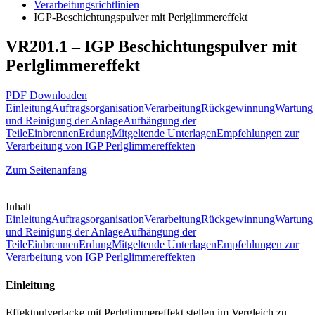
Verarbeitungsrichtlinien
IGP-Beschichtungspulver mit Perlglimmereffekt
VR201.1 – IGP Beschichtungspulver mit
Perlglimmereffekt
PDF Downloaden
Einleitung
Auftragsorganisation
Verarbeitung
Rückgewinnung
Wartung
und Reinigung der Anlage
Aufhängung der
Teile
Einbrennen
Erdung
Mitgeltende Unterlagen
Empfehlungen zur
Verarbeitung von IGP Perlglimmereffekten
Zum Seitenanfang
Inhalt
Einleitung
Auftragsorganisation
Verarbeitung
Rückgewinnung
Wartung
und Reinigung der Anlage
Aufhängung der
Teile
Einbrennen
Erdung
Mitgeltende Unterlagen
Empfehlungen zur
Verarbeitung von IGP Perlglimmereffekten
Einleitung
Effektpulverlacke mit Perlglimmereffekt stellen im Vergleich zu