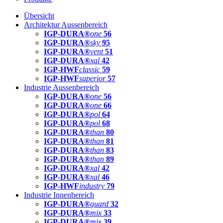
Übersicht
Architektur Aussenbereich
IGP-DURA®
one
56
IGP-DURA®
sky
95
IGP-DURA®
vent
51
IGP-DURA®
xal
42
IGP-HWF
classic
59
IGP-HWF
superior
57
Industrie Aussenbereich
IGP-DURA®
one
56
IGP-DURA®
one
66
IGP-DURA®
pol
64
IGP-DURA®
pol
68
IGP-DURA®
than
80
IGP-DURA®
than
81
IGP-DURA®
than
83
IGP-DURA®
than
89
IGP-DURA®
xal
42
IGP-DURA®
xal
46
IGP-HWF
industry
79
Industrie Innenbereich
IGP-DURA®
guard
32
IGP-DURA®
mix
33
IGP-DURA®
mix
39