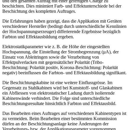
und den gesamten Auftrag mit einer gefertigten Charge zu
beschichten. Dies minimiert Farb- und Effektunterschiede bei der
Beschichtung des kompletten Auftrages.
Die Erfahrungen haben gezeigt, dass die Applikation mit Geräten
verschiedener Hersteller (bedingt durch unterschiedliche Kennlinien
der Hochspannungserzeuger) differierende Ergebnisse bezüglich
Farbton und Effektausbildung ergeben.
Elektrostatikparameter wie z. B. die Höhe der eingestellten
Hochspannung, die Einstellung der Strombegrenzung (µA), der
Einsatz von Ableitringen sowie die Verarbeitung von
Effektpulverlacken mit gegensätzlicher Polarität (Tribo-
Beschichtung: Polarität positiv, Korona-Beschichtung: Polarität
negativ) beeinflussen die Farbton- und Effektausbildung signifikant.
Die Beschichtungskabine ist eine weitere Einflussgrösse. Im
Gegensatz zu Stahlkabinen wird bei Kunststoff- und Glaskabinen
ein Abfliessen von elektrostatischer Ladung durch isolierende
Kabinenwände verhindert. Die Folge sind unterschiedliche
Beschichtungsresultate hinsichtlich Farbton und Effektausbild.
Das Bearbeiten eines Auftrages auf verschiedenen Kabinentypen ist
zu vermeiden. Beim Bearbeiten einer bestimmten Kommission
dürfen an der Beschichtungsanlage keine Änderungen der
Verarbeitungs- bzw. der Applikationsparameter vorgenommen