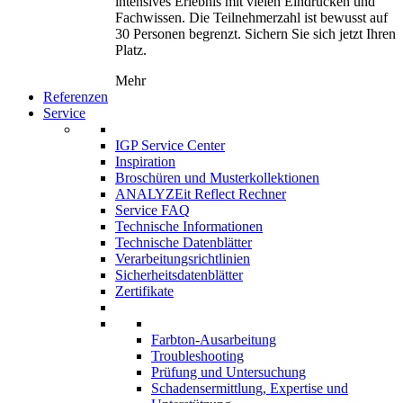
intensives Erlebnis mit vielen Eindrücken und
Fachwissen. Die Teilnehmerzahl ist bewusst auf
30 Personen begrenzt. Sichern Sie sich jetzt Ihren
Platz.
Mehr
Referenzen
Service
IGP Service Center
Inspiration
Broschüren und Musterkollektionen
ANALYZEit Reflect Rechner
Service FAQ
Technische Informationen
Technische Datenblätter
Verarbeitungsrichtlinien
Sicherheitsdatenblätter
Zertifikate
Farbton-Ausarbeitung
Troubleshooting
Prüfung und Untersuchung
Schadensermittlung, Expertise und