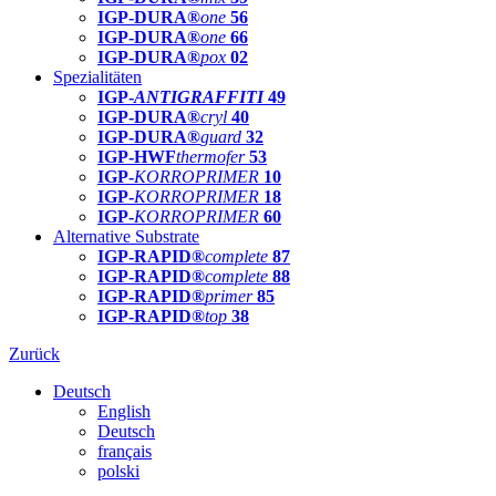
IGP-DURA®
one
56
IGP-DURA®
one
66
IGP-DURA®
pox
02
Spezialitäten
IGP-
ANTIGRAFFITI
49
IGP-DURA®
cryl
40
IGP-DURA®
guard
32
IGP-HWF
thermofer
53
IGP-
KORROPRIMER
10
IGP-
KORROPRIMER
18
IGP-
KORROPRIMER
60
Alternative Substrate
IGP-RAPID®
complete
87
IGP-RAPID®
complete
88
IGP-RAPID®
primer
85
IGP-RAPID®
top
38
Zurück
Deutsch
English
Deutsch
français
polski