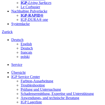
IGP-
Living Surfaces
Le Corbusier
Nachhaltige Pulverlacke
IGP-RAPID®
IGP-DURA® one
Systemlacke
Zurück
Deutsch
English
Deutsch
français
polski
Service
Übersicht
IGP Service Center
Farbton-Ausarbeitung
Troubleshooting
Prüfung und Untersuchung
Schadensermittlung, Expertise und Unterstützung
Anwendungs- und technische Beratung
IGP Lagerliste