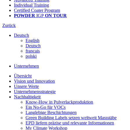
Individual Training
Certified Coater Program
POWDER
IGP
ON TOUR
Zurück
Deutsch
English
Deutsch
français
polski
Unternehmen
Übersicht
Vision und Innovation
Unsere Werte
Unternehmensstrategie
Nachhaltigkeit
Know-How in Pulverlackproduktion
Ein No-Go für VOCs
Langlebige Beschichtungen
Green Building Labels setzen weltweit Massstäbe
EPD liefern präzise und relevante Informationen
My Climate Workshop