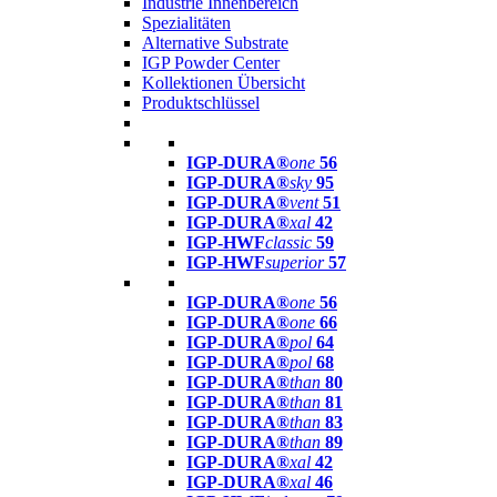
Industrie Innenbereich
Spezialitäten
Alternative Substrate
IGP Powder Center
Kollektionen Übersicht
Produktschlüssel
IGP-DURA®
one
56
IGP-DURA®
sky
95
IGP-DURA®
vent
51
IGP-DURA®
xal
42
IGP-HWF
classic
59
IGP-HWF
superior
57
IGP-DURA®
one
56
IGP-DURA®
one
66
IGP-DURA®
pol
64
IGP-DURA®
pol
68
IGP-DURA®
than
80
IGP-DURA®
than
81
IGP-DURA®
than
83
IGP-DURA®
than
89
IGP-DURA®
xal
42
IGP-DURA®
xal
46