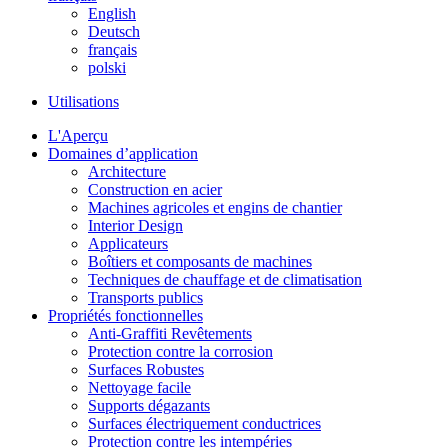
English
Deutsch
français
polski
Utilisations
L'Aperçu
Domaines d’application
Architecture
Construction en acier
Machines agricoles et engins de chantier
Interior Design
Applicateurs
Boîtiers et composants de machines
Techniques de chauffage et de climatisation
Transports publics
Propriétés fonctionnelles
Anti-Graffiti Revêtements
Protection contre la corrosion
Surfaces Robustes
Nettoyage facile
Supports dégazants
Surfaces électriquement conductrices
Protection contre les intempéries