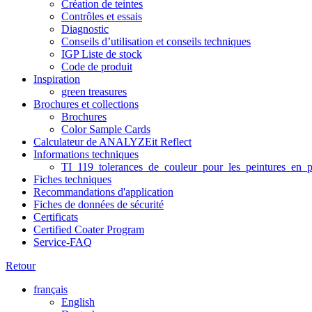
Création de teintes
Contrôles et essais
Diagnostic
Conseils d’utilisation et conseils techniques
IGP Liste de stock
Code de produit
Inspiration
green treasures
Brochures et collections
Brochures
Color Sample Cards
Calculateur de ANALYZEit Reflect
Informations techniques
TI_119_tolerances_de_couleur_pour_les_peintures_en_p
Fiches techniques
Recommandations d'application
Fiches de données de sécurité
Certificats
Certified Coater Program
Service-FAQ
Retour
français
English