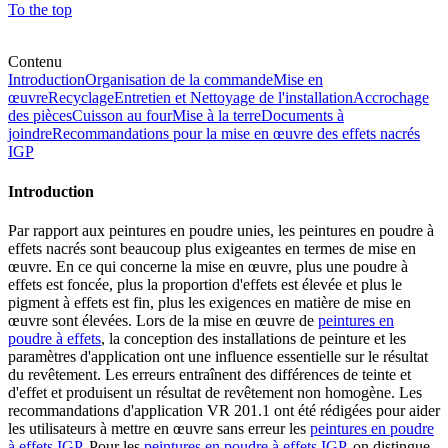
To the top
Contenu
Introduction
Organisation de la commande
Mise en
œuvre
Recyclage
Entretien et Nettoyage de l'installation
Accrochage
des pièces
Cuisson au four
Mise à la terre
Documents à
joindre
Recommandations pour la mise en œuvre des effets nacrés
IGP
Introduction
Par rapport aux peintures en poudre unies, les peintures en poudre à
effets nacrés sont beaucoup plus exigeantes en termes de mise en
œuvre. En ce qui concerne la mise en œuvre, plus une poudre à
effets est foncée, plus la proportion d'effets est élevée et plus le
pigment à effets est fin, plus les exigences en matière de mise en
œuvre sont élevées. Lors de la mise en œuvre de
peintures en
poudre à effets
, la conception des installations de peinture et les
paramètres d'application ont une influence essentielle sur le résultat
du revêtement. Les erreurs entraînent des différences de teinte et
d'effet et produisent un résultat de revêtement non homogène. Les
recommandations d'application VR 201.1 ont été rédigées pour aider
les utilisateurs à mettre en œuvre sans erreur les
peintures en poudre
à effets IGP
. Pour les
peintures en poudre à effets IGP
, on distingue