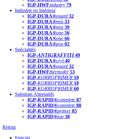
IGP-HWF
industry
79
Industrie en Intérieur
IGP-DURA®
guard
32
IGP-DURA®
mix
33
IGP-DURA®
mix
39
IGP-DURA®
one
56
IGP-DURA®
one
66
IGP-DURA®
pox
02
Spécialités
IGP-
ANTIGRAFFITI
49
IGP-DURA®
cryl
40
IGP-DURA®
guard
32
IGP-HWF
thermofer
53
IGP-
KORROPRIMER
10
IGP-
KORROPRIMER
18
IGP-
KORROPRIMER
60
Substrats Alternatifs
IGP-RAPID®
complete
87
IGP-RAPID®
complete
88
IGP-RAPID®
primer
85
IGP-RAPID®
top
38
Retour
français