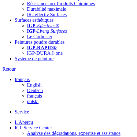
Résistance aux Produits Chimiques
Durabilité maximale
IR-reflectiv Surfaces
Surfaces esthétiques
IGP
-
Effectives®
IGP-
Living Surfaces
Le Corbusier
Peintures poudre durables
IGP-RAPID®
IGP-DURA® one
Systeme de peinture
Retour
français
English
Deutsch
français
polski
Service
L'Aperçu
IGP Service Center
Analyse des dégradations, expertise et assistance