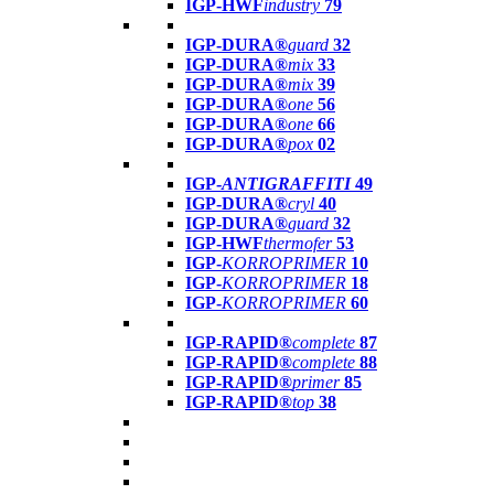
IGP-HWF
industry
79
IGP-DURA®
guard
32
IGP-DURA®
mix
33
IGP-DURA®
mix
39
IGP-DURA®
one
56
IGP-DURA®
one
66
IGP-DURA®
pox
02
IGP-
ANTIGRAFFITI
49
IGP-DURA®
cryl
40
IGP-DURA®
guard
32
IGP-HWF
thermofer
53
IGP-
KORROPRIMER
10
IGP-
KORROPRIMER
18
IGP-
KORROPRIMER
60
IGP-RAPID®
complete
87
IGP-RAPID®
complete
88
IGP-RAPID®
primer
85
IGP-RAPID®
top
38