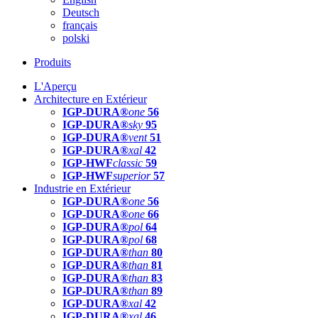
Deutsch
français
polski
Produits
L'Aperçu
Architecture en Extérieur
IGP-DURA®
one
56
IGP-DURA®
sky
95
IGP-DURA®
vent
51
IGP-DURA®
xal
42
IGP-HWF
classic
59
IGP-HWF
superior
57
Industrie en Extérieur
IGP-DURA®
one
56
IGP-DURA®
one
66
IGP-DURA®
pol
64
IGP-DURA®
pol
68
IGP-DURA®
than
80
IGP-DURA®
than
81
IGP-DURA®
than
83
IGP-DURA®
than
89
IGP-DURA®
xal
42
IGP-DURA®
xal
46