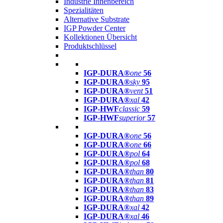
Industrie Innenbereich
Spezialitäten
Alternative Substrate
IGP Powder Center
Kollektionen Übersicht
Produktschlüssel
IGP-DURA®
one
56
IGP-DURA®
sky
95
IGP-DURA®
vent
51
IGP-DURA®
xal
42
IGP-HWF
classic
59
IGP-HWF
superior
57
IGP-DURA®
one
56
IGP-DURA®
one
66
IGP-DURA®
pol
64
IGP-DURA®
pol
68
IGP-DURA®
than
80
IGP-DURA®
than
81
IGP-DURA®
than
83
IGP-DURA®
than
89
IGP-DURA®
xal
42
IGP-DURA®
xal
46