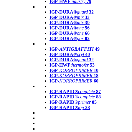
IGP-HWF
industry
79
IGP-DURA®
guard
32
IGP-DURA®
mix
33
IGP-DURA®
mix
39
IGP-DURA®
one
56
IGP-DURA®
one
66
IGP-DURA®
pox
02
IGP-
ANTIGRAFFITI
49
IGP-DURA®
cryl
40
IGP-DURA®
guard
32
IGP-HWF
thermofer
53
IGP-
KORROPRIMER
10
IGP-
KORROPRIMER
18
IGP-
KORROPRIMER
60
IGP-RAPID®
complete
87
IGP-RAPID®
complete
88
IGP-RAPID®
primer
85
IGP-RAPID®
top
38