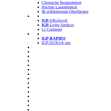
Chemische Beständigkeit
Höchste Langlebigkeit
IR-reflektierende Oberflächen
IGP
-
Effectives®
IGP-
Living Surfaces
Le Corbusier
IGP-RAPID®
IGP-DURA® one