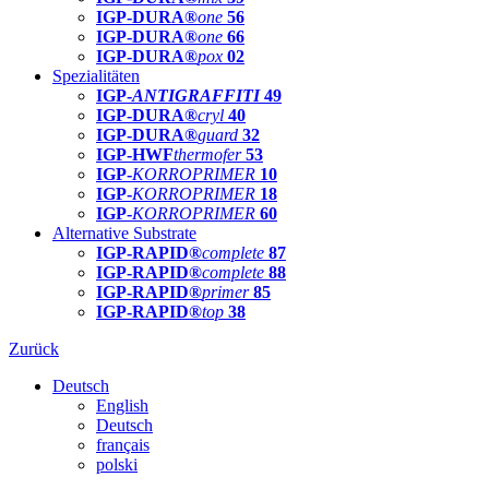
IGP-DURA®
one
56
IGP-DURA®
one
66
IGP-DURA®
pox
02
Spezialitäten
IGP-
ANTIGRAFFITI
49
IGP-DURA®
cryl
40
IGP-DURA®
guard
32
IGP-HWF
thermofer
53
IGP-
KORROPRIMER
10
IGP-
KORROPRIMER
18
IGP-
KORROPRIMER
60
Alternative Substrate
IGP-RAPID®
complete
87
IGP-RAPID®
complete
88
IGP-RAPID®
primer
85
IGP-RAPID®
top
38
Zurück
Deutsch
English
Deutsch
français
polski