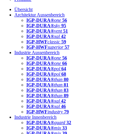
Übersicht
Architektur Aussenbereich
IGP-DURA®
one
56
IGP-DURA®
sky
95
IGP-DURA®
vent
51
IGP-DURA®
xal
42
IGP-HWF
classic
59
IGP-HWF
superior
57
Industrie Aussenbereich
IGP-DURA®
one
56
IGP-DURA®
one
66
IGP-DURA®
pol
64
IGP-DURA®
pol
68
IGP-DURA®
than
80
IGP-DURA®
than
81
IGP-DURA®
than
83
IGP-DURA®
than
89
IGP-DURA®
xal
42
IGP-DURA®
xal
46
IGP-HWF
industry
79
Industrie Innenbereich
IGP-DURA®
guard
32
IGP-DURA®
mix
33
IGP-DURA®
mix
39