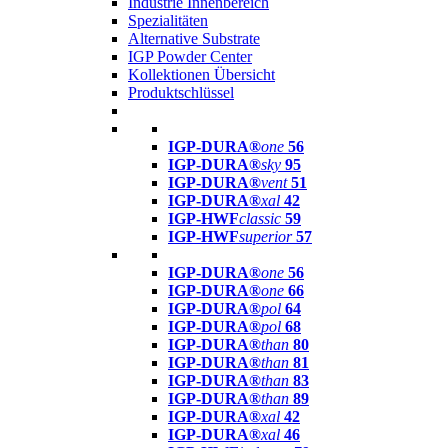
Industrie Innenbereich
Spezialitäten
Alternative Substrate
IGP Powder Center
Kollektionen Übersicht
Produktschlüssel
IGP-DURA®
one
56
IGP-DURA®
sky
95
IGP-DURA®
vent
51
IGP-DURA®
xal
42
IGP-HWF
classic
59
IGP-HWF
superior
57
IGP-DURA®
one
56
IGP-DURA®
one
66
IGP-DURA®
pol
64
IGP-DURA®
pol
68
IGP-DURA®
than
80
IGP-DURA®
than
81
IGP-DURA®
than
83
IGP-DURA®
than
89
IGP-DURA®
xal
42
IGP-DURA®
xal
46