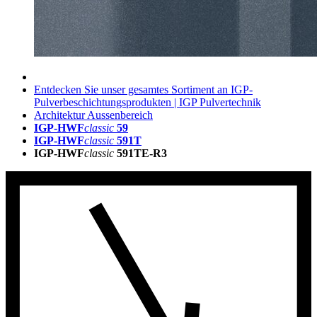
Entdecken Sie unser gesamtes Sortiment an IGP-
Pulverbeschichtungsprodukten | IGP Pulvertechnik
Architektur Aussenbereich
IGP-HWF
classic
59
IGP-HWF
classic
591T
IGP-HWF
classic
591TE-R3