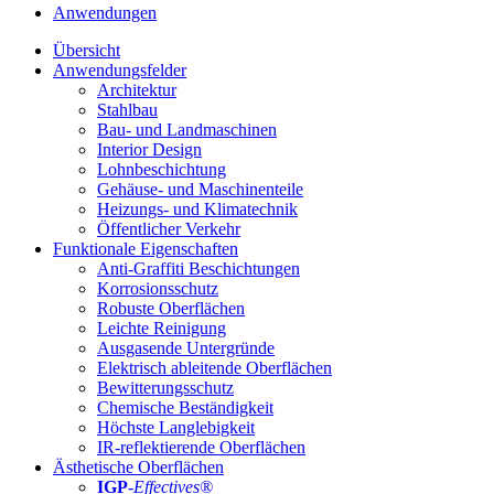
Anwendungen
Übersicht
Anwendungsfelder
Architektur
Stahlbau
Bau- und Landmaschinen
Interior Design
Lohnbeschichtung
Gehäuse- und Maschinenteile
Heizungs- und Klimatechnik
Öffentlicher Verkehr
Funktionale Eigenschaften
Anti-Graffiti Beschichtungen
Korrosionsschutz
Robuste Oberflächen
Leichte Reinigung
Ausgasende Untergründe
Elektrisch ableitende Oberflächen
Bewitterungsschutz
Chemische Beständigkeit
Höchste Langlebigkeit
IR-reflektierende Oberflächen
Ästhetische Oberflächen
IGP
-
Effectives®