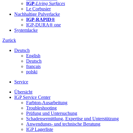
IGP-
Living Surfaces
Le Corbusier
Nachhaltige Pulverlacke
IGP-RAPID®
IGP-DURA® one
Systemlacke
Zurück
Deutsch
English
Deutsch
français
polski
Service
Übersicht
IGP Service Center
Farbton-Ausarbeitung
Troubleshooting
Prüfung und Untersuchung
Schadensermittlung, Expertise und Unterstützung
Anwendungs- und technische Beratung
IGP Lagerliste