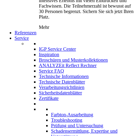
intensives Erlebnis mit vielen Eindrücken und
Fachwissen. Die Teilnehmerzahl ist bewusst auf
30 Personen begrenzt. Sichern Sie sich jetzt Ihren
Platz.
Mehr
Referenzen
Service
IGP Service Center
Inspiration
Broschüren und Musterkollektionen
ANALYZEit Reflect Rechner
Service FAQ
Technische Informationen
Technische Datenblätter
Verarbeitungsrichtlinien
Sicherheitsdatenblätter
Zertifikate
Farbton-Ausarbeitung
Troubleshooting
Prüfung und Untersuchung
Schadensermittlung, Expertise und