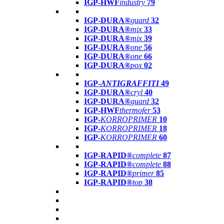
IGP-HWF
industry
79
IGP-DURA®
guard
32
IGP-DURA®
mix
33
IGP-DURA®
mix
39
IGP-DURA®
one
56
IGP-DURA®
one
66
IGP-DURA®
pox
02
IGP-
ANTIGRAFFITI
49
IGP-DURA®
cryl
40
IGP-DURA®
guard
32
IGP-HWF
thermofer
53
IGP-
KORROPRIMER
10
IGP-
KORROPRIMER
18
IGP-
KORROPRIMER
60
IGP-RAPID®
complete
87
IGP-RAPID®
complete
88
IGP-RAPID®
primer
85
IGP-RAPID®
top
38