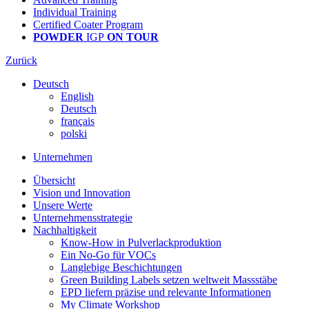
Individual Training
Certified Coater Program
POWDER
IGP
ON TOUR
Zurück
Deutsch
English
Deutsch
français
polski
Unternehmen
Übersicht
Vision und Innovation
Unsere Werte
Unternehmensstrategie
Nachhaltigkeit
Know-How in Pulverlackproduktion
Ein No-Go für VOCs
Langlebige Beschichtungen
Green Building Labels setzen weltweit Massstäbe
EPD liefern präzise und relevante Informationen
My Climate Workshop