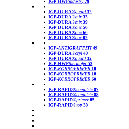
IGP-HWF
industry
79
IGP-DURA®
guard
32
IGP-DURA®
mix
33
IGP-DURA®
mix
39
IGP-DURA®
one
56
IGP-DURA®
one
66
IGP-DURA®
pox
02
IGP-
ANTIGRAFFITI
49
IGP-DURA®
cryl
40
IGP-DURA®
guard
32
IGP-HWF
thermofer
53
IGP-
KORROPRIMER
10
IGP-
KORROPRIMER
18
IGP-
KORROPRIMER
60
IGP-RAPID®
complete
87
IGP-RAPID®
complete
88
IGP-RAPID®
primer
85
IGP-RAPID®
top
38