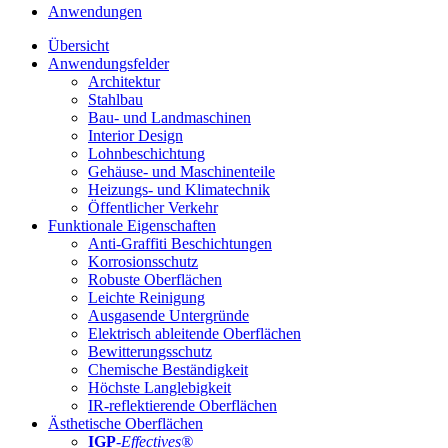
Anwendungen
Übersicht
Anwendungsfelder
Architektur
Stahlbau
Bau- und Landmaschinen
Interior Design
Lohnbeschichtung
Gehäuse- und Maschinenteile
Heizungs- und Klimatechnik
Öffentlicher Verkehr
Funktionale Eigenschaften
Anti-Graffiti Beschichtungen
Korrosionsschutz
Robuste Oberflächen
Leichte Reinigung
Ausgasende Untergründe
Elektrisch ableitende Oberflächen
Bewitterungsschutz
Chemische Beständigkeit
Höchste Langlebigkeit
IR-reflektierende Oberflächen
Ästhetische Oberflächen
IGP
-
Effectives®