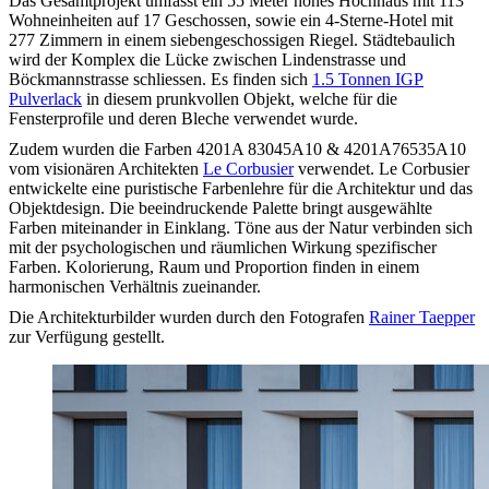
Das Gesamtprojekt umfasst ein 55 Meter hohes Hochhaus mit 113
Wohneinheiten auf 17 Geschossen, sowie ein 4-Sterne-Hotel mit
277 Zimmern in einem siebengeschossigen Riegel. Städtebaulich
wird der Komplex die Lücke zwischen Lindenstrasse und
Böckmannstrasse schliessen. Es finden sich
1.5 Tonnen IGP
Pulverlack
in diesem prunkvollen Objekt, welche für die
Fensterprofile und deren Bleche verwendet wurde.
Zudem wurden die Farben 4201A 83045A10 & 4201A76535A10
vom visionären Architekten
Le Corbusier
verwendet. Le Corbusier
entwickelte eine puristische Farbenlehre für die Architektur und das
Objektdesign. Die beeindruckende Palette bringt ausgewählte
Farben miteinander in Einklang. Töne aus der Natur verbinden sich
mit der psychologischen und räumlichen Wirkung spezifischer
Farben. Kolorierung, Raum und Proportion finden in einem
harmonischen Verhältnis zueinander.
Die Architekturbilder wurden durch den Fotografen
Rainer Taepper
zur Verfügung gestellt.