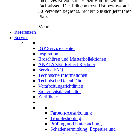
intensives Erlebnis mit vielen Eindrücken und
Fachwissen. Die Teilnehmerzahl ist bewusst auf
30 Personen begrenzt. Sichern Sie sich jetzt Ihren
Platz.
Mehr
Referenzen
Service
IGP Service Center
Inspiration
Broschüren und Musterkollektionen
ANALYZEit Reflect Rechner
Service FAQ
Technische Informationen
Technische Datenblätter
Verarbeitungsrichtlinien
Sicherheitsdatenblätter
Zertifikate
Farbton-Ausarbeitung
Troubleshooting
Prüfung und Untersuchung
Schadensermittlung, Expertise und