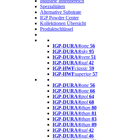
Industrie Innenbereich
Spezialitäten
Alternative Substrate
IGP Powder Center
Kollektionen Übersicht
Produktschlüssel
IGP-DURA®
one
56
IGP-DURA®
sky
95
IGP-DURA®
vent
51
IGP-DURA®
xal
42
IGP-HWF
classic
59
IGP-HWF
superior
57
IGP-DURA®
one
56
IGP-DURA®
one
66
IGP-DURA®
pol
64
IGP-DURA®
pol
68
IGP-DURA®
than
80
IGP-DURA®
than
81
IGP-DURA®
than
83
IGP-DURA®
than
89
IGP-DURA®
xal
42
IGP-DURA®
xal
46