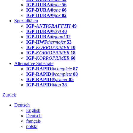
IGP-DURA®
one
56
IGP-DURA®
one
66
IGP-DURA®
pox
02
Spezialitäten
IGP-
ANTIGRAFFITI
49
IGP-DURA®
cryl
40
IGP-DURA®
guard
32
IGP-HWF
thermofer
53
IGP-
KORROPRIMER
10
IGP-
KORROPRIMER
18
IGP-
KORROPRIMER
60
Alternative Substrate
IGP-RAPID®
complete
87
IGP-RAPID®
complete
88
IGP-RAPID®
primer
85
IGP-RAPID®
top
38
Zurück
Deutsch
English
Deutsch
français
polski