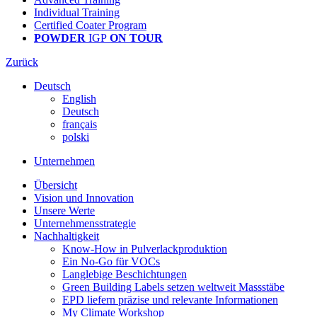
Individual Training
Certified Coater Program
POWDER
IGP
ON TOUR
Zurück
Deutsch
English
Deutsch
français
polski
Unternehmen
Übersicht
Vision und Innovation
Unsere Werte
Unternehmensstrategie
Nachhaltigkeit
Know-How in Pulverlackproduktion
Ein No-Go für VOCs
Langlebige Beschichtungen
Green Building Labels setzen weltweit Massstäbe
EPD liefern präzise und relevante Informationen
My Climate Workshop