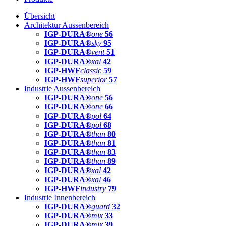
Übersicht
Architektur Aussenbereich
IGP-DURA®
one
56
IGP-DURA®
sky
95
IGP-DURA®
vent
51
IGP-DURA®
xal
42
IGP-HWF
classic
59
IGP-HWF
superior
57
Industrie Aussenbereich
IGP-DURA®
one
56
IGP-DURA®
one
66
IGP-DURA®
pol
64
IGP-DURA®
pol
68
IGP-DURA®
than
80
IGP-DURA®
than
81
IGP-DURA®
than
83
IGP-DURA®
than
89
IGP-DURA®
xal
42
IGP-DURA®
xal
46
IGP-HWF
industry
79
Industrie Innenbereich
IGP-DURA®
guard
32
IGP-DURA®
mix
33
IGP-DURA®
mix
39