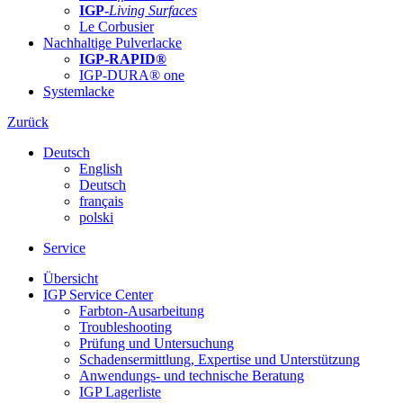
IGP-
Living Surfaces
Le Corbusier
Nachhaltige Pulverlacke
IGP-RAPID®
IGP-DURA® one
Systemlacke
Zurück
Deutsch
English
Deutsch
français
polski
Service
Übersicht
IGP Service Center
Farbton-Ausarbeitung
Troubleshooting
Prüfung und Untersuchung
Schadensermittlung, Expertise und Unterstützung
Anwendungs- und technische Beratung
IGP Lagerliste