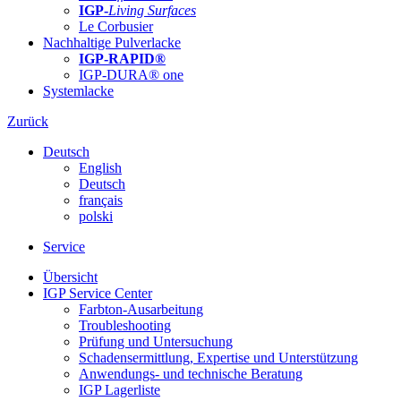
IGP-
Living Surfaces
Le Corbusier
Nachhaltige Pulverlacke
IGP-RAPID®
IGP-DURA® one
Systemlacke
Zurück
Deutsch
English
Deutsch
français
polski
Service
Übersicht
IGP Service Center
Farbton-Ausarbeitung
Troubleshooting
Prüfung und Untersuchung
Schadensermittlung, Expertise und Unterstützung
Anwendungs- und technische Beratung
IGP Lagerliste