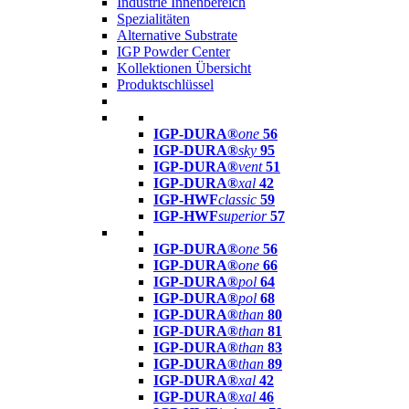
Industrie Innenbereich
Spezialitäten
Alternative Substrate
IGP Powder Center
Kollektionen Übersicht
Produktschlüssel
IGP-DURA®
one
56
IGP-DURA®
sky
95
IGP-DURA®
vent
51
IGP-DURA®
xal
42
IGP-HWF
classic
59
IGP-HWF
superior
57
IGP-DURA®
one
56
IGP-DURA®
one
66
IGP-DURA®
pol
64
IGP-DURA®
pol
68
IGP-DURA®
than
80
IGP-DURA®
than
81
IGP-DURA®
than
83
IGP-DURA®
than
89
IGP-DURA®
xal
42
IGP-DURA®
xal
46