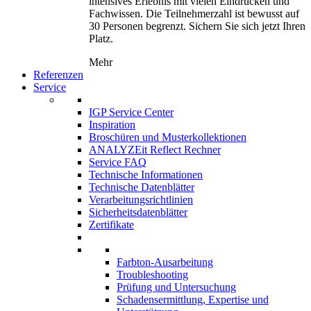
intensives Erlebnis mit vielen Eindrücken und
Fachwissen. Die Teilnehmerzahl ist bewusst auf
30 Personen begrenzt. Sichern Sie sich jetzt Ihren
Platz.
Mehr
Referenzen
Service
IGP Service Center
Inspiration
Broschüren und Musterkollektionen
ANALYZEit Reflect Rechner
Service FAQ
Technische Informationen
Technische Datenblätter
Verarbeitungsrichtlinien
Sicherheitsdatenblätter
Zertifikate
Farbton-Ausarbeitung
Troubleshooting
Prüfung und Untersuchung
Schadensermittlung, Expertise und