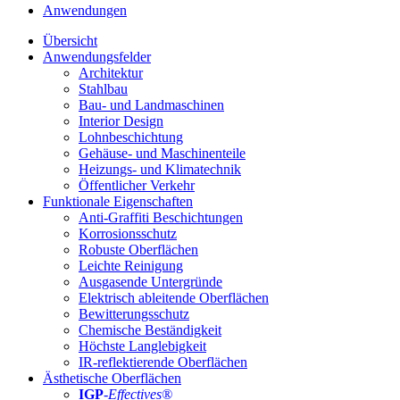
Anwendungen
Übersicht
Anwendungsfelder
Architektur
Stahlbau
Bau- und Landmaschinen
Interior Design
Lohnbeschichtung
Gehäuse- und Maschinenteile
Heizungs- und Klimatechnik
Öffentlicher Verkehr
Funktionale Eigenschaften
Anti-Graffiti Beschichtungen
Korrosionsschutz
Robuste Oberflächen
Leichte Reinigung
Ausgasende Untergründe
Elektrisch ableitende Oberflächen
Bewitterungsschutz
Chemische Beständigkeit
Höchste Langlebigkeit
IR-reflektierende Oberflächen
Ästhetische Oberflächen
IGP
-
Effectives®