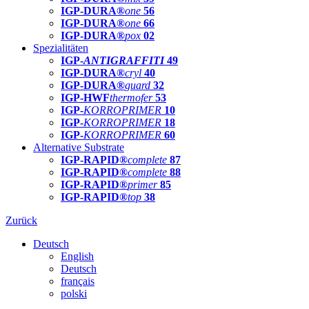
IGP-DURA®
one
56
IGP-DURA®
one
66
IGP-DURA®
pox
02
Spezialitäten
IGP-
ANTIGRAFFITI
49
IGP-DURA®
cryl
40
IGP-DURA®
guard
32
IGP-HWF
thermofer
53
IGP-
KORROPRIMER
10
IGP-
KORROPRIMER
18
IGP-
KORROPRIMER
60
Alternative Substrate
IGP-RAPID®
complete
87
IGP-RAPID®
complete
88
IGP-RAPID®
primer
85
IGP-RAPID®
top
38
Zurück
Deutsch
English
Deutsch
français
polski