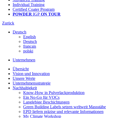
Individual Training
Certified Coater Program
POWDER
IGP
ON TOUR
Zurück
Deutsch
English
Deutsch
français
polski
Unternehmen
Übersicht
Vision und Innovation
Unsere Werte
Unternehmensstrategie
Nachhaltigkeit
Know-How in Pulverlackproduktion
Ein No-Go für VOCs
Langlebige Beschichtungen
Green Building Labels setzen weltweit Massstäbe
EPD liefern präzise und relevante Informationen
My Climate Workshop