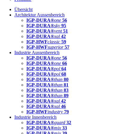
Übersicht
Architektur Aussenbereich
IGP-DURA®
one
56
IGP-DURA®
sky
95
IGP-DURA®
vent
51
IGP-DURA®
xal
42
IGP-HWF
classic
59
IGP-HWF
superior
57
Industrie Aussenbereich
IGP-DURA®
one
56
IGP-DURA®
one
66
IGP-DURA®
pol
64
IGP-DURA®
pol
68
IGP-DURA®
than
80
IGP-DURA®
than
81
IGP-DURA®
than
83
IGP-DURA®
than
89
IGP-DURA®
xal
42
IGP-DURA®
xal
46
IGP-HWF
industry
79
Industrie Innenbereich
IGP-DURA®
guard
32
IGP-DURA®
mix
33
IGP-DURA®
mix
39