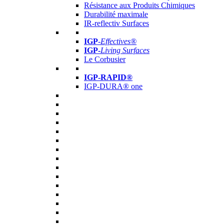
Résistance aux Produits Chimiques
Durabilité maximale
IR-reflectiv Surfaces
IGP
-
Effectives®
IGP-
Living Surfaces
Le Corbusier
IGP-RAPID®
IGP-DURA® one