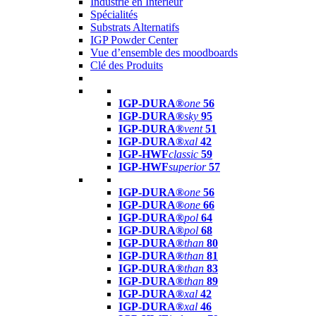
Industrie en Intérieur
Spécialités
Substrats Alternatifs
IGP Powder Center
Vue d’ensemble des moodboards
Clé des Produits
IGP-DURA®
one
56
IGP-DURA®
sky
95
IGP-DURA®
vent
51
IGP-DURA®
xal
42
IGP-HWF
classic
59
IGP-HWF
superior
57
IGP-DURA®
one
56
IGP-DURA®
one
66
IGP-DURA®
pol
64
IGP-DURA®
pol
68
IGP-DURA®
than
80
IGP-DURA®
than
81
IGP-DURA®
than
83
IGP-DURA®
than
89
IGP-DURA®
xal
42
IGP-DURA®
xal
46