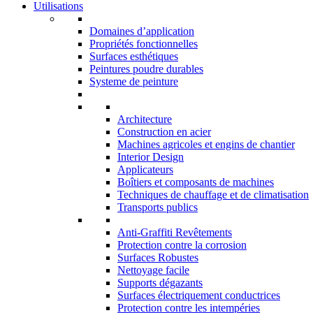
Utilisations
Domaines d’application
Propriétés fonctionnelles
Surfaces esthétiques
Peintures poudre durables
Systeme de peinture
Architecture
Construction en acier
Machines agricoles et engins de chantier
Interior Design
Applicateurs
Boîtiers et composants de machines
Techniques de chauffage et de climatisation
Transports publics
Anti-Graffiti Revêtements
Protection contre la corrosion
Surfaces Robustes
Nettoyage facile
Supports dégazants
Surfaces électriquement conductrices
Protection contre les intempéries