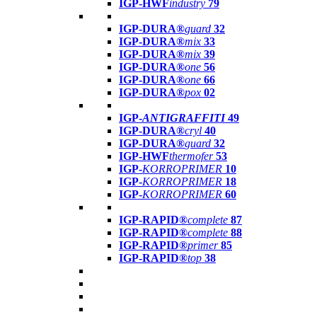
IGP-HWF
industry
79
IGP-DURA®
guard
32
IGP-DURA®
mix
33
IGP-DURA®
mix
39
IGP-DURA®
one
56
IGP-DURA®
one
66
IGP-DURA®
pox
02
IGP-
ANTIGRAFFITI
49
IGP-DURA®
cryl
40
IGP-DURA®
guard
32
IGP-HWF
thermofer
53
IGP-
KORROPRIMER
10
IGP-
KORROPRIMER
18
IGP-
KORROPRIMER
60
IGP-RAPID®
complete
87
IGP-RAPID®
complete
88
IGP-RAPID®
primer
85
IGP-RAPID®
top
38