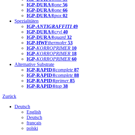
IGP-DURA®
one
56
IGP-DURA®
one
66
IGP-DURA®
pox
02
Spezialitäten
IGP-
ANTIGRAFFITI
49
IGP-DURA®
cryl
40
IGP-DURA®
guard
32
IGP-HWF
thermofer
53
IGP-
KORROPRIMER
10
IGP-
KORROPRIMER
18
IGP-
KORROPRIMER
60
Alternative Substrate
IGP-RAPID®
complete
87
IGP-RAPID®
complete
88
IGP-RAPID®
primer
85
IGP-RAPID®
top
38
Zurück
Deutsch
English
Deutsch
français
polski