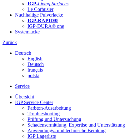
IGP-
Living Surfaces
Le Corbusier
Nachhaltige Pulverlacke
IGP-RAPID®
IGP-DURA® one
Systemlacke
Zurück
Deutsch
English
Deutsch
français
polski
Service
Übersicht
IGP Service Center
Farbton-Ausarbeitung
Troubleshooting
Prüfung und Untersuchung
Schadensermittlung, Expertise und Unterstützung
Anwendungs- und technische Beratung
IGP Lagerliste