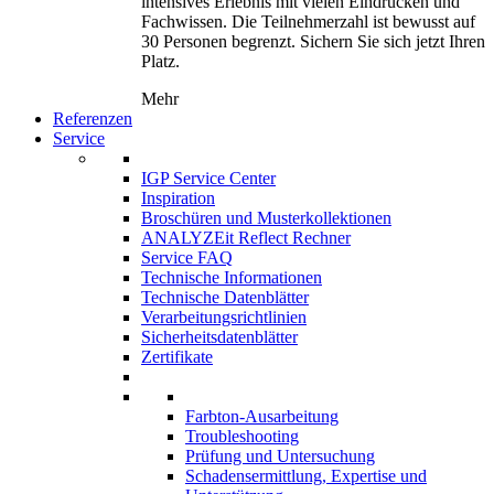
intensives Erlebnis mit vielen Eindrücken und
Fachwissen. Die Teilnehmerzahl ist bewusst auf
30 Personen begrenzt. Sichern Sie sich jetzt Ihren
Platz.
Mehr
Referenzen
Service
IGP Service Center
Inspiration
Broschüren und Musterkollektionen
ANALYZEit Reflect Rechner
Service FAQ
Technische Informationen
Technische Datenblätter
Verarbeitungsrichtlinien
Sicherheitsdatenblätter
Zertifikate
Farbton-Ausarbeitung
Troubleshooting
Prüfung und Untersuchung
Schadensermittlung, Expertise und