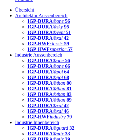
Übersicht
Architektur Aussenbereich
IGP-DURA®
one
56
IGP-DURA®
sky
95
IGP-DURA®
vent
51
IGP-DURA®
xal
42
IGP-HWF
classic
59
IGP-HWF
superior
57
Industrie Aussenbereich
IGP-DURA®
one
56
IGP-DURA®
one
66
IGP-DURA®
pol
64
IGP-DURA®
pol
68
IGP-DURA®
than
80
IGP-DURA®
than
81
IGP-DURA®
than
83
IGP-DURA®
than
89
IGP-DURA®
xal
42
IGP-DURA®
xal
46
IGP-HWF
industry
79
Industrie Innenbereich
IGP-DURA®
guard
32
IGP-DURA®
mix
33
IGP-DURA®
mix
39