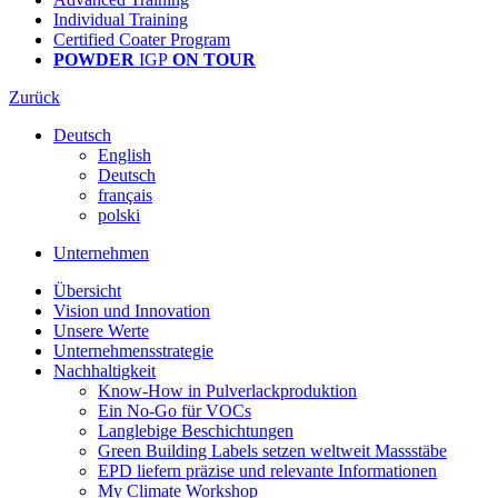
Individual Training
Certified Coater Program
POWDER
IGP
ON TOUR
Zurück
Deutsch
English
Deutsch
français
polski
Unternehmen
Übersicht
Vision und Innovation
Unsere Werte
Unternehmensstrategie
Nachhaltigkeit
Know-How in Pulverlackproduktion
Ein No-Go für VOCs
Langlebige Beschichtungen
Green Building Labels setzen weltweit Massstäbe
EPD liefern präzise und relevante Informationen
My Climate Workshop