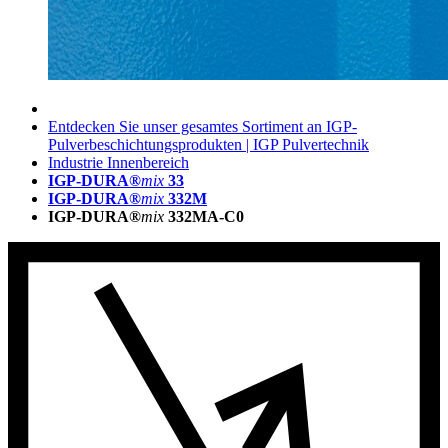
Entdecken Sie unser gesamtes Sortiment an IGP-
Pulverbeschichtungsprodukten | IGP Pulvertechnik
Industrie Innenbereich
IGP-DURA®
mix
33
IGP-DURA®
mix
332M
IGP-DURA®
mix
332MA-C0