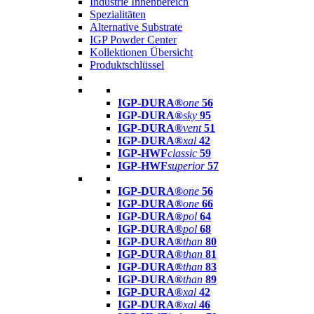
Industrie Innenbereich
Spezialitäten
Alternative Substrate
IGP Powder Center
Kollektionen Übersicht
Produktschlüssel
IGP-DURA®
one
56
IGP-DURA®
sky
95
IGP-DURA®
vent
51
IGP-DURA®
xal
42
IGP-HWF
classic
59
IGP-HWF
superior
57
IGP-DURA®
one
56
IGP-DURA®
one
66
IGP-DURA®
pol
64
IGP-DURA®
pol
68
IGP-DURA®
than
80
IGP-DURA®
than
81
IGP-DURA®
than
83
IGP-DURA®
than
89
IGP-DURA®
xal
42
IGP-DURA®
xal
46