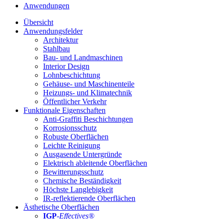
Anwendungen
Übersicht
Anwendungsfelder
Architektur
Stahlbau
Bau- und Landmaschinen
Interior Design
Lohnbeschichtung
Gehäuse- und Maschinenteile
Heizungs- und Klimatechnik
Öffentlicher Verkehr
Funktionale Eigenschaften
Anti-Graffiti Beschichtungen
Korrosionsschutz
Robuste Oberflächen
Leichte Reinigung
Ausgasende Untergründe
Elektrisch ableitende Oberflächen
Bewitterungsschutz
Chemische Beständigkeit
Höchste Langlebigkeit
IR-reflektierende Oberflächen
Ästhetische Oberflächen
IGP
-
Effectives®