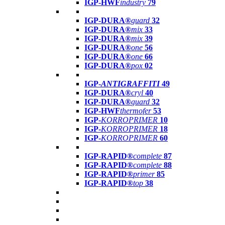
IGP-HWF
industry
79
IGP-DURA®
guard
32
IGP-DURA®
mix
33
IGP-DURA®
mix
39
IGP-DURA®
one
56
IGP-DURA®
one
66
IGP-DURA®
pox
02
IGP-
ANTIGRAFFITI
49
IGP-DURA®
cryl
40
IGP-DURA®
guard
32
IGP-HWF
thermofer
53
IGP-
KORROPRIMER
10
IGP-
KORROPRIMER
18
IGP-
KORROPRIMER
60
IGP-RAPID®
complete
87
IGP-RAPID®
complete
88
IGP-RAPID®
primer
85
IGP-RAPID®
top
38