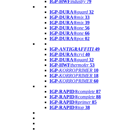
IGP-HWF
industry
79
IGP-DURA®
guard
32
IGP-DURA®
mix
33
IGP-DURA®
mix
39
IGP-DURA®
one
56
IGP-DURA®
one
66
IGP-DURA®
pox
02
IGP-
ANTIGRAFFITI
49
IGP-DURA®
cryl
40
IGP-DURA®
guard
32
IGP-HWF
thermofer
53
IGP-
KORROPRIMER
10
IGP-
KORROPRIMER
18
IGP-
KORROPRIMER
60
IGP-RAPID®
complete
87
IGP-RAPID®
complete
88
IGP-RAPID®
primer
85
IGP-RAPID®
top
38