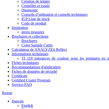
Création de teintes
Contrôles et essais
Diagnostic
Conseils d’utilisation et conseils techniques
IGP Liste de stock
Code de produit
Inspiration
green treasures
Brochures et collections
Brochures
Color Sample Cards
Calculateur de ANALYZEit Reflect
Informations techniques
TI_119_tolerances_de_couleur_pour_les_peintures_en_p
Fiches techniques
Recommandations d'application
Fiches de données de sécurité
Certificats
Certified Coater Program
Service-FAQ
Retour
français
English