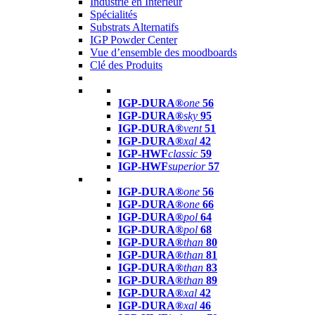
Industrie en Intérieur
Spécialités
Substrats Alternatifs
IGP Powder Center
Vue d’ensemble des moodboards
Clé des Produits
IGP-DURA®
one
56
IGP-DURA®
sky
95
IGP-DURA®
vent
51
IGP-DURA®
xal
42
IGP-HWF
classic
59
IGP-HWF
superior
57
IGP-DURA®
one
56
IGP-DURA®
one
66
IGP-DURA®
pol
64
IGP-DURA®
pol
68
IGP-DURA®
than
80
IGP-DURA®
than
81
IGP-DURA®
than
83
IGP-DURA®
than
89
IGP-DURA®
xal
42
IGP-DURA®
xal
46