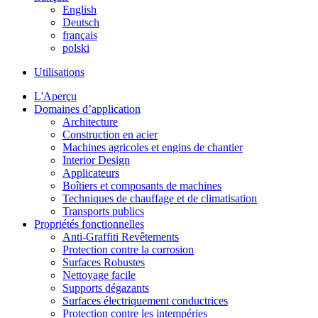
English
Deutsch
français
polski
Utilisations
L'Aperçu
Domaines d’application
Architecture
Construction en acier
Machines agricoles et engins de chantier
Interior Design
Applicateurs
Boîtiers et composants de machines
Techniques de chauffage et de climatisation
Transports publics
Propriétés fonctionnelles
Anti-Graffiti Revêtements
Protection contre la corrosion
Surfaces Robustes
Nettoyage facile
Supports dégazants
Surfaces électriquement conductrices
Protection contre les intempéries