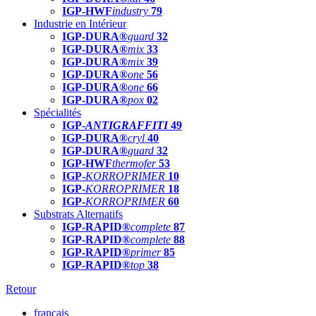
IGP-HWF
industry
79
Industrie en Intérieur
IGP-DURA®
guard
32
IGP-DURA®
mix
33
IGP-DURA®
mix
39
IGP-DURA®
one
56
IGP-DURA®
one
66
IGP-DURA®
pox
02
Spécialités
IGP-
ANTIGRAFFITI
49
IGP-DURA®
cryl
40
IGP-DURA®
guard
32
IGP-HWF
thermofer
53
IGP-
KORROPRIMER
10
IGP-
KORROPRIMER
18
IGP-
KORROPRIMER
60
Substrats Alternatifs
IGP-RAPID®
complete
87
IGP-RAPID®
complete
88
IGP-RAPID®
primer
85
IGP-RAPID®
top
38
Retour
français