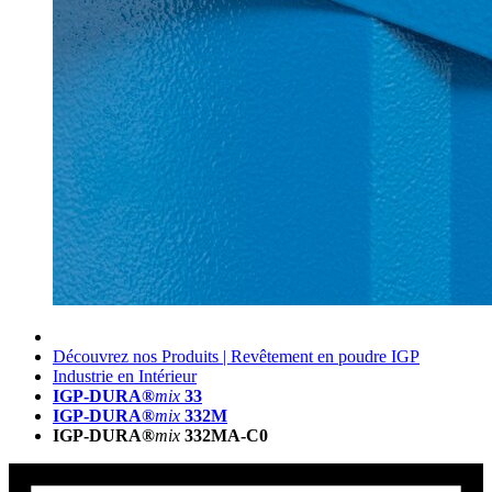
Découvrez nos Produits | Revêtement en poudre IGP
Industrie en Intérieur
IGP-DURA®
mix
33
IGP-DURA®
mix
332M
IGP-DURA®
mix
332MA-C0