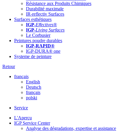
Résistance aux Produits Chimiques
Durabilité maximale
IR-reflectiv Surfaces
Surfaces esthétiques
IGP
-
Effectives®
IGP-
Living Surfaces
Le Corbusier
Peintures poudre durables
IGP-RAPID®
IGP-DURA® one
Systeme de peinture
Retour
français
English
Deutsch
français
polski
Service
L'Aperçu
IGP Service Center
Analyse des dégradations, expertise et assistance