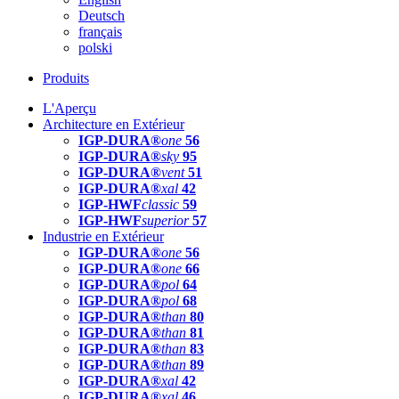
Deutsch
français
polski
Produits
L'Aperçu
Architecture en Extérieur
IGP-DURA®
one
56
IGP-DURA®
sky
95
IGP-DURA®
vent
51
IGP-DURA®
xal
42
IGP-HWF
classic
59
IGP-HWF
superior
57
Industrie en Extérieur
IGP-DURA®
one
56
IGP-DURA®
one
66
IGP-DURA®
pol
64
IGP-DURA®
pol
68
IGP-DURA®
than
80
IGP-DURA®
than
81
IGP-DURA®
than
83
IGP-DURA®
than
89
IGP-DURA®
xal
42
IGP-DURA®
xal
46