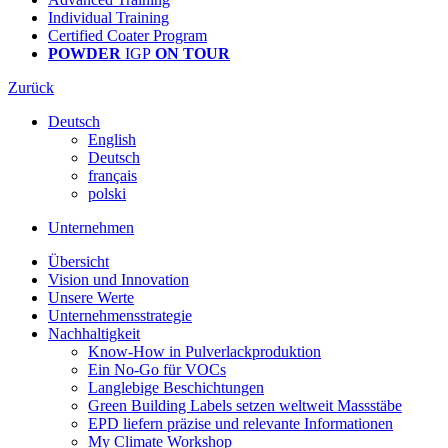
Individual Training
Certified Coater Program
POWDER
IGP
ON TOUR
Zurück
Deutsch
English
Deutsch
français
polski
Unternehmen
Übersicht
Vision und Innovation
Unsere Werte
Unternehmensstrategie
Nachhaltigkeit
Know-How in Pulverlackproduktion
Ein No-Go für VOCs
Langlebige Beschichtungen
Green Building Labels setzen weltweit Massstäbe
EPD liefern präzise und relevante Informationen
My Climate Workshop