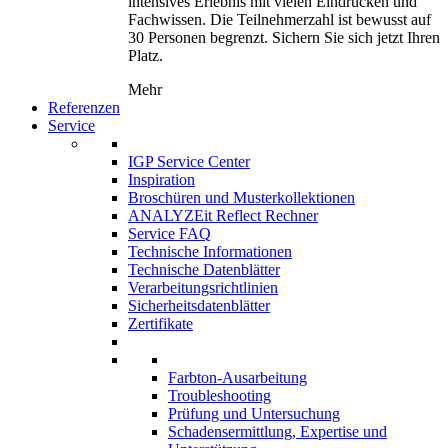
intensives Erlebnis mit vielen Eindrücken und
Fachwissen. Die Teilnehmerzahl ist bewusst auf
30 Personen begrenzt. Sichern Sie sich jetzt Ihren
Platz.
Mehr
Referenzen
Service
IGP Service Center
Inspiration
Broschüren und Musterkollektionen
ANALYZEit Reflect Rechner
Service FAQ
Technische Informationen
Technische Datenblätter
Verarbeitungsrichtlinien
Sicherheitsdatenblätter
Zertifikate
Farbton-Ausarbeitung
Troubleshooting
Prüfung und Untersuchung
Schadensermittlung, Expertise und