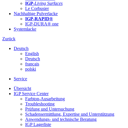
IGP-
Living Surfaces
Le Corbusier
Nachhaltige Pulverlacke
IGP-RAPID®
IGP-DURA® one
Systemlacke
Zurück
Deutsch
English
Deutsch
français
polski
Service
Übersicht
IGP Service Center
Farbton-Ausarbeitung
Troubleshooting
Prüfung und Untersuchung
Schadensermittlung, Expertise und Unterstützung
Anwendungs- und technische Beratung
IGP Lagerliste