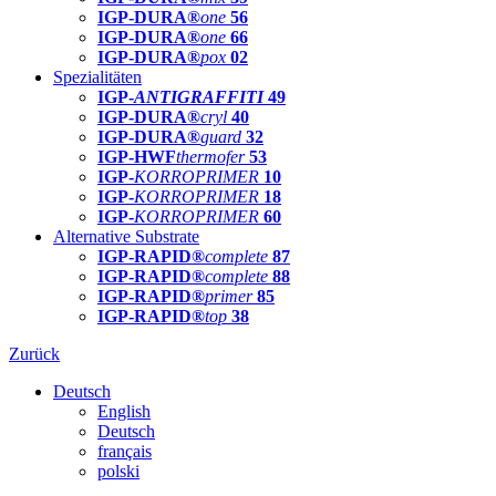
IGP-DURA®
one
56
IGP-DURA®
one
66
IGP-DURA®
pox
02
Spezialitäten
IGP-
ANTIGRAFFITI
49
IGP-DURA®
cryl
40
IGP-DURA®
guard
32
IGP-HWF
thermofer
53
IGP-
KORROPRIMER
10
IGP-
KORROPRIMER
18
IGP-
KORROPRIMER
60
Alternative Substrate
IGP-RAPID®
complete
87
IGP-RAPID®
complete
88
IGP-RAPID®
primer
85
IGP-RAPID®
top
38
Zurück
Deutsch
English
Deutsch
français
polski