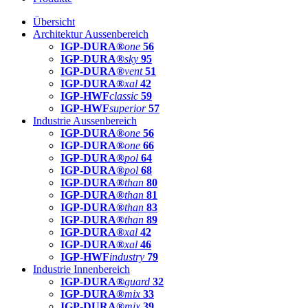
Übersicht
Architektur Aussenbereich
IGP-DURA®
one
56
IGP-DURA®
sky
95
IGP-DURA®
vent
51
IGP-DURA®
xal
42
IGP-HWF
classic
59
IGP-HWF
superior
57
Industrie Aussenbereich
IGP-DURA®
one
56
IGP-DURA®
one
66
IGP-DURA®
pol
64
IGP-DURA®
pol
68
IGP-DURA®
than
80
IGP-DURA®
than
81
IGP-DURA®
than
83
IGP-DURA®
than
89
IGP-DURA®
xal
42
IGP-DURA®
xal
46
IGP-HWF
industry
79
Industrie Innenbereich
IGP-DURA®
guard
32
IGP-DURA®
mix
33
IGP-DURA®
mix
39