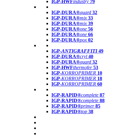
IGP-HWF
industry
79
IGP-DURA®
guard
32
IGP-DURA®
mix
33
IGP-DURA®
mix
39
IGP-DURA®
one
56
IGP-DURA®
one
66
IGP-DURA®
pox
02
IGP-
ANTIGRAFFITI
49
IGP-DURA®
cryl
40
IGP-DURA®
guard
32
IGP-HWF
thermofer
53
IGP-
KORROPRIMER
10
IGP-
KORROPRIMER
18
IGP-
KORROPRIMER
60
IGP-RAPID®
complete
87
IGP-RAPID®
complete
88
IGP-RAPID®
primer
85
IGP-RAPID®
top
38