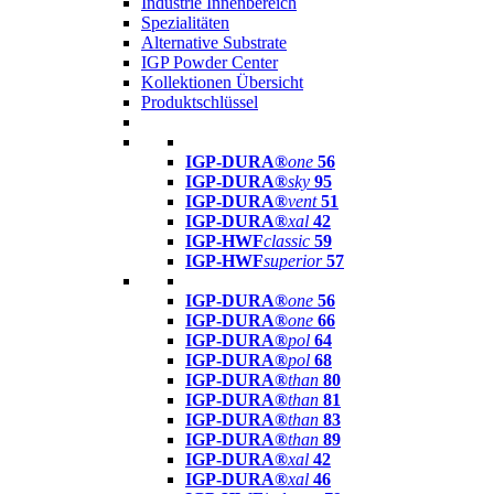
Industrie Innenbereich
Spezialitäten
Alternative Substrate
IGP Powder Center
Kollektionen Übersicht
Produktschlüssel
IGP-DURA®
one
56
IGP-DURA®
sky
95
IGP-DURA®
vent
51
IGP-DURA®
xal
42
IGP-HWF
classic
59
IGP-HWF
superior
57
IGP-DURA®
one
56
IGP-DURA®
one
66
IGP-DURA®
pol
64
IGP-DURA®
pol
68
IGP-DURA®
than
80
IGP-DURA®
than
81
IGP-DURA®
than
83
IGP-DURA®
than
89
IGP-DURA®
xal
42
IGP-DURA®
xal
46