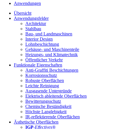
Anwendungen
Übersicht
Anwendungsfelder
Architektur
Stahlbau
Bau- und Landmaschinen
Interior Design
Lohnbeschichtung
Gehäuse- und Maschinenteile
Heizungs- und Klimatechnik
Öffentlicher Verkehr
Funktionale Eigenschaften
Anti-Graffiti Beschichtungen
Korrosionsschutz
Robuste Oberflächen
Leichte Reinigung
Ausgasende Untergründe
Elektrisch ableitende Oberflächen
Bewitterungsschutz
Chemische Beständigkeit
Höchste Langlebigkeit
IR-reflektierende Oberflächen
Ästhetische Oberflächen
IGP
-
Effectives®