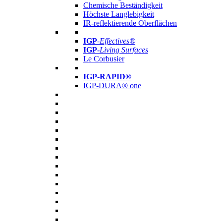
Chemische Beständigkeit
Höchste Langlebigkeit
IR-reflektierende Oberflächen
IGP
-
Effectives®
IGP-
Living Surfaces
Le Corbusier
IGP-RAPID®
IGP-DURA® one