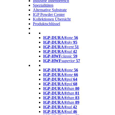
Industrie Innenbereich
Spezialitäten
Alternative Substrate
IGP Powder Center
Kollektionen Übersicht
Produktschlüssel
IGP-DURA®
one
56
IGP-DURA®
sky
95
IGP-DURA®
vent
51
IGP-DURA®
xal
42
IGP-HWF
classic
59
IGP-HWF
superior
57
IGP-DURA®
one
56
IGP-DURA®
one
66
IGP-DURA®
pol
64
IGP-DURA®
pol
68
IGP-DURA®
than
80
IGP-DURA®
than
81
IGP-DURA®
than
83
IGP-DURA®
than
89
IGP-DURA®
xal
42
IGP-DURA®
xal
46