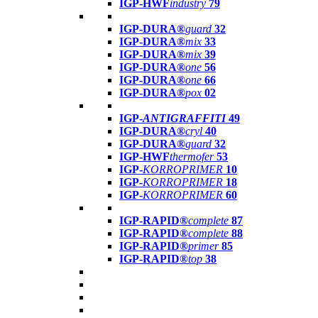
IGP-HWF
industry
79
IGP-DURA®
guard
32
IGP-DURA®
mix
33
IGP-DURA®
mix
39
IGP-DURA®
one
56
IGP-DURA®
one
66
IGP-DURA®
pox
02
IGP-
ANTIGRAFFITI
49
IGP-DURA®
cryl
40
IGP-DURA®
guard
32
IGP-HWF
thermofer
53
IGP-
KORROPRIMER
10
IGP-
KORROPRIMER
18
IGP-
KORROPRIMER
60
IGP-RAPID®
complete
87
IGP-RAPID®
complete
88
IGP-RAPID®
primer
85
IGP-RAPID®
top
38