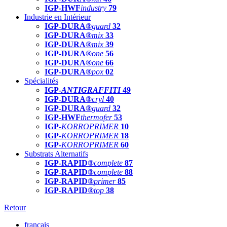
IGP-HWF
industry
79
Industrie en Intérieur
IGP-DURA®
guard
32
IGP-DURA®
mix
33
IGP-DURA®
mix
39
IGP-DURA®
one
56
IGP-DURA®
one
66
IGP-DURA®
pox
02
Spécialités
IGP-
ANTIGRAFFITI
49
IGP-DURA®
cryl
40
IGP-DURA®
guard
32
IGP-HWF
thermofer
53
IGP-
KORROPRIMER
10
IGP-
KORROPRIMER
18
IGP-
KORROPRIMER
60
Substrats Alternatifs
IGP-RAPID®
complete
87
IGP-RAPID®
complete
88
IGP-RAPID®
primer
85
IGP-RAPID®
top
38
Retour
français