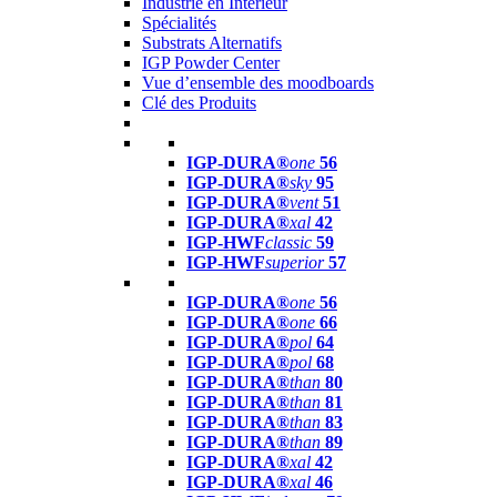
Industrie en Intérieur
Spécialités
Substrats Alternatifs
IGP Powder Center
Vue d’ensemble des moodboards
Clé des Produits
IGP-DURA®
one
56
IGP-DURA®
sky
95
IGP-DURA®
vent
51
IGP-DURA®
xal
42
IGP-HWF
classic
59
IGP-HWF
superior
57
IGP-DURA®
one
56
IGP-DURA®
one
66
IGP-DURA®
pol
64
IGP-DURA®
pol
68
IGP-DURA®
than
80
IGP-DURA®
than
81
IGP-DURA®
than
83
IGP-DURA®
than
89
IGP-DURA®
xal
42
IGP-DURA®
xal
46