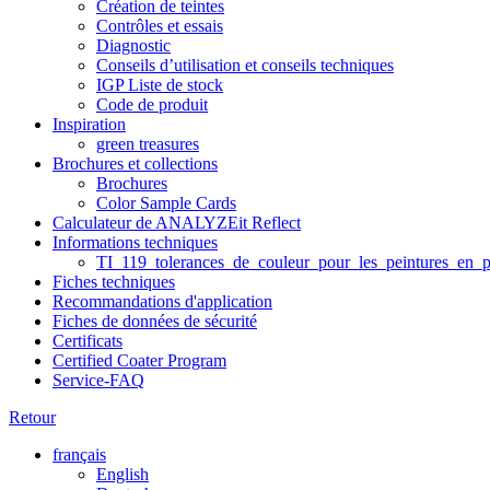
Création de teintes
Contrôles et essais
Diagnostic
Conseils d’utilisation et conseils techniques
IGP Liste de stock
Code de produit
Inspiration
green treasures
Brochures et collections
Brochures
Color Sample Cards
Calculateur de ANALYZEit Reflect
Informations techniques
TI_119_tolerances_de_couleur_pour_les_peintures_en_p
Fiches techniques
Recommandations d'application
Fiches de données de sécurité
Certificats
Certified Coater Program
Service-FAQ
Retour
français
English