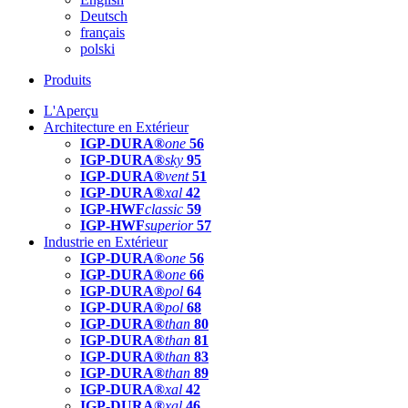
Deutsch
français
polski
Produits
L'Aperçu
Architecture en Extérieur
IGP-DURA®
one
56
IGP-DURA®
sky
95
IGP-DURA®
vent
51
IGP-DURA®
xal
42
IGP-HWF
classic
59
IGP-HWF
superior
57
Industrie en Extérieur
IGP-DURA®
one
56
IGP-DURA®
one
66
IGP-DURA®
pol
64
IGP-DURA®
pol
68
IGP-DURA®
than
80
IGP-DURA®
than
81
IGP-DURA®
than
83
IGP-DURA®
than
89
IGP-DURA®
xal
42
IGP-DURA®
xal
46