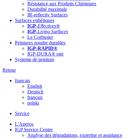
Résistance aux Produits Chimiques
Durabilité maximale
IR-reflectiv Surfaces
Surfaces esthétiques
IGP
-
Effectives®
IGP-
Living Surfaces
Le Corbusier
Peintures poudre durables
IGP-RAPID®
IGP-DURA® one
Systeme de peinture
Retour
français
English
Deutsch
français
polski
Service
L'Aperçu
IGP Service Center
Analyse des dégradations, expertise et assistance