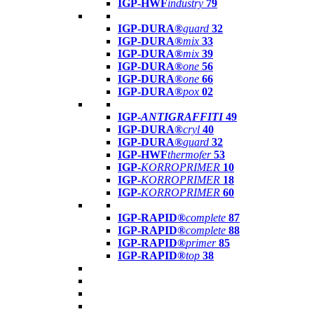
IGP-HWF
industry
79
IGP-DURA®
guard
32
IGP-DURA®
mix
33
IGP-DURA®
mix
39
IGP-DURA®
one
56
IGP-DURA®
one
66
IGP-DURA®
pox
02
IGP-
ANTIGRAFFITI
49
IGP-DURA®
cryl
40
IGP-DURA®
guard
32
IGP-HWF
thermofer
53
IGP-
KORROPRIMER
10
IGP-
KORROPRIMER
18
IGP-
KORROPRIMER
60
IGP-RAPID®
complete
87
IGP-RAPID®
complete
88
IGP-RAPID®
primer
85
IGP-RAPID®
top
38