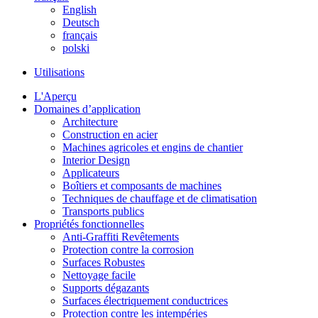
English
Deutsch
français
polski
Utilisations
L'Aperçu
Domaines d’application
Architecture
Construction en acier
Machines agricoles et engins de chantier
Interior Design
Applicateurs
Boîtiers et composants de machines
Techniques de chauffage et de climatisation
Transports publics
Propriétés fonctionnelles
Anti-Graffiti Revêtements
Protection contre la corrosion
Surfaces Robustes
Nettoyage facile
Supports dégazants
Surfaces électriquement conductrices
Protection contre les intempéries