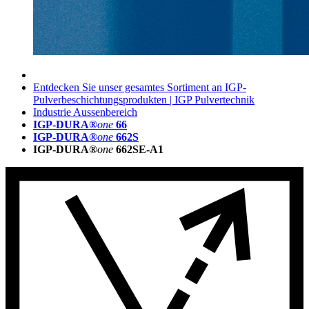
Entdecken Sie unser gesamtes Sortiment an IGP-
Pulverbeschichtungsprodukten | IGP Pulvertechnik
Industrie Aussenbereich
IGP-DURA®
one
66
IGP-DURA®
one
662S
IGP-DURA®
one
662SE-A1