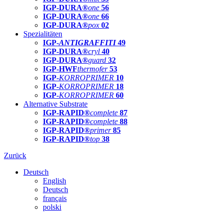
IGP-DURA®
one
56
IGP-DURA®
one
66
IGP-DURA®
pox
02
Spezialitäten
IGP-
ANTIGRAFFITI
49
IGP-DURA®
cryl
40
IGP-DURA®
guard
32
IGP-HWF
thermofer
53
IGP-
KORROPRIMER
10
IGP-
KORROPRIMER
18
IGP-
KORROPRIMER
60
Alternative Substrate
IGP-RAPID®
complete
87
IGP-RAPID®
complete
88
IGP-RAPID®
primer
85
IGP-RAPID®
top
38
Zurück
Deutsch
English
Deutsch
français
polski