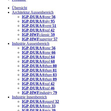
Übersicht
Architektur Aussenbereich
IGP-DURA®
one
56
IGP-DURA®
sky
95
IGP-DURA®
vent
51
IGP-DURA®
xal
42
IGP-HWF
classic
59
IGP-HWF
superior
57
Industrie Aussenbereich
IGP-DURA®
one
56
IGP-DURA®
one
66
IGP-DURA®
pol
64
IGP-DURA®
pol
68
IGP-DURA®
than
80
IGP-DURA®
than
81
IGP-DURA®
than
83
IGP-DURA®
than
89
IGP-DURA®
xal
42
IGP-DURA®
xal
46
IGP-HWF
industry
79
Industrie Innenbereich
IGP-DURA®
guard
32
IGP-DURA®
mix
33
IGP-DURA®
mix
39