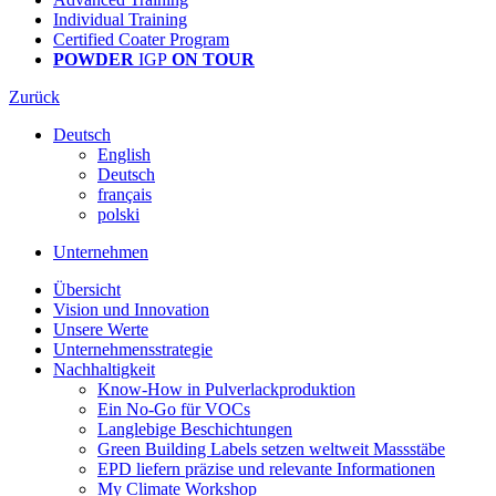
Individual Training
Certified Coater Program
POWDER
IGP
ON TOUR
Zurück
Deutsch
English
Deutsch
français
polski
Unternehmen
Übersicht
Vision und Innovation
Unsere Werte
Unternehmensstrategie
Nachhaltigkeit
Know-How in Pulverlackproduktion
Ein No-Go für VOCs
Langlebige Beschichtungen
Green Building Labels setzen weltweit Massstäbe
EPD liefern präzise und relevante Informationen
My Climate Workshop