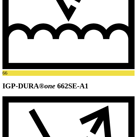
66
IGP-DURA®
one
662SE-A1