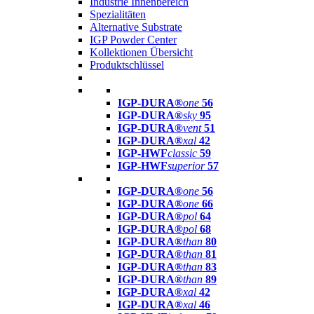
Industrie Innenbereich
Spezialitäten
Alternative Substrate
IGP Powder Center
Kollektionen Übersicht
Produktschlüssel
IGP-DURA®
one
56
IGP-DURA®
sky
95
IGP-DURA®
vent
51
IGP-DURA®
xal
42
IGP-HWF
classic
59
IGP-HWF
superior
57
IGP-DURA®
one
56
IGP-DURA®
one
66
IGP-DURA®
pol
64
IGP-DURA®
pol
68
IGP-DURA®
than
80
IGP-DURA®
than
81
IGP-DURA®
than
83
IGP-DURA®
than
89
IGP-DURA®
xal
42
IGP-DURA®
xal
46