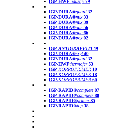
IGP-HWF
industry
79
IGP-DURA®
guard
32
IGP-DURA®
mix
33
IGP-DURA®
mix
39
IGP-DURA®
one
56
IGP-DURA®
one
66
IGP-DURA®
pox
02
IGP-
ANTIGRAFFITI
49
IGP-DURA®
cryl
40
IGP-DURA®
guard
32
IGP-HWF
thermofer
53
IGP-
KORROPRIMER
10
IGP-
KORROPRIMER
18
IGP-
KORROPRIMER
60
IGP-RAPID®
complete
87
IGP-RAPID®
complete
88
IGP-RAPID®
primer
85
IGP-RAPID®
top
38