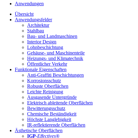
Anwendungen
Übersicht
Anwendungsfelder
Architektur
Stahlbau
Bau- und Landmaschinen
Interior Design
Lohnbeschichtung
Gehäuse- und Maschinenteile
Heizungs- und Klimatechnik
Öffentlicher Verkehr
Funktionale Eigenschaften
Anti-Graffiti Beschichtungen
Korrosionsschutz
Robuste Oberflächen
Leichte Reinigung
Ausgasende Untergründe
Elektrisch ableitende Oberflächen
Bewitterungsschutz
Chemische Beständigkeit
Höchste Langlebigkeit
IR-reflektierende Oberflächen
Ästhetische Oberflächen
IGP
-
Effectives®