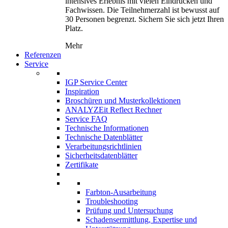
intensives Erlebnis mit vielen Eindrücken und
Fachwissen. Die Teilnehmerzahl ist bewusst auf
30 Personen begrenzt. Sichern Sie sich jetzt Ihren
Platz.
Mehr
Referenzen
Service
IGP Service Center
Inspiration
Broschüren und Musterkollektionen
ANALYZEit Reflect Rechner
Service FAQ
Technische Informationen
Technische Datenblätter
Verarbeitungsrichtlinien
Sicherheitsdatenblätter
Zertifikate
Farbton-Ausarbeitung
Troubleshooting
Prüfung und Untersuchung
Schadensermittlung, Expertise und