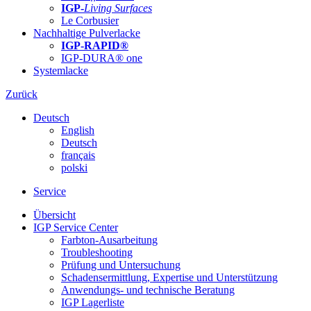
IGP-
Living Surfaces
Le Corbusier
Nachhaltige Pulverlacke
IGP-RAPID®
IGP-DURA® one
Systemlacke
Zurück
Deutsch
English
Deutsch
français
polski
Service
Übersicht
IGP Service Center
Farbton-Ausarbeitung
Troubleshooting
Prüfung und Untersuchung
Schadensermittlung, Expertise und Unterstützung
Anwendungs- und technische Beratung
IGP Lagerliste