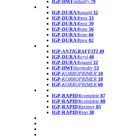
IGP-HWF
industry
79
IGP-DURA®
guard
32
IGP-DURA®
mix
33
IGP-DURA®
mix
39
IGP-DURA®
one
56
IGP-DURA®
one
66
IGP-DURA®
pox
02
IGP-
ANTIGRAFFITI
49
IGP-DURA®
cryl
40
IGP-DURA®
guard
32
IGP-HWF
thermofer
53
IGP-
KORROPRIMER
10
IGP-
KORROPRIMER
18
IGP-
KORROPRIMER
60
IGP-RAPID®
complete
87
IGP-RAPID®
complete
88
IGP-RAPID®
primer
85
IGP-RAPID®
top
38