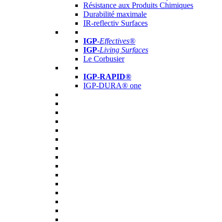
Résistance aux Produits Chimiques
Durabilité maximale
IR-reflectiv Surfaces
IGP
-
Effectives®
IGP-
Living Surfaces
Le Corbusier
IGP-RAPID®
IGP-DURA® one