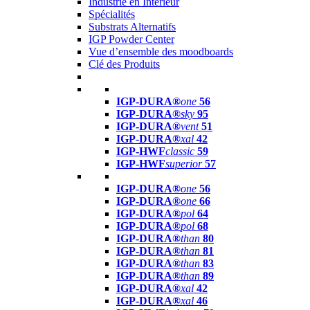
Industrie en Intérieur
Spécialités
Substrats Alternatifs
IGP Powder Center
Vue d’ensemble des moodboards
Clé des Produits
IGP-DURA®
one
56
IGP-DURA®
sky
95
IGP-DURA®
vent
51
IGP-DURA®
xal
42
IGP-HWF
classic
59
IGP-HWF
superior
57
IGP-DURA®
one
56
IGP-DURA®
one
66
IGP-DURA®
pol
64
IGP-DURA®
pol
68
IGP-DURA®
than
80
IGP-DURA®
than
81
IGP-DURA®
than
83
IGP-DURA®
than
89
IGP-DURA®
xal
42
IGP-DURA®
xal
46