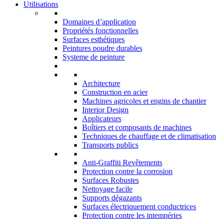
Utilisations
Domaines d’application
Propriétés fonctionnelles
Surfaces esthétiques
Peintures poudre durables
Systeme de peinture
Architecture
Construction en acier
Machines agricoles et engins de chantier
Interior Design
Applicateurs
Boîtiers et composants de machines
Techniques de chauffage et de climatisation
Transports publics
Anti-Graffiti Revêtements
Protection contre la corrosion
Surfaces Robustes
Nettoyage facile
Supports dégazants
Surfaces électriquement conductrices
Protection contre les intempéries