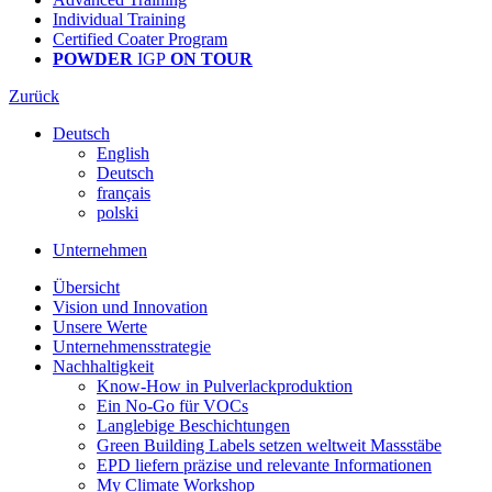
Individual Training
Certified Coater Program
POWDER
IGP
ON TOUR
Zurück
Deutsch
English
Deutsch
français
polski
Unternehmen
Übersicht
Vision und Innovation
Unsere Werte
Unternehmensstrategie
Nachhaltigkeit
Know-How in Pulverlackproduktion
Ein No-Go für VOCs
Langlebige Beschichtungen
Green Building Labels setzen weltweit Massstäbe
EPD liefern präzise und relevante Informationen
My Climate Workshop