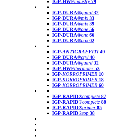
IGP-HWF
industry
79
IGP-DURA®
guard
32
IGP-DURA®
mix
33
IGP-DURA®
mix
39
IGP-DURA®
one
56
IGP-DURA®
one
66
IGP-DURA®
pox
02
IGP-
ANTIGRAFFITI
49
IGP-DURA®
cryl
40
IGP-DURA®
guard
32
IGP-HWF
thermofer
53
IGP-
KORROPRIMER
10
IGP-
KORROPRIMER
18
IGP-
KORROPRIMER
60
IGP-RAPID®
complete
87
IGP-RAPID®
complete
88
IGP-RAPID®
primer
85
IGP-RAPID®
top
38