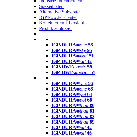
Industrie Innenbereich
Spezialitäten
Alternative Substrate
IGP Powder Center
Kollektionen Übersicht
Produktschlüssel
IGP-DURA®
one
56
IGP-DURA®
sky
95
IGP-DURA®
vent
51
IGP-DURA®
xal
42
IGP-HWF
classic
59
IGP-HWF
superior
57
IGP-DURA®
one
56
IGP-DURA®
one
66
IGP-DURA®
pol
64
IGP-DURA®
pol
68
IGP-DURA®
than
80
IGP-DURA®
than
81
IGP-DURA®
than
83
IGP-DURA®
than
89
IGP-DURA®
xal
42
IGP-DURA®
xal
46