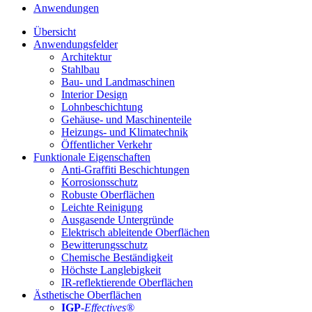
Anwendungen
Übersicht
Anwendungsfelder
Architektur
Stahlbau
Bau- und Landmaschinen
Interior Design
Lohnbeschichtung
Gehäuse- und Maschinenteile
Heizungs- und Klimatechnik
Öffentlicher Verkehr
Funktionale Eigenschaften
Anti-Graffiti Beschichtungen
Korrosionsschutz
Robuste Oberflächen
Leichte Reinigung
Ausgasende Untergründe
Elektrisch ableitende Oberflächen
Bewitterungsschutz
Chemische Beständigkeit
Höchste Langlebigkeit
IR-reflektierende Oberflächen
Ästhetische Oberflächen
IGP
-
Effectives®