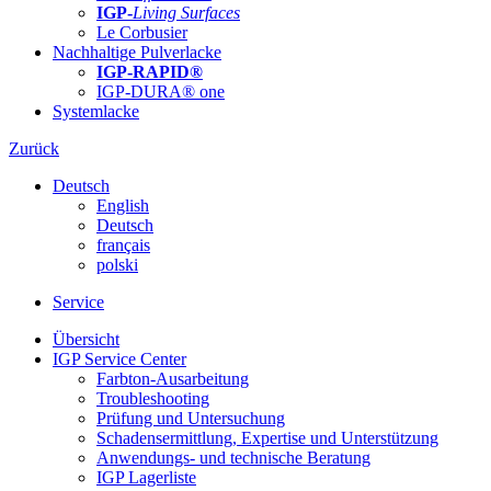
IGP-
Living Surfaces
Le Corbusier
Nachhaltige Pulverlacke
IGP-RAPID®
IGP-DURA® one
Systemlacke
Zurück
Deutsch
English
Deutsch
français
polski
Service
Übersicht
IGP Service Center
Farbton-Ausarbeitung
Troubleshooting
Prüfung und Untersuchung
Schadensermittlung, Expertise und Unterstützung
Anwendungs- und technische Beratung
IGP Lagerliste