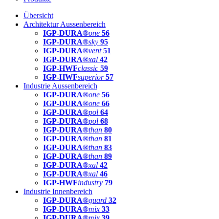
Übersicht
Architektur Aussenbereich
IGP-DURA®
one
56
IGP-DURA®
sky
95
IGP-DURA®
vent
51
IGP-DURA®
xal
42
IGP-HWF
classic
59
IGP-HWF
superior
57
Industrie Aussenbereich
IGP-DURA®
one
56
IGP-DURA®
one
66
IGP-DURA®
pol
64
IGP-DURA®
pol
68
IGP-DURA®
than
80
IGP-DURA®
than
81
IGP-DURA®
than
83
IGP-DURA®
than
89
IGP-DURA®
xal
42
IGP-DURA®
xal
46
IGP-HWF
industry
79
Industrie Innenbereich
IGP-DURA®
guard
32
IGP-DURA®
mix
33
IGP-DURA®
mix
39