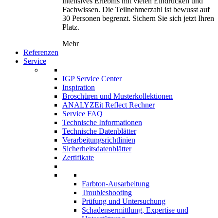
intensives Erlebnis mit vielen Eindrücken und
Fachwissen. Die Teilnehmerzahl ist bewusst auf
30 Personen begrenzt. Sichern Sie sich jetzt Ihren
Platz.
Mehr
Referenzen
Service
IGP Service Center
Inspiration
Broschüren und Musterkollektionen
ANALYZEit Reflect Rechner
Service FAQ
Technische Informationen
Technische Datenblätter
Verarbeitungsrichtlinien
Sicherheitsdatenblätter
Zertifikate
Farbton-Ausarbeitung
Troubleshooting
Prüfung und Untersuchung
Schadensermittlung, Expertise und