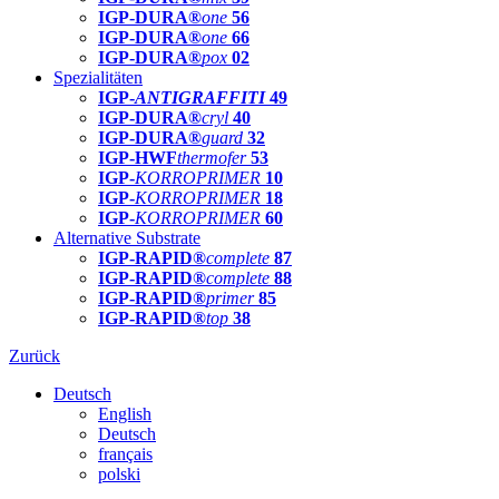
IGP-DURA®
one
56
IGP-DURA®
one
66
IGP-DURA®
pox
02
Spezialitäten
IGP-
ANTIGRAFFITI
49
IGP-DURA®
cryl
40
IGP-DURA®
guard
32
IGP-HWF
thermofer
53
IGP-
KORROPRIMER
10
IGP-
KORROPRIMER
18
IGP-
KORROPRIMER
60
Alternative Substrate
IGP-RAPID®
complete
87
IGP-RAPID®
complete
88
IGP-RAPID®
primer
85
IGP-RAPID®
top
38
Zurück
Deutsch
English
Deutsch
français
polski