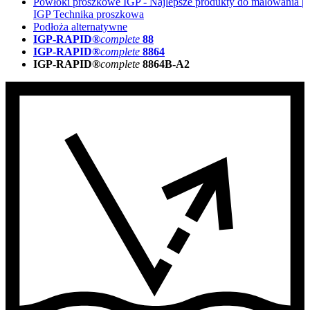
Powłoki proszkowe IGP - Najlepsze produkty do malowania |
IGP Technika proszkowa
Podłoża alternatywne
IGP-RAPID®
complete
88
IGP-RAPID®
complete
8864
IGP-RAPID®
complete
8864B-A2