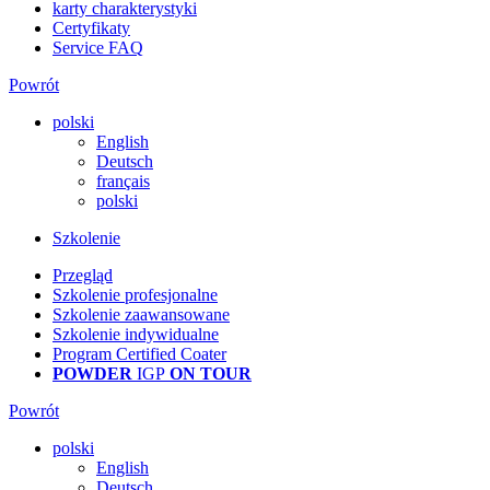
karty charakterystyki
Certyfikaty
Service FAQ
Powrót
polski
English
Deutsch
français
polski
Szkolenie
Przegląd
Szkolenie profesjonalne
Szkolenie zaawansowane
Szkolenie indywidualne
Program Certified Coater
POWDER
IGP
ON TOUR
Powrót
polski
English
Deutsch