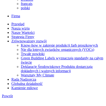
français
polski
Firma
Przegląd
Nasza wizja
Nasze Wartości
Strategia Firmy
Zrównoważony rozwój
Know-how w zakresie produkcji farb proszkowych
Nie dla lotnych związków organicznych (VOCs)
Trwałe powłoki
Green Building Labels wyznaczają standardy na całym
świecie
Deklaracje Środowiskowe Produktu dostarczają
dokładnych i ważnych informacji
Warsztaty My Climate
Rada Nadzorcza
Globalna działalność
Kamienie milowe
Powrót