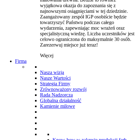
wyjątkowa okazja do zapoznania się z
najnowszymi osiągnięciami w tej dziedzinie.
Zaangażowany zespół IGP osobiście będzie
towarzyszyć Państwu podczas całego
wydarzenia, zapewniając moc wrażeń oraz
specjalistyczną wiedzę. Liczba uczestników jest
celowo ograniczona do maksymalnie 30 osób.
Zarezerwuj miejsce już teraz!
Więcej
Firma
Nasza wizja
Nasze Wartości
Strategia Firmy
Zrównoważony rozwój
Rada Nadzorcza
Globalna działalność
Kamienie milowe
Know-how w zakresie produkcji farb