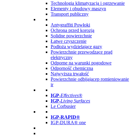
Technologia klimatyzacja i ogrzewanie
Elementy i obudowy maszyn
Transport publiczny
Antygraffiti Powłoki
Ochrona przed korozją
Solidne powierzchnie
Łatwe czyszczenie
Podłoża wydzielające gazy
Powierzchnie przewodzące prąd
elektryczny
Odporne na warunki pogodowe
Odporność chemiczna
Najwyższa trwałość
Powierzchnie odbijajacep romieniowanie
ir
IGP
-
Effectives®
IGP-
Living Surfaces
Le Corbusier
IGP-RAPID®
IGP-DURA® one