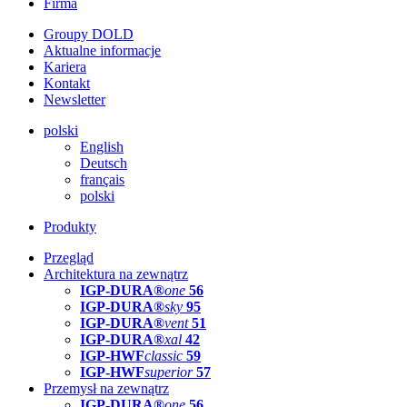
Firma
Groupy DOLD
Aktualne informacje
Kariera
Kontakt
Newsletter
polski
English
Deutsch
français
polski
Produkty
Przegląd
Architektura na zewnątrz
IGP-DURA®
one
56
IGP-DURA®
sky
95
IGP-DURA®
vent
51
IGP-DURA®
xal
42
IGP-HWF
classic
59
IGP-HWF
superior
57
Przemysł na zewnątrz
IGP-DURA®
one
56