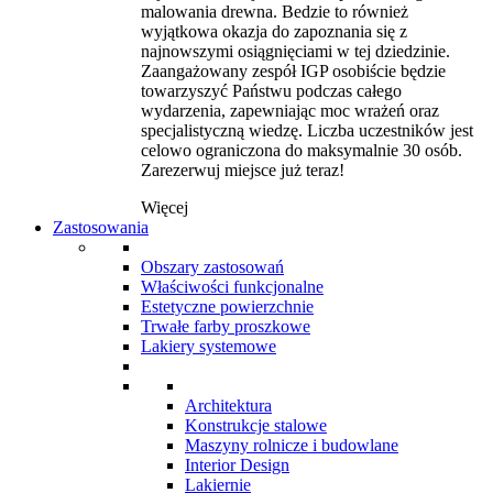
malowania drewna. Bedzie to również
wyjątkowa okazja do zapoznania się z
najnowszymi osiągnięciami w tej dziedzinie.
Zaangażowany zespół IGP osobiście będzie
towarzyszyć Państwu podczas całego
wydarzenia, zapewniając moc wrażeń oraz
specjalistyczną wiedzę. Liczba uczestników jest
celowo ograniczona do maksymalnie 30 osób.
Zarezerwuj miejsce już teraz!
Więcej
Zastosowania
Obszary zastosowań
Właściwości funkcjonalne
Estetyczne powierzchnie
Trwałe farby proszkowe
Lakiery systemowe
Architektura
Konstrukcje stalowe
Maszyny rolnicze i budowlane
Interior Design
Lakiernie