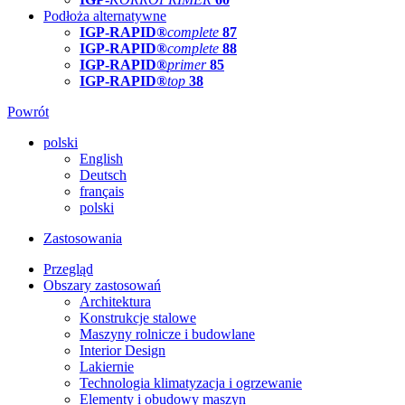
Podłoża alternatywne
IGP-RAPID®
complete
87
IGP-RAPID®
complete
88
IGP-RAPID®
primer
85
IGP-RAPID®
top
38
Powrót
polski
English
Deutsch
français
polski
Zastosowania
Przegląd
Obszary zastosowań
Architektura
Konstrukcje stalowe
Maszyny rolnicze i budowlane
Interior Design
Lakiernie
Technologia klimatyzacja i ogrzewanie
Elementy i obudowy maszyn