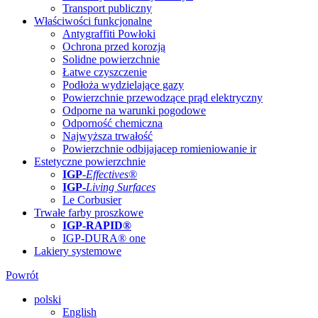
Transport publiczny
Właściwości funkcjonalne
Antygraffiti Powłoki
Ochrona przed korozją
Solidne powierzchnie
Łatwe czyszczenie
Podłoża wydzielające gazy
Powierzchnie przewodzące prąd elektryczny
Odporne na warunki pogodowe
Odporność chemiczna
Najwyższa trwałość
Powierzchnie odbijajacep romieniowanie ir
Estetyczne powierzchnie
IGP
-
Effectives®
IGP-
Living Surfaces
Le Corbusier
Trwałe farby proszkowe
IGP-RAPID®
IGP-DURA® one
Lakiery systemowe
Powrót
polski
English