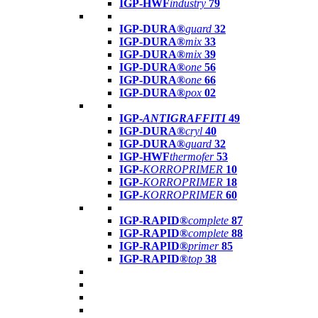
IGP-HWF
industry
79
IGP-DURA®
guard
32
IGP-DURA®
mix
33
IGP-DURA®
mix
39
IGP-DURA®
one
56
IGP-DURA®
one
66
IGP-DURA®
pox
02
IGP-
ANTIGRAFFITI
49
IGP-DURA®
cryl
40
IGP-DURA®
guard
32
IGP-HWF
thermofer
53
IGP-
KORROPRIMER
10
IGP-
KORROPRIMER
18
IGP-
KORROPRIMER
60
IGP-RAPID®
complete
87
IGP-RAPID®
complete
88
IGP-RAPID®
primer
85
IGP-RAPID®
top
38