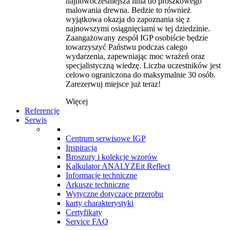
najnowocześniejsza linia do proszkowego
malowania drewna. Bedzie to również
wyjątkowa okazja do zapoznania się z
najnowszymi osiągnięciami w tej dziedzinie.
Zaangażowany zespół IGP osobiście będzie
towarzyszyć Państwu podczas całego
wydarzenia, zapewniając moc wrażeń oraz
specjalistyczną wiedzę. Liczba uczestników jest
celowo ograniczona do maksymalnie 30 osób.
Zarezerwuj miejsce już teraz!
Więcej
Referencje
Serwis
Centrum serwisowe IGP
Inspiracja
Broszury i kolekcje wzorów
Kalkulator ANALYZEit Reflect
Informacje techniczne
Arkusze techniczne
Wytyczne dotyczące przerobu
karty charakterystyki
Certyfikaty
Service FAQ