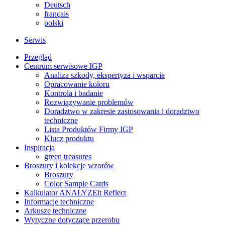
Deutsch
français
polski
Serwis
Przegląd
Centrum serwisowe IGP
Analiza szkody, ekspertyza i wsparcie
Opracowanie koloru
Kontrola i badanie
Rozwiązywanie problemów
Doradztwo w zakresie zastosowania i doradztwo
techniczne
Lista Produktów Firmy IGP
Klucz produktu
Inspiracja
green treasures
Broszury i kolekcje wzorów
Broszury
Color Sample Cards
Kalkulator ANALYZEit Reflect
Informacje techniczne
Arkusze techniczne
Wytyczne dotyczące przerobu