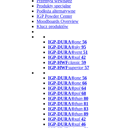
Przemysł wewnątrz
Produkty specjalne
Podłoża alternatywne
IGP Powder Center
Moodboards Overview
Klucz produktów
IGP-DURA®
one
56
IGP-DURA®
sky
95
IGP-DURA®
vent
51
IGP-DURA®
xal
42
IGP-HWF
classic
59
IGP-HWF
superior
57
IGP-DURA®
one
56
IGP-DURA®
one
66
IGP-DURA®
pol
64
IGP-DURA®
pol
68
IGP-DURA®
than
80
IGP-DURA®
than
81
IGP-DURA®
than
83
IGP-DURA®
than
89
IGP-DURA®
xal
42
IGP-DURA®
xal
46