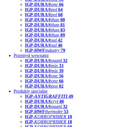
IGP-DURA®
one
66
IGP-DURA®
pol
64
IGP-DURA®
pol
68
IGP-DURA®
than
80
IGP-DURA®
than
81
IGP-DURA®
than
83
IGP-DURA®
than
89
IGP-DURA®
xal
42
IGP-DURA®
xal
46
IGP-HWF
industry
79
Przemysł wewnątrz
IGP-DURA®
guard
32
IGP-DURA®
mix
33
IGP-DURA®
mix
39
IGP-DURA®
one
56
IGP-DURA®
one
66
IGP-DURA®
pox
02
Produkty specjalne
IGP-
ANTIGRAFFITI
49
IGP-DURA®
cryl
40
IGP-DURA®
guard
32
IGP-HWF
thermofer
53
IGP-
KORROPRIMER
10
IGP-
KORROPRIMER
18
IGP-
KORROPRIMER
60