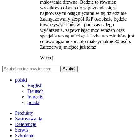
malowania drewna. Bedzie to również
wyjątkowa okazja do zapoznania się z
najnowszymi osiągnięciami w tej dziedzinie.
Zaangażowany zespół IGP osobiście będzie
towarzyszyć Państwu podczas całego
wydarzenia, zapewniając moc wrażeń oraz
specjalistyczną wiedzę. Liczba uczestników jest
celowo ograniczona do maksymalnie 30 osób.
Zarezerwuj miejsce już teraz!
Więcej
Szukaj
polski
English
Deutsch
français
polski
Produkty
Zastosowania
Referencje
Serwis
Szkolenie