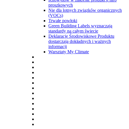
proszkowych
Nie dla lotnych związków organicznych
(VOCs)
Trwałe powłoki
Green Building Labels wyznaczają
standardy na całym świecie
Deklaracje Środowiskowe Produktu
dostarczają dokładnych i ważnych
informacji
Warsztaty My Climate