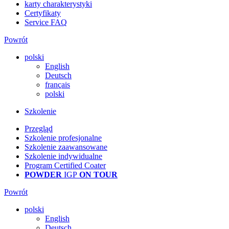
karty charakterystyki
Certyfikaty
Service FAQ
Powrót
polski
English
Deutsch
français
polski
Szkolenie
Przegląd
Szkolenie profesjonalne
Szkolenie zaawansowane
Szkolenie indywidualne
Program Certified Coater
POWDER
IGP
ON TOUR
Powrót
polski
English
Deutsch