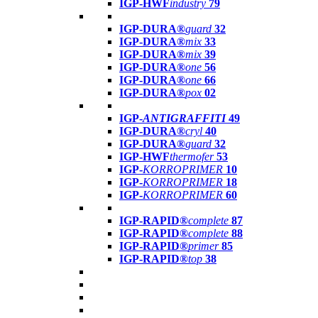
IGP-HWF
industry
79
IGP-DURA®
guard
32
IGP-DURA®
mix
33
IGP-DURA®
mix
39
IGP-DURA®
one
56
IGP-DURA®
one
66
IGP-DURA®
pox
02
IGP-
ANTIGRAFFITI
49
IGP-DURA®
cryl
40
IGP-DURA®
guard
32
IGP-HWF
thermofer
53
IGP-
KORROPRIMER
10
IGP-
KORROPRIMER
18
IGP-
KORROPRIMER
60
IGP-RAPID®
complete
87
IGP-RAPID®
complete
88
IGP-RAPID®
primer
85
IGP-RAPID®
top
38