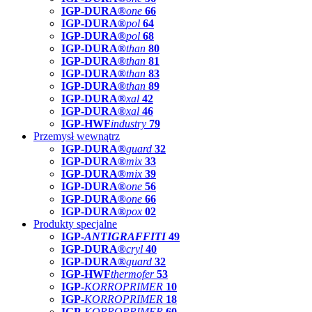
IGP-DURA®
one
66
IGP-DURA®
pol
64
IGP-DURA®
pol
68
IGP-DURA®
than
80
IGP-DURA®
than
81
IGP-DURA®
than
83
IGP-DURA®
than
89
IGP-DURA®
xal
42
IGP-DURA®
xal
46
IGP-HWF
industry
79
Przemysł wewnątrz
IGP-DURA®
guard
32
IGP-DURA®
mix
33
IGP-DURA®
mix
39
IGP-DURA®
one
56
IGP-DURA®
one
66
IGP-DURA®
pox
02
Produkty specjalne
IGP-
ANTIGRAFFITI
49
IGP-DURA®
cryl
40
IGP-DURA®
guard
32
IGP-HWF
thermofer
53
IGP-
KORROPRIMER
10
IGP-
KORROPRIMER
18
IGP-
KORROPRIMER
60