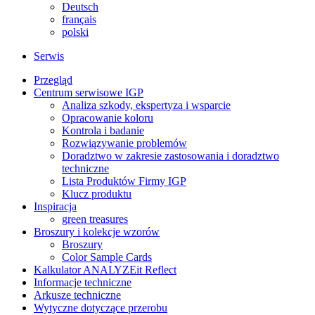
Deutsch
français
polski
Serwis
Przegląd
Centrum serwisowe IGP
Analiza szkody, ekspertyza i wsparcie
Opracowanie koloru
Kontrola i badanie
Rozwiązywanie problemów
Doradztwo w zakresie zastosowania i doradztwo
techniczne
Lista Produktów Firmy IGP
Klucz produktu
Inspiracja
green treasures
Broszury i kolekcje wzorów
Broszury
Color Sample Cards
Kalkulator ANALYZEit Reflect
Informacje techniczne
Arkusze techniczne
Wytyczne dotyczące przerobu