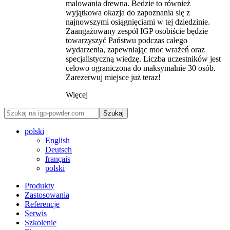
malowania drewna. Bedzie to również
wyjątkowa okazja do zapoznania się z
najnowszymi osiągnięciami w tej dziedzinie.
Zaangażowany zespół IGP osobiście będzie
towarzyszyć Państwu podczas całego
wydarzenia, zapewniając moc wrażeń oraz
specjalistyczną wiedzę. Liczba uczestników jest
celowo ograniczona do maksymalnie 30 osób.
Zarezerwuj miejsce już teraz!
Więcej
Szukaj
polski
English
Deutsch
français
polski
Produkty
Zastosowania
Referencje
Serwis
Szkolenie