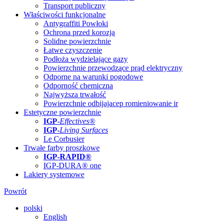
Transport publiczny
Właściwości funkcjonalne
Antygraffiti Powłoki
Ochrona przed korozją
Solidne powierzchnie
Łatwe czyszczenie
Podłoża wydzielające gazy
Powierzchnie przewodzące prąd elektryczny
Odporne na warunki pogodowe
Odporność chemiczna
Najwyższa trwałość
Powierzchnie odbijajacep romieniowanie ir
Estetyczne powierzchnie
IGP
-
Effectives®
IGP-
Living Surfaces
Le Corbusier
Trwałe farby proszkowe
IGP-RAPID®
IGP-DURA® one
Lakiery systemowe
Powrót
polski
English