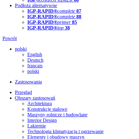
Podłoża alternatywne
IGP-RAPID®
complete
87
IGP-RAPID®
complete
88
IGP-RAPID®
primer
85
IGP-RAPID®
top
38
Powrót
polski
English
Deutsch
français
polski
Zastosowania
Przegląd
Obszary zastosowań
Architektura
Konstrukcje stalowe
Maszyny rolnicze i budowlane
Interior Design
Lakiernie
Technologia klimatyzacja i ogrzewanie
Elementy i obudowy maszyn