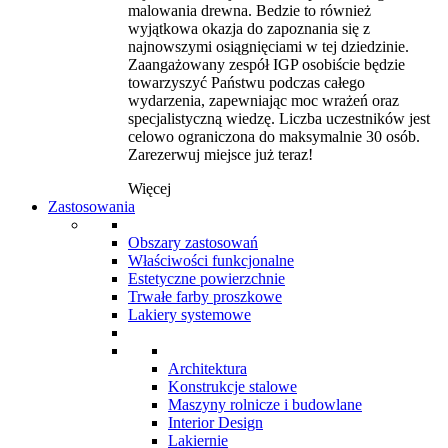
malowania drewna. Bedzie to również
wyjątkowa okazja do zapoznania się z
najnowszymi osiągnięciami w tej dziedzinie.
Zaangażowany zespół IGP osobiście będzie
towarzyszyć Państwu podczas całego
wydarzenia, zapewniając moc wrażeń oraz
specjalistyczną wiedzę. Liczba uczestników jest
celowo ograniczona do maksymalnie 30 osób.
Zarezerwuj miejsce już teraz!
Więcej
Zastosowania
Obszary zastosowań
Właściwości funkcjonalne
Estetyczne powierzchnie
Trwałe farby proszkowe
Lakiery systemowe
Architektura
Konstrukcje stalowe
Maszyny rolnicze i budowlane
Interior Design
Lakiernie