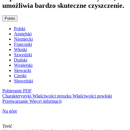
umożliwia bardzo skuteczne czyszczenie.
Polski
Polski
Angielski
Niemiecki
Francuski
Włoski
Szwedzki
Duński
Węgierski
Słowacki
Czeski
Słoweński
Pobieranie PDF
Charakterystyki
Właściwości proszku
Właściwości powłoki
Przetwarzanie
Więcej informacji
Na górę
Treść