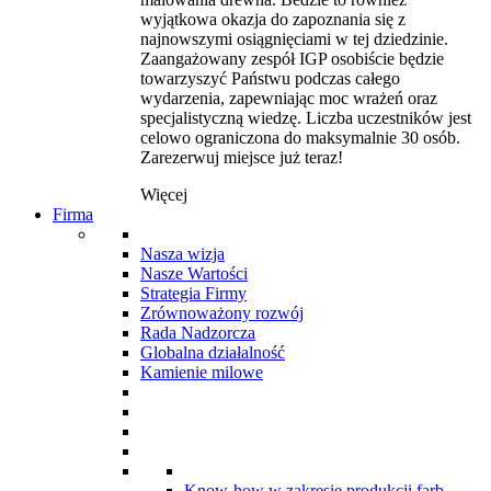
wyjątkowa okazja do zapoznania się z
najnowszymi osiągnięciami w tej dziedzinie.
Zaangażowany zespół IGP osobiście będzie
towarzyszyć Państwu podczas całego
wydarzenia, zapewniając moc wrażeń oraz
specjalistyczną wiedzę. Liczba uczestników jest
celowo ograniczona do maksymalnie 30 osób.
Zarezerwuj miejsce już teraz!
Więcej
Firma
Nasza wizja
Nasze Wartości
Strategia Firmy
Zrównoważony rozwój
Rada Nadzorcza
Globalna działalność
Kamienie milowe
Know-how w zakresie produkcji farb