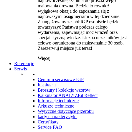
najnowocześniejsza linia do proszkowego
malowania drewna. Bedzie to również
wyjątkowa okazja do zapoznania się z
najnowszymi osiągnięciami w tej dziedzinie.
Zaangażowany zespół IGP osobiście będzie
towarzyszyć Państwu podczas całego
wydarzenia, zapewniając moc wrażeń oraz
specjalistyczną wiedzę. Liczba uczestników jest
celowo ograniczona do maksymalnie 30 osób.
Zarezerwuj miejsce już teraz!
Więcej
Referencje
Serwis
Centrum serwisowe IGP
Inspiracja
Broszury i kolekcje wzorów
Kalkulator ANALYZEit Reflect
Informacje techniczne
Arkusze techniczne
Wytyczne dotyczące przerobu
karty charakterystyki
Certyfikaty
Service FAQ