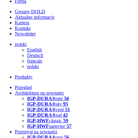
Firma
Groupy DOLD
Aktualne informacje
Kariera
Kontakt
Newsletter
polski
English
Deutsch
français
polski
Produkty
Przegląd
Architektura na zewnątrz
IGP-DURA®
one
56
IGP-DURA®
sky
95
IGP-DURA®
vent
51
IGP-DURA®
xal
42
IGP-HWF
classic
59
IGP-HWF
superior
57
Przemysł na zewnątrz
IGP-DURA®
one
56