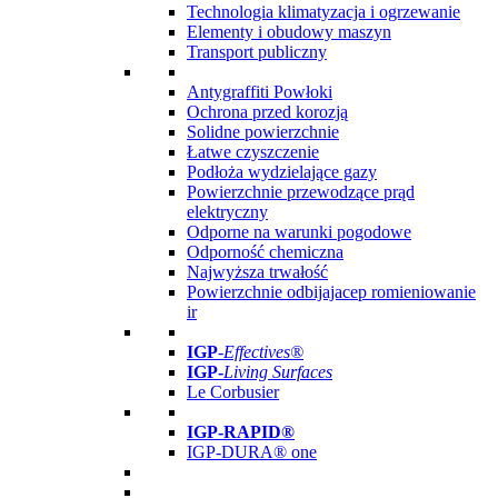
Technologia klimatyzacja i ogrzewanie
Elementy i obudowy maszyn
Transport publiczny
Antygraffiti Powłoki
Ochrona przed korozją
Solidne powierzchnie
Łatwe czyszczenie
Podłoża wydzielające gazy
Powierzchnie przewodzące prąd
elektryczny
Odporne na warunki pogodowe
Odporność chemiczna
Najwyższa trwałość
Powierzchnie odbijajacep romieniowanie
ir
IGP
-
Effectives®
IGP-
Living Surfaces
Le Corbusier
IGP-RAPID®
IGP-DURA® one