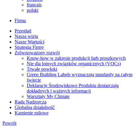
français
polski
Firma
Przegląd
Nasza wizja
Nasze Wartości
Strategia Firmy
Zrównoważony rozwój
Know-how w zakresie produkcji farb proszkowych
Nie dla lotnych związków organicznych (VOCs)
Trwałe powłoki
Green Building Labels wyznaczają standardy na całym
świecie
Deklaracje Środowiskowe Produktu dostarczają
dokładnych i ważnych informacji
Warsztaty My Climate
Rada Nadzorcza
Globalna działalność
Kamienie milowe
Powrót