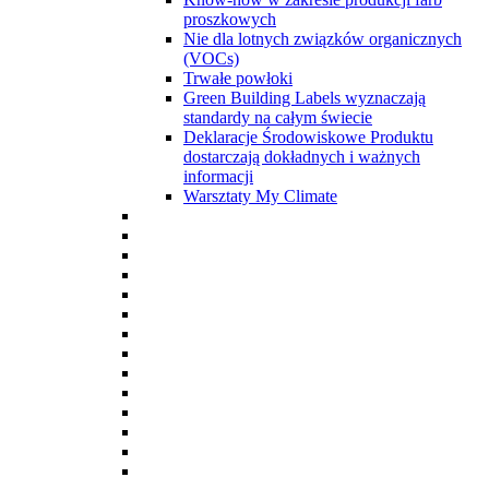
proszkowych
Nie dla lotnych związków organicznych
(VOCs)
Trwałe powłoki
Green Building Labels wyznaczają
standardy na całym świecie
Deklaracje Środowiskowe Produktu
dostarczają dokładnych i ważnych
informacji
Warsztaty My Climate