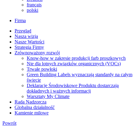
français
polski
Firma
Przegląd
Nasza wizja
Nasze Wartości
Strategia Firmy
Zrównoważony rozwój
Know-how w zakresie produkcji farb proszkowych
Nie dla lotnych związków organicznych (VOCs)
Trwałe powłoki
Green Building Labels wyznaczają standardy na całym
świecie
Deklaracje Środowiskowe Produktu dostarczają
dokładnych i ważnych informacji
Warsztaty My Climate
Rada Nadzorcza
Globalna działalność
Kamienie milowe
Powrót