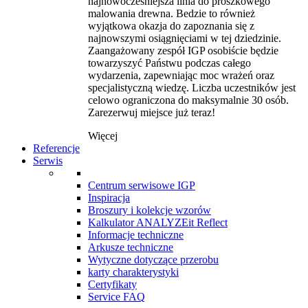
najnowocześniejsza linia do proszkowego
malowania drewna. Bedzie to również
wyjątkowa okazja do zapoznania się z
najnowszymi osiągnięciami w tej dziedzinie.
Zaangażowany zespół IGP osobiście będzie
towarzyszyć Państwu podczas całego
wydarzenia, zapewniając moc wrażeń oraz
specjalistyczną wiedzę. Liczba uczestników jest
celowo ograniczona do maksymalnie 30 osób.
Zarezerwuj miejsce już teraz!
Więcej
Referencje
Serwis
Centrum serwisowe IGP
Inspiracja
Broszury i kolekcje wzorów
Kalkulator ANALYZEit Reflect
Informacje techniczne
Arkusze techniczne
Wytyczne dotyczące przerobu
karty charakterystyki
Certyfikaty
Service FAQ