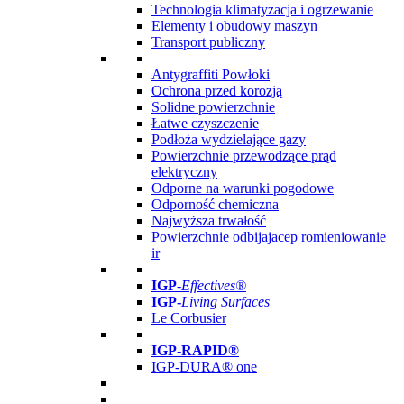
Technologia klimatyzacja i ogrzewanie
Elementy i obudowy maszyn
Transport publiczny
Antygraffiti Powłoki
Ochrona przed korozją
Solidne powierzchnie
Łatwe czyszczenie
Podłoża wydzielające gazy
Powierzchnie przewodzące prąd
elektryczny
Odporne na warunki pogodowe
Odporność chemiczna
Najwyższa trwałość
Powierzchnie odbijajacep romieniowanie
ir
IGP
-
Effectives®
IGP-
Living Surfaces
Le Corbusier
IGP-RAPID®
IGP-DURA® one