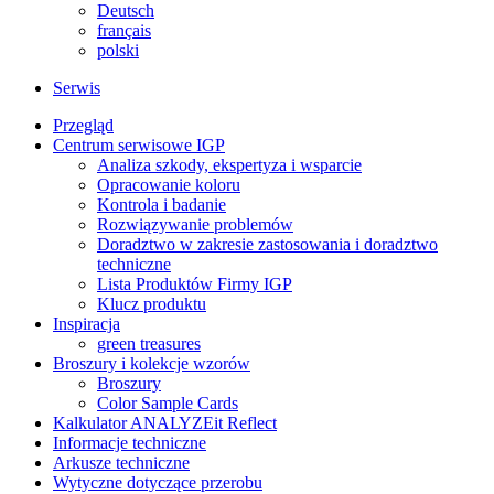
Deutsch
français
polski
Serwis
Przegląd
Centrum serwisowe IGP
Analiza szkody, ekspertyza i wsparcie
Opracowanie koloru
Kontrola i badanie
Rozwiązywanie problemów
Doradztwo w zakresie zastosowania i doradztwo
techniczne
Lista Produktów Firmy IGP
Klucz produktu
Inspiracja
green treasures
Broszury i kolekcje wzorów
Broszury
Color Sample Cards
Kalkulator ANALYZEit Reflect
Informacje techniczne
Arkusze techniczne
Wytyczne dotyczące przerobu