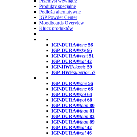
Przemysł wewnątrz
Produkty specjalne
Podłoża alternatywne
IGP Powder Center
Moodboards Overview
Klucz produktów
IGP-DURA®
one
56
IGP-DURA®
sky
95
IGP-DURA®
vent
51
IGP-DURA®
xal
42
IGP-HWF
classic
59
IGP-HWF
superior
57
IGP-DURA®
one
56
IGP-DURA®
one
66
IGP-DURA®
pol
64
IGP-DURA®
pol
68
IGP-DURA®
than
80
IGP-DURA®
than
81
IGP-DURA®
than
83
IGP-DURA®
than
89
IGP-DURA®
xal
42
IGP-DURA®
xal
46