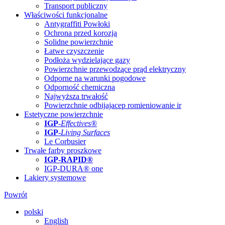
Transport publiczny
Właściwości funkcjonalne
Antygraffiti Powłoki
Ochrona przed korozją
Solidne powierzchnie
Łatwe czyszczenie
Podłoża wydzielające gazy
Powierzchnie przewodzące prąd elektryczny
Odporne na warunki pogodowe
Odporność chemiczna
Najwyższa trwałość
Powierzchnie odbijajacep romieniowanie ir
Estetyczne powierzchnie
IGP
-
Effectives®
IGP-
Living Surfaces
Le Corbusier
Trwałe farby proszkowe
IGP-RAPID®
IGP-DURA® one
Lakiery systemowe
Powrót
polski
English