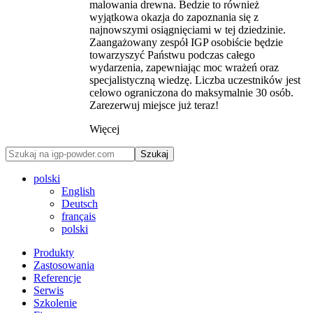
malowania drewna. Bedzie to również
wyjątkowa okazja do zapoznania się z
najnowszymi osiągnięciami w tej dziedzinie.
Zaangażowany zespół IGP osobiście będzie
towarzyszyć Państwu podczas całego
wydarzenia, zapewniając moc wrażeń oraz
specjalistyczną wiedzę. Liczba uczestników jest
celowo ograniczona do maksymalnie 30 osób.
Zarezerwuj miejsce już teraz!
Więcej
Szukaj
polski
English
Deutsch
français
polski
Produkty
Zastosowania
Referencje
Serwis
Szkolenie