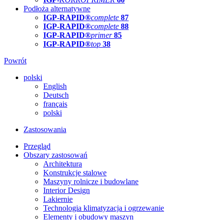
Podłoża alternatywne
IGP-RAPID®
complete
87
IGP-RAPID®
complete
88
IGP-RAPID®
primer
85
IGP-RAPID®
top
38
Powrót
polski
English
Deutsch
français
polski
Zastosowania
Przegląd
Obszary zastosowań
Architektura
Konstrukcje stalowe
Maszyny rolnicze i budowlane
Interior Design
Lakiernie
Technologia klimatyzacja i ogrzewanie
Elementy i obudowy maszyn