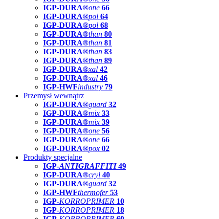
IGP-DURA®
one
66
IGP-DURA®
pol
64
IGP-DURA®
pol
68
IGP-DURA®
than
80
IGP-DURA®
than
81
IGP-DURA®
than
83
IGP-DURA®
than
89
IGP-DURA®
xal
42
IGP-DURA®
xal
46
IGP-HWF
industry
79
Przemysł wewnątrz
IGP-DURA®
guard
32
IGP-DURA®
mix
33
IGP-DURA®
mix
39
IGP-DURA®
one
56
IGP-DURA®
one
66
IGP-DURA®
pox
02
Produkty specjalne
IGP-
ANTIGRAFFITI
49
IGP-DURA®
cryl
40
IGP-DURA®
guard
32
IGP-HWF
thermofer
53
IGP-
KORROPRIMER
10
IGP-
KORROPRIMER
18
IGP-
KORROPRIMER
60