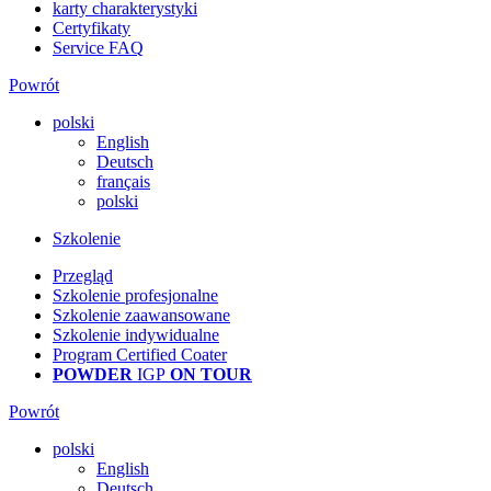
karty charakterystyki
Certyfikaty
Service FAQ
Powrót
polski
English
Deutsch
français
polski
Szkolenie
Przegląd
Szkolenie profesjonalne
Szkolenie zaawansowane
Szkolenie indywidualne
Program Certified Coater
POWDER
IGP
ON TOUR
Powrót
polski
English
Deutsch