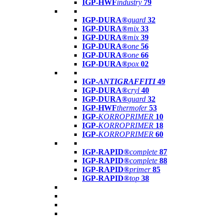
IGP-HWF
industry
79
IGP-DURA®
guard
32
IGP-DURA®
mix
33
IGP-DURA®
mix
39
IGP-DURA®
one
56
IGP-DURA®
one
66
IGP-DURA®
pox
02
IGP-
ANTIGRAFFITI
49
IGP-DURA®
cryl
40
IGP-DURA®
guard
32
IGP-HWF
thermofer
53
IGP-
KORROPRIMER
10
IGP-
KORROPRIMER
18
IGP-
KORROPRIMER
60
IGP-RAPID®
complete
87
IGP-RAPID®
complete
88
IGP-RAPID®
primer
85
IGP-RAPID®
top
38