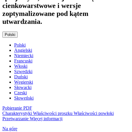
cienkowarstwowe i wersje
zoptymalizowane pod kątem
utwardzania.
Polski
Polski
Angielski
Niemiecki
Francuski
Włoski
Szwedzki
Duński
Węgierski
Słowacki
Czeski
Słoweński
Pobieranie PDF
Charakterystyki
Właściwości proszku
Właściwości powłoki
Przetwarzanie
Więcej informacji
Na górę