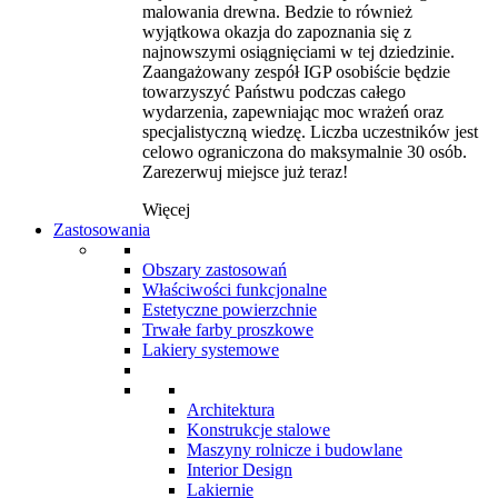
malowania drewna. Bedzie to również
wyjątkowa okazja do zapoznania się z
najnowszymi osiągnięciami w tej dziedzinie.
Zaangażowany zespół IGP osobiście będzie
towarzyszyć Państwu podczas całego
wydarzenia, zapewniając moc wrażeń oraz
specjalistyczną wiedzę. Liczba uczestników jest
celowo ograniczona do maksymalnie 30 osób.
Zarezerwuj miejsce już teraz!
Więcej
Zastosowania
Obszary zastosowań
Właściwości funkcjonalne
Estetyczne powierzchnie
Trwałe farby proszkowe
Lakiery systemowe
Architektura
Konstrukcje stalowe
Maszyny rolnicze i budowlane
Interior Design
Lakiernie