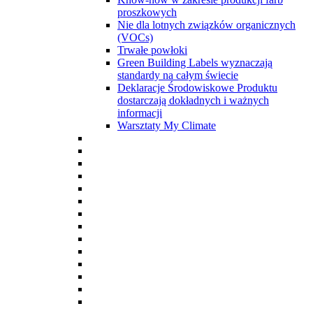
proszkowych
Nie dla lotnych związków organicznych
(VOCs)
Trwałe powłoki
Green Building Labels wyznaczają
standardy na całym świecie
Deklaracje Środowiskowe Produktu
dostarczają dokładnych i ważnych
informacji
Warsztaty My Climate