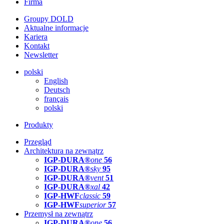
Firma
Groupy DOLD
Aktualne informacje
Kariera
Kontakt
Newsletter
polski
English
Deutsch
français
polski
Produkty
Przegląd
Architektura na zewnątrz
IGP-DURA®
one
56
IGP-DURA®
sky
95
IGP-DURA®
vent
51
IGP-DURA®
xal
42
IGP-HWF
classic
59
IGP-HWF
superior
57
Przemysł na zewnątrz
IGP-DURA®
one
56