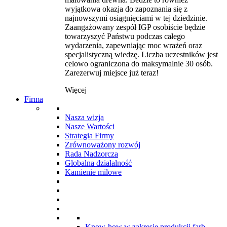
wyjątkowa okazja do zapoznania się z
najnowszymi osiągnięciami w tej dziedzinie.
Zaangażowany zespół IGP osobiście będzie
towarzyszyć Państwu podczas całego
wydarzenia, zapewniając moc wrażeń oraz
specjalistyczną wiedzę. Liczba uczestników jest
celowo ograniczona do maksymalnie 30 osób.
Zarezerwuj miejsce już teraz!
Więcej
Firma
Nasza wizja
Nasze Wartości
Strategia Firmy
Zrównoważony rozwój
Rada Nadzorcza
Globalna działalność
Kamienie milowe
Know-how w zakresie produkcji farb