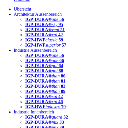
Übersicht
Architektur Aussenbereich
IGP-DURA®
one
56
IGP-DURA®
sky
95
IGP-DURA®
vent
51
IGP-DURA®
xal
42
IGP-HWF
classic
59
IGP-HWF
superior
57
Industrie Aussenbereich
IGP-DURA®
one
56
IGP-DURA®
one
66
IGP-DURA®
pol
64
IGP-DURA®
pol
68
IGP-DURA®
than
80
IGP-DURA®
than
81
IGP-DURA®
than
83
IGP-DURA®
than
89
IGP-DURA®
xal
42
IGP-DURA®
xal
46
IGP-HWF
industry
79
Industrie Innenbereich
IGP-DURA®
guard
32
IGP-DURA®
mix
33
IGP-DURA®
mix
39