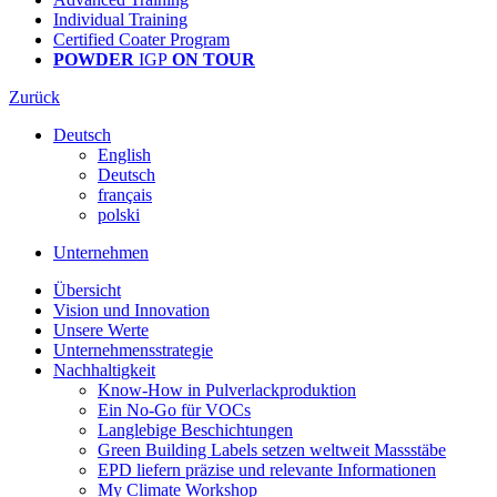
Individual Training
Certified Coater Program
POWDER
IGP
ON TOUR
Zurück
Deutsch
English
Deutsch
français
polski
Unternehmen
Übersicht
Vision und Innovation
Unsere Werte
Unternehmensstrategie
Nachhaltigkeit
Know-How in Pulverlackproduktion
Ein No-Go für VOCs
Langlebige Beschichtungen
Green Building Labels setzen weltweit Massstäbe
EPD liefern präzise und relevante Informationen
My Climate Workshop