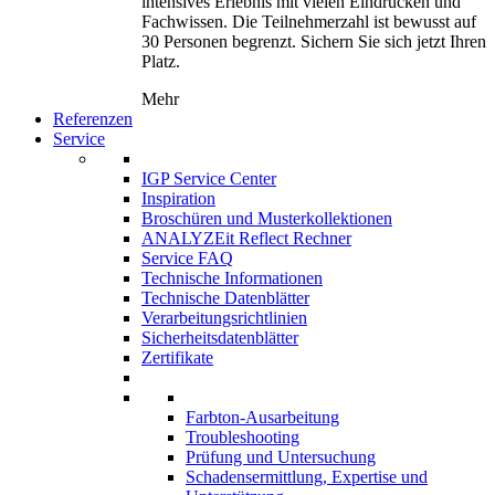
intensives Erlebnis mit vielen Eindrücken und
Fachwissen. Die Teilnehmerzahl ist bewusst auf
30 Personen begrenzt. Sichern Sie sich jetzt Ihren
Platz.
Mehr
Referenzen
Service
IGP Service Center
Inspiration
Broschüren und Musterkollektionen
ANALYZEit Reflect Rechner
Service FAQ
Technische Informationen
Technische Datenblätter
Verarbeitungsrichtlinien
Sicherheitsdatenblätter
Zertifikate
Farbton-Ausarbeitung
Troubleshooting
Prüfung und Untersuchung
Schadensermittlung, Expertise und