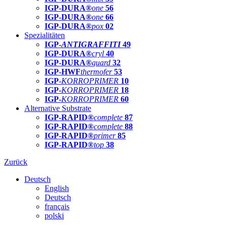
IGP-DURA®
one
56
IGP-DURA®
one
66
IGP-DURA®
pox
02
Spezialitäten
IGP-
ANTIGRAFFITI
49
IGP-DURA®
cryl
40
IGP-DURA®
guard
32
IGP-HWF
thermofer
53
IGP-
KORROPRIMER
10
IGP-
KORROPRIMER
18
IGP-
KORROPRIMER
60
Alternative Substrate
IGP-RAPID®
complete
87
IGP-RAPID®
complete
88
IGP-RAPID®
primer
85
IGP-RAPID®
top
38
Zurück
Deutsch
English
Deutsch
français
polski