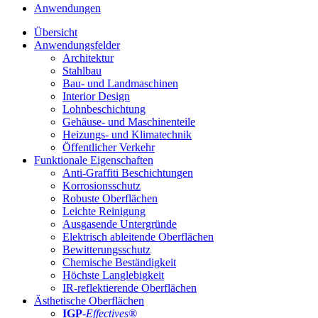
Anwendungen
Übersicht
Anwendungsfelder
Architektur
Stahlbau
Bau- und Landmaschinen
Interior Design
Lohnbeschichtung
Gehäuse- und Maschinenteile
Heizungs- und Klimatechnik
Öffentlicher Verkehr
Funktionale Eigenschaften
Anti-Graffiti Beschichtungen
Korrosionsschutz
Robuste Oberflächen
Leichte Reinigung
Ausgasende Untergründe
Elektrisch ableitende Oberflächen
Bewitterungsschutz
Chemische Beständigkeit
Höchste Langlebigkeit
IR-reflektierende Oberflächen
Ästhetische Oberflächen
IGP
-
Effectives®