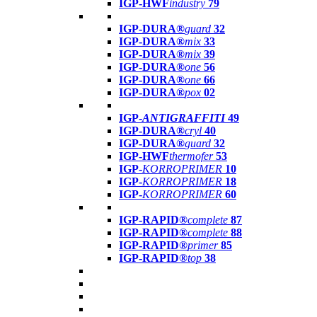
IGP-HWF
industry
79
IGP-DURA®
guard
32
IGP-DURA®
mix
33
IGP-DURA®
mix
39
IGP-DURA®
one
56
IGP-DURA®
one
66
IGP-DURA®
pox
02
IGP-
ANTIGRAFFITI
49
IGP-DURA®
cryl
40
IGP-DURA®
guard
32
IGP-HWF
thermofer
53
IGP-
KORROPRIMER
10
IGP-
KORROPRIMER
18
IGP-
KORROPRIMER
60
IGP-RAPID®
complete
87
IGP-RAPID®
complete
88
IGP-RAPID®
primer
85
IGP-RAPID®
top
38