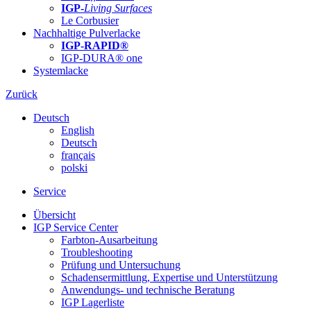
IGP-
Living Surfaces
Le Corbusier
Nachhaltige Pulverlacke
IGP-RAPID®
IGP-DURA® one
Systemlacke
Zurück
Deutsch
English
Deutsch
français
polski
Service
Übersicht
IGP Service Center
Farbton-Ausarbeitung
Troubleshooting
Prüfung und Untersuchung
Schadensermittlung, Expertise und Unterstützung
Anwendungs- und technische Beratung
IGP Lagerliste