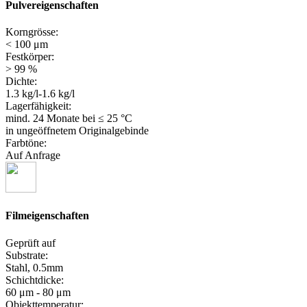
Pulvereigenschaften
Korngrösse:
< 100 μm
Festkörper:
> 99 %
Dichte:
1.3 kg/l-1.6 kg/l
Lagerfähigkeit:
mind. 24 Monate
bei ≤ 25 °C
in ungeöffnetem Originalgebinde
Farbtöne:
Auf Anfrage
Filmeigenschaften
Geprüft auf
Substrate:
Stahl, 0.5mm
Schichtdicke:
60 μm - 80 μm
Objekttemperatur: