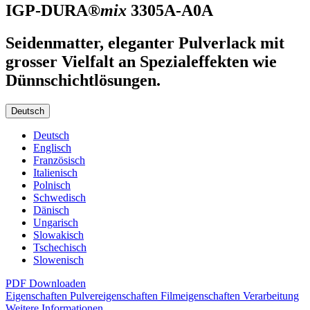
IGP-DURA®
mix
3305A-A0A
Seidenmatter, eleganter Pulverlack mit
grosser Vielfalt an Spezialeffekten wie
Dünnschichtlösungen.
Deutsch
Deutsch
Englisch
Französisch
Italienisch
Polnisch
Schwedisch
Dänisch
Ungarisch
Slowakisch
Tschechisch
Slowenisch
PDF Downloaden
Eigenschaften
Pulvereigenschaften
Filmeigenschaften
Verarbeitung
Weitere Informationen