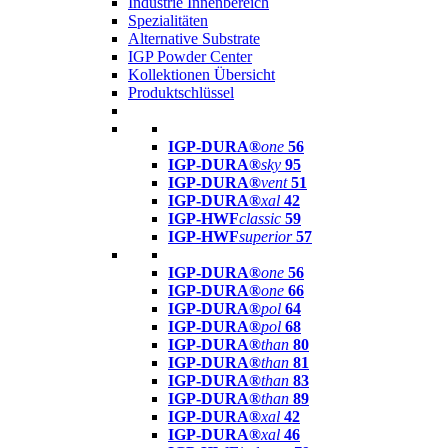
Industrie Innenbereich
Spezialitäten
Alternative Substrate
IGP Powder Center
Kollektionen Übersicht
Produktschlüssel
IGP-DURA®
one
56
IGP-DURA®
sky
95
IGP-DURA®
vent
51
IGP-DURA®
xal
42
IGP-HWF
classic
59
IGP-HWF
superior
57
IGP-DURA®
one
56
IGP-DURA®
one
66
IGP-DURA®
pol
64
IGP-DURA®
pol
68
IGP-DURA®
than
80
IGP-DURA®
than
81
IGP-DURA®
than
83
IGP-DURA®
than
89
IGP-DURA®
xal
42
IGP-DURA®
xal
46