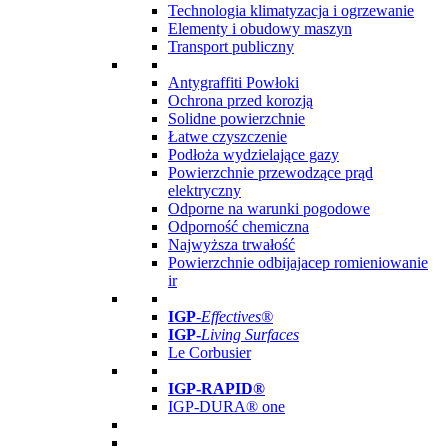
Technologia klimatyzacja i ogrzewanie
Elementy i obudowy maszyn
Transport publiczny
Antygraffiti Powłoki
Ochrona przed korozją
Solidne powierzchnie
Łatwe czyszczenie
Podłoża wydzielające gazy
Powierzchnie przewodzące prąd
elektryczny
Odporne na warunki pogodowe
Odporność chemiczna
Najwyższa trwałość
Powierzchnie odbijajacep romieniowanie
ir
IGP
-
Effectives®
IGP-
Living Surfaces
Le Corbusier
IGP-RAPID®
IGP-DURA® one