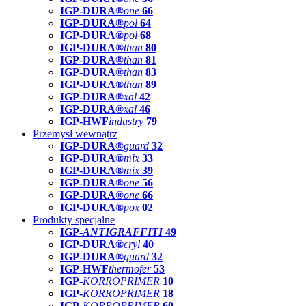
IGP-DURA®
one
66
IGP-DURA®
pol
64
IGP-DURA®
pol
68
IGP-DURA®
than
80
IGP-DURA®
than
81
IGP-DURA®
than
83
IGP-DURA®
than
89
IGP-DURA®
xal
42
IGP-DURA®
xal
46
IGP-HWF
industry
79
Przemysł wewnątrz
IGP-DURA®
guard
32
IGP-DURA®
mix
33
IGP-DURA®
mix
39
IGP-DURA®
one
56
IGP-DURA®
one
66
IGP-DURA®
pox
02
Produkty specjalne
IGP-
ANTIGRAFFITI
49
IGP-DURA®
cryl
40
IGP-DURA®
guard
32
IGP-HWF
thermofer
53
IGP-
KORROPRIMER
10
IGP-
KORROPRIMER
18
IGP-
KORROPRIMER
60