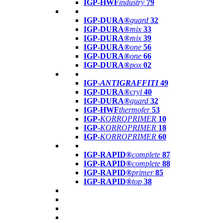
IGP-HWF
industry
79
IGP-DURA®
guard
32
IGP-DURA®
mix
33
IGP-DURA®
mix
39
IGP-DURA®
one
56
IGP-DURA®
one
66
IGP-DURA®
pox
02
IGP-
ANTIGRAFFITI
49
IGP-DURA®
cryl
40
IGP-DURA®
guard
32
IGP-HWF
thermofer
53
IGP-
KORROPRIMER
10
IGP-
KORROPRIMER
18
IGP-
KORROPRIMER
60
IGP-RAPID®
complete
87
IGP-RAPID®
complete
88
IGP-RAPID®
primer
85
IGP-RAPID®
top
38