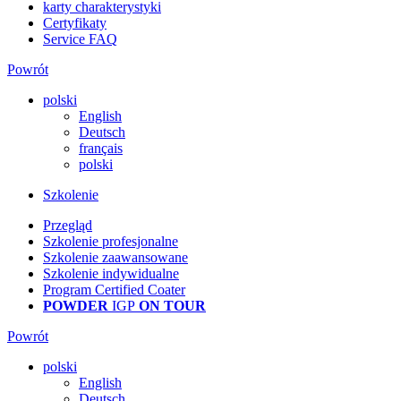
karty charakterystyki
Certyfikaty
Service FAQ
Powrót
polski
English
Deutsch
français
polski
Szkolenie
Przegląd
Szkolenie profesjonalne
Szkolenie zaawansowane
Szkolenie indywidualne
Program Certified Coater
POWDER
IGP
ON TOUR
Powrót
polski
English
Deutsch