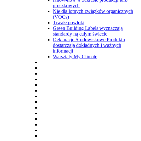
proszkowych
Nie dla lotnych związków organicznych
(VOCs)
Trwałe powłoki
Green Building Labels wyznaczają
standardy na całym świecie
Deklaracje Środowiskowe Produktu
dostarczają dokładnych i ważnych
informacji
Warsztaty My Climate