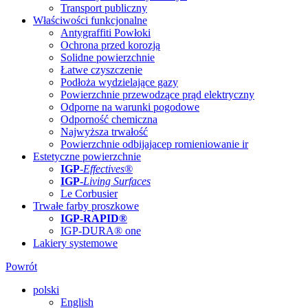
Transport publiczny
Właściwości funkcjonalne
Antygraffiti Powłoki
Ochrona przed korozją
Solidne powierzchnie
Łatwe czyszczenie
Podłoża wydzielające gazy
Powierzchnie przewodzące prąd elektryczny
Odporne na warunki pogodowe
Odporność chemiczna
Najwyższa trwałość
Powierzchnie odbijajacep romieniowanie ir
Estetyczne powierzchnie
IGP
-
Effectives®
IGP-
Living Surfaces
Le Corbusier
Trwałe farby proszkowe
IGP-RAPID®
IGP-DURA® one
Lakiery systemowe
Powrót
polski
English