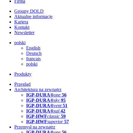
Firma
Groupy DOLD
Aktualne informacje
Kariera
Kontakt
Newsletter
polski
English
Deutsch
français
polski
Produkty
Przegląd
Architektura na zewnątrz
IGP-DURA®
one
56
IGP-DURA®
sky
95
IGP-DURA®
vent
51
IGP-DURA®
xal
42
IGP-HWF
classic
59
IGP-HWF
superior
57
Przemysł na zewnątrz
IGP-DURA®
one
56