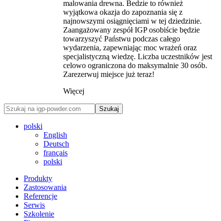
malowania drewna. Bedzie to również
wyjątkowa okazja do zapoznania się z
najnowszymi osiągnięciami w tej dziedzinie.
Zaangażowany zespół IGP osobiście będzie
towarzyszyć Państwu podczas całego
wydarzenia, zapewniając moc wrażeń oraz
specjalistyczną wiedzę. Liczba uczestników jest
celowo ograniczona do maksymalnie 30 osób.
Zarezerwuj miejsce już teraz!
Więcej
Szukaj
polski
English
Deutsch
français
polski
Produkty
Zastosowania
Referencje
Serwis
Szkolenie