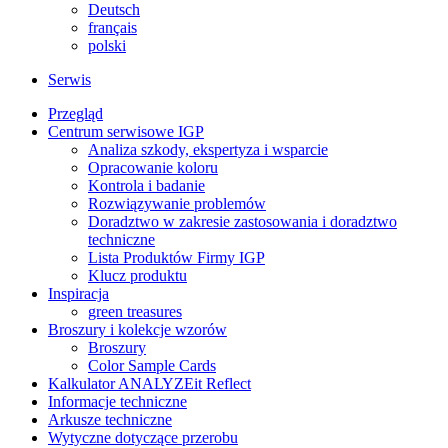
Deutsch
français
polski
Serwis
Przegląd
Centrum serwisowe IGP
Analiza szkody, ekspertyza i wsparcie
Opracowanie koloru
Kontrola i badanie
Rozwiązywanie problemów
Doradztwo w zakresie zastosowania i doradztwo
techniczne
Lista Produktów Firmy IGP
Klucz produktu
Inspiracja
green treasures
Broszury i kolekcje wzorów
Broszury
Color Sample Cards
Kalkulator ANALYZEit Reflect
Informacje techniczne
Arkusze techniczne
Wytyczne dotyczące przerobu