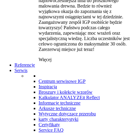
najnowocześniejsza linia do proszkowego
malowania drewna. Bedzie to również
wyjątkowa okazja do zapoznania się z
najnowszymi osiągnięciami w tej dziedzinie.
Zaangażowany zespół IGP osobiście będzie
towarzyszyć Państwu podczas całego
wydarzenia, zapewniając moc wrażeń oraz
specjalistyczną wiedzę. Liczba uczestników jest
celowo ograniczona do maksymalnie 30 osób.
Zarezerwuj miejsce już teraz!
Więcej
Referencje
Serwis
Centrum serwisowe IGP
Inspiracja
Broszury i kolekcje wzorów
Kalkulator ANALYZEit Reflect
Informacje techniczne
Arkusze techniczne
Wytyczne dotyczące przerobu
karty charakterystyki
Certyfikaty
Service FAQ