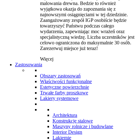
malowania drewna. Bedzie to również
wyjątkowa okazja do zapoznania się z
najnowszymi osiągnięciami w tej dziedzinie.
Zaangażowany zespół IGP osobiście będzie
towarzyszyć Państwu podczas całego
wydarzenia, zapewniając moc wrażeń oraz
specjalistyczną wiedzę. Liczba uczestników jest
celowo ograniczona do maksymalnie 30 osób.
Zarezerwuj miejsce już teraz!
Więcej
Zastosowania
Obszary zastosowań
Właściwości funkcjonalne
Estetyczne powierzchnie
Trwałe farby proszkowe
Lakiery systemowe
Architektura
Konstrukcje stalowe
Maszyny rolnicze i budowlane
Interior Design
Lakiernie