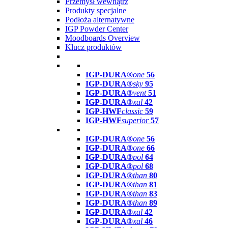
Przemysł wewnątrz
Produkty specjalne
Podłoża alternatywne
IGP Powder Center
Moodboards Overview
Klucz produktów
IGP-DURA®
one
56
IGP-DURA®
sky
95
IGP-DURA®
vent
51
IGP-DURA®
xal
42
IGP-HWF
classic
59
IGP-HWF
superior
57
IGP-DURA®
one
56
IGP-DURA®
one
66
IGP-DURA®
pol
64
IGP-DURA®
pol
68
IGP-DURA®
than
80
IGP-DURA®
than
81
IGP-DURA®
than
83
IGP-DURA®
than
89
IGP-DURA®
xal
42
IGP-DURA®
xal
46