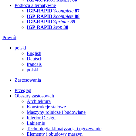
Podłoża alternatywne
IGP-RAPID®
complete
87
IGP-RAPID®
complete
88
IGP-RAPID®
primer
85
IGP-RAPID®
top
38
Powrót
polski
English
Deutsch
français
polski
Zastosowania
Przegląd
Obszary zastosowań
Architektura
Konstrukcje stalowe
Maszyny rolnicze i budowlane
Interior Design
Lakiernie
Technologia klimatyzacja i ogrzewanie
Elementy i obudowy maszyn