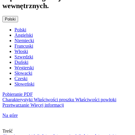
wewnętrznych.
Polski
Polski
Angielski
Niemiecki
Francuski
Włoski
Szwedzki
Duński
Węgierski
Słowacki
Czeski
Słoweński
Pobieranie PDF
Charakterystyki
Właściwości proszku
Właściwości powłoki
Przetwarzanie
Więcej informacji
Na górę
Treść