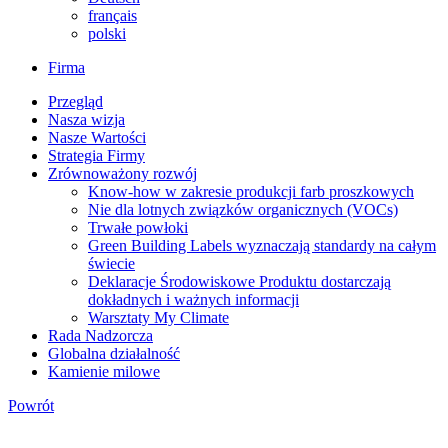
français
polski
Firma
Przegląd
Nasza wizja
Nasze Wartości
Strategia Firmy
Zrównoważony rozwój
Know-how w zakresie produkcji farb proszkowych
Nie dla lotnych związków organicznych (VOCs)
Trwałe powłoki
Green Building Labels wyznaczają standardy na całym
świecie
Deklaracje Środowiskowe Produktu dostarczają
dokładnych i ważnych informacji
Warsztaty My Climate
Rada Nadzorcza
Globalna działalność
Kamienie milowe
Powrót