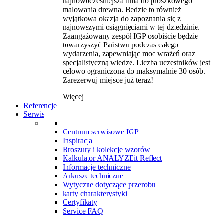
najnowocześniejsza linia do proszkowego
malowania drewna. Bedzie to również
wyjątkowa okazja do zapoznania się z
najnowszymi osiągnięciami w tej dziedzinie.
Zaangażowany zespół IGP osobiście będzie
towarzyszyć Państwu podczas całego
wydarzenia, zapewniając moc wrażeń oraz
specjalistyczną wiedzę. Liczba uczestników jest
celowo ograniczona do maksymalnie 30 osób.
Zarezerwuj miejsce już teraz!
Więcej
Referencje
Serwis
Centrum serwisowe IGP
Inspiracja
Broszury i kolekcje wzorów
Kalkulator ANALYZEit Reflect
Informacje techniczne
Arkusze techniczne
Wytyczne dotyczące przerobu
karty charakterystyki
Certyfikaty
Service FAQ