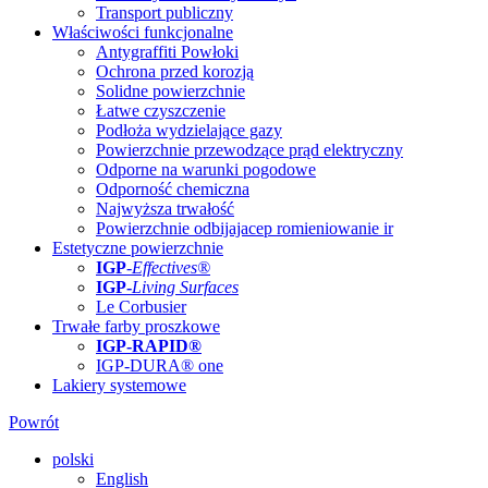
Transport publiczny
Właściwości funkcjonalne
Antygraffiti Powłoki
Ochrona przed korozją
Solidne powierzchnie
Łatwe czyszczenie
Podłoża wydzielające gazy
Powierzchnie przewodzące prąd elektryczny
Odporne na warunki pogodowe
Odporność chemiczna
Najwyższa trwałość
Powierzchnie odbijajacep romieniowanie ir
Estetyczne powierzchnie
IGP
-
Effectives®
IGP-
Living Surfaces
Le Corbusier
Trwałe farby proszkowe
IGP-RAPID®
IGP-DURA® one
Lakiery systemowe
Powrót
polski
English