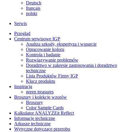
Deutsch
français
polski
Serwis
Przegląd
Centrum serwisowe IGP
Analiza szkody, ekspertyza i wsparcie
Opracowanie koloru
Kontrola i badanie
Rozwiązywanie problemów
Doradztwo w zakresie zastosowania i doradztwo
techniczne
Lista Produktów Firmy IGP
Klucz produktu
Inspiracja
green treasures
Broszury i kolekcje wzorów
Broszury
Color Sample Cards
Kalkulator ANALYZEit Reflect
Informacje techniczne
Arkusze techniczne
Wytyczne dotyczące przerobu