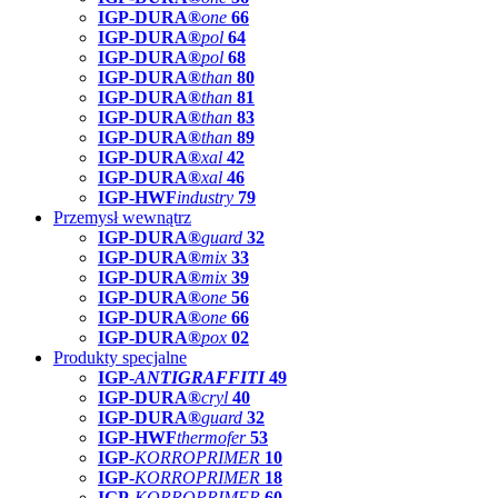
IGP-DURA®
one
66
IGP-DURA®
pol
64
IGP-DURA®
pol
68
IGP-DURA®
than
80
IGP-DURA®
than
81
IGP-DURA®
than
83
IGP-DURA®
than
89
IGP-DURA®
xal
42
IGP-DURA®
xal
46
IGP-HWF
industry
79
Przemysł wewnątrz
IGP-DURA®
guard
32
IGP-DURA®
mix
33
IGP-DURA®
mix
39
IGP-DURA®
one
56
IGP-DURA®
one
66
IGP-DURA®
pox
02
Produkty specjalne
IGP-
ANTIGRAFFITI
49
IGP-DURA®
cryl
40
IGP-DURA®
guard
32
IGP-HWF
thermofer
53
IGP-
KORROPRIMER
10
IGP-
KORROPRIMER
18
IGP-
KORROPRIMER
60