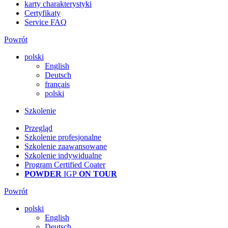
karty charakterystyki
Certyfikaty
Service FAQ
Powrót
polski
English
Deutsch
français
polski
Szkolenie
Przegląd
Szkolenie profesjonalne
Szkolenie zaawansowane
Szkolenie indywidualne
Program Certified Coater
POWDER
IGP
ON TOUR
Powrót
polski
English
Deutsch