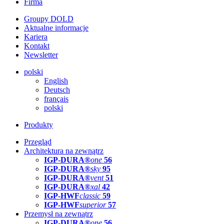
Firma
Groupy DOLD
Aktualne informacje
Kariera
Kontakt
Newsletter
polski
English
Deutsch
français
polski
Produkty
Przegląd
Architektura na zewnątrz
IGP-DURA®
one
56
IGP-DURA®
sky
95
IGP-DURA®
vent
51
IGP-DURA®
xal
42
IGP-HWF
classic
59
IGP-HWF
superior
57
Przemysł na zewnątrz
IGP-DURA®
one
56