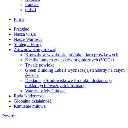
français
polski
Firma
Przegląd
Nasza wizja
Nasze Wartości
Strategia Firmy
Zrównoważony rozwój
Know-how w zakresie produkcji farb proszkowych
Nie dla lotnych związków organicznych (VOCs)
Trwałe powłoki
Green Building Labels wyznaczają standardy na całym
świecie
Deklaracje Środowiskowe Produktu dostarczają
dokładnych i ważnych informacji
Warsztaty My Climate
Rada Nadzorcza
Globalna działalność
Kamienie milowe
Powrót