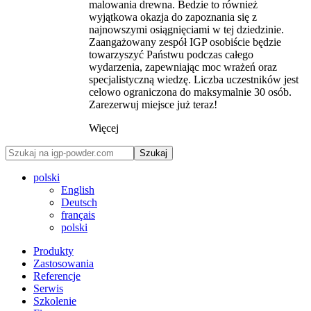
malowania drewna. Bedzie to również
wyjątkowa okazja do zapoznania się z
najnowszymi osiągnięciami w tej dziedzinie.
Zaangażowany zespół IGP osobiście będzie
towarzyszyć Państwu podczas całego
wydarzenia, zapewniając moc wrażeń oraz
specjalistyczną wiedzę. Liczba uczestników jest
celowo ograniczona do maksymalnie 30 osób.
Zarezerwuj miejsce już teraz!
Więcej
Szukaj
polski
English
Deutsch
français
polski
Produkty
Zastosowania
Referencje
Serwis
Szkolenie