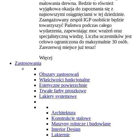
malowania drewna. Bedzie to również
wyjątkowa okazja do zapoznania się z
najnowszymi osiągnięciami w tej dziedzinie.
Zaangażowany zespół IGP osobiście będzie
towarzyszyć Państwu podczas całego
wydarzenia, zapewniając moc wrażeń oraz
specjalistyczną wiedzę. Liczba uczestników jest
celowo ograniczona do maksymalnie 30 osób.
Zarezerwuj miejsce już teraz!
Więcej
Zastosowania
Obszary zastosowań
Właściwości funkcjonalne
Estetyczne powierzchnie
Trwałe farby proszkowe
Lakiery systemowe
Architektura
Konstrukcje stalowe
Maszyny rolnicze i budowlane
Interior Design
Lakiernie