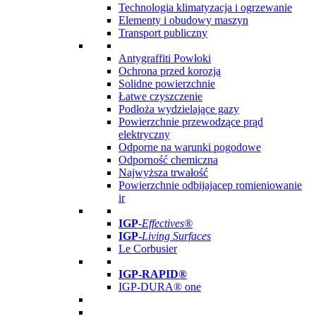
Technologia klimatyzacja i ogrzewanie
Elementy i obudowy maszyn
Transport publiczny
Antygraffiti Powłoki
Ochrona przed korozją
Solidne powierzchnie
Łatwe czyszczenie
Podłoża wydzielające gazy
Powierzchnie przewodzące prąd
elektryczny
Odporne na warunki pogodowe
Odporność chemiczna
Najwyższa trwałość
Powierzchnie odbijajacep romieniowanie
ir
IGP
-
Effectives®
IGP-
Living Surfaces
Le Corbusier
IGP-RAPID®
IGP-DURA® one