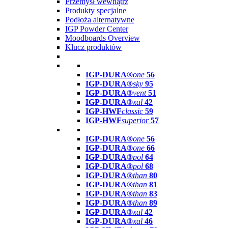
Przemysł wewnątrz
Produkty specjalne
Podłoża alternatywne
IGP Powder Center
Moodboards Overview
Klucz produktów
IGP-DURA®
one
56
IGP-DURA®
sky
95
IGP-DURA®
vent
51
IGP-DURA®
xal
42
IGP-HWF
classic
59
IGP-HWF
superior
57
IGP-DURA®
one
56
IGP-DURA®
one
66
IGP-DURA®
pol
64
IGP-DURA®
pol
68
IGP-DURA®
than
80
IGP-DURA®
than
81
IGP-DURA®
than
83
IGP-DURA®
than
89
IGP-DURA®
xal
42
IGP-DURA®
xal
46