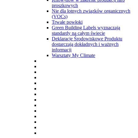
proszkowych
Nie dla lotnych związków organicznych
(VOCs)
Trwałe powłoki
Green Building Labels wyznaczają
standardy na całym świecie
Deklaracje Środowiskowe Produktu
dostarczają dokładnych i ważnych
informacji
Warsztaty My Climate