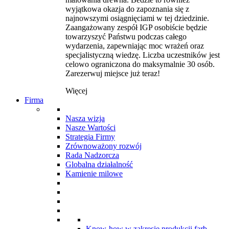
wyjątkowa okazja do zapoznania się z
najnowszymi osiągnięciami w tej dziedzinie.
Zaangażowany zespół IGP osobiście będzie
towarzyszyć Państwu podczas całego
wydarzenia, zapewniając moc wrażeń oraz
specjalistyczną wiedzę. Liczba uczestników jest
celowo ograniczona do maksymalnie 30 osób.
Zarezerwuj miejsce już teraz!
Więcej
Firma
Nasza wizja
Nasze Wartości
Strategia Firmy
Zrównoważony rozwój
Rada Nadzorcza
Globalna działalność
Kamienie milowe
Know-how w zakresie produkcji farb