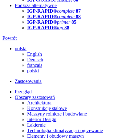
Podłoża alternatywne
IGP-RAPID®
complete
87
IGP-RAPID®
complete
88
IGP-RAPID®
primer
85
IGP-RAPID®
top
38
Powrót
polski
English
Deutsch
français
polski
Zastosowania
Przegląd
Obszary zastosowań
Architektura
Konstrukcje stalowe
Maszyny rolnicze i budowlane
Interior Design
Lakiernie
Technologia klimatyzacja i ogrzewanie
Elementy i obudowy maszyn