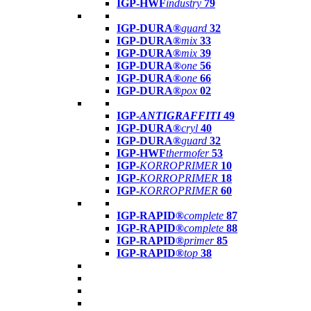
IGP-HWF
industry
79
IGP-DURA®
guard
32
IGP-DURA®
mix
33
IGP-DURA®
mix
39
IGP-DURA®
one
56
IGP-DURA®
one
66
IGP-DURA®
pox
02
IGP-
ANTIGRAFFITI
49
IGP-DURA®
cryl
40
IGP-DURA®
guard
32
IGP-HWF
thermofer
53
IGP-
KORROPRIMER
10
IGP-
KORROPRIMER
18
IGP-
KORROPRIMER
60
IGP-RAPID®
complete
87
IGP-RAPID®
complete
88
IGP-RAPID®
primer
85
IGP-RAPID®
top
38