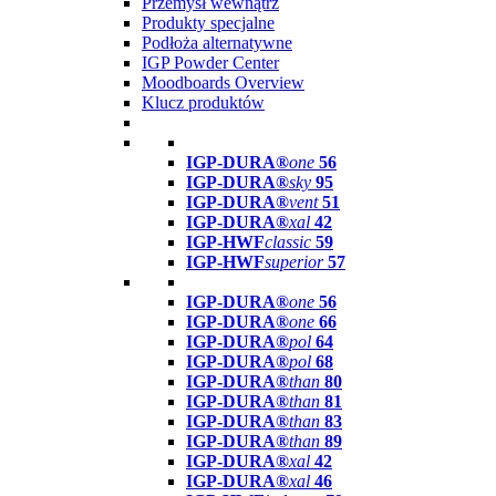
Przemysł wewnątrz
Produkty specjalne
Podłoża alternatywne
IGP Powder Center
Moodboards Overview
Klucz produktów
IGP-DURA®
one
56
IGP-DURA®
sky
95
IGP-DURA®
vent
51
IGP-DURA®
xal
42
IGP-HWF
classic
59
IGP-HWF
superior
57
IGP-DURA®
one
56
IGP-DURA®
one
66
IGP-DURA®
pol
64
IGP-DURA®
pol
68
IGP-DURA®
than
80
IGP-DURA®
than
81
IGP-DURA®
than
83
IGP-DURA®
than
89
IGP-DURA®
xal
42
IGP-DURA®
xal
46