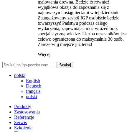
malowania drewna. Bedzie to również
wyjątkowa okazja do zapoznania się z
najnowszymi osiągnięciami w tej dziedzinie.
Zaangażowany zespół IGP osobiście będzie
towarzyszyć Państwu podczas całego
wydarzenia, zapewniając moc wrażeń oraz
specjalistyczną wiedzę. Liczba uczestników jest
celowo ograniczona do maksymalnie 30 osób.
Zarezerwuj miejsce już teraz!
Więcej
Szukaj
polski
English
Deutsch
français
polski
Produkty
Zastosowania
Referencje
Serwis
Szkolenie