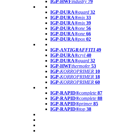
IGP-HWF
industry
79
IGP-DURA®
guard
32
IGP-DURA®
mix
33
IGP-DURA®
mix
39
IGP-DURA®
one
56
IGP-DURA®
one
66
IGP-DURA®
pox
02
IGP-
ANTIGRAFFITI
49
IGP-DURA®
cryl
40
IGP-DURA®
guard
32
IGP-HWF
thermofer
53
IGP-
KORROPRIMER
10
IGP-
KORROPRIMER
18
IGP-
KORROPRIMER
60
IGP-RAPID®
complete
87
IGP-RAPID®
complete
88
IGP-RAPID®
primer
85
IGP-RAPID®
top
38