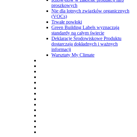
proszkowych
Nie dla lotnych związków organicznych
(VOCs)
Trwałe powłoki
Green Building Labels wyznaczają
standardy na całym świecie
Deklaracje Środowiskowe Produktu
dostarczają dokładnych i ważnych
informacji
Warsztaty My Climate