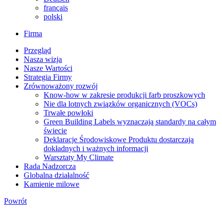
français
polski
Firma
Przegląd
Nasza wizja
Nasze Wartości
Strategia Firmy
Zrównoważony rozwój
Know-how w zakresie produkcji farb proszkowych
Nie dla lotnych związków organicznych (VOCs)
Trwałe powłoki
Green Building Labels wyznaczają standardy na całym
świecie
Deklaracje Środowiskowe Produktu dostarczają
dokładnych i ważnych informacji
Warsztaty My Climate
Rada Nadzorcza
Globalna działalność
Kamienie milowe
Powrót