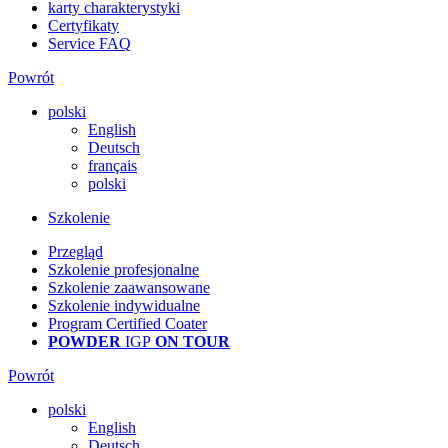
karty charakterystyki
Certyfikaty
Service FAQ
Powrót
polski
English
Deutsch
français
polski
Szkolenie
Przegląd
Szkolenie profesjonalne
Szkolenie zaawansowane
Szkolenie indywidualne
Program Certified Coater
POWDER
IGP
ON TOUR
Powrót
polski
English
Deutsch