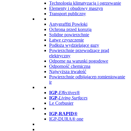
Technologia klimatyzacja i ogrzewanie
Elementy i obudowy maszyn
Transport publiczny
Antygraffiti Powłoki
Ochrona przed korozją
Solidne powierzchnie
Łatwe czyszczenie
Podłoża wydzielające gazy
Powierzchnie przewodzące prąd
elektryczny
Odporne na warunki pogodowe
Odporność chemiczna
Najwyższa trwałość
Powierzchnie odbijajacep romieniowanie
ir
IGP
-
Effectives®
IGP-
Living Surfaces
Le Corbusier
IGP-RAPID®
IGP-DURA® one