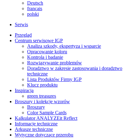
Deutsch
français
polski
Serwis
Przegląd
Centrum serwisowe IGP
Analiza szkody, ekspertyza i wsparcie
Opracowanie koloru
Kontrola i badanie
Rozwiązywanie problemów
Doradztwo w zakresie zastosowania i doradztwo
techniczne
Lista Produktów Firmy IGP
Klucz produktu
Inspiracja
green treasures
Broszury i kolekcje wzorów
Broszury
Color Sample Cards
Kalkulator ANALYZEit Reflect
Informacje techniczne
Arkusze techniczne
Wytyczne dotyczące przerobu