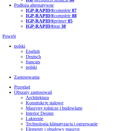
Podłoża alternatywne
IGP-RAPID®
complete
87
IGP-RAPID®
complete
88
IGP-RAPID®
primer
85
IGP-RAPID®
top
38
Powrót
polski
English
Deutsch
français
polski
Zastosowania
Przegląd
Obszary zastosowań
Architektura
Konstrukcje stalowe
Maszyny rolnicze i budowlane
Interior Design
Lakiernie
Technologia klimatyzacja i ogrzewanie
Elementy i obudowy maszyn