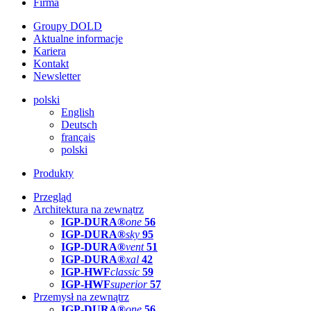
Firma
Groupy DOLD
Aktualne informacje
Kariera
Kontakt
Newsletter
polski
English
Deutsch
français
polski
Produkty
Przegląd
Architektura na zewnątrz
IGP-DURA®
one
56
IGP-DURA®
sky
95
IGP-DURA®
vent
51
IGP-DURA®
xal
42
IGP-HWF
classic
59
IGP-HWF
superior
57
Przemysł na zewnątrz
IGP-DURA®
one
56