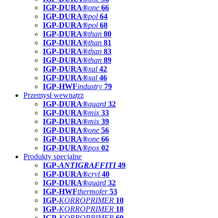
IGP-DURA®
one
66
IGP-DURA®
pol
64
IGP-DURA®
pol
68
IGP-DURA®
than
80
IGP-DURA®
than
81
IGP-DURA®
than
83
IGP-DURA®
than
89
IGP-DURA®
xal
42
IGP-DURA®
xal
46
IGP-HWF
industry
79
Przemysł wewnątrz
IGP-DURA®
guard
32
IGP-DURA®
mix
33
IGP-DURA®
mix
39
IGP-DURA®
one
56
IGP-DURA®
one
66
IGP-DURA®
pox
02
Produkty specjalne
IGP-
ANTIGRAFFITI
49
IGP-DURA®
cryl
40
IGP-DURA®
guard
32
IGP-HWF
thermofer
53
IGP-
KORROPRIMER
10
IGP-
KORROPRIMER
18
IGP-
KORROPRIMER
60