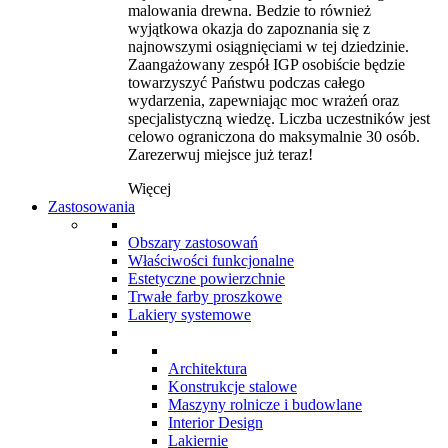
malowania drewna. Bedzie to również
wyjątkowa okazja do zapoznania się z
najnowszymi osiągnięciami w tej dziedzinie.
Zaangażowany zespół IGP osobiście będzie
towarzyszyć Państwu podczas całego
wydarzenia, zapewniając moc wrażeń oraz
specjalistyczną wiedzę. Liczba uczestników jest
celowo ograniczona do maksymalnie 30 osób.
Zarezerwuj miejsce już teraz!
Więcej
Zastosowania
Obszary zastosowań
Właściwości funkcjonalne
Estetyczne powierzchnie
Trwałe farby proszkowe
Lakiery systemowe
Architektura
Konstrukcje stalowe
Maszyny rolnicze i budowlane
Interior Design
Lakiernie