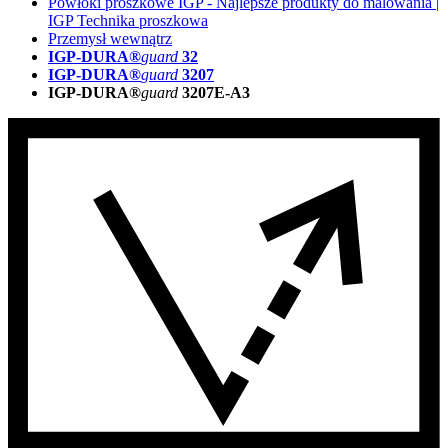
Powłoki proszkowe IGP - Najlepsze produkty do malowania |
IGP Technika proszkowa
Przemysł wewnątrz
IGP-DURA®
guard
32
IGP-DURA®
guard
3207
IGP-DURA®
guard
3207E-A3