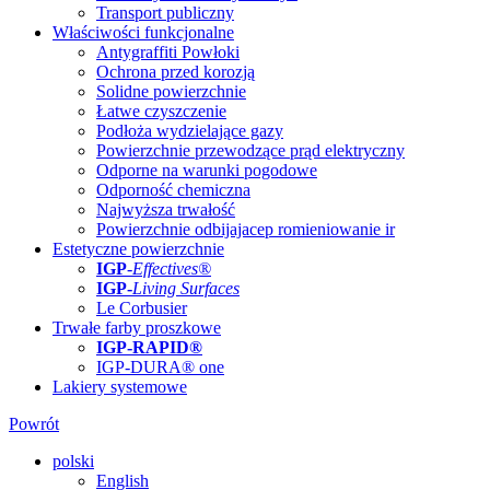
Transport publiczny
Właściwości funkcjonalne
Antygraffiti Powłoki
Ochrona przed korozją
Solidne powierzchnie
Łatwe czyszczenie
Podłoża wydzielające gazy
Powierzchnie przewodzące prąd elektryczny
Odporne na warunki pogodowe
Odporność chemiczna
Najwyższa trwałość
Powierzchnie odbijajacep romieniowanie ir
Estetyczne powierzchnie
IGP
-
Effectives®
IGP-
Living Surfaces
Le Corbusier
Trwałe farby proszkowe
IGP-RAPID®
IGP-DURA® one
Lakiery systemowe
Powrót
polski
English