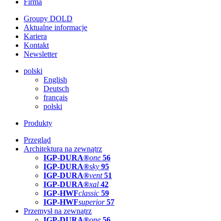
Firma
Groupy DOLD
Aktualne informacje
Kariera
Kontakt
Newsletter
polski
English
Deutsch
français
polski
Produkty
Przegląd
Architektura na zewnątrz
IGP-DURA®
one
56
IGP-DURA®
sky
95
IGP-DURA®
vent
51
IGP-DURA®
xal
42
IGP-HWF
classic
59
IGP-HWF
superior
57
Przemysł na zewnątrz
IGP-DURA®
one
56