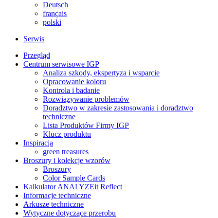
Deutsch
français
polski
Serwis
Przegląd
Centrum serwisowe IGP
Analiza szkody, ekspertyza i wsparcie
Opracowanie koloru
Kontrola i badanie
Rozwiązywanie problemów
Doradztwo w zakresie zastosowania i doradztwo
techniczne
Lista Produktów Firmy IGP
Klucz produktu
Inspiracja
green treasures
Broszury i kolekcje wzorów
Broszury
Color Sample Cards
Kalkulator ANALYZEit Reflect
Informacje techniczne
Arkusze techniczne
Wytyczne dotyczące przerobu