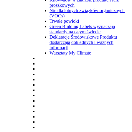
proszkowych
Nie dla lotnych związków organicznych
(VOCs)
Trwałe powłoki
Green Building Labels wyznaczają
standardy na całym świecie
Deklaracje Środowiskowe Produktu
dostarczają dokładnych i ważnych
informacji
Warsztaty My Climate