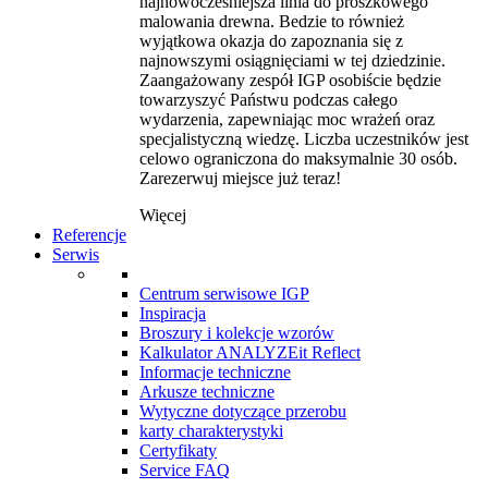
najnowocześniejsza linia do proszkowego
malowania drewna. Bedzie to również
wyjątkowa okazja do zapoznania się z
najnowszymi osiągnięciami w tej dziedzinie.
Zaangażowany zespół IGP osobiście będzie
towarzyszyć Państwu podczas całego
wydarzenia, zapewniając moc wrażeń oraz
specjalistyczną wiedzę. Liczba uczestników jest
celowo ograniczona do maksymalnie 30 osób.
Zarezerwuj miejsce już teraz!
Więcej
Referencje
Serwis
Centrum serwisowe IGP
Inspiracja
Broszury i kolekcje wzorów
Kalkulator ANALYZEit Reflect
Informacje techniczne
Arkusze techniczne
Wytyczne dotyczące przerobu
karty charakterystyki
Certyfikaty
Service FAQ