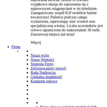
wyjątkowa okazja do zapoznania się z
najnowszymi osiągnięciami w tej dziedzinie.
Zaangażowany zespół IGP osobiście będzie
towarzyszyć Państwu podczas całego
wydarzenia, zapewniając moc wrażeń oraz
specjalistyczną wiedzę. Liczba uczestników jest
celowo ograniczona do maksymalnie 30 osób.
Zarezerwuj miejsce już teraz!
Więcej
Firma
Nasza wizja
Nasze Wartości
Strategia Firmy
Zrównoważony rozwój
Rada Nadzorcza
Globalna działalność
Kamienie milowe
Know-how w zakresie produkcji farb