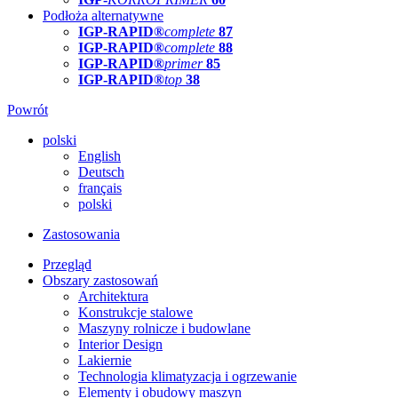
Podłoża alternatywne
IGP-RAPID®
complete
87
IGP-RAPID®
complete
88
IGP-RAPID®
primer
85
IGP-RAPID®
top
38
Powrót
polski
English
Deutsch
français
polski
Zastosowania
Przegląd
Obszary zastosowań
Architektura
Konstrukcje stalowe
Maszyny rolnicze i budowlane
Interior Design
Lakiernie
Technologia klimatyzacja i ogrzewanie
Elementy i obudowy maszyn