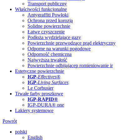
Transport publiczny
Właściwości funkcjonalne
Antygraffiti Powłoki
Ochrona przed korozją
Solidne powierzchnie
Łatwe czyszczenie
Podłoża wydzielające gazy
Powierzchnie przewodzące prąd elektryczny
Odporne na warunki pogodowe
Odporność chemiczna
Najwyższa trwałość
Powierzchnie odbijajacep romieniowanie ir
Estetyczne powierzchnie
IGP
-
Effectives®
IGP-
Living Surfaces
Le Corbusier
Trwałe farby proszkowe
IGP-RAPID®
IGP-DURA® one
Lakiery systemowe
Powrót
polski
English