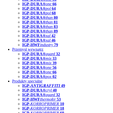
IGP-DURA®
one
66
IGP-DURA®
pol
64
IGP-DURA®
pol
68
IGP-DURA®
than
80
IGP-DURA®
than
81
IGP-DURA®
than
83
IGP-DURA®
than
89
IGP-DURA®
xal
42
IGP-DURA®
xal
46
IGP-HWF
industry
79
Przemysł wewnątrz
IGP-DURA®
guard
32
IGP-DURA®
mix
33
IGP-DURA®
mix
39
IGP-DURA®
one
56
IGP-DURA®
one
66
IGP-DURA®
pox
02
Produkty specjalne
IGP-
ANTIGRAFFITI
49
IGP-DURA®
cryl
40
IGP-DURA®
guard
32
IGP-HWF
thermofer
53
IGP-
KORROPRIMER
10
IGP-
KORROPRIMER
18
IGP-
KORROPRIMER
60