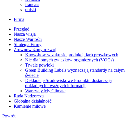
français
polski
Firma
Przegląd
Nasza wizja
Nasze Wartości
Strategia Firmy
Zrównoważony rozwój
Know-how w zakresie produkcji farb proszkowych
Nie dla lotnych związków organicznych (VOCs)
Trwałe powłoki
Green Building Labels wyznaczają standardy na całym
świecie
Deklaracje Środowiskowe Produktu dostarczają
dokładnych i ważnych informacji
Warsztaty My Climate
Rada Nadzorcza
Globalna działalność
Kamienie milowe
Powrót