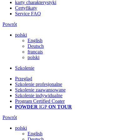
karty charakterystyki
Certyfikaty
Service FAQ
Powrót
polski
English
Deutsch
français
polski
Szkolenie
Przegląd
Szkolenie profesjonalne
Szkolenie zaawansowane
Szkolenie indywidualne
Program Certified Coater
POWDER
IGP
ON TOUR
Powrót
polski
English
Deutsch