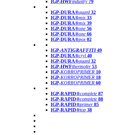
IGP-HWF
industry
79
IGP-DURA®
guard
32
IGP-DURA®
mix
33
IGP-DURA®
mix
39
IGP-DURA®
one
56
IGP-DURA®
one
66
IGP-DURA®
pox
02
IGP-
ANTIGRAFFITI
49
IGP-DURA®
cryl
40
IGP-DURA®
guard
32
IGP-HWF
thermofer
53
IGP-
KORROPRIMER
10
IGP-
KORROPRIMER
18
IGP-
KORROPRIMER
60
IGP-RAPID®
complete
87
IGP-RAPID®
complete
88
IGP-RAPID®
primer
85
IGP-RAPID®
top
38