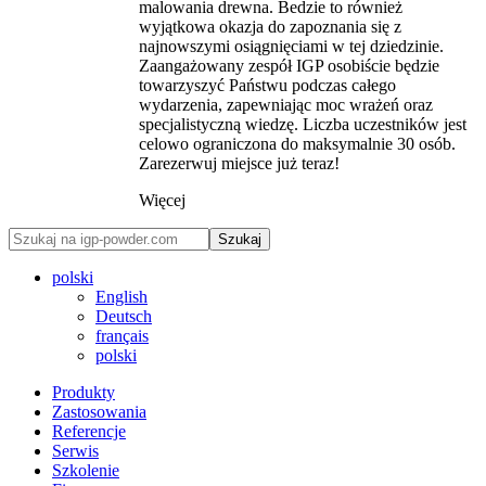
malowania drewna. Bedzie to również
wyjątkowa okazja do zapoznania się z
najnowszymi osiągnięciami w tej dziedzinie.
Zaangażowany zespół IGP osobiście będzie
towarzyszyć Państwu podczas całego
wydarzenia, zapewniając moc wrażeń oraz
specjalistyczną wiedzę. Liczba uczestników jest
celowo ograniczona do maksymalnie 30 osób.
Zarezerwuj miejsce już teraz!
Więcej
Szukaj
polski
English
Deutsch
français
polski
Produkty
Zastosowania
Referencje
Serwis
Szkolenie