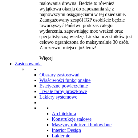
malowania drewna. Bedzie to również
wyjątkowa okazja do zapoznania się z
najnowszymi osiągnięciami w tej dziedzinie.
Zaangażowany zespół IGP osobiście będzie
towarzyszyć Państwu podczas całego
wydarzenia, zapewniając moc wrażeń oraz
specjalistyczną wiedzę. Liczba uczestników jest
celowo ograniczona do maksymalnie 30 osób.
Zarezerwuj miejsce już teraz!
Więcej
Zastosowania
Obszary zastosowań
Właściwości funkcjonalne
Estetyczne powierzchnie
Trwałe farby proszkowe
Lakiery systemowe
Architektura
Konstrukcje stalowe
Maszyny rolnicze i budowlane
Interior Design
Lakiernie