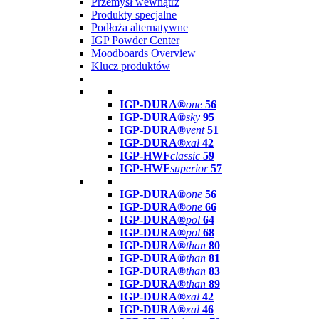
Przemysł wewnątrz
Produkty specjalne
Podłoża alternatywne
IGP Powder Center
Moodboards Overview
Klucz produktów
IGP-DURA®
one
56
IGP-DURA®
sky
95
IGP-DURA®
vent
51
IGP-DURA®
xal
42
IGP-HWF
classic
59
IGP-HWF
superior
57
IGP-DURA®
one
56
IGP-DURA®
one
66
IGP-DURA®
pol
64
IGP-DURA®
pol
68
IGP-DURA®
than
80
IGP-DURA®
than
81
IGP-DURA®
than
83
IGP-DURA®
than
89
IGP-DURA®
xal
42
IGP-DURA®
xal
46