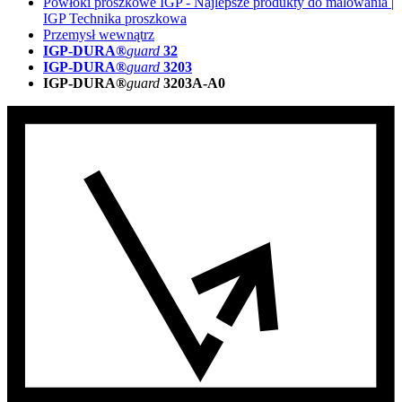
Powłoki proszkowe IGP - Najlepsze produkty do malowania |
IGP Technika proszkowa
Przemysł wewnątrz
IGP-DURA®
guard
32
IGP-DURA®
guard
3203
IGP-DURA®
guard
3203A-A0