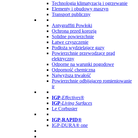
Technologia klimatyzacja i ogrzewanie
Elementy i obudowy maszyn
Transport publiczny
Antygraffiti Powłoki
Ochrona przed korozją
Solidne powierzchnie
Łatwe czyszczenie
Podłoża wydzielające gazy
Powierzchnie przewodzące prąd
elektryczny
Odporne na warunki pogodowe
Odporność chemiczna
Najwyższa trwałość
Powierzchnie odbijajacep romieniowanie
ir
IGP
-
Effectives®
IGP-
Living Surfaces
Le Corbusier
IGP-RAPID®
IGP-DURA® one