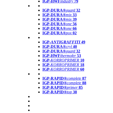
IGP-HWF
industry
79
IGP-DURA®
guard
32
IGP-DURA®
mix
33
IGP-DURA®
mix
39
IGP-DURA®
one
56
IGP-DURA®
one
66
IGP-DURA®
pox
02
IGP-
ANTIGRAFFITI
49
IGP-DURA®
cryl
40
IGP-DURA®
guard
32
IGP-HWF
thermofer
53
IGP-
KORROPRIMER
10
IGP-
KORROPRIMER
18
IGP-
KORROPRIMER
60
IGP-RAPID®
complete
87
IGP-RAPID®
complete
88
IGP-RAPID®
primer
85
IGP-RAPID®
top
38