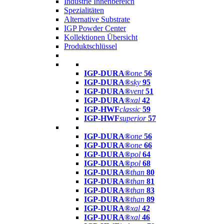
Industrie Innenbereich
Spezialitäten
Alternative Substrate
IGP Powder Center
Kollektionen Übersicht
Produktschlüssel
IGP-DURA®
one
56
IGP-DURA®
sky
95
IGP-DURA®
vent
51
IGP-DURA®
xal
42
IGP-HWF
classic
59
IGP-HWF
superior
57
IGP-DURA®
one
56
IGP-DURA®
one
66
IGP-DURA®
pol
64
IGP-DURA®
pol
68
IGP-DURA®
than
80
IGP-DURA®
than
81
IGP-DURA®
than
83
IGP-DURA®
than
89
IGP-DURA®
xal
42
IGP-DURA®
xal
46