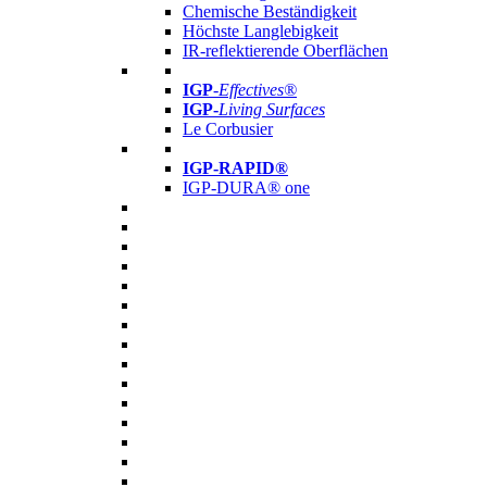
Chemische Beständigkeit
Höchste Langlebigkeit
IR-reflektierende Oberflächen
IGP
-
Effectives®
IGP-
Living Surfaces
Le Corbusier
IGP-RAPID®
IGP-DURA® one