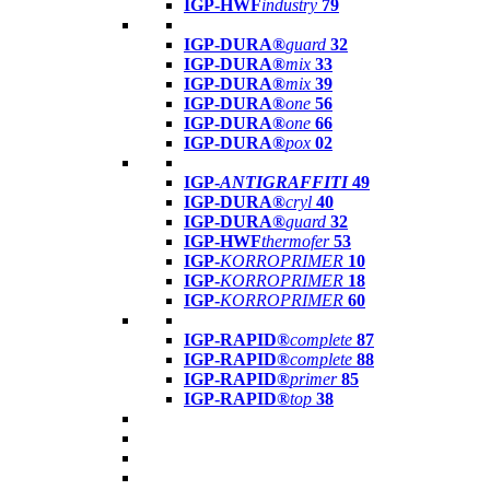
IGP-HWF
industry
79
IGP-DURA®
guard
32
IGP-DURA®
mix
33
IGP-DURA®
mix
39
IGP-DURA®
one
56
IGP-DURA®
one
66
IGP-DURA®
pox
02
IGP-
ANTIGRAFFITI
49
IGP-DURA®
cryl
40
IGP-DURA®
guard
32
IGP-HWF
thermofer
53
IGP-
KORROPRIMER
10
IGP-
KORROPRIMER
18
IGP-
KORROPRIMER
60
IGP-RAPID®
complete
87
IGP-RAPID®
complete
88
IGP-RAPID®
primer
85
IGP-RAPID®
top
38