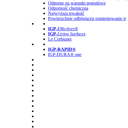
Odporne na warunki pogodowe
Odporność chemiczna
Najwyższa trwałość
Powierzchnie odbijajacep romieniowanie ir
IGP
-
Effectives®
IGP-
Living Surfaces
Le Corbusier
IGP-RAPID®
IGP-DURA® one