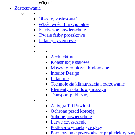
Więcej
Zastosowania
Obszary zastosowań
Właściwości funkcjonalne
Estetyczne powierzchnie
Trwałe farby proszkowe
Lakiery systemowe
Architektura
Konstrukcje stalowe
Maszyny rolnicze i budowlane
Interior Design
Lakiernie
Technologia klimatyzacja i ogrzewanie
Elementy i obudowy maszyn
Transport publiczny
Antygraffiti Powłoki
Ochrona przed korozją
Solidne powierzchnie
Łatwe czyszczenie
Podłoża wydzielające gazy
Powierzchnie przewodzące prąd elektryczn