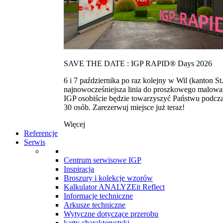
SAVE THE DATE : IGP RAPID® Days 2026
6 i 7 października po raz kolejny w Wil (kanton
najnowocześniejsza linia do proszkowego malowan
IGP osobiście będzie towarzyszyć Państwu podcza
30 osób. Zarezerwuj miejsce już teraz!
Więcej
Referencje
Serwis
Centrum serwisowe IGP
Inspiracja
Broszury i kolekcje wzorów
Kalkulator ANALYZEit Reflect
Informacje techniczne
Arkusze techniczne
Wytyczne dotyczące przerobu
karty charakterystyki