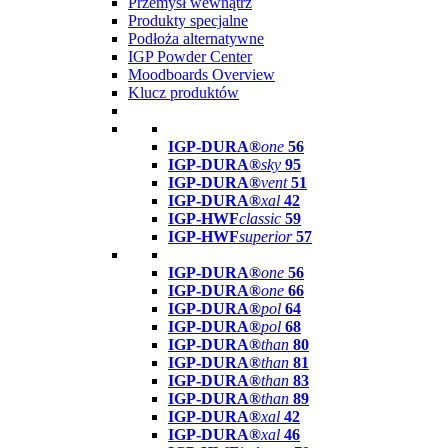
Przemysł wewnątrz
Produkty specjalne
Podłoża alternatywne
IGP Powder Center
Moodboards Overview
Klucz produktów
IGP-DURA®
one
56
IGP-DURA®
sky
95
IGP-DURA®
vent
51
IGP-DURA®
xal
42
IGP-HWF
classic
59
IGP-HWF
superior
57
IGP-DURA®
one
56
IGP-DURA®
one
66
IGP-DURA®
pol
64
IGP-DURA®
pol
68
IGP-DURA®
than
80
IGP-DURA®
than
81
IGP-DURA®
than
83
IGP-DURA®
than
89
IGP-DURA®
xal
42
IGP-DURA®
xal
46