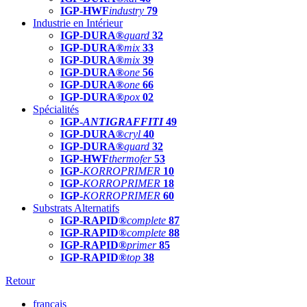
IGP-HWF
industry
79
Industrie en Intérieur
IGP-DURA®
guard
32
IGP-DURA®
mix
33
IGP-DURA®
mix
39
IGP-DURA®
one
56
IGP-DURA®
one
66
IGP-DURA®
pox
02
Spécialités
IGP-
ANTIGRAFFITI
49
IGP-DURA®
cryl
40
IGP-DURA®
guard
32
IGP-HWF
thermofer
53
IGP-
KORROPRIMER
10
IGP-
KORROPRIMER
18
IGP-
KORROPRIMER
60
Substrats Alternatifs
IGP-RAPID®
complete
87
IGP-RAPID®
complete
88
IGP-RAPID®
primer
85
IGP-RAPID®
top
38
Retour
français