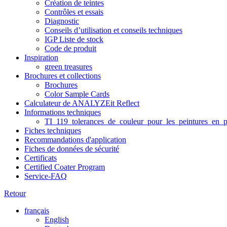
Création de teintes
Contrôles et essais
Diagnostic
Conseils d’utilisation et conseils techniques
IGP Liste de stock
Code de produit
Inspiration
green treasures
Brochures et collections
Brochures
Color Sample Cards
Calculateur de ANALYZEit Reflect
Informations techniques
TI_119_tolerances_de_couleur_pour_les_peintures_en_p
Fiches techniques
Recommandations d'application
Fiches de données de sécurité
Certificats
Certified Coater Program
Service-FAQ
Retour
français
English