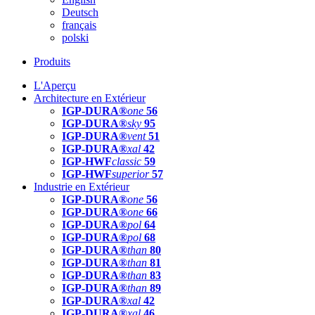
Deutsch
français
polski
Produits
L'Aperçu
Architecture en Extérieur
IGP-DURA®
one
56
IGP-DURA®
sky
95
IGP-DURA®
vent
51
IGP-DURA®
xal
42
IGP-HWF
classic
59
IGP-HWF
superior
57
Industrie en Extérieur
IGP-DURA®
one
56
IGP-DURA®
one
66
IGP-DURA®
pol
64
IGP-DURA®
pol
68
IGP-DURA®
than
80
IGP-DURA®
than
81
IGP-DURA®
than
83
IGP-DURA®
than
89
IGP-DURA®
xal
42
IGP-DURA®
xal
46