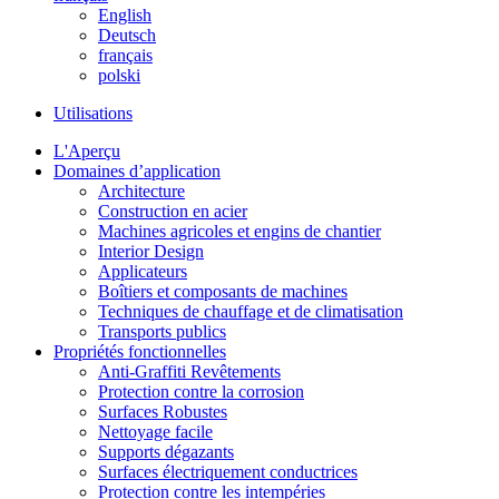
English
Deutsch
français
polski
Utilisations
L'Aperçu
Domaines d’application
Architecture
Construction en acier
Machines agricoles et engins de chantier
Interior Design
Applicateurs
Boîtiers et composants de machines
Techniques de chauffage et de climatisation
Transports publics
Propriétés fonctionnelles
Anti-Graffiti Revêtements
Protection contre la corrosion
Surfaces Robustes
Nettoyage facile
Supports dégazants
Surfaces électriquement conductrices
Protection contre les intempéries