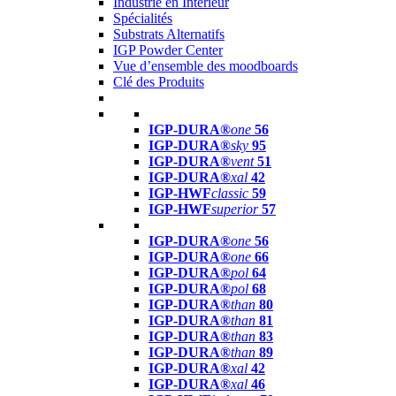
Industrie en Intérieur
Spécialités
Substrats Alternatifs
IGP Powder Center
Vue d’ensemble des moodboards
Clé des Produits
IGP-DURA®
one
56
IGP-DURA®
sky
95
IGP-DURA®
vent
51
IGP-DURA®
xal
42
IGP-HWF
classic
59
IGP-HWF
superior
57
IGP-DURA®
one
56
IGP-DURA®
one
66
IGP-DURA®
pol
64
IGP-DURA®
pol
68
IGP-DURA®
than
80
IGP-DURA®
than
81
IGP-DURA®
than
83
IGP-DURA®
than
89
IGP-DURA®
xal
42
IGP-DURA®
xal
46