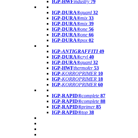
IGP-HWF
industry
79
IGP-DURA®
guard
32
IGP-DURA®
mix
33
IGP-DURA®
mix
39
IGP-DURA®
one
56
IGP-DURA®
one
66
IGP-DURA®
pox
02
IGP-
ANTIGRAFFITI
49
IGP-DURA®
cryl
40
IGP-DURA®
guard
32
IGP-HWF
thermofer
53
IGP-
KORROPRIMER
10
IGP-
KORROPRIMER
18
IGP-
KORROPRIMER
60
IGP-RAPID®
complete
87
IGP-RAPID®
complete
88
IGP-RAPID®
primer
85
IGP-RAPID®
top
38