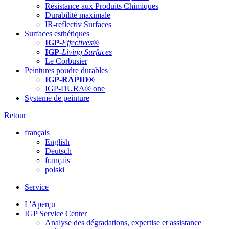
Résistance aux Produits Chimiques
Durabilité maximale
IR-reflectiv Surfaces
Surfaces esthétiques
IGP
-
Effectives®
IGP-
Living Surfaces
Le Corbusier
Peintures poudre durables
IGP-RAPID®
IGP-DURA® one
Systeme de peinture
Retour
français
English
Deutsch
français
polski
Service
L'Aperçu
IGP Service Center
Analyse des dégradations, expertise et assistance