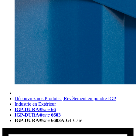
Découvrez nos Produits | Revêtement en poudre IGP
Industrie en Extérieur
IGP-DURA®
one
66
IGP-DURA®
one
6603
IGP-DURA®
one
6603A-G1
Care