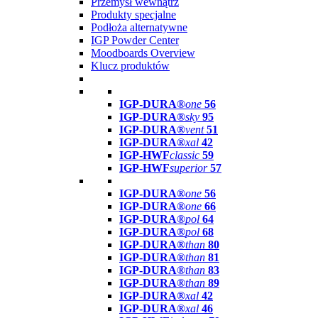
Przemysł wewnątrz
Produkty specjalne
Podłoża alternatywne
IGP Powder Center
Moodboards Overview
Klucz produktów
IGP-DURA®
one
56
IGP-DURA®
sky
95
IGP-DURA®
vent
51
IGP-DURA®
xal
42
IGP-HWF
classic
59
IGP-HWF
superior
57
IGP-DURA®
one
56
IGP-DURA®
one
66
IGP-DURA®
pol
64
IGP-DURA®
pol
68
IGP-DURA®
than
80
IGP-DURA®
than
81
IGP-DURA®
than
83
IGP-DURA®
than
89
IGP-DURA®
xal
42
IGP-DURA®
xal
46