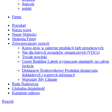
français
polski
Firma
Przegląd
Nasza wizja
Nasze Wartości
Strategia Firmy
Zrównoważony rozwój
Know-how w zakresie produkcji farb proszkowych
Nie dla lotnych związków organicznych (VOCs)
Trwałe powłoki
Green Building Labels wyznaczają standardy na całym
świecie
Deklaracje Środowiskowe Produktu dostarczają
dokładnych i ważnych informacji
Warsztaty My Climate
Rada Nadzorcza
Globalna działalność
Kamienie milowe
Powrót