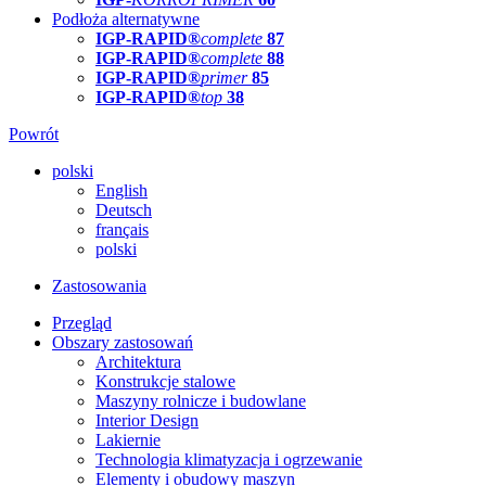
Podłoża alternatywne
IGP-RAPID®
complete
87
IGP-RAPID®
complete
88
IGP-RAPID®
primer
85
IGP-RAPID®
top
38
Powrót
polski
English
Deutsch
français
polski
Zastosowania
Przegląd
Obszary zastosowań
Architektura
Konstrukcje stalowe
Maszyny rolnicze i budowlane
Interior Design
Lakiernie
Technologia klimatyzacja i ogrzewanie
Elementy i obudowy maszyn