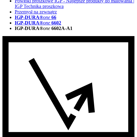
Powłoki proszkowe IGP - Najlepsze produkty do malowania |
IGP Technika proszkowa
Przemysł na zewnątrz
IGP-DURA®
one
66
IGP-DURA®
one
6602
IGP-DURA®
one
6602A-A1