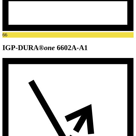
66
IGP-DURA®
one
6602A-A1