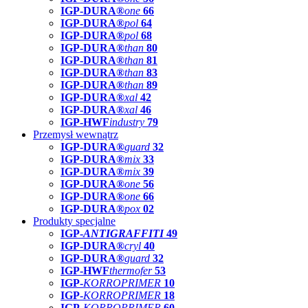
IGP-DURA®
one
66
IGP-DURA®
pol
64
IGP-DURA®
pol
68
IGP-DURA®
than
80
IGP-DURA®
than
81
IGP-DURA®
than
83
IGP-DURA®
than
89
IGP-DURA®
xal
42
IGP-DURA®
xal
46
IGP-HWF
industry
79
Przemysł wewnątrz
IGP-DURA®
guard
32
IGP-DURA®
mix
33
IGP-DURA®
mix
39
IGP-DURA®
one
56
IGP-DURA®
one
66
IGP-DURA®
pox
02
Produkty specjalne
IGP-
ANTIGRAFFITI
49
IGP-DURA®
cryl
40
IGP-DURA®
guard
32
IGP-HWF
thermofer
53
IGP-
KORROPRIMER
10
IGP-
KORROPRIMER
18
IGP-
KORROPRIMER
60