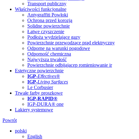
Transport publiczny
Właściwości funkcjonalne
Antygraffiti Powłoki
Ochrona przed korozją
Solidne powierzchnie
Łatwe czyszczenie
Podłoża wydzielające gazy
Powierzchnie przewodzące prąd elektryczny
Odporne na warunki pogodowe
Odporność chemiczna
Najwyższa trwałość
Powierzchnie odbijajacep romieniowanie ir
Estetyczne powierzchnie
IGP
-
Effectives®
IGP-
Living Surfaces
Le Corbusier
Trwałe farby proszkowe
IGP-RAPID®
IGP-DURA® one
Lakiery systemowe
Powrót
polski
English