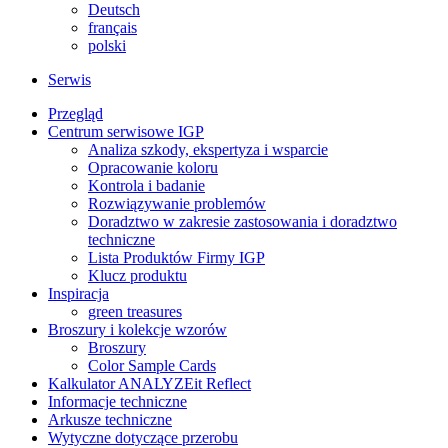
Deutsch
français
polski
Serwis
Przegląd
Centrum serwisowe IGP
Analiza szkody, ekspertyza i wsparcie
Opracowanie koloru
Kontrola i badanie
Rozwiązywanie problemów
Doradztwo w zakresie zastosowania i doradztwo
techniczne
Lista Produktów Firmy IGP
Klucz produktu
Inspiracja
green treasures
Broszury i kolekcje wzorów
Broszury
Color Sample Cards
Kalkulator ANALYZEit Reflect
Informacje techniczne
Arkusze techniczne
Wytyczne dotyczące przerobu