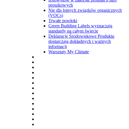
proszkowych
Nie dla lotnych związków organicznych
(VOCs)
Trwałe powłoki
Green Building Labels wyznaczają
standardy na całym świecie
Deklaracje Środowiskowe Produktu
dostarczają dokładnych i ważnych
informacji
Warsztaty My Climate