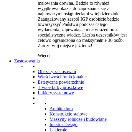
malowania drewna. Bedzie to również
wyjątkowa okazja do zapoznania się z
najnowszymi osiągnięciami w tej dziedzinie.
Zaangażowany zespół IGP osobiście będzie
towarzyszyć Państwu podczas całego
wydarzenia, zapewniając moc wrażeń oraz
specjalistyczną wiedzę. Liczba uczestników jest
celowo ograniczona do maksymalnie 30 osób.
Zarezerwuj miejsce już teraz!
Więcej
Zastosowania
Obszary zastosowań
Właściwości funkcjonalne
Estetyczne powierzchnie
Trwałe farby proszkowe
Lakiery systemowe
Architektura
Konstrukcje stalowe
Maszyny rolnicze i budowlane
Interior Design
Lakiernie