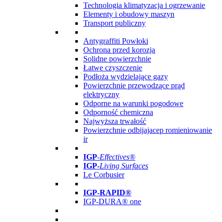
Technologia klimatyzacja i ogrzewanie
Elementy i obudowy maszyn
Transport publiczny
Antygraffiti Powłoki
Ochrona przed korozją
Solidne powierzchnie
Łatwe czyszczenie
Podłoża wydzielające gazy
Powierzchnie przewodzące prąd
elektryczny
Odporne na warunki pogodowe
Odporność chemiczna
Najwyższa trwałość
Powierzchnie odbijajacep romieniowanie
ir
IGP
-
Effectives®
IGP-
Living Surfaces
Le Corbusier
IGP-RAPID®
IGP-DURA® one