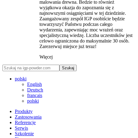
malowania drewna. Bedzie to również
wyjątkowa okazja do zapoznania się z
najnowszymi osiągnięciami w tej dziedzinie.
Zaangażowany zespół IGP osobiście będzie
towarzyszyć Państwu podczas całego
wydarzenia, zapewniając moc wrażeń oraz
specjalistyczną wiedzę. Liczba uczestników jest
celowo ograniczona do maksymalnie 30 osób.
Zarezerwuj miejsce już teraz!
Więcej
Szukaj
polski
English
Deutsch
français
polski
Produkty
Zastosowania
Referencje
Serwis
Szkolenie