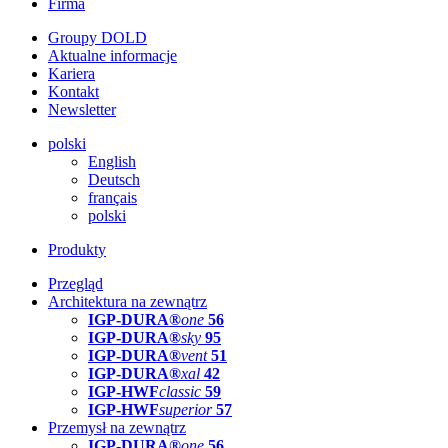
Firma
Groupy DOLD
Aktualne informacje
Kariera
Kontakt
Newsletter
polski
English
Deutsch
français
polski
Produkty
Przegląd
Architektura na zewnątrz
IGP-DURA®
one
56
IGP-DURA®
sky
95
IGP-DURA®
vent
51
IGP-DURA®
xal
42
IGP-HWF
classic
59
IGP-HWF
superior
57
Przemysł na zewnątrz
IGP-DURA®
one
56