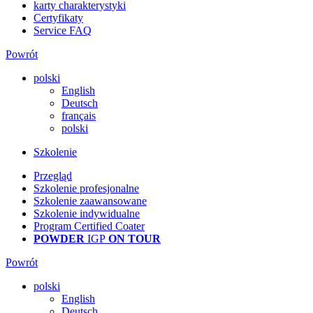
karty charakterystyki
Certyfikaty
Service FAQ
Powrót
polski
English
Deutsch
français
polski
Szkolenie
Przegląd
Szkolenie profesjonalne
Szkolenie zaawansowane
Szkolenie indywidualne
Program Certified Coater
POWDER
IGP
ON TOUR
Powrót
polski
English
Deutsch