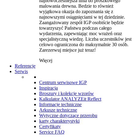
najnowocześniejsza linia do proszkowego
malowania drewna. Bedzie to również
wyjątkowa okazja do zapoznania się z
najnowszymi osiągnięciami w tej dziedzinie.
Zaangażowany zespół IGP osobiście będzie
towarzyszyć Państwu podczas całego
wydarzenia, zapewniając moc wrażeń oraz
specjalistyczną wiedzę. Liczba uczestników jest
celowo ograniczona do maksymalnie 30 osób.
Zarezerwuj miejsce już teraz!
Więcej
Referencje
Serwis
Centrum serwisowe IGP
Inspiracja
Broszury i kolekcje wzorów
Kalkulator ANALYZEit Reflect
Informacje techniczne
Arkusze techniczne
Wytyczne dotyczące przerobu
karty charakterystyki
Certyfikaty
Service FAQ