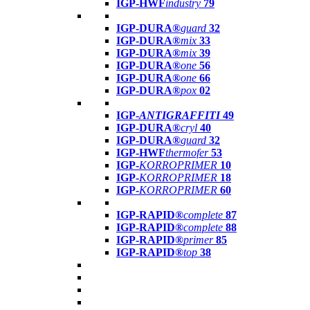
IGP-HWF
industry
79
IGP-DURA®
guard
32
IGP-DURA®
mix
33
IGP-DURA®
mix
39
IGP-DURA®
one
56
IGP-DURA®
one
66
IGP-DURA®
pox
02
IGP-
ANTIGRAFFITI
49
IGP-DURA®
cryl
40
IGP-DURA®
guard
32
IGP-HWF
thermofer
53
IGP-
KORROPRIMER
10
IGP-
KORROPRIMER
18
IGP-
KORROPRIMER
60
IGP-RAPID®
complete
87
IGP-RAPID®
complete
88
IGP-RAPID®
primer
85
IGP-RAPID®
top
38