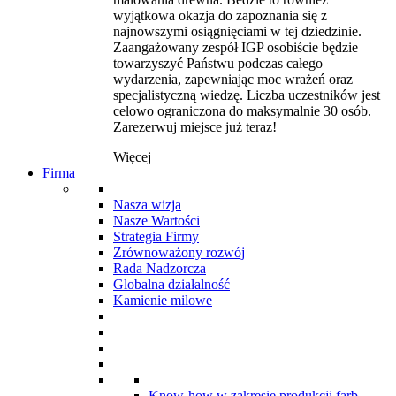
wyjątkowa okazja do zapoznania się z
najnowszymi osiągnięciami w tej dziedzinie.
Zaangażowany zespół IGP osobiście będzie
towarzyszyć Państwu podczas całego
wydarzenia, zapewniając moc wrażeń oraz
specjalistyczną wiedzę. Liczba uczestników jest
celowo ograniczona do maksymalnie 30 osób.
Zarezerwuj miejsce już teraz!
Więcej
Firma
Nasza wizja
Nasze Wartości
Strategia Firmy
Zrównoważony rozwój
Rada Nadzorcza
Globalna działalność
Kamienie milowe
Know-how w zakresie produkcji farb