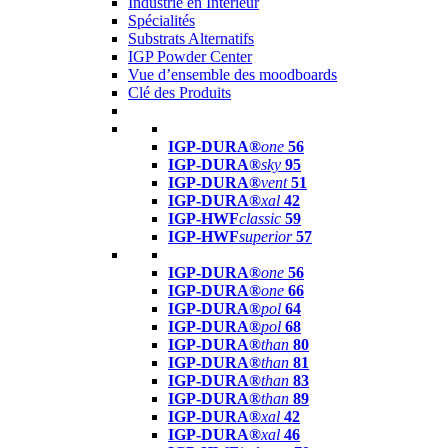
Industrie en Intérieur
Spécialités
Substrats Alternatifs
IGP Powder Center
Vue d’ensemble des moodboards
Clé des Produits
IGP-DURA®
one
56
IGP-DURA®
sky
95
IGP-DURA®
vent
51
IGP-DURA®
xal
42
IGP-HWF
classic
59
IGP-HWF
superior
57
IGP-DURA®
one
56
IGP-DURA®
one
66
IGP-DURA®
pol
64
IGP-DURA®
pol
68
IGP-DURA®
than
80
IGP-DURA®
than
81
IGP-DURA®
than
83
IGP-DURA®
than
89
IGP-DURA®
xal
42
IGP-DURA®
xal
46