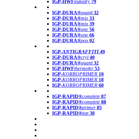
IGP-HWF
industry
79
IGP-DURA®
guard
32
IGP-DURA®
mix
33
IGP-DURA®
mix
39
IGP-DURA®
one
56
IGP-DURA®
one
66
IGP-DURA®
pox
02
IGP-
ANTIGRAFFITI
49
IGP-DURA®
cryl
40
IGP-DURA®
guard
32
IGP-HWF
thermofer
53
IGP-
KORROPRIMER
10
IGP-
KORROPRIMER
18
IGP-
KORROPRIMER
60
IGP-RAPID®
complete
87
IGP-RAPID®
complete
88
IGP-RAPID®
primer
85
IGP-RAPID®
top
38