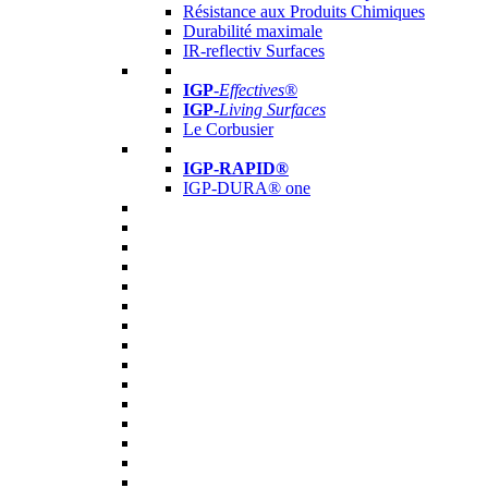
Résistance aux Produits Chimiques
Durabilité maximale
IR-reflectiv Surfaces
IGP
-
Effectives®
IGP-
Living Surfaces
Le Corbusier
IGP-RAPID®
IGP-DURA® one