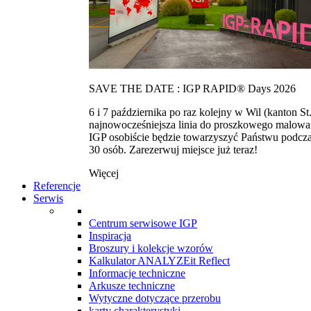
SAVE THE DATE : IGP RAPID® Days 2026
6 i 7 października po raz kolejny w Wil (kanton
najnowocześniejsza linia do proszkowego malowan
IGP osobiście będzie towarzyszyć Państwu podcza
30 osób. Zarezerwuj miejsce już teraz!
Więcej
Referencje
Serwis
Centrum serwisowe IGP
Inspiracja
Broszury i kolekcje wzorów
Kalkulator ANALYZEit Reflect
Informacje techniczne
Arkusze techniczne
Wytyczne dotyczące przerobu
karty charakterystyki