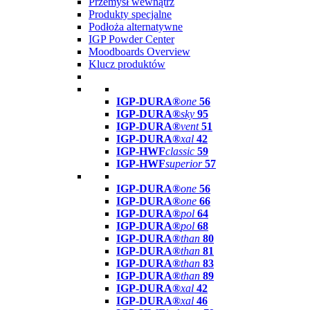
Przemysł wewnątrz
Produkty specjalne
Podłoża alternatywne
IGP Powder Center
Moodboards Overview
Klucz produktów
IGP-DURA®
one
56
IGP-DURA®
sky
95
IGP-DURA®
vent
51
IGP-DURA®
xal
42
IGP-HWF
classic
59
IGP-HWF
superior
57
IGP-DURA®
one
56
IGP-DURA®
one
66
IGP-DURA®
pol
64
IGP-DURA®
pol
68
IGP-DURA®
than
80
IGP-DURA®
than
81
IGP-DURA®
than
83
IGP-DURA®
than
89
IGP-DURA®
xal
42
IGP-DURA®
xal
46