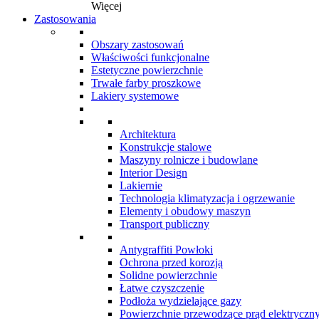
Więcej
Zastosowania
Obszary zastosowań
Właściwości funkcjonalne
Estetyczne powierzchnie
Trwałe farby proszkowe
Lakiery systemowe
Architektura
Konstrukcje stalowe
Maszyny rolnicze i budowlane
Interior Design
Lakiernie
Technologia klimatyzacja i ogrzewanie
Elementy i obudowy maszyn
Transport publiczny
Antygraffiti Powłoki
Ochrona przed korozją
Solidne powierzchnie
Łatwe czyszczenie
Podłoża wydzielające gazy
Powierzchnie przewodzące prąd elektryczn