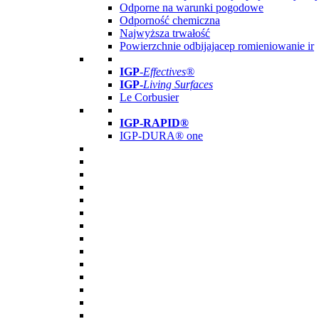
Odporne na warunki pogodowe
Odporność chemiczna
Najwyższa trwałość
Powierzchnie odbijajacep romieniowanie ir
IGP
-
Effectives®
IGP-
Living Surfaces
Le Corbusier
IGP-RAPID®
IGP-DURA® one