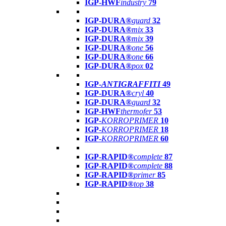
IGP-HWF
industry
79
IGP-DURA®
guard
32
IGP-DURA®
mix
33
IGP-DURA®
mix
39
IGP-DURA®
one
56
IGP-DURA®
one
66
IGP-DURA®
pox
02
IGP-
ANTIGRAFFITI
49
IGP-DURA®
cryl
40
IGP-DURA®
guard
32
IGP-HWF
thermofer
53
IGP-
KORROPRIMER
10
IGP-
KORROPRIMER
18
IGP-
KORROPRIMER
60
IGP-RAPID®
complete
87
IGP-RAPID®
complete
88
IGP-RAPID®
primer
85
IGP-RAPID®
top
38