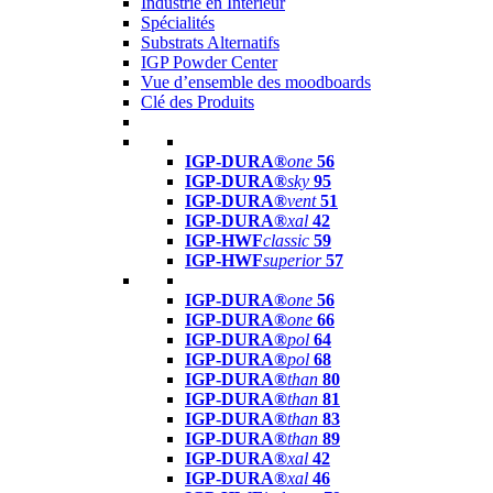
Industrie en Intérieur
Spécialités
Substrats Alternatifs
IGP Powder Center
Vue d’ensemble des moodboards
Clé des Produits
IGP-DURA®
one
56
IGP-DURA®
sky
95
IGP-DURA®
vent
51
IGP-DURA®
xal
42
IGP-HWF
classic
59
IGP-HWF
superior
57
IGP-DURA®
one
56
IGP-DURA®
one
66
IGP-DURA®
pol
64
IGP-DURA®
pol
68
IGP-DURA®
than
80
IGP-DURA®
than
81
IGP-DURA®
than
83
IGP-DURA®
than
89
IGP-DURA®
xal
42
IGP-DURA®
xal
46