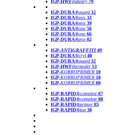
IGP-HWF
industry
79
IGP-DURA®
guard
32
IGP-DURA®
mix
33
IGP-DURA®
mix
39
IGP-DURA®
one
56
IGP-DURA®
one
66
IGP-DURA®
pox
02
IGP-
ANTIGRAFFITI
49
IGP-DURA®
cryl
40
IGP-DURA®
guard
32
IGP-HWF
thermofer
53
IGP-
KORROPRIMER
10
IGP-
KORROPRIMER
18
IGP-
KORROPRIMER
60
IGP-RAPID®
complete
87
IGP-RAPID®
complete
88
IGP-RAPID®
primer
85
IGP-RAPID®
top
38