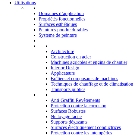
Utilisations
Domaines d’application
Propriétés fonctionnelles
Surfaces esthétiques
Peintures poudre durables
Systeme de peinture
Architecture
Construction en acier
Machines agricoles et engins de chantier
Interior Design
Applicateurs
Boîtiers et composants de machines
Techniques de chauffage et de climatisation
Transports publics
Anti-Graffiti Revêtements
Protection contre la corrosion
Surfaces Robustes
Nettoyage facile
Supports dégazants
Surfaces électriquement conductrices
Protection contre les intempéries