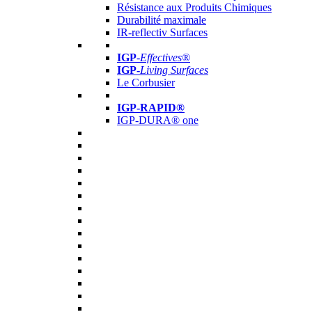
Résistance aux Produits Chimiques
Durabilité maximale
IR-reflectiv Surfaces
IGP
-
Effectives®
IGP-
Living Surfaces
Le Corbusier
IGP-RAPID®
IGP-DURA® one