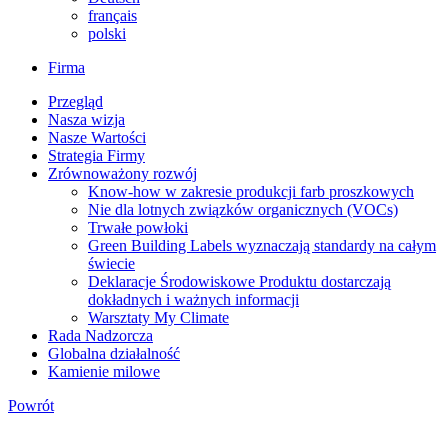
français
polski
Firma
Przegląd
Nasza wizja
Nasze Wartości
Strategia Firmy
Zrównoważony rozwój
Know-how w zakresie produkcji farb proszkowych
Nie dla lotnych związków organicznych (VOCs)
Trwałe powłoki
Green Building Labels wyznaczają standardy na całym
świecie
Deklaracje Środowiskowe Produktu dostarczają
dokładnych i ważnych informacji
Warsztaty My Climate
Rada Nadzorcza
Globalna działalność
Kamienie milowe
Powrót