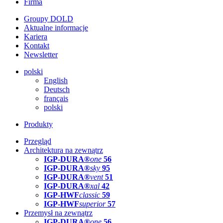
Firma
Groupy DOLD
Aktualne informacje
Kariera
Kontakt
Newsletter
polski
English
Deutsch
français
polski
Produkty
Przegląd
Architektura na zewnątrz
IGP-DURA®
one
56
IGP-DURA®
sky
95
IGP-DURA®
vent
51
IGP-DURA®
xal
42
IGP-HWF
classic
59
IGP-HWF
superior
57
Przemysł na zewnątrz
IGP-DURA®
one
56