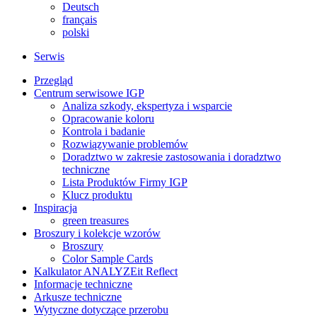
Deutsch
français
polski
Serwis
Przegląd
Centrum serwisowe IGP
Analiza szkody, ekspertyza i wsparcie
Opracowanie koloru
Kontrola i badanie
Rozwiązywanie problemów
Doradztwo w zakresie zastosowania i doradztwo
techniczne
Lista Produktów Firmy IGP
Klucz produktu
Inspiracja
green treasures
Broszury i kolekcje wzorów
Broszury
Color Sample Cards
Kalkulator ANALYZEit Reflect
Informacje techniczne
Arkusze techniczne
Wytyczne dotyczące przerobu