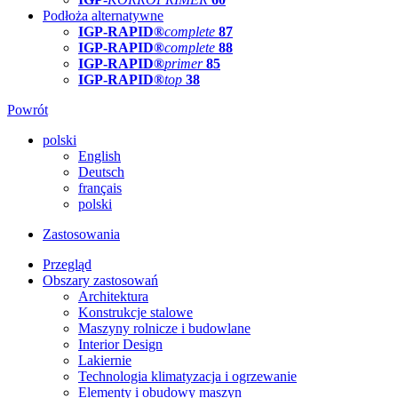
Podłoża alternatywne
IGP-RAPID®
complete
87
IGP-RAPID®
complete
88
IGP-RAPID®
primer
85
IGP-RAPID®
top
38
Powrót
polski
English
Deutsch
français
polski
Zastosowania
Przegląd
Obszary zastosowań
Architektura
Konstrukcje stalowe
Maszyny rolnicze i budowlane
Interior Design
Lakiernie
Technologia klimatyzacja i ogrzewanie
Elementy i obudowy maszyn