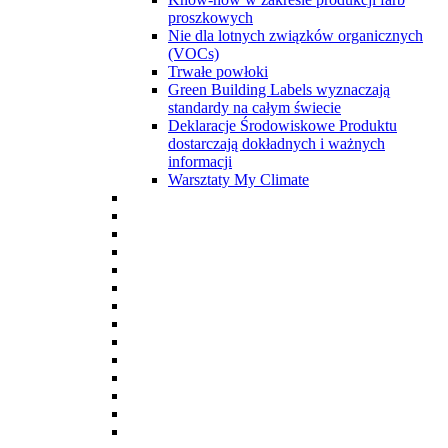
proszkowych
Nie dla lotnych związków organicznych
(VOCs)
Trwałe powłoki
Green Building Labels wyznaczają
standardy na całym świecie
Deklaracje Środowiskowe Produktu
dostarczają dokładnych i ważnych
informacji
Warsztaty My Climate