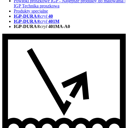
Powłoki proszkowe IGP - Najlepsze produkty do malowania |
IGP Technika proszkowa
Produkty specjalne
IGP-DURA®
cryl
40
IGP-DURA®
cryl
401M
IGP-DURA®
cryl
401MA-A0