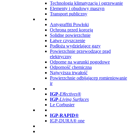
Technologia klimatyzacja i ogrzewanie
Elementy i obudowy maszyn
Transport publiczny
Antygraffiti Powłoki
Ochrona przed korozją
Solidne powierzchnie
Łatwe czyszczenie
Podłoża wydzielające gazy
Powierzchnie przewodzące prąd
elektryczny
Odporne na warunki pogodowe
Odporność chemiczna
Najwyższa trwałość
Powierzchnie odbijajacep romieniowanie
ir
IGP
-
Effectives®
IGP-
Living Surfaces
Le Corbusier
IGP-RAPID®
IGP-DURA® one