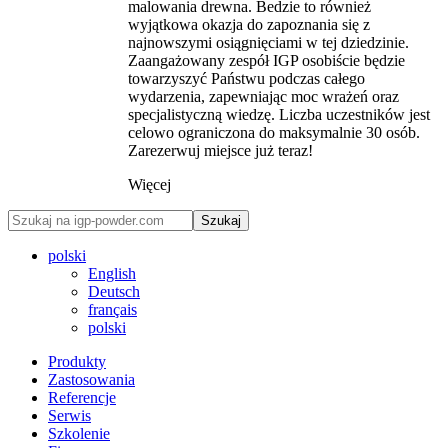
malowania drewna. Bedzie to również
wyjątkowa okazja do zapoznania się z
najnowszymi osiągnięciami w tej dziedzinie.
Zaangażowany zespół IGP osobiście będzie
towarzyszyć Państwu podczas całego
wydarzenia, zapewniając moc wrażeń oraz
specjalistyczną wiedzę. Liczba uczestników jest
celowo ograniczona do maksymalnie 30 osób.
Zarezerwuj miejsce już teraz!
Więcej
Szukaj
polski
English
Deutsch
français
polski
Produkty
Zastosowania
Referencje
Serwis
Szkolenie