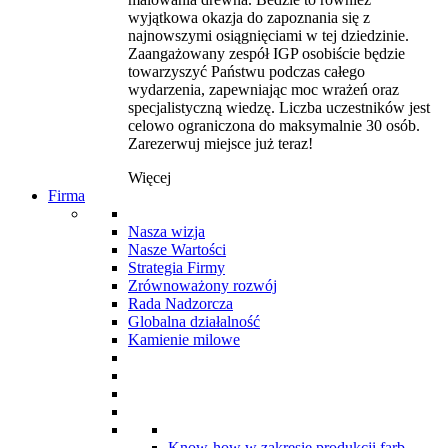
wyjątkowa okazja do zapoznania się z
najnowszymi osiągnięciami w tej dziedzinie.
Zaangażowany zespół IGP osobiście będzie
towarzyszyć Państwu podczas całego
wydarzenia, zapewniając moc wrażeń oraz
specjalistyczną wiedzę. Liczba uczestników jest
celowo ograniczona do maksymalnie 30 osób.
Zarezerwuj miejsce już teraz!
Więcej
Firma
Nasza wizja
Nasze Wartości
Strategia Firmy
Zrównoważony rozwój
Rada Nadzorcza
Globalna działalność
Kamienie milowe
Know-how w zakresie produkcji farb