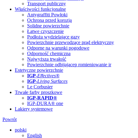
Transport publiczny
Właściwości funkcjonalne
Antygraffiti Powłoki
Ochrona przed korozją
Solidne powierzchnie
Łatwe czyszczenie
Podłoża wydzielające gazy
Powierzchnie przewodzące prąd elektryczny
Odporne na warunki pogodowe
Odporność chemiczna
Najwyższa trwałość
Powierzchnie odbijajacep romieniowanie ir
Estetyczne powierzchnie
IGP
-
Effectives®
IGP-
Living Surfaces
Le Corbusier
Trwałe farby proszkowe
IGP-RAPID®
IGP-DURA® one
Lakiery systemowe
Powrót
polski
English