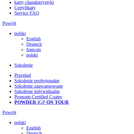
karty charakterystyki
Certyfikaty
Service FAQ
Powrót
polski
English
Deutsch
français
polski
Szkolenie
Przegląd
Szkolenie profesjonalne
Szkolenie zaawansowane
Szkolenie indywidualne
Program Certified Coater
POWDER
IGP
ON TOUR
Powrót
polski
English
Deutsch