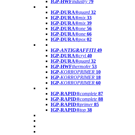
IGP-HWF
industry
79
IGP-DURA®
guard
32
IGP-DURA®
mix
33
IGP-DURA®
mix
39
IGP-DURA®
one
56
IGP-DURA®
one
66
IGP-DURA®
pox
02
IGP-
ANTIGRAFFITI
49
IGP-DURA®
cryl
40
IGP-DURA®
guard
32
IGP-HWF
thermofer
53
IGP-
KORROPRIMER
10
IGP-
KORROPRIMER
18
IGP-
KORROPRIMER
60
IGP-RAPID®
complete
87
IGP-RAPID®
complete
88
IGP-RAPID®
primer
85
IGP-RAPID®
top
38