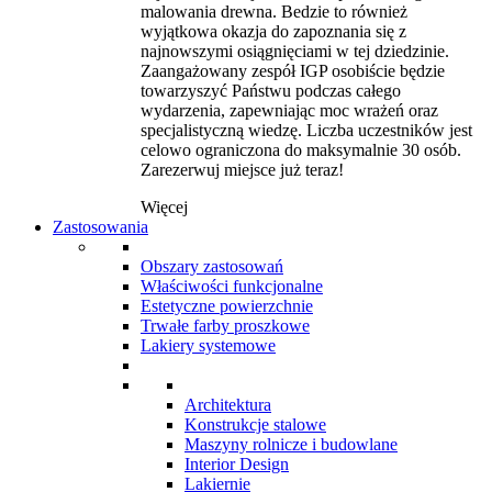
malowania drewna. Bedzie to również
wyjątkowa okazja do zapoznania się z
najnowszymi osiągnięciami w tej dziedzinie.
Zaangażowany zespół IGP osobiście będzie
towarzyszyć Państwu podczas całego
wydarzenia, zapewniając moc wrażeń oraz
specjalistyczną wiedzę. Liczba uczestników jest
celowo ograniczona do maksymalnie 30 osób.
Zarezerwuj miejsce już teraz!
Więcej
Zastosowania
Obszary zastosowań
Właściwości funkcjonalne
Estetyczne powierzchnie
Trwałe farby proszkowe
Lakiery systemowe
Architektura
Konstrukcje stalowe
Maszyny rolnicze i budowlane
Interior Design
Lakiernie