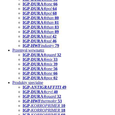
IGP-DURA®
one
66
IGP-DURA®
pol
64
IGP-DURA®
pol
68
IGP-DURA®
than
80
IGP-DURA®
than
81
IGP-DURA®
than
83
IGP-DURA®
than
89
IGP-DURA®
xal
42
IGP-DURA®
xal
46
IGP-HWF
industry
79
Przemysł wewnątrz
IGP-DURA®
guard
32
IGP-DURA®
mix
33
IGP-DURA®
mix
39
IGP-DURA®
one
56
IGP-DURA®
one
66
IGP-DURA®
pox
02
Produkty specjalne
IGP-
ANTIGRAFFITI
49
IGP-DURA®
cryl
40
IGP-DURA®
guard
32
IGP-HWF
thermofer
53
IGP-
KORROPRIMER
10
IGP-
KORROPRIMER
18
IGP-
KORROPRIMER
60