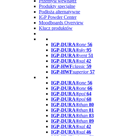
Przemysł wewnątrz
Produkty specjalne
Podłoża alternatywne
IGP Powder Center
Moodboards Overview
Klucz produktów
IGP-DURA®
one
56
IGP-DURA®
sky
95
IGP-DURA®
vent
51
IGP-DURA®
xal
42
IGP-HWF
classic
59
IGP-HWF
superior
57
IGP-DURA®
one
56
IGP-DURA®
one
66
IGP-DURA®
pol
64
IGP-DURA®
pol
68
IGP-DURA®
than
80
IGP-DURA®
than
81
IGP-DURA®
than
83
IGP-DURA®
than
89
IGP-DURA®
xal
42
IGP-DURA®
xal
46