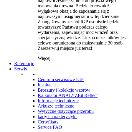
najnowocześniejsza linia do proszkowego
malowania drewna. Bedzie to również
wyjątkowa okazja do zapoznania się z
najnowszymi osiągnięciami w tej dziedzinie.
Zaangażowany zespół IGP osobiście będzie
towarzyszyć Państwu podczas całego
wydarzenia, zapewniając moc wrażeń oraz
specjalistyczną wiedzę. Liczba uczestników jest
celowo ograniczona do maksymalnie 30 osób.
Zarezerwuj miejsce już teraz!
Więcej
Referencje
Serwis
Centrum serwisowe IGP
Inspiracja
Broszury i kolekcje wzorów
Kalkulator ANALYZEit Reflect
Informacje techniczne
Arkusze techniczne
Wytyczne dotyczące przerobu
karty charakterystyki
Certyfikaty
Service FAQ