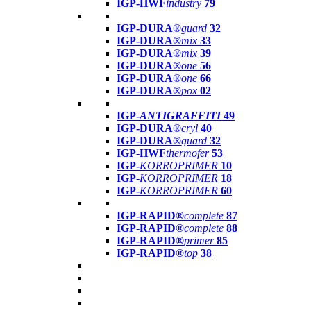
IGP-HWF
industry
79
IGP-DURA®
guard
32
IGP-DURA®
mix
33
IGP-DURA®
mix
39
IGP-DURA®
one
56
IGP-DURA®
one
66
IGP-DURA®
pox
02
IGP-
ANTIGRAFFITI
49
IGP-DURA®
cryl
40
IGP-DURA®
guard
32
IGP-HWF
thermofer
53
IGP-
KORROPRIMER
10
IGP-
KORROPRIMER
18
IGP-
KORROPRIMER
60
IGP-RAPID®
complete
87
IGP-RAPID®
complete
88
IGP-RAPID®
primer
85
IGP-RAPID®
top
38