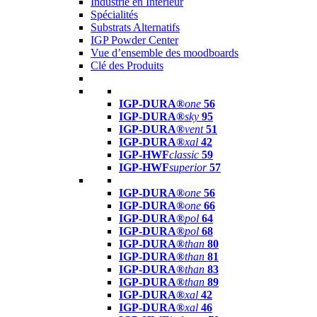
Industrie en Intérieur
Spécialités
Substrats Alternatifs
IGP Powder Center
Vue d’ensemble des moodboards
Clé des Produits
IGP-DURA®
one
56
IGP-DURA®
sky
95
IGP-DURA®
vent
51
IGP-DURA®
xal
42
IGP-HWF
classic
59
IGP-HWF
superior
57
IGP-DURA®
one
56
IGP-DURA®
one
66
IGP-DURA®
pol
64
IGP-DURA®
pol
68
IGP-DURA®
than
80
IGP-DURA®
than
81
IGP-DURA®
than
83
IGP-DURA®
than
89
IGP-DURA®
xal
42
IGP-DURA®
xal
46