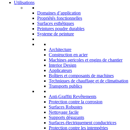
Utilisations
Domaines d’application
Propriétés fonctionnelles
Surfaces esthétiques
Peintures poudre durables
Systeme de peinture
Architecture
Construction en acier
Machines agricoles et engins de chantier
Interior Design
Applicateurs
Boîtiers et composants de machines
Techniques de chauffage et de climatisation
Transports publics
Anti-Graffiti Revêtements
Protection contre la corrosion
Surfaces Robustes
Nettoyage facile
Supports dégazants
Surfaces électriquement conductrices
Protection contre les intempéries